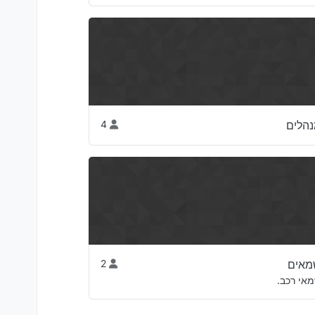
הלים
4
מאים
2
אי רכב.