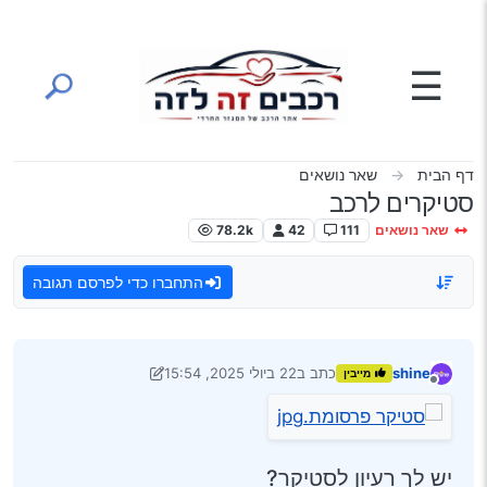
ילוג לתוכן
☰
דף הבית
שאר נושאים
סטיקרים לרכב
שאר נושאים
111
42
78.2k
התחברו כדי לפרסם תגובה
shine
כתב ב
22 ביולי 2025, 15:54
מייבין
נערך לאחרונה על ידי shine
מנותק
יש לך רעיון לסטיקר?