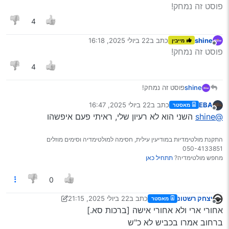
מנותק
פוסט זה נמחק!
תעלה את זה כאן, ונעצב לך את זה -
בחינם!
4
(נא לכתוב רק רעיונות יצירתיים ואישיים)
shine
כתב ב
22 ביולי 2025, 16:18
מייבין
נערך לאחרונה על ידי
מנותק
פוסט זה נמחק!
מתעדכן!
4
shine
פוסט זה נמחק!
סטיקר 1
קרדיט:
@EBA
EBA
כתב ב
22 ביולי 2025, 16:47
מאסטר
“אם ראית תלמיד חכם שעבר עבירה, אל תהרהר אחריו, סע
נערך לאחרונה על ידי
מנותק
@shine
השני הוא לא רעיון שלי, ראיתי פעם איפשהו
אחריו”
התקנת מולטימדיות במודיעין עילית, חסימה למולטימדיה וסימים מוזלים
050-4133851
סטיקר 2
מחפש מולטימדיה?
תתחיל כאן
קרדיט:
@EBA
“שוטר פיקח אני פורק לך את הצורה אם אתה נותן לי דו"ח”
0
יצחק רשטונ
כתב ב
22 ביולי 2025, 21:15
מאסטר
נערך לאחרונה על ידי יצחק רשטונ
מנותק
אחורי ארי ולא אחורי אישה [ברכות סא.]
סטיקר 3
ברחוב אמרו בכביש לא כ"ש
קרדיט:
@יצחק-רשטונ