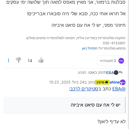
סבלנות ברמזור, אני מאיץ מאפס למאה תוך שלושה ימי עסקים
אל תראו אותי ככה, סבא שלי היה סובארו אברייכים!
תיזהר ממני, יש לי אח עם סיאט איביזה
התקנת מולטימדיות במודיעין עילית, חסימה למולטימדיה וסימים מוזלים
050-4133851
מחפש מולטימדיה?
תתחיל כאן
2 תגובות
14
תינוק באוטו. הנהג.
EBA
shine
כתב ב
24 ביולי 2025, 15:22
מייבין
נהגת חדשה! במושב הימני
נערך לאחרונה על ידי
מנותק
@EBA
כתב ב
סטיקרים לרכב
:
זהירות, יש לאשתי דוושת ברקס!
יש לי אח עם סיאט איביזה
אם הצלחתם לקרוא את השלט, סימן שאתם יודעים לקרוא, וגם
משועממים.
סבלנות ברמזור, אני מאיץ מאפס למאה תוך שלושה ימי עסקים
לא עדיף ליאון?
אל תראו אותי ככה, סבא שלי היה סובארו אברייכים!