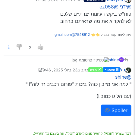
נערך לאחרונה על ידי
מנותק
@ידני
@ez058
פות"ש ביקש רעיונות יצרתיים שלכם
לא להקריא את מה שראיתם ברחוב
ניתן ליצור קשר במייל 👈👈
7548612@gmail.com
2
shine
גיל
כתב ב
23 ביולי 2025, 9:46
מאסטר
מגיה
יש לך רעיון לסטיקר?
נערך לאחרונה על ידי גיל
6 ביוני 2026, 20:05
מנותק
@shine
תעלה את זה כאן, ונעצב לך את זה -
בחינם!
"
למה אני מייבין כזה? בזכות “פורום רכבים זה לזה”!
"
(נא לכתוב רק רעיונות יצירתיים ואישיים)
(עם הלוגו כמובן!)
מתעדכן!
Spoiler
סטיקר 1
קרדיט:
@EBA
דבר שצריך להרגיל, להאיר פנים לאדם "רגיל", וזה בעצם כל התרגיל.