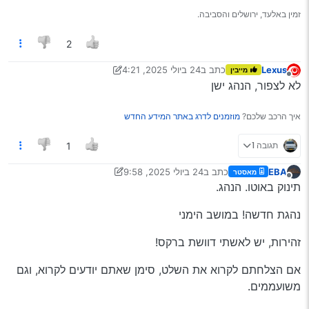
זמין באלעד, ירושלים והסביבה.
2
Lexus
כתב ב
24 ביולי 2025, 4:21
מייבין
נערך לאחרונה על ידי Lexus
מנותק
לא לצפור, הנהג ישן
איך הרכב שלכם?
מוזמנים לדרג באתר המידע החדש
תגובה 1
1
EBA
כתב ב
24 ביולי 2025, 9:58
מאסטר
נערך לאחרונה על ידי EBA
מנותק
תינוק באוטו. הנהג.
נהגת חדשה! במושב הימני
זהירות, יש לאשתי דוושת ברקס!
אם הצלחתם לקרוא את השלט, סימן שאתם יודעים לקרוא, וגם
משועממים.