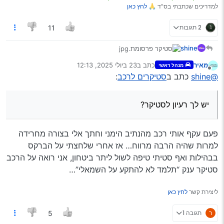
“אם ראית תלמיד חכם שעבר עבירה, אל תהרהר אחריו, סע
למדריכים שכתבתי בס"ד 🙏
לחץ כאן
אחריו”
2 תגובות
11
shine
סטיקר 2
קרדיט:
@EBA
מאיר
כתב ב
23 ביולי 2025, 12:13
מנהל ראשי
יש לך רעיון לסטיקר?
נערך לאחרונה על ידי
“שוטר פיקח אני פורק לך את הצורה אם אתה נותן לי דו"ח”
מנותק
@shine
כתב ב
סטיקרים לרכב
:
תעלה את זה כאן, ונעצב לך את זה -
בחינם!
יש לך רעיון לסטיקר?
(נא לכתוב רק רעיונות יצירתיים ואישיים)
סטיקר 3
קרדיט:
@יצחק-רשטונ
אחורי ארי ולא אחורי אשה [ברכות סא.] ברחוב אמרו בכביש לא
מתעדכן!
פעם עקף אותי רכב מהנתיב הימני וחתך אלי בצורה מחרידה
כ"ש
למרות שהיה הרבה מרווח… אז אחרי שלחצתי על הברקס
בבהילות ואף סטיתי טיפה לשול ליתר ביטחון, אני רואה על הרכב
סטיקר 1
קרדיט:
@EBA
סטיקר ענק “תלמד לא להתקע על השמאלי”…
“אם ראית תלמיד חכם שעבר עבירה, אל תהרהר אחריו, סע
אחריו”
ליצירת קשר
לחץ כאן
ר
תגובה 1
5
סטיקר 2