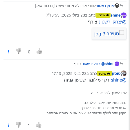
קרדיט:
@EBA
יצחק רשטונ
אחורי ארי ולא אחורי אישה [ברכות סא.]
“שוטר פיקח אני פורק לך את הצורה אם אתה נותן לי דו"ח”
ברחוב אמרו בכביש לא כ"ש
shine
כתב ב
23 ביולי 2025, 13:55
מייבין
נערך לאחרונה על ידי shine
מנותק
@יצחק-רשטונ
צורף
סטיקר 3
קרדיט:
@יצחק-רשטונ
אחורי ארי ולא אחורי אשה [ברכות סא.] ברחוב אמרו בכביש לא
כ"ש
0
shine
@יצחק-רשטונ
צורף
טוסון
כתב ב
23 ביולי 2025, 17:13
מייבין
נערך לאחרונה על ידי
מנותק
@shine
רק יש לומר שטעון גניזה
למד לשונך לומר איני יודע
נחמו נחמו עמי יאמר א-להיכם
אז תראי ונהרת ופחד ורחב לבבך
הקטן יהיה לאלף והצעיר לגוי עצום אני ה' בעתה אחישנה
1