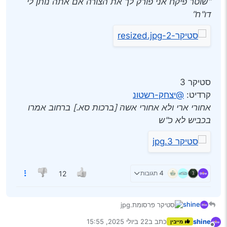
“שוטר פיקח אני פורק לך את הצורה אם אתה נותן לי
דו"ח”
סטיקר 3
קרדיט:
@יצחק-רשטונ
אחורי ארי ולא אחורי אשה [ברכות סא.] ברחוב אמרו
בכביש לא כ"ש
4 תגובות
12
shine
shine
כתב ב
22 ביולי 2025, 15:55
מייבין
יש לך רעיון לסטיקר?
נערך לאחרונה על ידי