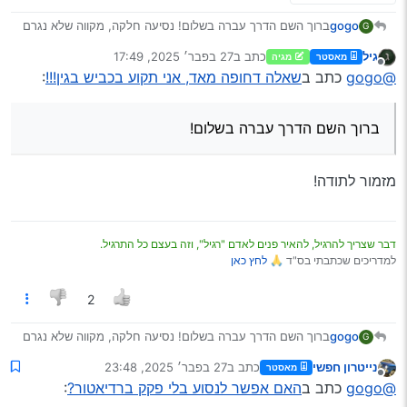
ברוך השם הדרך עברה בשלום! נסיעה חלקה, מקווה שלא נגרם
gogo
G
לי נזק למערכת של הגז.
גיל
כתב ב
27 בפבר׳ 2025, 17:49
מאסטר
מגיה
מילאתי לפני שיצאתי גלון שלם של מים ירוקים! הכול התאדה
@EBA
כתב ב
שאלה דחופה מאד, אני תקוע בכביש בגין!!!
:
נערך לאחרונה על ידי
מנותק
@gogo
כתב ב
שאלה דחופה מאד, אני תקוע בכביש בגין!!!
:
שם.
יעלה פחות מראש מנוע.
ברוך השם הדרך עברה בשלום!
מה כוונתך? נסעתי עם מלא מים ועם דופק (תרתי משמע
)
על מד החום.
מזמור לתודה!
אגב לצערי אני חושד שהוא באמת בעייתי.
דבר שצריך להרגיל, להאיר פנים לאדם "רגיל", וזה בעצם כל התרגיל.
למדריכים שכתבתי בס"ד 🙏
לחץ כאן
2
ברוך השם הדרך עברה בשלום! נסיעה חלקה, מקווה שלא נגרם
gogo
G
לי נזק למערכת של הגז.
נייטרון חפשי
כתב ב
27 בפבר׳ 2025, 23:48
מאסטר
מילאתי לפני שיצאתי גלון שלם של מים ירוקים! הכול התאדה
@EBA
כתב ב
שאלה דחופה מאד, אני תקוע בכביש בגין!!!
:
נערך לאחרונה על ידי
מנותק
@gogo
כתב ב
האם אפשר לנסוע בלי פקק ברדיאטור?
:
שם.