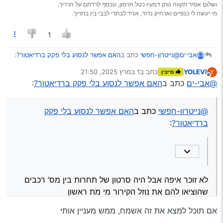
ושלום אסיר תקווה נותן דמעיו כטל חרמון, ונכסף לרדתם על הרריך.
והיה שם רכב שפשוט סירב למות (הונדה אאל"ט)
מי יעשה לי כנפיים וארחיק נדוד, אניד לבתרי לבבי בין בתריך.
1
@נייטרון-חפשי
כתב ב
האם אפשר לנסוע בלי פקק ברדיאטור?
:
אבי ים
YOLEVI
כתב ב
1 במרץ 2025, 21:50
Y
מייבין
נערך לאחרונה על ידי
מנותק
@אבי-ים
כתב ב
האם אפשר לנסוע בלי פקק ברדיאטור?
:
ולמעשה זה לכאורה פחות קשור למנועים עמידים וחזקים
כי אף מנוע לא אמור לעמוד בהתחממות ללא נוזל קירור
לא זוכר איפה אבל היה סרטון של תחרות בין מס’ רכבים
שהוציאו להם את נוזל הקירור מי מת ראשון
@נייטרון-חפשי
כתב ב
האם אפשר לנסוע בלי פקק
והיה שם רכב שפשוט סירב למות (הונדה אאל"ט)
ברדיאטור?
:
לא זוכר איפה אבל היה סרטון של תחרות בין מס’ רכבים
שהוציאו להם את נוזל הקירור מי מת ראשון
והיה שם רכב שפשוט סירב למות (הונדה אאל"ט)
אם תוכל למצא את זה אשמח, ממש מעניין אותי