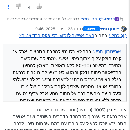
4
טכנולוג
@נייטרון-חפשי
כבר לא רלוונטי למקרה הספציפי אבל אני קצת
ט
חולק עליך מתוך ניסיון אישי שמתי לב שבנסיעה מהירה במישור
נייטרון חפשי
כתב ב
28 בפבר׳ 2025, 0:46
מאסטר
(80-90 ללא תאוצות ומאמץ למנוע) הרדיאטור פחות נדלק
נערך לאחרונה על ידי
מנותק
@טכנולוג
כתב ב
האם אפשר לנסוע בלי פקק ברדיאטור?
:
והמנוע לא מגיע לחום גבוה כנראה בגלל האוויר שנכנס מבחוץ
למערכת וכ"ש בלילה ירושלמי בחורף אז אני מסכים שצריך
לקחת ג’ריקנים של מים ולעקוב עם מחשב רכב על החום מנוע
@נייטרון-חפשי
כבר לא רלוונטי למקרה הספציפי אבל אני
אבל עדיף נסיעה חלקה ללא עצירות מאשר נסיעה עם רמזורים
ועצירות
קצת חולק עליך מתוך ניסיון אישי שמתי לב שבנסיעה
וכאן המקום להדגיש (
@נייטרון-חפשי
זה לא עבורך אתה יכול
מהירה במישור (80-90 ללא תאוצות ומאמץ למנוע)
ללמד אותנו) ששמן ומים לפעמים נשמע כמו איזה משהו לא
הרדיאטור פחות נדלק והמנוע לא מגיע לחום גבוה כנראה
קריטי אבל מחסור בהם יכול לדפוק ראש מנוע או אפי’ את כל
בגלל האוויר שנכנס מבחוץ למערכת וכ"ש בלילה ירושלמי
המנוע ולכן אם חסר צריך למלאות מיד ואם א"א למלאות עדיף
לא לנסוע מאשר לנסוע (כאשר אין מספיק שמן או מים) ולגלות
בחורף אז אני מסכים שצריך לקחת ג’ריקנים של מים
אח"כ שזו היתה הנסיעה האחרונה עם הרכב הזה (ח"ו)
ולעקוב עם מחשב רכב על החום מנוע אבל עדיף נסיעה
חלקה ללא עצירות מאשר נסיעה עם רמזורים ועצירות
אתה צודק 100% (כתמיד) וטוב שכתבת את זה.
אבל נראה לי שצריך להתמקד בדברים פשוטים שגם אנשים
חסרי ידע יוכלו לפעול על פיהם עם כמה שפחות סיכון לרכב,