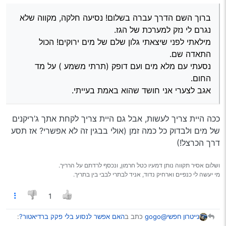
יעלה פחות מראש מנוע.
ברוך השם הדרך עברה בשלום! נסיעה חלקה, מקווה שלא
נגרם לי נזק למערכת של הגז.
מה כוונתך? נסעתי עם מלא מים ועם דופק (תרתי משמע
)
מילאתי לפני שיצאתי גלון שלם של מים ירוקים! הכול
על מד החום.
התאדה שם.
אגב לצערי אני חושד שהוא באמת בעייתי.
נסעתי עם מלא מים ועם דופק (תרתי משמע ) על מד
החום.
אגב לצערי אני חושד שהוא באמת בעייתי.
ככה היית צריך לעשות, אבל גם היית צריך לקחת אתך ג’ריקנים
של מים ולבדוק כל כמה זמן (אולי בבגין זה לא אפשרי? אז תסע
דרך הכרצל!)
ושלום אסיר תקווה נותן דמעיו כטל חרמון, ונכסף לרדתם על הרריך.
מי יעשה לי כנפיים וארחיק נדוד, אניד לבתרי לבבי בין בתריך.
1
@gogo
כתב ב
האם אפשר לנסוע בלי פקק ברדיאטור?
:
נייטרון חפשי