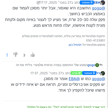
EBA
כתב ב
27 בפבר׳ 2025, 17:17
מאסטר
נערך לאחרונה על ידי EBA
מנותק
@gogo
התשובה היא שאסור, אבל יותר מסוכן לעמוד שם
באמצע הכביש בחושך.
פקק עולה 20-30 ש"ח, אני מציע לך לעצור באיזה מקום ולקחת
מונית לקנות איפשהו, יעלה פחות מראש מנוע.
התקנת מולטימדיות במודיעין עילית, חסימה למולטימדיה וסימים מוזלים
050-4133851
מחפש מולטימדיה?
תתחיל כאן
3
המנוע שלי התחמם בצורה נוראית שלצערי גיליתי את זה
gogo
G
כשהחום היה מאד גבוה, אחרי כמה שעות כשהחום ירד, אני
גיל
כתב ב
27 בפבר׳ 2025, 17:37
מאסטר
מגיה
פותח, ו… אין פקק! אין פקק לרדיאטור! נראה לי כמה יחשדו
אשמח לתשובה במיידי אני פשוט באמצע כביש מהיר מימין
נערך לאחרונה על ידי
מנותק
@gogo
כמו ש
@EBA
אומר זה מסוכן.
שאני מדמיין…
ומשמאל רכבים דוהרים…
אז מוזמנים לכביש בגין ירושלים אחרי הגשר בדרך למלחה אני
יש פקקים אוניברסליים זמניים, תראה אם יש איזה ידידים או
Spoiler
תקוע שם
מישהו שיוכל להקפיץ לך אחד.
שאלתי בנפשי, האם אני יכול למלאת מים וליסוע עד רמות בלי
פקק לרדיאטור…
דבר שצריך להרגיל, להאיר פנים לאדם "רגיל", וזה בעצם כל התרגיל.