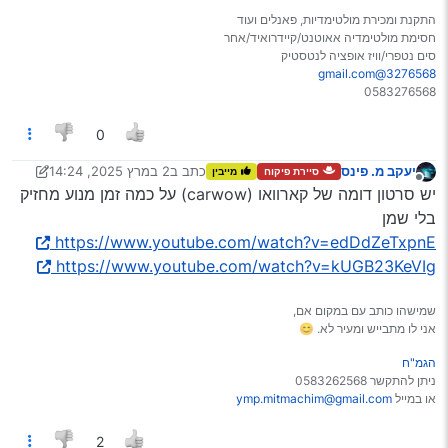
התקנת ומכירת מולטימדיות, פאנלים ועוד
חסימת מולטימדיה אאוטנט/קיידרואיד/אחר
סים נטפרי/וויז אופציה לנטסטיק
3276568@gmail.com
0583276568
0
יעקב מ. פינס
כתב ב
2 במרץ 2025, 14:24
סיירת פיקוח
מייבין
נערך לאחרונה על ידי יעקב מ. פינס
3 בפבר׳ 2025, 17:20
מנותק
יש סרטון דומה של קארוואו (carwow) על כמה זמן מנוע מחזיק
בלי שמן
https://www.youtube.com/watch?v=edDdZeTxpnE
https://www.youtube.com/watch?v=kUGB23KeVIg
שמישהו כותב עם במקום אם,
אני לו מתבייש ומעיר לא. 😊
הגמ"ח
ניתן להתקשר 0583262568
או במייל
ymp.mitmachim@gmail.com
2