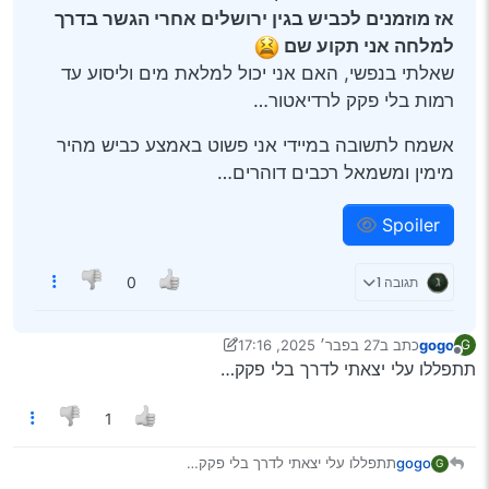
אז מוזמנים לכביש בגין ירושלים אחרי הגשר בדרך
למלחה אני תקוע שם
שאלתי בנפשי, האם אני יכול למלאת מים וליסוע עד
רמות בלי פקק לרדיאטור…
אשמח לתשובה במיידי אני פשוט באמצע כביש מהיר
מימין ומשמאל רכבים דוהרים…
Spoiler
תגובה 1
0
gogo
כתב ב
27 בפבר׳ 2025, 17:16
G
נערך לאחרונה על ידי gogo
מנותק
תתפללו עלי יצאתי לדרך בלי פקק…
1
gogo
תתפללו עלי יצאתי לדרך בלי פקק…
G