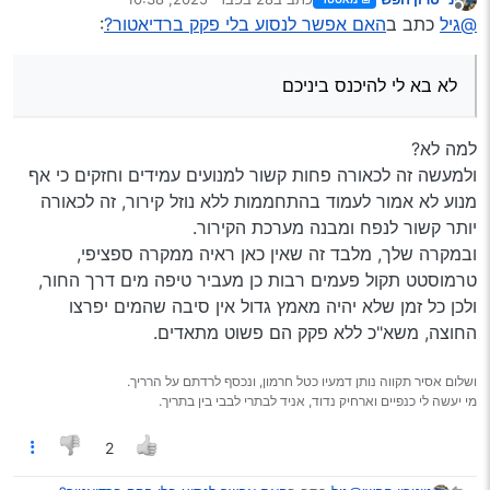
שנחשבים יחסית “חזקים ועמידים” שמסוגלים לעמוד בתקלה כזו
נערך לאחרונה על ידי
במגבלת מהירות כזו אא"כ אתה יודע להשתמש
מנותק
@גיל
כתב ב
האם אפשר לנסוע בלי פקק ברדיאטור?
:
לנסיעה לא ארוכה מדי, קרה לי מקרה כזה עם רנו שהיתה לי והוא
בטיפרוטניק וגם לא שוכח להעביר אותו אחרי האטה
אמר לי את זה על רנו.
בחזרה כדי שלא יצא שכרו בהפסדו וכו’
וב"ה לא נהרס כלום, התברר שנתפס התרמוסטט.
לא בא לי להיכנס ביניכם
למה לא?
ולמעשה זה לכאורה פחות קשור למנועים עמידים וחזקים כי אף
מנוע לא אמור לעמוד בהתחממות ללא נוזל קירור, זה לכאורה
יותר קשור לנפח ומבנה מערכת הקירור.
ובמקרה שלך, מלבד זה שאין כאן ראיה ממקרה ספציפי,
טרמוסטט תקול פעמים רבות כן מעביר טיפה מים דרך החור,
ולכן כל זמן שלא יהיה מאמץ גדול אין סיבה שהמים יפרצו
החוצה, משא"כ ללא פקק הם פשוט מתאדים.
ושלום אסיר תקווה נותן דמעיו כטל חרמון, ונכסף לרדתם על הרריך.
מי יעשה לי כנפיים וארחיק נדוד, אניד לבתרי לבבי בין בתריך.
2