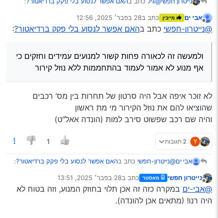
@גיל
כתב ב
האם אפשר לנסוע בלי פקק ברדיאטור?
:
נייטרון חפשי
אבי ים
כתב ב
28 בפבר׳ 2025, 12:56
מייבין
נערך לאחרונה על ידי
מנותק
לא בא לי להיכנס ביניכם
@נייטרון-חפשי
כתב ב
האם אפשר לנסוע בלי פקק ברדיאטור?
:
למה לא?
ולמעשה זה לכאורה פחות קשור למנועים עמידים וחזקים כי
ולמעשה זה לכאורה פחות קשור למנועים עמידים וחזקים
אף מנוע לא אמור לעמוד בהתחממות ללא נוזל קירור
כי אף מנוע לא אמור לעמוד בהתחממות ללא נוזל קירור,
זה לכאורה יותר קשור לנפח ומבנה מערכת הקירור.
ובמקרה שלך, מלבד זה שאין כאן ראיה ממקרה ספציפי,
לא זוכר איפה אבל היה סרטון של תחרות בין מס’ רכבים
טרמוסטט תקול פעמים רבות כן מעביר טיפה מים דרך
שהוציאו להם את נוזל הקירור מי מת ראשון
החור, ולכן כל זמן שלא יהיה מאמץ גדול אין סיבה שהמים
יפרצו החוצה, משא"כ ללא פקק הם פשוט מתאדים.
והיה שם רכב שפשוט סירב למות (הונדה אאל"ט)
Y
2 תגובות
1
@נייטרון-חפשי
כתב ב
האם אפשר לנסוע בלי פקק ברדיאטור?
:
אבי ים
נייטרון חפשי
כתב ב
28 בפבר׳ 2025, 13:51
מאסטר
נערך לאחרונה על ידי
מנותק
ולמעשה זה לכאורה פחות קשור למנועים עמידים וחזקים
@אבי-ים
במקרה כזה זה אכן תלוי בחוזק המנוע, וזה בטוח לא
כי אף מנוע לא אמור לעמוד בהתחממות ללא נוזל קירור
היה רנו! (מתאים אכן להונדה).
לא זוכר איפה אבל היה סרטון של תחרות בין מס’ רכבים
שהוציאו להם את נוזל הקירור מי מת ראשון