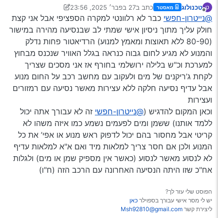
טכנולוג
כתב ב
27 בפבר׳ 2025, 23:56
ט
מאסטר
נערך לאחרונה על ידי טכנולוג
מנותק
@נייטרון-חפשי
ברוך השם הדרך עברה בשלום! נסיעה חלקה,
כבר לא רלוונטי למקרה הספציפי אבל אני קצת
מקווה שלא נגרם לי נזק למערכת של הגז.
חולק עליך מתוך ניסיון אישי שמתי לב שבנסיעה מהירה במישור
ככה היית צריך לעשות, אבל גם היית צריך לקחת אתך
מילאתי לפני שיצאתי גלון שלם של מים ירוקים!
(80-90 ללא תאוצות ומאמץ למנוע) הרדיאטור פחות נדלק
ג’ריקנים של מים ולבדוק כל כמה זמן (אולי בבגין זה לא
הכול התאדה שם.
והמנוע לא מגיע לחום גבוה כנראה בגלל האוויר שנכנס מבחוץ
אפשרי? אז תסע דרך הכרצל!)
נסעתי עם מלא מים ועם דופק (תרתי משמע ) על
מד החום.
למערכת וכ"ש בלילה ירושלמי בחורף אז אני מסכים שצריך
אגב לצערי אני חושד שהוא באמת בעייתי.
לקחת ג’ריקנים של מים ולעקוב עם מחשב רכב על החום מנוע
אבל עדיף נסיעה חלקה ללא עצירות מאשר נסיעה עם רמזורים
ועצירות
וכאן המקום להדגיש (
@נייטרון-חפשי
זה לא עבורך אתה יכול
ללמד אותנו) ששמן ומים לפעמים נשמע כמו איזה משהו לא
קריטי אבל מחסור בהם יכול לדפוק ראש מנוע או אפי’ את כל
המנוע ולכן אם חסר צריך למלאות מיד ואם א"א למלאות עדיף
לא לנסוע מאשר לנסוע (כאשר אין מספיק שמן או מים) ולגלות
אח"כ שזו היתה הנסיעה האחרונה עם הרכב הזה (ח"ו)
הפוסט שלי עזר לך?
יש לי מסר אישי עבורך בספוילר
כאן
ליצירת קשר
Msh92810@gmail.com