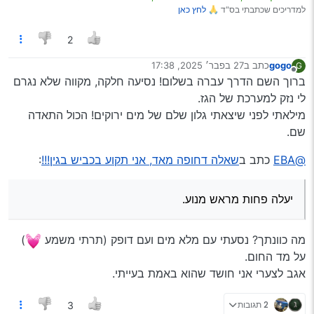
למדריכים שכתבתי בס"ד 🙏
לחץ כאן
2
gogo
כתב ב
27 בפבר׳ 2025, 17:38
G
נערך לאחרונה על ידי
מנותק
ברוך השם הדרך עברה בשלום! נסיעה חלקה, מקווה שלא נגרם
לי נזק למערכת של הגז.
מילאתי לפני שיצאתי גלון שלם של מים ירוקים! הכול התאדה
שם.
@EBA
כתב ב
שאלה דחופה מאד, אני תקוע בכביש בגין!!!
:
יעלה פחות מראש מנוע.
מה כוונתך? נסעתי עם מלא מים ועם דופק (תרתי משמע
)
על מד החום.
אגב לצערי אני חושד שהוא באמת בעייתי.
2 תגובות
3