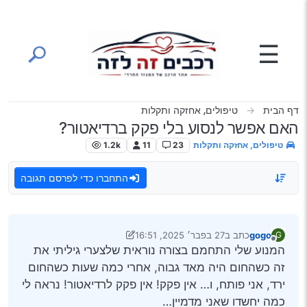
ילוג לתוכן
☰
דף הבית
טיפולים, אחזקה ותקלות
האם אפשר לנסוע בלי פקק ברדיאטור?
טיפולים, אחזקה ותקלות
23
11
1.2k
התחברו כדי לפרסם תגובה
gogo
כתב ב
27 בפבר׳ 2025, 16:51
G
נערך לאחרונה על ידי gogo
מנותק
המנוע שלי התחמם בצורה נוראית שלצערי גיליתי את
זה כשהחום היה מאד גבוה, אחרי כמה שעות כשהחום
ירד, אני פותח, ו… אין פקק! אין פקק לרדיאטור! נראה לי
כמה יחשדו שאני מדמיין…