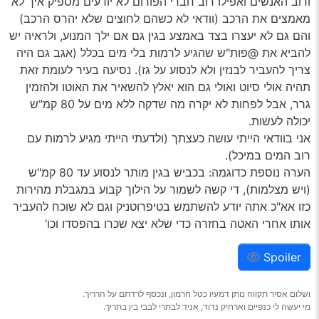
ורוב האנשים ואפילו רוב חברי הפורום לא יודעים מספיק איך לא
מאמצים את הרכב (וודאי לא כשהם לחוצים שלא יהרס הרכב)
והם גם לא יעצרו בצד באמצע בגין גם אם ילך המנוע, ולראיה יש
להביא את @פות"ש שהגיע לרמות בלי מים בכלל (אגב גם היה
צריך להעביר לבנזין ולא לנסוע על גז). נסיעה בעיר לעומת זאת
תהיה אולי סיוט ואולי גם הוא יאלץ להשאיר את האוטו ולהזמין
גרר, אבל לפחות לא יקרה מה שדקה ללא מים על 80 קמ"ש
יכולה לעשות.
אני בוודאי הייתי עושה כעצתך (ולדעתי הייתי מגיע לרמות עם
רוב המים במיכל).
הערה נוספת כדוגמה: בכביש בגין מותר לנסוע עד 80 קמ"ש
(ויש מצלמות), די קשה לשמור על הילוך קבוע במגבלת מהירות
כזו אא"כ אתה יודע להשתמש בטיפרוטניק וגם לא שוכח להעביר
אותו אחרי האטה בחזרה כדי שלא יצא שכרו בהפסדו וכו’
Spoiler
ושלום אסיר תקווה נותן דמעיו כטל חרמון, ונכסף לרדתם על הרריך.
מי יעשה לי כנפיים וארחיק נדוד, אניד לבתרי לבבי בין בתריך.