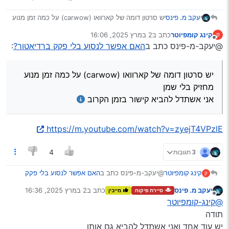
יעקב מ. פינס
יש סרטון דומה של קארוואו (carwow) על כמה זמן מנוע
מחזיק בלי שמן
קינג קומפיוטר
כתב ב
2 במרץ 2025, 16:06
ק
https://www.youtube.com/watch?
נערך לאחרונה על ידי
מנותק
@יעקב-מ-פינס כתב ב
האם אפשר לנסוע בלי פקק ברדיאטור?
:
v=edDdZeTxpnE
https://www.youtube.com/watch?
v=kUGB23KeVIg
יש סרטון דומה של קארוואו (carwow) על כמה זמן מנוע
מחזיק בלי שמן
אני אשתדל להביא קישור בזמן הקרוב
https://m.youtube.com/watch?v=zyejT4VPzlE
3 תגובות
4
@יעקב-מ-פינס כתב ב
האם אפשר לנסוע בלי פקק
קינג קומפיוטר
ק
ברדיאטור?
:
יעקב מ. פינס
כתב ב
2 במרץ 2025, 16:36
סיירת פיקוח
מייבין
נערך לאחרונה על ידי
מנותק
יש סרטון דומה של קארוואו (carwow) על כמה
@קינג-קומפיוטר
זמן מנוע מחזיק בלי שמן
תודה
https://m.youtube.com/watch?v=zyejT4VPzlE
אני אשתדל להביא קישור בזמן הקרוב
יש עוד אחד ואני אשתדל להביא גם אותו