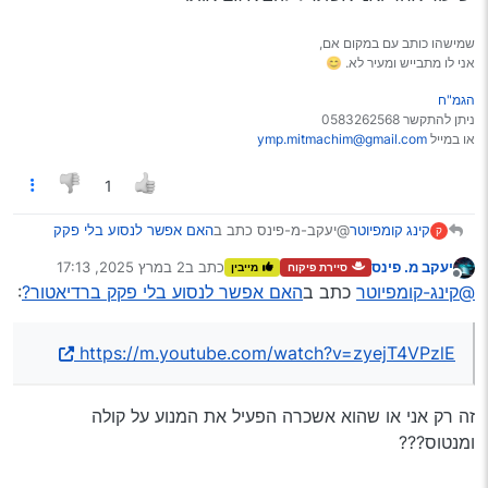
שמישהו כותב עם במקום אם,
אני לו מתבייש ומעיר לא. 😊
הגמ"ח
ניתן להתקשר 0583262568
או במייל
ymp.mitmachim@gmail.com
1
@יעקב-מ-פינס כתב ב
האם אפשר לנסוע בלי פקק
קינג קומפיוטר
ק
ברדיאטור?
:
יעקב מ. פינס
כתב ב
2 במרץ 2025, 17:13
סיירת פיקוח
מייבין
נערך לאחרונה על ידי
מנותק
יש סרטון דומה של קארוואו (carwow) על כמה
@קינג-קומפיוטר
כתב ב
האם אפשר לנסוע בלי פקק ברדיאטור?
:
זמן מנוע מחזיק בלי שמן
https://m.youtube.com/watch?v=zyejT4VPzlE
אני אשתדל להביא קישור בזמן הקרוב
https://m.youtube.com/watch?v=zyejT4VPzlE
זה רק אני או שהוא אשכרה הפעיל את המנוע על קולה
ומנטוס???