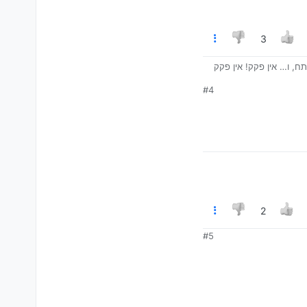
3
ח, ו… אין פקק! אין פקק
#4
2
#5