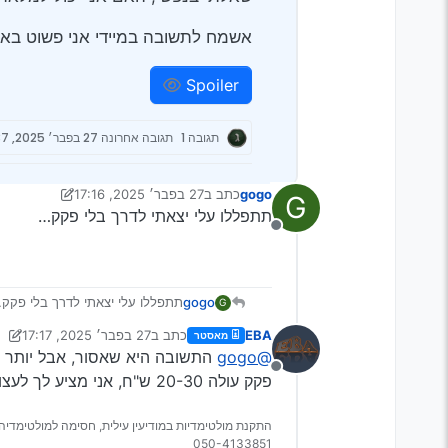
אשמח לתשובה במיידי אני פשוט באמ
Spoiler
תגובה 1
תגובה אחרונה
27 בפבר׳ 2025, 17:37
gogo
כתב ב
27 בפבר׳ 2025, 17:16
G
נערך לאחרונה על ידי gogo
תתפללו עלי יצאתי לדרך בלי פקק…
מנותק
gogo
תתפללו עלי יצאתי לדרך בלי פקק
G
EBA
כתב ב
27 בפבר׳ 2025, 17:17
מאסטר
נערך לאחרונה על ידי EBA
@gogo
התשובה היא שאסור, אבל יותר 
מנותק
פקק עולה 20-30 ש"ח, אני מציע לך לעצור באיזה מקום ולקחת מונית לקנות איפשהו, יעלה פחות מראש מנוע.
התקנת מולטימדיות במודיעין עילית, חסימה למולטימדיה 
050-4133851