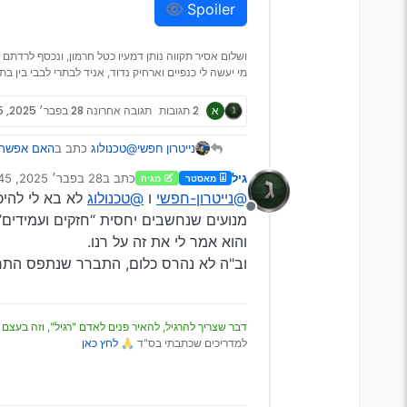
Spoiler
ושלום אסיר תקווה נותן דמעיו כטל חרמון, ונכסף לרדתם 
מי יעשה לי כנפיים וארחיק נדוד, אניד לבתרי לבבי בין בתר
א
2 תגובות
תגובה אחרונה
28 בפבר׳ 2025, 6:45
@טכנולוג
כתב ב
האם אפשר ל
נייטרון חפשי
גיל
כתב ב
28 בפבר׳ 2025, 6:45
מאסטר
מגיה
נערך לאחרונה על ידי גי
@נייטרון-חפשי
ו
@טכנולוג
לא בא לי להיכ
@נייטרון-חפשי
מנותק
90 ללא תאוצות ומאמץ 
מנועים שנחשבים יחסית “חזקים ועמידים”
אתה צודק 100% (כתמיד) וטוב שכתבת את זה.
בלילה ירושלמי בחורף אז
והוא אמר לי את זה על רנו.
אבל נראה לי שצריך להתמקד 
ללא עצירות מאשר נסיעה 
וב"ה לא נהרס כלום, התברר שנתפס התר
ואפילו רוב חברי הפורום לא
Spoiler
באמצע בגין גם אם ילך המנו
על גז). נסיעה בעיר לעומת ז
מים על 80 קמ"ש יכולה לעשות.
דבר שצריך להרגיל, להאיר פנים לאדם "רגיל", וזה בעצם 
אני בוודאי הייתי עושה כעצת
למדריכים שכתבתי בס"ד 🙏
לחץ כאן
יודע להשתמש בטיפרוטניק וג