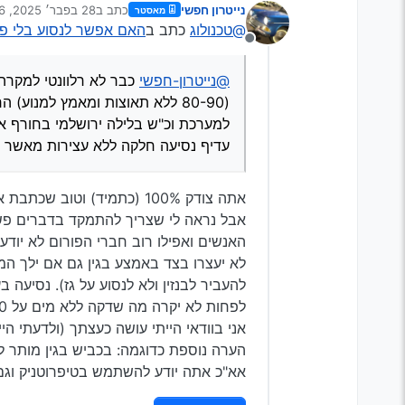
נייטרון חפשי
כתב ב
28 בפבר׳ 2025, 0:46
מאסטר
בחורף אז אני מסכים שצריך לקח
נערך לאחרונה על ידי
@טכנולוג
כתב ב
האם אפשר לנסוע בלי פ
עם רמזורים ועצירות
מנותק
וכאן המקום להדגיש (
@נייטרון-חפ
יכול לדפוק ראש מנוע או אפי’ א
@נייטרון-חפשי
כבר לא רלוונטי למקרה 
שמן או מים) ולגלות אח"כ שזו ה
(80-90 ללא תאוצות ומאמץ למנוע
למערכת וכ"ש בלילה ירושלמי בחורף א
עדיף נסיעה חלקה ללא עצירות מאשר נ
אתה צודק 100% (כתמיד) וטוב שכתבת את זה.
אבל נראה לי שצריך להתמקד בדברים פשוט
האנשים ואפילו רוב חברי הפורום לא יוד
לא יעצרו בצד באמצע בגין גם אם ילך המ
להעביר לבנזין ולא לנסוע על גז). נסיעה ב
לפחות לא יקרה מה שדקה ללא מים על 80 קמ"ש יכולה לעשות.
אני בוודאי הייתי עושה כעצתך (ולדעתי הי
אא"כ אתה יודע להשתמש בטיפרוטניק וגם 