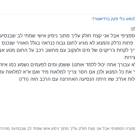
סוע בלי פקק ברדיאטור?
:
ג
לום! נסיעה חלקה, מקווה שלא נגרם לי נזק למערכת של הגז.
ן שלם של מים ירוקים! הכול התאדה שם.
ר פחות נדלק והמנוע לא מגיע לחום גבוה כנראה בגלל האוויר שנכנס
ם היית צריך לקחת אתך ג’ריקנים של מים ולבדוק כל כמה זמן (אולי בבגין זה לא א
דופק (תרתי משמע ) על מד החום.
יך לקחת ג’ריקנים של מים ולעקוב עם מחשב רכב על החום מנוע אב
א באמת בעייתי.
ירות
 עבורך אתה יכול ללמד אותנו) ששמן ומים לפעמים נשמע כמו איזה
’ את כל המנוע ולכן אם חסר צריך למלאות מיד ואם א"א למלאות ע
לות אח"כ שזו היתה הנסיעה האחרונה עם הרכב הזה (ח"ו)
פחות נדלק והמנוע לא מגיע לחום גבוה כנראה בגלל האוויר שנכנס מבחוץ למערכת 