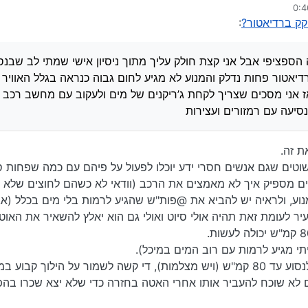
ת ג’ריקנים של מים ולעקוב עם מחשב רכב על החום מנוע אבל עדיף נסיעה חלקה ל
קק ברדיאטור?
:
שי
זה לא עבורך אתה יכול ללמד אותנו) ששמן ומים לפעמים נשמע כמו איזה משהו 
ת כל המנוע ולכן אם חסר צריך למלאות מיד ואם א"א למלאות עדיף לא לנסוע מאשר 
הספציפי אבל אני קצת חולק עליך מתוך ניסיון אישי שמתי לב שבנ
יתה הנסיעה האחרונה עם הרכב הזה (ח"ו)
) הרדיאטור פחות נדלק והמנוע לא מגיע לחום גבוה כנראה בגלל האווי
ז אני מסכים שצריך לקחת ג’ריקנים של מים ולעקוב עם מחשב רכב 
סיעה עם רמזורים ועצירות
ים שגם אנשים חסרי ידע יוכלו לפעול על פיהם עם כמה שפחות סיכ
עים מספיק איך לא מאמצים את הרכב (וודאי לא כשהם לחוצים שלא 
נוע, ולראיה יש להביא את @פות"ש שהגיע לרמות בלי מים בכלל (אג
עיר לעומת זאת תהיה אולי סיוט ואולי גם הוא יאלץ להשאיר את האוטו
יתי מגיע לרמות עם רוב המים במיכל).
הערה נוספת כדוגמה: בכביש בגין מותר לנסוע עד 80 קמ"ש (ויש מצלמות), די קשה לשמור על הי
לא שוכח להעביר אותו אחרי האטה בחזרה כדי שלא יצא שכרו בהפסד