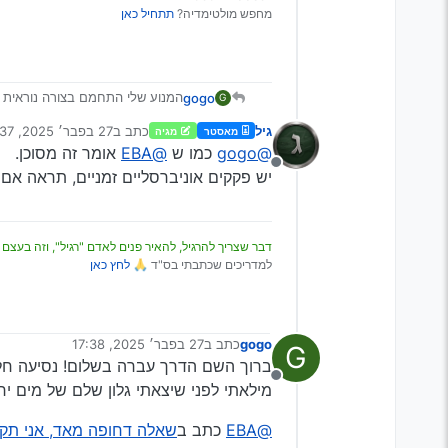
מחפש מולטימדיה?
תתחיל כאן
המנוע שלי התחמם בצורה נוראית ש
gogo
G
לרדיאטור! נראה לי כמה יחשדו שאנ
גיל
כתב ב
27 בפבר׳ 2025, 17:37
מאסטר
מגיה
אז מוזמנים לכביש בגין ירושלים
אשמח לתשובה במיידי אני פשוט ב
נערך לאחרונה על ידי
@gogo
כמו ש
@EBA
אומר זה מסוכן.
שאלתי בנפשי, האם אני יכול למלא
מנותק
יש פקקים אוניברסליים זמניים, תראה אם י
Spoiler
דבר שצריך להרגיל, להאיר פנים לאדם "רגיל", וזה בעצם 
למדריכים שכתבתי בס"ד 🙏
לחץ כאן
gogo
כתב ב
27 בפבר׳ 2025, 17:38
G
נערך לאחרונה על ידי
ברוך השם הדרך עברה בשלום! נסיעה חלק
מנותק
מילאתי לפני שיצאתי גלון שלם של מים יר
@EBA
כתב ב
שאלה דחופה מאד, אני תקוע