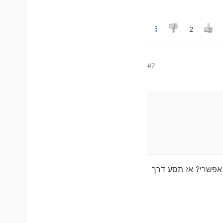
2
#7
א אפשרי? אז תסע דרך