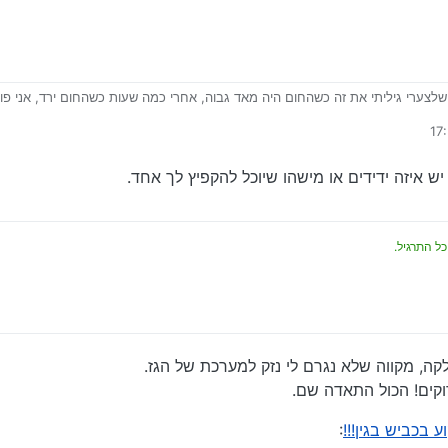
לצערי גיליתי את זה כשהחום היה מאד גבוה, אחרי כמה שעות כשהחום ירד, אני פות
י מדמיין…
 אחרי הגשר בדרך למלחה אני תקוע שם
אמצע כביש מהיר מימין ומשמאל רכבים דוהרים…
ת מים וליסוע עד רמות בלי פקק לרדיאטור…
ש איזה ידידים או מישהו שיוכל להקפיץ לך אחד.
כל התרגיל.
ה, מקווה שלא נגרם לי נזק למערכת של הגז.
וקים! הכול התאדה שם.
 בכביש בגין!!!
: