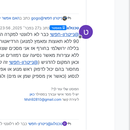
@gogo
כתב ב
האם אפשר לנ
נייטרון חפשי
טכנולוג
כתב ב
27 בפבר׳ 2025, 23:56
מאסטר
ט
נערך לאחרונה על ידי טכנולו
@נייטרון-חפשי
ברוך השם הדרך עברה בש
מנותק
מילאתי לפני שיצאתי גלו
90 ללא תאוצות ומאמץ למנוע) הרדיאטו
ככה היית צריך לעשות, אבל ג
נסעתי עם מלא מים ועם 
בלילה ירושלמי בחורף אז אני מסכים שצר
הכרצל!)
אגב לצערי אני חושד שהו
ללא עצירות מאשר נסיעה עם רמזורים ועצ
וכאן המקום להדגיש (
@נייטרון-חפשי
זה לא
מחסור בהם יכול לדפוק ראש מנוע או אפי
לנסוע (כאשר אין מספיק שמן או מים) ולג
הפוסט שלי עזר לך?
יש לי מסר אישי עבורך בספוילר
כאן
ליצירת קשר
Msh92810@gmail.com
טכנולוג
@נייטרון-חפשי
ט
תאוצות ומאמץ למנוע) הרדיאטור 