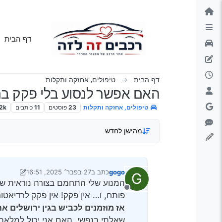
ילוג לתוכן
דף הבית
דף הבית
טיפולים, אחזקה ותקלות
האם אפשר לנסוע בלי פקק בר
טיפולים, אחזקה ותקלות
23
פוסטים
11
כותבים
.2k
מהישן לחדש
gogo
כתב ב
27 בפבר׳ 2025, 16:51
G
נערך לאחרונה על ידי gogo
המנוע שלי התחמם בצורה נוראית של
מנותק
פותח, ו… אין פקק! אין פקק לרדיאטו
אז מוזמנים לכביש בגין ירושלים 
שאלתי בנפשי, האם אני יכול למלאת 