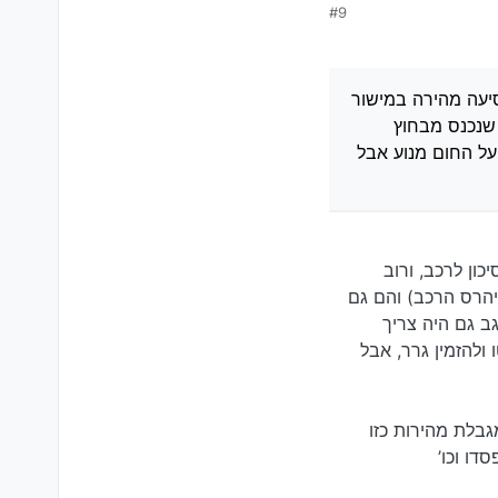
#9
לא עצירות מאשר נסיעה
לא קריטי אבל מחסור בהם
לנסוע (כאשר אין מספיק
סיעה מהירה במישור
ר שנכנס מבחוץ
על החום מנוע אבל
ון לרכב, ורוב
יהרס הרכב) והם גם
ב גם היה צריך
 ולהזמין גרר, אבל
לוך קבוע במגבלת מהירות כזו
ו וכו’