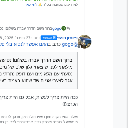
למדריכים שכתבתי בס"ד 🙏
לחץ כאן
ברוך השם הדרך עברה בשלום! נסי
gogo
G
מילאתי לפני שיצאתי גלון שלם של 
נייטרון חפשי
כתב ב
27 בפבר׳ 2025, 23:48
מאסטר
@EBA
כתב ב
שאלה דחופה מאד, אנ
נערך לאחרונה על ידי
@gogo
כתב ב
האם אפשר לנסוע בלי פק
מנותק
יעלה פחות מראש מנוע.
ברוך השם הדרך עברה בשלום! נסיעה ח
מילאתי לפני שיצאתי גלון שלם של מים
מה כוונתך? נסעתי עם מלא מים 
נסעתי עם מלא מים ועם דופק (תרתי מ
אגב לצערי אני חושד שהוא באמת ב
אגב לצערי אני חושד שהוא באמת בעיית
ככה היית צריך לעשות, אבל גם היית צריך
הכרצל!)
ושלום אסיר תקווה נותן דמעיו כטל חרמון, ונכסף לרדתם 
מי יעשה לי כנפיים וארחיק נדוד, אניד לבתרי לבבי בין בתר