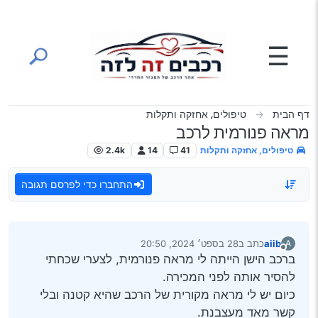
ילוג לתוכן
☰
דף הבית
טיפולים, אחזקה ותקלות
מראה פנורמית לרכב
טיפולים, אחזקה ותקלות
41
14
2.4k
התחברו כדי לפרסם תגובה
aiib
כתב ב
28 בספט׳ 2024, 20:50
A
נערך לאחרונה על ידי
מנותק
ברכב הישן הייתה לי מראה פנורמית, לצערי שכחתי
להסיר אותה לפני המכירה.
כיום יש לי מראה מקורית של הרכב שהיא קטנה ובלי
קשר מאד מעצבנת.