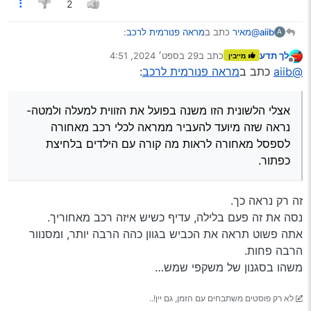
2
@מאיר
כתב ב
מראה פנורמית לרכב
:
aiib
A
לך תדע
כתב ב
29 בספט׳ 2024, 4:51
מייבין
נערך לאחרונה על ידי
מנותק
רק שתדע שבמראה המקורית (בד"כ) יש מתחתיה לשונית
@aiib
כתב ב
מראה פנורמית לרכב
:
שמעלה את המראה לזווית מיוחדת שבשעת סינוור לא
אצלי הלשונית הזו משנה בפועל את הזווית למעלה ולמטה- נראה
שזה מיועד להעביר ממראה לכלי רכב מאחורה לספסל מאחורה
אצלי הלשונית הזו משנה בפועל את הזווית למעלה ולמטה-
לראות מה קורה עם הילדים בלחיצת כפתור.
נראה שזה מיועד להעביר ממראה לכלי רכב מאחורה
לספסל מאחורה לראות מה קורה עם הילדים בלחיצת
כפתור.
זה רק נראה כך.
נסה את זה פעם בלילה, עדיף כשיש איזה רכב מאחוריך.
אתה פשוט תראה את הכביש בגוון כהה הרבה יותר, ומסנוור
הרבה פחות.
משהו בסגנון של משקפי שמש…
לא רק פוסטים משתבחים עם הזמן, גם יין!..