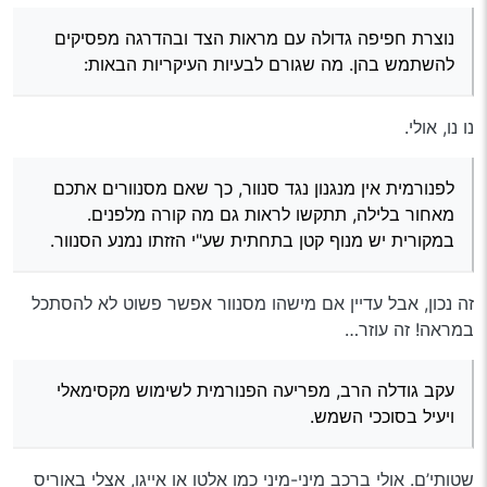
ל-180 מעלות. אם לא משתמשים בהן, לא נהנים
נוצרת חפיפה גדולה עם מראות הצד ובהדרגה מפסיקים
מהתוספת.
לפנורמית אין מנגנון נגד סנוור, כך שאם מסנוורים
להשתמש בהן. מה שגורם לבעיות העיקריות הבאות:
אתכם מאחור בלילה, תתקשו לראות גם מה קורה
מלפנים. במקורית יש מנוף קטן בתחתית שע"י הזזתו
נמנע הסנוור.
נו נו, אולי.
עקב גודלה הרב, מפריעה הפנורמית לשימוש
מקסימאלי ויעיל בסוככי השמש. הם אינם יכולים
להיפתח במלואם וכך לא נותנים מענה מלא לסנוור
לפנורמית אין מנגנון נגד סנוור, כך שאם מסנוורים אתכם
מקדימה וגם מסתירים חלק גדול יותר מהשמשה
מאחור בלילה, תתקשו לראות גם מה קורה מלפנים.
הקדמית.
במקורית יש מנוף קטן בתחתית שע"י הזזתו נמנע הסנוור.
הפנורמית עשויה מזכוכית דקה ופשוטה וממוסגרת
בפלסטיק מאיכות ירודה. במקרה של מכה, תתנפץ
הפנורמית לרסיסי זכוכית קטנים וחדים העלולים
זה נכון, אבל עדיין אם מישהו מסנוור אפשר פשוט לא להסתכל
לגרום לפציעות קשות בפנים ובעיניים.
במראה! זה עוזר…
כל חלק שיצרני הרכב מרכיבים במכונית, עובר תכנון
בהשקעה של מיליונים וחייב לעמוד בבדיקות תקינה
מחמירות. סימון התקינה מחייב וגם מופיע על גוף
עקב גודלה הרב, מפריעה הפנורמית לשימוש מקסימאלי
המראה. למראות הפנורמיות הקיימות בשוק, אין
תקינה כזו
ויעיל בסוככי השמש.
שטותי’ם. אולי ברכב מיני-מיני כמו אלטו או אייגו, אצלי באוריס