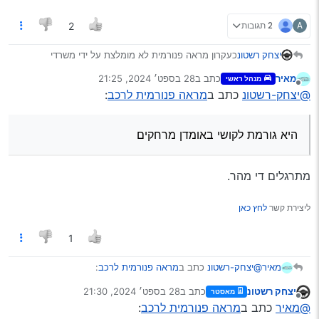
A
2 תגובות
2
יצחק רשטונ
כעקרון מראה פנורמית לא מומלצת על ידי משרדי
התחבורה בעולם מכיוון שהיא גורמת לקושי באומדן
מאיר
כתב ב
28 בספט׳ 2024, 21:25
מנהל ראשי
מרחקים
נערך לאחרונה על ידי
מנותק
@יצחק-רשטונ
כתב ב
מראה פנורמית לרכב
:
היא גורמת לקושי באומדן מרחקים
מתרגלים די מהר.
ליצירת קשר
לחץ כאן
1
@יצחק-רשטונ
כתב ב
מראה פנורמית לרכב
:
מאיר
יצחק רשטונ
כתב ב
28 בספט׳ 2024, 21:30
מאסטר
נערך לאחרונה על ידי
מנותק
היא גורמת לקושי באומדן מרחקים
@מאיר
כתב ב
מראה פנורמית לרכב
: