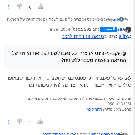
0
aiib
@יעקב-מ-פינס אז צריך כל פעם לשנות גם את הזווית של המראה
A
בעצמה מעבר ללשונית?
EBA
כתב ב
29 בספט׳ 2024, 8:39
מאסטר
נערך לאחרונה על ידי
מנותק
@aiib
כתב ב
מראה פנורמית לרכב
:
@יעקב-מ-פינס אז צריך כל פעם לשנות גם את הזווית של
המראה בעצמה מעבר ללשונית?
לא, לא כל פעם, וזה כן פטנט כמו שחשבת. הוא התכוון שבאופן
כללי כדי שזה יעבוד המראה צריכה להיות מכוונת נכון.
התקנת מולטימדיות במודיעין עילית, חסימה למולטימדיה וסימים מוזלים
050-4133851
מחפש מולטימדיה?
תתחיל כאן
1
@מאיר
כתב ב
מראה פנורמית לרכב
:
יצחק רשטונ