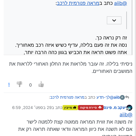
נסה את זה פעם בלילה, עדיף כשיש איזה רכב מאחוריך.
@aiib
כתב ב
מראה פנורמית לרכב
:
בלחיצת כפתור.
אתה פשוט תראה את הכביש בגוון כהה הרבה יותר, ומסנוור
הרבה פחות.
משהו בסגנון של משקפי שמש…
זה רק נראה כך.
נסה את זה פעם בלילה, עדיף כשיש איזה רכב מאחוריך.
אתה פשוט תראה את הכביש בגוון כהה הרבה יותר,
ומסנוור הרבה פחות.
ניסיתי בלילה. זה עובר מלראות את החלון האחורי ללראות את
משהו בסגנון של משקפי שמש…
המושבים האחוריים.
0
@לך-תדע
כתב ב
מראה פנורמית לרכב
:
aiib
A
יעקב מ. פינס
כתב ב
29 בספט׳ 2024, 6:59
סיירת פיקוח
מייבין
נערך לאחרונה על ידי
מנותק
@aiib
כתב ב
מראה פנורמית לרכב
:
@aiib
זה משנה את זווית המראה ממוטה קצת ללמטה לישר
ניסיתי בלילה. זה עובר מלראות את החלון האחורי ללראות את
אם לא תשנה את כיוון המראה וודאי שאתה תראה רק את
אצלי הלשונית הזו משנה בפועל את הזווית למעלה
המושבים האחוריים.
ולמטה- נראה שזה מיועד להעביר ממראה לכלי רכב