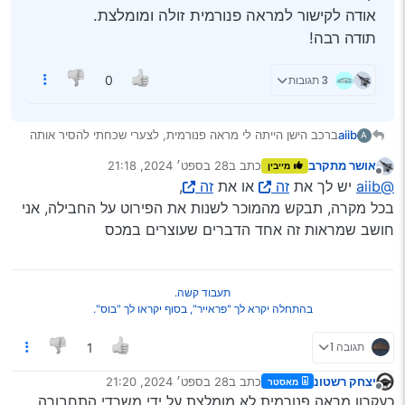
אודה לקישור למראה פנורמית זולה ומומלצת.
תודה רבה!
3 תגובות
0
aiib
ברכב הישן הייתה לי מראה פנורמית, לצערי שכחתי להסיר אותה
A
לפני המכירה.
אושר מתקרב
כתב ב
28 בספט׳ 2024, 21:18
מייבין
כיום יש לי מראה מקורית של הרכב שהיא קטנה ובלי קשר מאד
נערך לאחרונה על ידי
מנותק
@aiib
יש לך את
זה
או את
זה
,
מעצבנת.
אודה לקישור למראה פנורמית זולה ומומלצת.
בכל מקרה, תבקש מהמוכר לשנות את הפירוט על החבילה, אני
תודה רבה!
חושב שמראות זה אחד הדברים שעוצרים במכס
תעבוד קשה.
בהתחלה יקרא לך "פראייר", בסוף יקראו לך "בוס".
תגובה 1
1
יצחק רשטונ
כתב ב
28 בספט׳ 2024, 21:20
מאסטר
נערך לאחרונה על ידי
מנותק
כעקרון מראה פנורמית לא מומלצת על ידי משרדי התחבורה