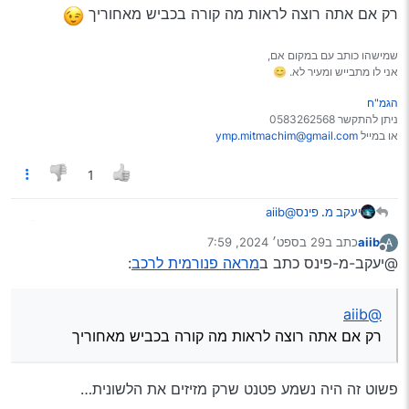
רק אם אתה רוצה לראות מה קורה בכביש מאחוריך
שמישהו כותב עם במקום אם,
אני לו מתבייש ומעיר לא. 😊
הגמ"ח
ניתן להתקשר 0583262568
או במייל
ymp.mitmachim@gmail.com
1
יעקב מ. פינס
@aiib
רק אם אתה רוצה לראות מה קורה בכביש מאחוריך
aiib
כתב ב
29 בספט׳ 2024, 7:59
A
נערך לאחרונה על ידי
מנותק
@יעקב-מ-פינס כתב ב
מראה פנורמית לרכב
:
@aiib
רק אם אתה רוצה לראות מה קורה בכביש מאחוריך
פשוט זה היה נשמע פטנט שרק מזיזים את הלשונית…