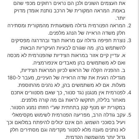
את העצמים השונים ולכן הם נראים רחוקים מכפי שהם
באמת. המראה המקורית של הרכב נותנת אומדן מדויק
יותר.
המראה הפנורמית גדולה משמעותית מהמקורית ומסתירה
חלק משדה הראייה של הנהג מלפנים.
נוצרת חפיפה גדולה עם מראות הצד ובהדרגה מפסיקים
להשתמש בהן. מה שגורם לבעיות העיקריות הבאות:
א. עדיין קיים אזור במראות הצידיות שהפנורמית לא מכסה
ואם לא משתמשים בהן מאבדים אינפורמציה.
ב. ההפניה הקלה של הראש לכיוון המראות הצידיות,
מגדילה רגעית את שדה הראייה של העיניים, מעבר ל-180
מעלות. אם לא משתמשים בהן, לא נהנים מהתוספת.
לפנורמית אין מנגנון נגד סנוור, כך שאם מסנוורים אתכם
מאחור בלילה, תתקשו לראות גם מה קורה מלפנים.
במקורית יש מנוף קטן בתחתית שע"י הזזתו נמנע הסנוור.
עקב גודלה הרב, מפריעה הפנורמית לשימוש מקסימאלי
ויעיל בסוככי השמש. הם אינם יכולים להיפתח במלואם וכך
לא נותנים מענה מלא לסנוור מקדימה וגם מסתירים חלק
גדול יותר מהשמשה הקדמית.