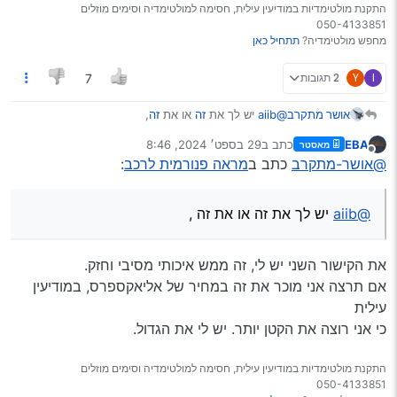
התקנת מולטימדיות במודיעין עילית, חסימה למולטימדיה וסימים מוזלים
050-4133851
מחפש מולטימדיה?
תתחיל כאן
I
Y
2 תגובות
7
אושר מתקרב
@aiib
יש לך את
זה
או את
זה
,
בכל מקרה, תבקש מהמוכר לשנות את הפירוט על
EBA
כתב ב
29 בספט׳ 2024, 8:46
מאסטר
החבילה, אני חושב שמראות זה אחד הדברים שעוצרים
נערך לאחרונה על ידי
מנותק
@אושר-מתקרב
כתב ב
מראה פנורמית לרכב
:
במכס
@aiib
יש לך את זה או את זה ,
את הקישור השני יש לי, זה ממש איכותי מסיבי וחזק.
אם תרצה אני מוכר את זה במחיר של אליאקספרס, במודיעין
עילית
כי אני רוצה את הקטן יותר. יש לי את הגדול.
התקנת מולטימדיות במודיעין עילית, חסימה למולטימדיה וסימים מוזלים
050-4133851