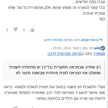
עברו כמה חודשים…
ובלי קשר לכאורה זה משהו שהוא חלק מהמכירה כל עוד שלא
אמרתי אחרת.
לא?
1
@aiib
כתב ב
מראה פנורמית לרכב
:
מאיר
aiib
כתב ב
28 בספט׳ 2024, 23:05
A
נערך לאחרונה על ידי
מנותק
@מאיר
כתב ב
מראה פנורמית לרכב
:
ברכב הישן הייתה לי מראה פנורמית, לצערי שכחתי להסיר
אותה לפני המכירה.
רק שתדע שבמראה המקורית (בד"כ) יש מתחתיה לשונית
כיום יש לי מראה מקורית של הרכב שהיא קטנה ובלי קשר
שמעלה את המראה לזווית מיוחדת שבשעת סינוור לא מסתנוורים
רק שתדע שבמראה המקורית (בד"כ) יש מתחתיה לשונית
מאד מעצבנת.
מחד אך עדיין רואים את החלק האחורי (אל תשאל אותי איך זה
אודה לקישור למראה פנורמית זולה ומומלצת.
שמעלה את המראה לזווית מיוחדת שבשעת סינוור לא
עובד). ואת זה אין במראות הפנורמיות האלו. (אולי יש את זה
תודה רבה!
במראות היקרות יותר)
אצלי הלשונית הזו משנה בפועל את הזווית למעלה ולמטה- נראה
שזה מיועד להעביר ממראה לכלי רכב מאחורה לספסל מאחורה
לראות מה קורה עם הילדים בלחיצת כפתור.