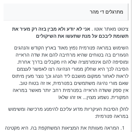
מתרגלים די מהר.
מתרגלים די מהר
ציטוט מאתר אוטו .
אני לא יודע ולא מבין בזה רק מעיר את
תשומת ליבכם על מנת שתעשו את השיקולים
השימוש במראה פנורמית נפוץ מאוד בארץ הקודש והנהגים
הנעזרים בה בטוחים שהיא מרחיבה להם את שדה הראייה
ומוסיפה להם אינפורמציה שלא היו מקבלים בדרך אחרת.
הסיבה לכך היא שחלק ממורי הנהיגה רצו לאפשר לעצמם
לראות לאחור ממקום מושבם ליד הנהג וכך נוצר מעין מיתוס
שאם מורי נהיגה משתמשים בפנורמית, אז זה בטוח טוב.
אין ספק ששדה הראייה בפנורמית רחב יותר מאשר במראה
המקורית. נשמע מצוין… אז זהו שלא!
להלן הסיבות העיקריות מדוע עליכם להימנע מרכישה ומשימוש
במראה פנורמית:
המראה מעוותת את המציאות המשתקפת בה. היא מקטינה