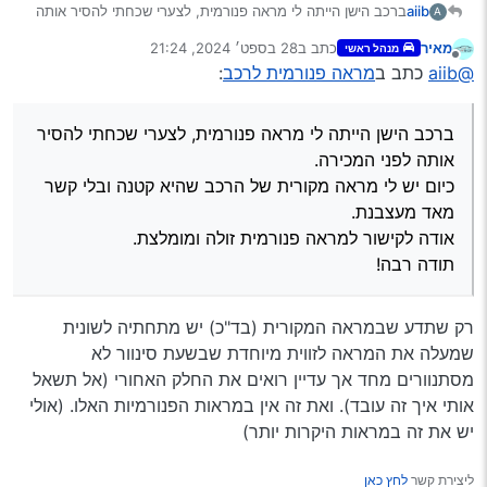
aiib
ברכב הישן הייתה לי מראה פנורמית, לצערי שכחתי להסיר אותה
A
לפני המכירה.
מאיר
כתב ב
28 בספט׳ 2024, 21:24
מנהל ראשי
כיום יש לי מראה מקורית של הרכב שהיא קטנה ובלי קשר מאד
נערך לאחרונה על ידי
מנותק
@aiib
כתב ב
מראה פנורמית לרכב
:
מעצבנת.
אודה לקישור למראה פנורמית זולה ומומלצת.
תודה רבה!
ברכב הישן הייתה לי מראה פנורמית, לצערי שכחתי להסיר
אותה לפני המכירה.
כיום יש לי מראה מקורית של הרכב שהיא קטנה ובלי קשר
מאד מעצבנת.
אודה לקישור למראה פנורמית זולה ומומלצת.
תודה רבה!
רק שתדע שבמראה המקורית (בד"כ) יש מתחתיה לשונית
שמעלה את המראה לזווית מיוחדת שבשעת סינוור לא
מסתנוורים מחד אך עדיין רואים את החלק האחורי (אל תשאל
אותי איך זה עובד). ואת זה אין במראות הפנורמיות האלו. (אולי
יש את זה במראות היקרות יותר)
ליצירת קשר
לחץ כאן