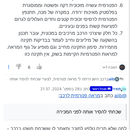
הפנורמית עשויה מזכוכית דקה ופשוטה וממוסגרת
בפלסטיק מאיכות ירודה. במקרה של מכה, תתנפץ
הפנורמית לרסיסי זכוכית קטנים וחדים העלולים לגרום
לפציעות קשות בפנים ובעיניים.
כל חלק שיצרני הרכב מרכיבים במכונית, עובר תכנון
בהשקעה של מיליונים וחייב לעמוד בבדיקות תקינה
מחמירות. סימון התקינה מחייב וגם מופיע על גוף המראה.
למראות הפנורמיות הקיימות בשוק, אין תקינה כזו
תגובה 1
6
aiib
ברכב הישן הייתה לי מראה פנורמית, לצערי שכחתי להסיר אותה
A
לפני המכירה.
מאיר
כתב ב
28 בספט׳ 2024, 21:37
מנהל ראשי
כיום יש לי מראה מקורית של הרכב שהיא קטנה ובלי קשר מאד
נערך לאחרונה על ידי
מנותק
@aiib
כתב ב
מראה פנורמית לרכב
:
מעצבנת.
אודה לקישור למראה פנורמית זולה ומומלצת.
תודה רבה!
שכחתי להסיר אותה לפני המכירה
למה שלא תרים טלפון למוכר ותאמר לו ששכחת משהו ברכב -