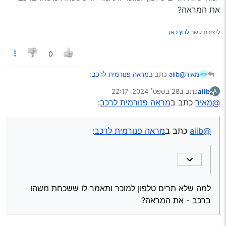
את המראה?
ליצירת קשר
לחץ כאן
0
@aiib
כתב ב
מראה פנורמית לרכב
:
מאיר
aiib
כתב ב
28 בספט׳ 2024, 22:17
A
נערך לאחרונה על ידי
מנותק
@מאיר
כתב ב
מראה פנורמית לרכב
:
שכחתי להסיר אותה לפני המכירה
למה שלא תרים טלפון למוכר ותאמר לו ששכחת משהו ברכב -
@aiib
כתב ב
מראה פנורמית לרכב
:
את המראה?
למה שלא תרים טלפון למוכר ותאמר לו ששכחת משהו
ברכב - את המראה?