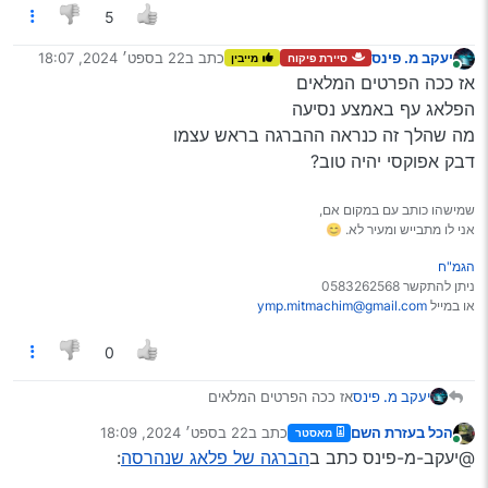
5
יעקב מ. פינס
כתב ב
22 בספט׳ 2024, 18:07
סיירת פיקוח
מייבין
נערך לאחרונה על ידי
מחובר
אז ככה הפרטים המלאים
הפלאג עף באמצע נסיעה
מה שהלך זה כנראה ההברגה בראש עצמו
דבק אפוקסי יהיה טוב?
שמישהו כותב עם במקום אם,
אני לו מתבייש ומעיר לא. 😊
הגמ"ח
ניתן להתקשר 0583262568
או במייל
ymp.mitmachim@gmail.com
0
יעקב מ. פינס
אז ככה הפרטים המלאים
הפלאג עף באמצע נסיעה
הכל בעזרת השם
כתב ב
22 בספט׳ 2024, 18:09
מאסטר
מה שהלך זה כנראה ההברגה בראש עצמו
נערך לאחרונה על ידי
מחובר
@יעקב-מ-פינס כתב ב
הברגה של פלאג שנהרסה
:
דבק אפוקסי יהיה טוב?