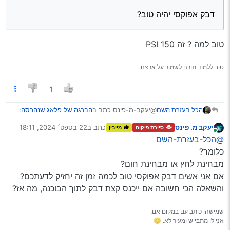
דבק אפוקסי יהיה טוב?
טוב למה ? זה 150 PSI
טוב ללמוד תורה לשמור על ארצנו
1
@יעקב-מ-פינס כתב ב
הברגה של פלאג שנהרסה
:
הכל בעזרת השם
יעקב מ. פינס
כתב ב
22 בספט׳ 2024, 18:11
סיירת פיקוח
מייבין
נערך לאחרונה על ידי
מחובר
דבק אפוקסי יהיה טוב?
@הכל-בעזרת-השם
כלומר?
מבחינת לחץ או מבחינת חום?
טוב למה ? זה 150 PSI
אם אני אשים דבק אפוקסי טוב לכמה זמן זה יחזיק לדעתכם?
והשאלה הכי חשובה אם ייכנס קצת דבק לתוך הבוכנה, מה אז?
שמישהו כותב עם במקום אם,
אני לו מתבייש ומעיר לא. 😊