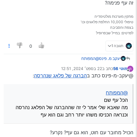
זה עף פנימה?
מתקין מערכות מולטימדיה
טיפולי 10,000 החלפת פלאגים וכו'
בצפת והסביבה
לפרטים: במייל שבפרופיל
תגובה 1
0
יעקב מ. פינס
@המפותח
הכל עף שם
מוטי 56
כתב ב
22 בספט׳ 2024, 12:51
מה שאבא שלי אמר לי זה שההברגה של הפלאג נהרסה
נערך לאחרונה על ידי
מנותק
@יעקב-מ-פינס כתב ב
הברגה של פלאג שנהרסה
:
וכנראה הכניסו משהו יותר רחב וגם הוא עף
@המפותח
הכל עף שם
מה שאבא שלי אמר לי זה שההברגה של הפלאג נהרסה
וכנראה הכניסו משהו יותר רחב וגם הוא עף
הכויל מחובר עם חוט, הוא גם עף? נקרע?