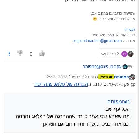
שמישהו כותב עם במקום אם,
אני לו מתבייש ומעיר לא. 😊
הגמ"ח
ניתן להתקשר 0583262568
או במייל
ymp.mitmachim@gmail.com
2 תגובות
0
יעקב מ. פינס
@המפותח
הכל עף שם
המפותח
כתב ב
22 בספט׳ 2024, 12:42
מייבין
מה שאבא שלי אמר לי זה שההברגה של הפלאג נהרסה
נערך לאחרונה על ידי
מנותק
@יעקב-מ-פינס כתב ב
הברגה של פלאג שנהרסה
:
וכנראה הכניסו משהו יותר רחב וגם הוא עף
@המפותח
הכל עף שם
מה שאבא שלי אמר לי זה שההברגה של הפלאג נהרסה
וכנראה הכניסו משהו יותר רחב וגם הוא עף