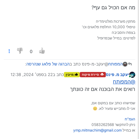
מה אם הכויל גם עף?
מתקין מערכות מולטימדיה
טיפולי 10,000 החלפת פלאגים וכו'
בצפת והסביבה
לפרטים: במייל שבפרופיל
0
@יעקב-מ-פינס כתב ב
הברגה של פלאג שנהרסה
:
המפותח
יעקב מ. פינס
כתב ב
22 בספט׳ 2024, 12:38
סיירת פיקוח
מייבין
נערך לאחרונה על ידי
מחובר
@המפותח
@המפותח
עף כל הפלאג החוצה אין חלק בפנים
רואים את הבוכנה אם זה כוונתך
מה אם הכויל גם עף?
שמישהו כותב עם במקום אם,
אני לו מתבייש ומעיר לא. 😊
הגמ"ח
ניתן להתקשר 0583262568
או במייל
ymp.mitmachim@gmail.com