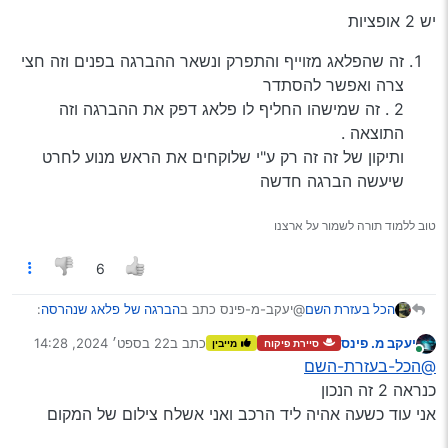
יש 2 אופציות
זה שהפלאג מזוייף והתפרק ונשאר ההברגה בפנים וזה חצי
צרה ואפשר להסתדר
2 . זה שמישהו החליף לו פלאג דפק את ההברגה וזה
התוצאה .
ותיקון של זה זה רק ע"י שלוקחים את הראש מנוע לחרט
שיעשה הברגה חדשה
טוב ללמוד תורה לשמור על ארצנו
6
@יעקב-מ-פינס כתב ב
הברגה של פלאג שנהרסה
:
הכל בעזרת השם
יעקב מ. פינס
כתב ב
22 בספט׳ 2024, 14:28
סיירת פיקוח
מייבין
נערך לאחרונה על ידי
מחובר
שאלה לי אליכם
@הכל-בעזרת-השם
יש לי רכב (של שכן) שההברגה של הפלאג
כנראה 2 זה הנכון
יש 2 אופציות
נהרסה (הפלאג ממש עף באמצע נסיעה)
אני עוד כשעה אהיה ליד הרכב ואני אשלח צילום של המקום
מישהו שמע על כזה דבר
זה שהפלאג מזוייף והתפרק ונשאר ההברגה
אם כן מה אפשר לעשות בנידון