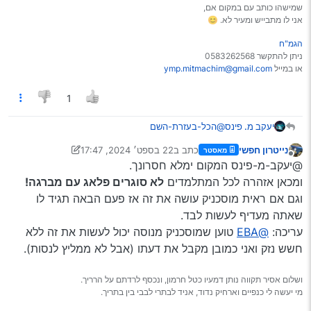
בפנים וזה חצי צרה ואפשר להסתדר
שמישהו כותב עם במקום אם,
תודה מראש
2 . זה שמישהו החליף לו פלאג דפק את
אני לו מתבייש ומעיר לא. 😊
ההברגה וזה התוצאה .
הגמ"ח
ותיקון של זה זה רק ע"י שלוקחים את הראש
ניתן להתקשר 0583262568
מנוע לחרט שיעשה הברגה חדשה
או במייל
ymp.mitmachim@gmail.com
1
יעקב מ. פינס
@הכל-בעזרת-השם
כנראה 2 זה הנכון
נייטרון חפשי
כתב ב
22 בספט׳ 2024, 17:47
מאסטר
אני עוד כשעה אהיה ליד הרכב ואני אשלח צילום של
נערך לאחרונה על ידי נייטרון חפשי
מנותק
@יעקב-מ-פינס המקום ימלא חסרונך.
המקום
ומכאן אזהרה לכל המתלמדים
לא סוגרים פלאג עם מברגה!
וגם אם ראית מוסכניק עושה את זה אז פעם הבאה תגיד לו
שאתה מעדיף לעשות לבד.
עריכה:
@EBA
טוען שמוסכניק מנוסה יכול לעשות את זה ללא
חשש נזק ואני כמובן מקבל את דעתו (אבל לא ממליץ לנסות).
ושלום אסיר תקווה נותן דמעיו כטל חרמון, ונכסף לרדתם על הרריך.
מי יעשה לי כנפיים וארחיק נדוד, אניד לבתרי לבבי בין בתריך.