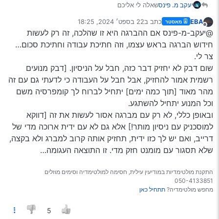
שאלה לי אליכם
יעקב מ. פינס
יש לי רכב (של שכן) שההברגה של הפלאג נהרסה
EBA
כתב ב
22 בספט׳ 2024, 18:25
מאסטר
(הפלאג ממש עף באמצע נסיעה)
תודה מראש
נערך לאחרונה על ידי
מנותק
@יעקב-מ-פינס אם ההברגה היא זו שהלכה, זה רק לעשות
מישהו שמע על כזה דבר
אם כן מה אפשר לעשות בנידון
חידוש הברגה בראש עצמו, וזה חתיכת עבודה וחתיכת סכום…
צר לי.
שום דבק לא יחזיק דבר כזה, חבל על הניסיון. [דבק מנועים
רשמית אמור להחזיק, אבל חבל על העבודה כי לדעתי גם עם זה
מהר מאוד [תוך כמה ימים] יתחיל לברוח לך קומפרסיה משם
וכל המנוע יתחיל להשתגע.
ובאופן כללי, לא רק עם מברגה אסור לעשות את זה [דווקא
למוסכניק עם ניסיון מותר!] אלא גם לא עם ידית ארוכה מדי של
דרייב, ואם יש לך כזו ידית, תחזיק אותה קרוב למברג ולא בקצה,
שלא תסגור עם מומנט חזק מדי. זו התוצאה העגומה…
התקנת מולטימדיות במודיעין עילית, חסימה למולטימדיה וסימים מוזלים
050-4133851
מחפש מולטימדיה?
תתחיל כאן
5