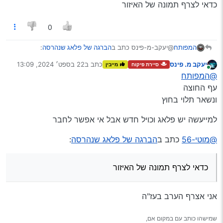
כדאי לצרף תמונה של האיזור
0
@יעקב-מ-פינס כתב ב
הברגה של פלאג שנהרסה
:
המפותח
יעקב מ. פינס
כתב ב
22 בספט׳ 2024, 13:09
סיירת פיקוח
מייבין
נערך לאחרונה על ידי
מחובר
@המפותח
@המפותח
הכל עף שם
עף החוצה
זה עף פנימה?
מה שאבא שלי אמר לי זה שההברגה של הפלאג
ונשאר תלוי בחוץ
נהרסה וכנראה הכניסו משהו יותר רחב וגם הוא עף
למייעשה יש פלאג וכויל חדש אבל אי אפשר לחבר
@מוטי-56
כתב ב
הברגה של פלאג שנהרסה
:
כדאי לצרף תמונה של האיזור
אני אצרף הערב בעז"ה
שמישהו כותב עם במקום אם,