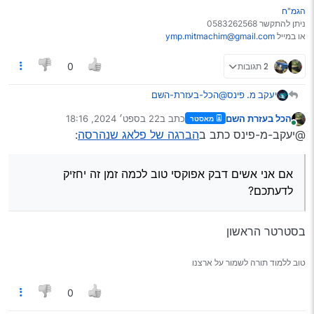
הגמ"ח
ניתן להתקשר 0583262568
או במייל
ymp.mitmachim@gmail.com
2 תגובות
0
יעקב מ. פינס
@הכל-בעזרת-השם
כלומר?
הכל בעזרת השם
כתב ב
22 בספט׳ 2024, 18:16
מאסטר
מבחינת לחץ או מבחינת חום?
נערך לאחרונה על ידי
מחובר
@יעקב-מ-פינס כתב ב
הברגה של פלאג שנהרסה
:
אם אני אשים דבק אפוקסי טוב לכמה זמן זה יחזיק
לדעתכם?
והשאלה הכי חשובה אם ייכנס קצת דבק לתוך הבוכנה,
אם אני אשים דבק אפוקסי טוב לכמה זמן זה יחזיק
מה אז?
לדעתכם?
בסטרטר הראשון
טוב ללמוד תורה לשמור על ארצנו
0