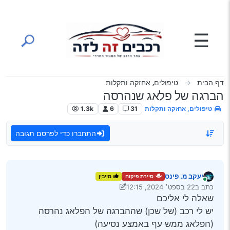
ילוג לתוכן
☰
דף הבית
טיפולים, אחזקה ותקלות
הברגה של פלאג שנהרסה
טיפולים, אחזקה ותקלות
31
6
1.3k
התחברו כדי לפרסם תגובה
יעקב מ. פינס
סיירת פיקוח
מייבין
מחובר
כתב ב
22 בספט׳ 2024, 12:15
נערך לאחרונה על ידי יעקב מ. פינס
שאלה לי אליכם
יש לי רכב (של שכן) שההברגה של הפלאג נהרסה
(הפלאג ממש עף באמצע נסיעה)