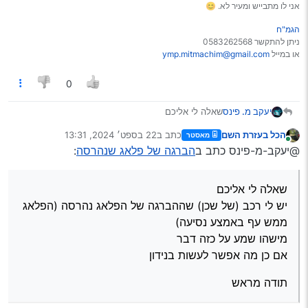
אני לו מתבייש ומעיר לא. 😊
הגמ"ח
ניתן להתקשר 0583262568
או במייל
ymp.mitmachim@gmail.com
0
שאלה לי אליכם
יעקב מ. פינס
יש לי רכב (של שכן) שההברגה של הפלאג נהרסה
הכל בעזרת השם
כתב ב
22 בספט׳ 2024, 13:31
מאסטר
(הפלאג ממש עף באמצע נסיעה)
תודה מראש
נערך לאחרונה על ידי
מחובר
@יעקב-מ-פינס כתב ב
הברגה של פלאג שנהרסה
:
מישהו שמע על כזה דבר
אם כן מה אפשר לעשות בנידון
שאלה לי אליכם
יש לי רכב (של שכן) שההברגה של הפלאג נהרסה (הפלאג
ממש עף באמצע נסיעה)
מישהו שמע על כזה דבר
אם כן מה אפשר לעשות בנידון
תודה מראש