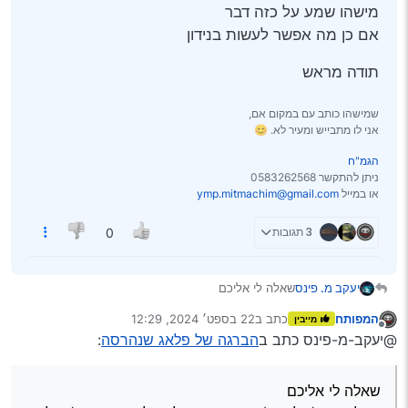
מישהו שמע על כזה דבר
אם כן מה אפשר לעשות בנידון
תודה מראש
שמישהו כותב עם במקום אם,
אני לו מתבייש ומעיר לא. 😊
הגמ"ח
ניתן להתקשר 0583262568
או במייל
ymp.mitmachim@gmail.com
3 תגובות
0
שאלה לי אליכם
יעקב מ. פינס
יש לי רכב (של שכן) שההברגה של הפלאג נהרסה
המפותח
כתב ב
22 בספט׳ 2024, 12:29
מייבין
(הפלאג ממש עף באמצע נסיעה)
תודה מראש
נערך לאחרונה על ידי
מנותק
@יעקב-מ-פינס כתב ב
הברגה של פלאג שנהרסה
:
מישהו שמע על כזה דבר
אם כן מה אפשר לעשות בנידון
שאלה לי אליכם