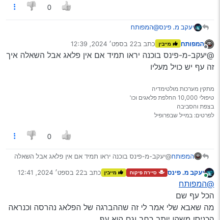
0
יעקב מ. פינס
@המפותח
רואים את הבוכנה אם זה כוונתך
המפותח
כתב ב
22 בספט׳ 2024, 12:39
מייבין
נערך לאחרונה על ידי
מנותק
@יעקב-מ-פינס בוכנה יראו תמיד אם אין פלאג אבל השאלה איך
זה עף יש כויל מעליו
מתקין מערכות מולטימדיה
טיפולי 10,000 החלפת פלאגים וכו'
בצפת והסביבה
לפרטים: במייל שבפרופיל
0
המפותח
@יעקב-מ-פינס בוכנה יראו תמיד אם אין פלאג אבל השאלה
איך זה עף יש כויל מעליו
יעקב מ. פינס
כתב ב
22 בספט׳ 2024, 12:41
סיירת פיקוח
מייבין
נערך לאחרונה על ידי
מחובר
@המפותח
הכל עף שם
מה שאבא שלי אמר לי זה שההברגה של הפלאג נהרסה וכנראה
הכניסו משהו יותר רחב וגם הוא עף