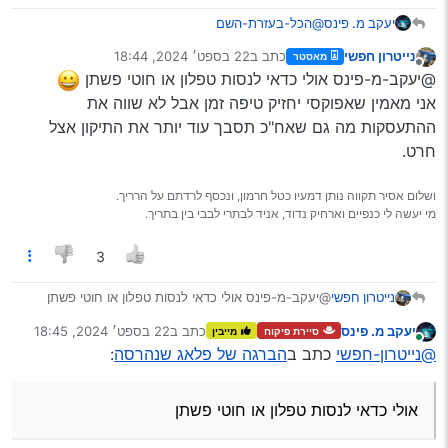
יעקב מ. פינס
@הכל-בעזרת-השם
כלומר?
נייטרון חפשי
כתב ב
22 בספט׳ 2024, 18:44
מאסטר
מבחינת לחץ או מבחינת חום?
נערך לאחרונה על ידי
מנותק
@יעקב-מ-פינס אולי כדאי לנסות טפלון או חוטי פשתן
אם אני אשים דבק אפוקסי טוב לכמה זמן זה יחזיק
לדעתכם?
אני מאמין שאפוקסי יחזיק טיפה זמן אבל לא שווה את
והשאלה הכי חשובה אם ייכנס קצת דבק לתוך הבוכנה,
ההתעסקות מה גם שאח"כ תסבך עוד יותר את התיקון אצל
מה אז?
חרט.
ושלום אסיר תקווה נותן דמעיו כטל חרמון, ונכסף לרדתם על הרריך.
מי יעשה לי כנפיים וארחיק נדוד, אניד לבתרי לבבי בין בתריך.
3
נייטרון חפשי
@יעקב-מ-פינס אולי כדאי לנסות טפלון או חוטי פשתן
יעקב מ. פינס
כתב ב
22 בספט׳ 2024, 18:45
סיירת פיקוח
מייבין
אני מאמין שאפוקסי יחזיק טיפה זמן אבל לא שווה את
נערך לאחרונה על ידי
מחובר
@נייטרון-חפשי
כתב ב
הברגה של פלאג שנהרסה
:
ההתעסקות מה גם שאח"כ תסבך עוד יותר את התיקון
אצל חרט.
אולי כדאי לנסות טפלון או חוטי פשתן