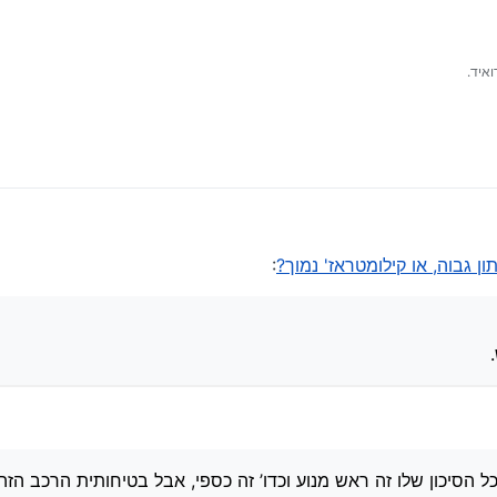
איד.
י"ש.
 גבוה, או קילומטראז' נמוך?
:
ל הסיכון שלו זה ראש מנוע וכדו’ זה כספי, אבל בטיחותית הרכב הזה 