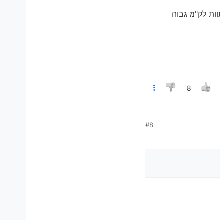
וות לק"מ גבוה
8
#8
בטיחות?