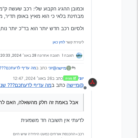
וכמובן ההגיג הקבוע שלי: רכב שעשה ק"מ 
מבחינת בלאי כי הוא מאיץ באופן תדיר, מ
ולסיום רכב חדש יותר הוא בד"כ יותר נוח, ח
ליצירת קשר
לחץ כאן
תגובה 1
תגובה אחרונה
28 באוג׳ 2024, 20:33
@יוני
כתב ב
מה עדיף לדעתכם??? שנ
מיישה
יוני
כתב ב
26 באוג׳ 2024, 12:47
מגיה
נערך לאחרונה על ידי
@מיישה
כתב ב
מה עדיף לדעתכם??? שנתון
לכן אמרתי
מנותק
אהה, קודם לא הבנתי את כוונתך,
אבל באמת זה חלק מהשאלה, האם לרכב
לדעתי אין תשובה חד משמעית
רכב=ההכנסת אורחים כמעט היחידה שיש היום