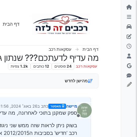
ילוג לתוכן
דף הבית
דף הבית
עסקאות רכב
מה עדיף לדעתכם??? שנתון גב
עסקאות רכב
24
פוסטים
12
כותבים
1.2k
צפיות
מהישן לחדש
מיישה
כתב ב
26 באוג׳ 2024, 11:56
מאסטר
נערך לאחרונה על ידי
ספק שמקנן בתוכי לאחרונה, מה עדי
מנותק
רכב ‘חדיש’ בסביבות ה2012/2015 אבל עם כמה מאות אלפי ק"מ.