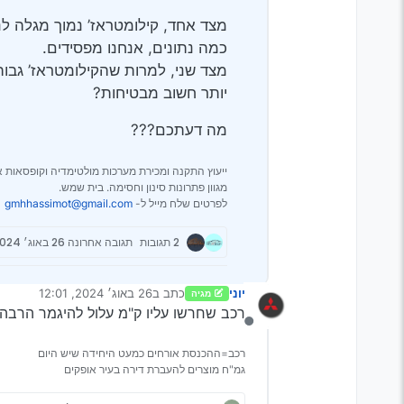
מצד אחד, קילומטראז’ נמוך מגלה לנ
כמה נתונים, אנחנו מפסידים.
מצד שני, למרות שהקילומטראז’ גבוה,
יותר חשוב מבטיחות?
מה דעתכם???
ייעוץ התקנה ומכירת מערכות מולטימדיה וקופסאות א
מגוון פתרונות סינון וחסימה. בית שמש.
לפרטים שלח מייל ל-
gmhhassimot@gmail.com
2 תגובות
תגובה אחרונה
26 באוג׳ 2024, 12:41
יוני
כתב ב
26 באוג׳ 2024, 12:01
מגיה
נערך לאחרונה על ידי
רכב שחרשו עליו ק"מ עלול להיגמר הרבה יותר 
מנותק
רכב=ההכנסת אורחים כמעט היחידה שיש היום
גמ"ח מוצרים להעברת דירה בעיר אופקים