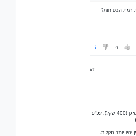
 יותר חשוב מבטיחות?
ת רמת הבטיחות?
0
#7
ת יפה, או רכב ‘חדיש’ בסביבות
 נתונים, אנחנו מפסידים.
 יותר חשוב מבטיחות?
ראשית, החזקתי טויוטה 2017 עם ק"מ גבוה מאד (עד 329000) ובמשך שנתיים/80 אק"מ הייתה רק תקלה במזגן (400 שקל). עכ"פ
היו יותר תקלות.