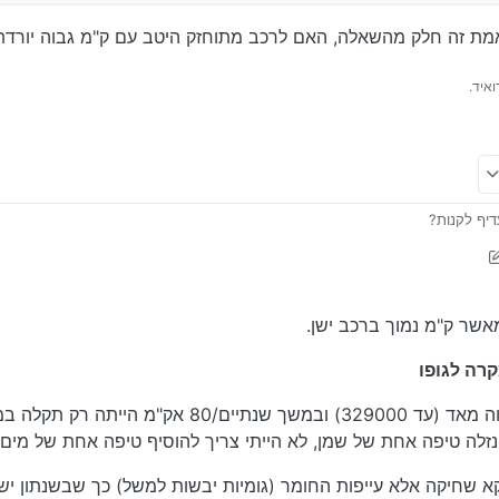
ה, כל הסיכון שלו זה ראש מנוע וכדו’ זה כספי, אבל בטיחותית הרכב הזה עדיף, ומה
אמת זה חלק מהשאלה, האם לרכב מתוחזק היטב עם ק"מ גבוה יורד
איד.
 הרבה יותר מהר
(בטיחותי)
דיף לקנות?
בשוק ניתן לראות שזה ממש שני ניגודים, שבשוק של ה20K קיימים שניהם, או רכב ישן עם קילומטראז’ יחסי
נו שהמנוע חדש ברמה הפיזית, אבל מצד שני מבחינת בטיחות, חיסכון דלק ועוד כמה
אשר ק"מ נמוך ברכב ישן.
ה, כל הסיכון שלו זה ראש מנוע וכדו’ זה כספי, אבל בטיחותית הרכב הזה עדיף, ומה
קרה לגופו
זלה טיפה אחת של שמן, לא הייתי צריך להוסיף טיפה אחת של מים!
 שחיקה אלא עייפות החומר (גומיות יבשות למשל) כך שבשנתון ישן י