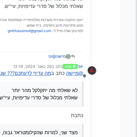
שאלתי מכלול של סדרי עדיפויות, עיי"ש.
ייעוץ התקנה ומכירת מערכות מולטימדיה וקופסאות אנדרו
מגוון פתרונות סינון וחסימה. בית שמש.
לפרטים שלח מייל ל-
gmhhassimot@gmail.com
מיישה
@יוני
לא שאלתי מה יתקלקל מהר יותר
יוני
כתב ב
26 באוג׳ 2024, 12:19
מגיה
שאלתי מכלול של סדרי עדיפויות, עי
נערך לאחרונה על ידי
@מיישה
כתב ב
מה עדיף לדעתכם??? שנתון
מנותק
לא שאלתי מה יתקלקל מהר יותר
שאלתי מכלול של סדרי עדיפויות, עיי"ש.
כתבת
מצד שני, למרות שהקילומטראז’ גבוה, כ