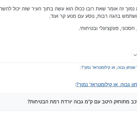
נמוך זה אומר שאת רובו ככולו הוא עשה בתוך העיר שזה יכול להשת
שתמש בהגה רבות, נוסע עם מנוע קר ועוד.
סכוני, פונקציונלי ובטיחותי.
תון גבוה, או קילומטראז' נמוך?
:
 גבוה, או קילומטראז' נמוך?
:
 אבל באמת זה חלק מהשאלה, האם לרכב מתוחזק היטב עם ק"מ גבוה יורדת רמת ה
 מתוחזק היטב עם ק"מ גבוה יורדת רמת הבטיחות?