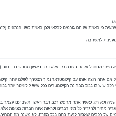
עית כי באמת שניהם גורמים לבלאי ולכן באמת לשני הנתונים [ק"מ
 מענינות למשחבה
פינס
9 במרץ 2024, 12:48
א הייתי מסתכל על זה בצורה כזו, אלא דבר ראשון מחפש רכב טוב (
אם אתה רוצה אותו עם קילומטראז’ נמוך תצטרך לשלם יותר, קילו
רכב שיש לו גבול מבחינת הקילומטרים ככל שיש קילומטר יותר גבוה
ד שניה ולא רק, כאשר אתה מחפש רכב דבר ראשון תשב עם עצמך בב
דיר מחיר ולהגדיר כל מיני דברים ולראות איזה חברות מגיעות אלא 
מים של רכבים שאסור לגעת בהם בכל מקרה, לא משנה מה המחיר.