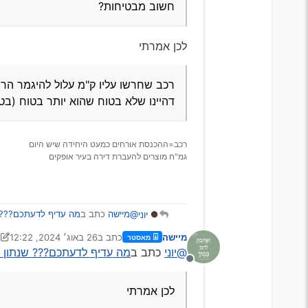
חשוב מבטיחות?
לכן אמרתי
רכב שחרשו עליו ק"מ עלול להיגמר הר
דהיינו שלא בטוח שהוא יותר בטוח (בטי
רכב=ההכנסת אורחים כמעט היחידה שיש היום
גמ"ח מוצרים להעברת דירה בעיר אופקים
@מיישה
כתב ב
מה עדיף לדעתכם??? שנ
יוני
מיישה
כתב ב
26 באוג׳ 2024, 12:22
מאסטר
נערך לאחרונה על ידי מיישה
@יוני
כתב ב
מה עדיף לדעתכם??? שנתון גב
לא שאלתי מה יתקלקל מהר יותר
מנותק
שאלתי מכלול של סדרי עדיפויות, עי
כתבת
לכן אמרתי