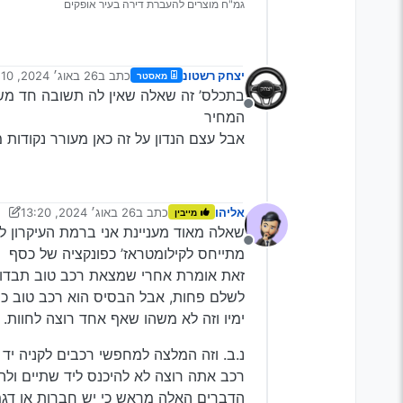
גמ"ח מוצרים להעברת דירה בעיר אופקים
יצחק רשטונ
כתב ב
26 באוג׳ 2024, 13:10
מאסטר
נערך לאחרונה על ידי
בתכלס’ זה שאלה שאין לה תשובה חד משמ
מנותק
המחיר
אבל עצם הנדון על זה כאן מעורר נקודות
אליהו
כתב ב
26 באוג׳ 2024, 13:20
מייבין
נערך לאחרונה על ידי יעקב מ. 
שאלה מאוד מעניינת אני ברמת העיקרון ל
מנותק
מתייחס לקילומטראז’ כפונקציה של כסף
זאת אומרת אחרי שמצאת רכב טוב תבדוק 
לשלם פחות, אבל הבסיס הוא רכב טוב כי 
ימיו וזה לא משהו שאף אחד רוצה לחוות.
נ.ב. וזה המלצה למחפשי רכבים לקניה י
רכב אתה רוצה לא להיכנס ליד שתיים ולהג
הדברים האלה מראש כי יש חברות או דג