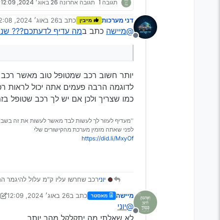
תגובה 1
תגובה אחרונה
26 באוג׳ 2024, 12:09
דני מערכות
כתב ב
26 באוג׳ 2024, 12:08
מייבין
נערך לאחרונה על ידי
@מיישה
כתב ב
מה עדיף לדעתכם??? שנתון
מנותק
יותר חשוב רכב שמטופל טוב מאשר רכב ע
לדוגמה הרבה פעמים אתה יכול לראות רכ
כמו שצריך ולכן אם יש לך רכב שטופל בזמ
''מעדיף לעזור לך לעשות לבד מאשר לעשות את זה בשבי
לפני שאתה מזמין מערכת מהקישורים שלי
https://did.li/MxyOf
יוני
רכב שחרשו עליו ק"מ עלול להיגמר הרבה י
מיישה
כתב ב
26 באוג׳ 2024, 12:09
מאסטר
נערך לאחרונה על ידי מיישה
@יוני
מנותק
לא שאלתי מה יתקלקל מהר יותר