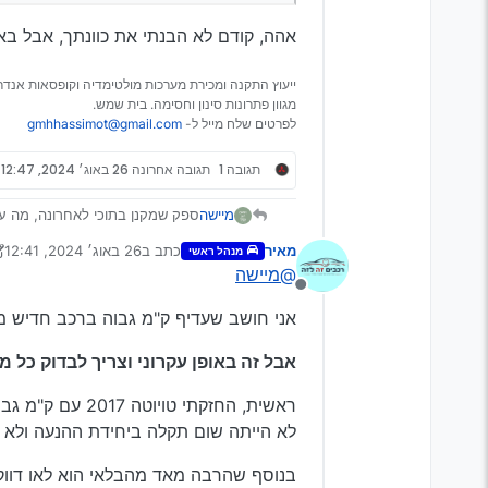
מצד שני, למרות שהקילומטראז’ גבו
אהה, קודם לא הבנתי את כוונתך, אבל ב
לכן אמרתי
ייעוץ התקנה ומכירת מערכות מולטימדיה וקופסאות אנדרו
מגוון פתרונות סינון וחסימה. בית שמש.
רכב שחרשו עליו ק"מ עלול להיגמר
לפרטים שלח מייל ל-
gmhhassimot@gmail.com
דהיינו שלא בטוח שהוא יותר בטוח 
תגובה 1
תגובה אחרונה
26 באוג׳ 2024, 12:47
ספק שמקנן בתוכי לאחרונה, מה ע
מיישה
מאיר
כתב ב
26 באוג׳ 2024, 12:41
מנהל ראשי
נערך לאחרונה על ידי מאיר
@מיישה
ה2012/2015 אבל עם כמה מאות אלפי ק"מ.
מנותק
מצד אחד, קילומטראז’ נמוך מגלה ל
אני חושב שעדיף ק"מ גבוה ברכב חדיש מ
מצד שני, למרות שהקילומטראז’ גבו
מה דעתכם???
אבל זה באופן עקרוני וצריך לבדוק כל מ
לא הייתה שום תקלה ביחידת ההנעה ולא נ
בנוסף שהרבה מאד מהבלאי הוא לאו דווקא