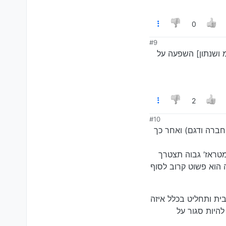
0
#9
 ושנתון] השפעה על
2
#10
חברה ודגם) ואחר כך
מטראז’ גבוה תצטרך
 הוא פשוט קרוב לסוף
ית ותחליט בכלל איזה
להיות סגור על