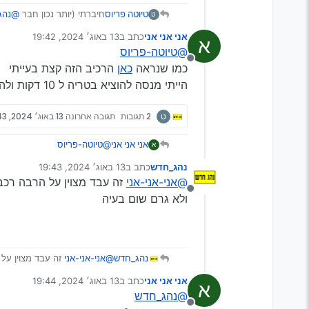
חיברתי (יותר נכון חבר
@נהג
טיוטה פריוס
ט
פתאום אני קולט שהמנוע דומם, מא
אני אני אני
כתב ב
13 באוג׳ 2024, 19:42
א
מדובר בסקודה סופרב 2011.
נערך לאחרונה על ידי
@טיוטה-פריוס
מנותק
מי שזה קרה לו, או יודע מה 
כמו שנראה
כאן
הרכיב הזה קצת בעייתי
תודה רבה!
הייתי מנסה להוציא בטריה ל 10 דקות ולהחזיר
ט
2 תגובות
תגובה אחרונה
13 באוג׳ 2024, 19:43
אני אני אני
@טיוטה-פריוס
א
כמו שנראה
כאן
הרכיב הזה קצת
נהג_חדש
כתב ב
13 באוג׳ 2024, 19:43
הייתי מנסה להוציא בטריה ל 10 דקות ולהחזיר
נערך לאחרונה על ידי
@אני-אני-אני
זה עבד מצוין על הרבה רכב
מנותק
ולא גרם שום בעיה
נהג_חדש
@אני-אני-אני
זה עבד מצוין על
ולא גרם שום בעיה
אני אני אני
כתב ב
13 באוג׳ 2024, 19:44
א
נערך לאחרונה על ידי
@נהג_חדש