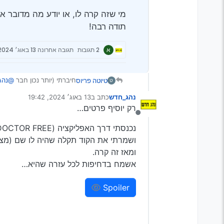
מי שזה קרה לו, או יודע מה מדובר א
תודה רבה!
א
2 תגובות
תגובה אחרונה
13 באוג׳ 2024, 19:42
חיברתי (יותר נכון חבר
@נהג
טיוטה פריוס
ט
פתאום אני קולט שהמנוע דומם, מא
נהג_חדש
כתב ב
13 באוג׳ 2024, 19:42
מדובר בסקודה סופרב 2011.
נערך לאחרונה על ידי
רק יוסיף פרטים…
מנותק
מי שזה קרה לו, או יודע מה 
נכנסתי דרך האפליקציה (OBD CAR DOCTOR FREE)
תודה רבה!
ושמרתי את הקוד תקלה שהיה לו שם (מצ
ומאז זה קרה.
אשמח בדחיפות לכל עזרה שהיא…
Spoiler