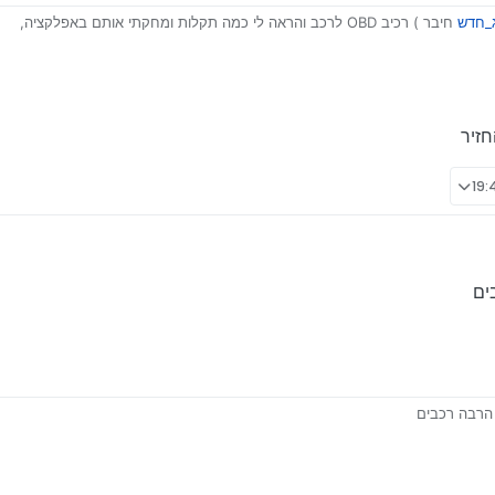
_חדש
חיבר ) רכיב OBD לרכב והראה לי כמה תקלות ומחקתי אותם באפלקציה,
ז כל פעם שאני מניע המנוע מתכבה אחרי 20 שניות בערך,
מדובר אשמח שיעזור, דחוף!
 בעייתי
ים
 הרבה רכבים