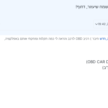
שמח שיעזור, דחוף!
_חדש
חיבר ) רכיב OBD לרכב והראה לי כמה תקלות ומחקתי אותם באפלקציה,
ז כל פעם שאני מניע המנוע מתכבה אחרי 20 שניות בערך,
מדובר אשמח שיעזור, דחוף!
"ב)