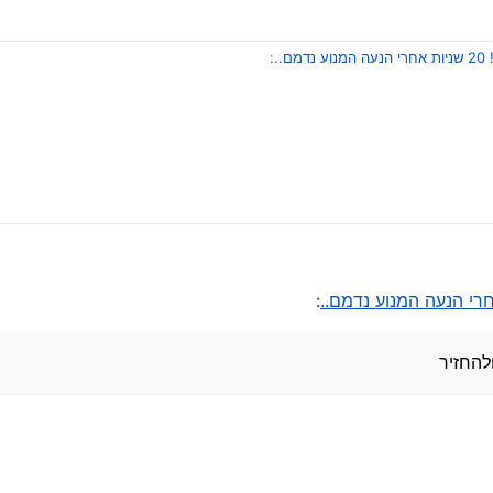
נדמם..
:
החזיר
נדמם..
:
 בעייתי
: