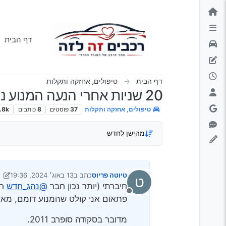
ילוג לתוכן
דף הבית
דף הבית
טיפולים, אחזקה ותקלות
20 שניות אחרי הנעה המנוע נדמם..
טיפולים, אחזקה ותקלות
37
פוסטים
8
כותבים
.8k
מהישן לחדש
טיוטה פריוס
כתב ב
13 באוג׳ 2024, 19:36
ט
נערך לאחרונה על ידי ראובן ש
חיברתי (יותר נכון חבר
@נהג_חדש
חיבר ) רכ
מנותק
פתאום אני קולט שהמנוע דומם, מאז כל פע
מדובר בסקודה סופרב 2011.