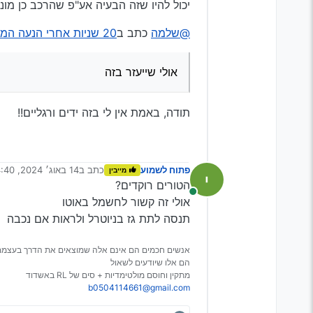
יכול להיו שזה הבעיה אע"פ שהרכב כן מונע רגיל ל
@שלמה
כתב ב
20 שניות אחרי הנעה המנוע נדמם..
אולי שייעזר בזה
תודה, באמת אין לי בזה ידים ורגליים!!
פתוח לשמוע
כתב ב
14 באוג׳ 2024, 4:40
מייבין
נערך לאחרונה על ידי
הטורים רוקדים?
מחובר
אולי זה קשור לחשמל באוטו
תנסה לתת גז בניוטרל ולראות אם נכבה
אנשים חכמים הם אינם אלה שמוצאים את הדרך בעצמם
הם אלו שיודעים לשאול
מתקין וחוסם מולטימדיות + סים של RL באשדוד
b0504114661@gmail.com