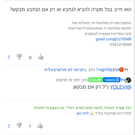
הוא חייב בכל מקרה להביא לנתבע או רק אם הנתבע מבקש?
התקנת ומכירת מולטימדיות, פאנלים ועוד
חסימת מולטימדיה אאוטנט/קיידרואיד/אחר
סים נטפרי/וויז אופציה לנטסטיק
3276568@gmail.com
0583276568
0
@גיל
כתב ב
תביעה לא פורפורציונלית
:
YOLEVI
Y
גיל
כתב
לפני 9 חודשים
מאסטר
מגיה
נערך לאחרונה על ידי
מנותק
הוא חייב להביא תמונות
@YOLEVI
נ"ל רק אם מבקש.
הוא חייב בכל מקרה להביא לנתבע או רק אם הנתבע
מבקש?
דבר שצריך להרגיל, להאיר פנים לאדם "רגיל", וזה בעצם כל התרגיל.
למדריכים שכתבתי בס"ד 🙏
לחץ כאן
1