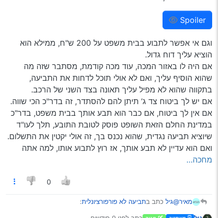
גם ככה הפירצה ענקית לתפירת חברת הביטוח, אז גדרו
את העניין הזה.
Spoiler
וגם אי אפשר לתבוע בבית משפט על 200 ש"ח, ממילא הוא
הוציא עליך דוח גדול.
אם היה לו באזור המכה, עוד מכה קודמת, מסתבר שזה מה
שהוא הוסיף עליך, ואם לא אולי תוכל לדחות את התביעה,
בתקווה שהוא לא מפיל עליך תאונה בצד השני של הרכב.
אם יש לך ביטוח צד ג’ תיתן להם להסתדר, זה בדר"כ הכי שווה.
אם אין לך ביטוח, אם כבר הוא תבע אותך בבית משפט, בדר"כ
במדינת החלם הזאת השופט פוסק לטובת התובע, תלך לעו"ד
שיוציא תביעה נגדית, שהוא נכנס בך, זה אולי יקטין את התשלום.
ואם הוא עדיין לא תבע אותך, אז רוץ לתבוע אותו, למה אתה
מחכה…
0
@גיל
כתב ב
תביעה לא פורפורציונלית
:
מאיר