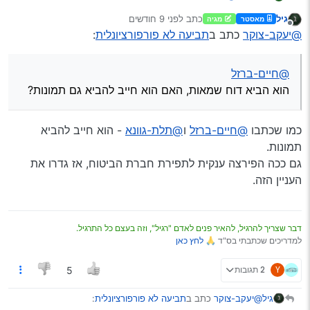
הוא הביא דוח שמאות, האם הוא חייב להביא גם תמונות?
גיל
כתב
לפני 9 חודשים
מאסטר
מגיה
נערך לאחרונה על ידי
מנותק
@יעקב-צוקר
כתב ב
תביעה לא פורפורציונלית
:
@חיים-ברזל
הוא הביא דוח שמאות, האם הוא חייב להביא גם תמונות?
כמו שכתבו
@חיים-ברזל
ו
@תלת-גוונא
- הוא חייב להביא
תמונות.
גם ככה הפירצה ענקית לתפירת חברת הביטוח, אז גדרו את
העניין הזה.
דבר שצריך להרגיל, להאיר פנים לאדם "רגיל", וזה בעצם כל התרגיל.
למדריכים שכתבתי בס"ד 🙏
לחץ כאן
Y
2 תגובות
5
@יעקב-צוקר
כתב ב
תביעה לא פורפורציונלית
:
גיל