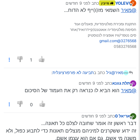
YOLEVI
כתב
לפני 9 חודשים
Y
מייבין
נערך לאחרונה על ידי
מנותק
@מאיר
@יעקב-צוקר
כתב ב
השמאי מז(ו)ייף לא הדוח…
תביעה לא פורפורציונלית
:
אז מדובר בדוח שמאי מזויף?
התקנת ומכירת מולטימדיות, פאנלים ועוד
@חיים-ברזל
חסימת מולטימדיה אאוטנט/קיידרואיד/אחר
הוא הביא דוח שמאות, האם הוא חייב להביא גם
סים נטפרי/וויז אופציה לנטסטיק
תמונות?
3276568@gmail.com
0583276568
כמו שכתבו
@חיים-ברזל
ו
@תלת-גוונא
- הוא חייב להביא
תמונות.
1
גם ככה הפירצה ענקית לתפירת חברת הביטוח, אז גדרו
את העניין הזה.
@גיל
כתב ב
תביעה לא פורפורציונלית
:
מאיר
תלת גוונא
כתב
לפני 9 חודשים
ת
נערך לאחרונה על ידי
מנותק
@מאיר
@יעקב-צוקר
כתב ב
תביעה לא פורפורציונלית
:
הוא הביא לו כנראה רק את העמוד של הסיכום
אז מדובר בדוח שמאי מזויף?
0
@חיים-ברזל
הוא הביא דוח שמאות, האם הוא חייב להביא גם
אריאל 0
כתב
לפני 9 חודשים
תמונות?
נערך לאחרונה על ידי
מנותק
דבר ראשון זה אומר שחובה לצלם כל תאונה…
זה ידוע ששקרנים למיניהם מנצלים תאונות כדי לתבוע כפול, ולא
כמו שכתבו
@חיים-ברזל
ו
@תלת-גוונא
- הוא חייב להביא
משנה מי אשם, גם אם הוא עצמו אשם.
תמונות.