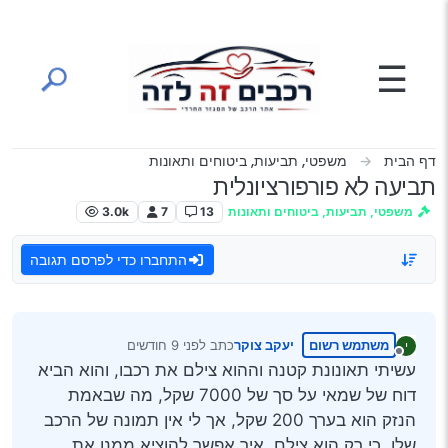
ילוג לתוכן
☰
דף הבית
משפטי, תביעות, ביטוחים ותאונות
תביעה לא פורפורציונלית
משפטי, תביעות, ביטוחים ותאונות
13
7
3.0k
התחברו כדי לפרסם תגובה
משתמש רשום
יעקב צוקר
כתב
לפני 9 חודשים
י
נערך לאחרונה על ידי
מנותק
עשיתי תאונונת קטנה וההוא צילם את רכבו, והוא הביא
דוח של שמאי על סך של 7000 שקל, מה שבאמת
הנזק הוא בערך 200 שקל, אך לי אין תמונה של הרכב
שלו, כי רק הוא צילם, איך אפשר להוציא ממנו את