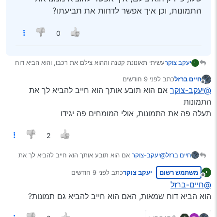
התמונות, וכן איך אפשר לדחות את תביעתו?
0
יעקב צוקר
עשיתי תאונונת קטנה וההוא צילם את רכבו, והוא הביא דוח
י
של שמאי על סך של 7000 שקל, מה שבאמת הנזק הוא
חיים ברזל
כתב
לפני 9 חודשים
בערך 200 שקל, אך לי אין תמונה של הרכב שלו, כי רק הוא
נערך לאחרונה על ידי
מנותק
@יעקב-צוקר
אם הוא תובע אותך הוא חייב להביא לך את
צילם, איך אפשר להוציא ממנו את התמונות, וכן איך אפשר
לדחות את תביעתו?
התמונות
תעלה פה את התמונות, אולי המומחים פה יגידו
2
חיים ברזל
@יעקב-צוקר
אם הוא תובע אותך הוא חייב להביא לך את
התמונות
משתמש רשום
יעקב צוקר
כתב
לפני 9 חודשים
י
תעלה פה את התמונות, אולי המומחים פה יגידו
נערך לאחרונה על ידי
מנותק
@חיים-ברזל
הוא הביא דוח שמאות, האם הוא חייב להביא גם תמונות?