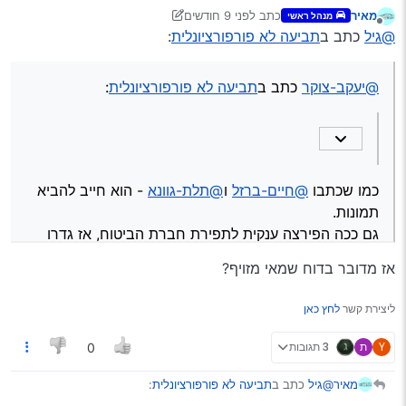
מאיר
כתב
לפני 9 חודשים
מנהל ראשי
נערך לאחרונה על ידי מאיר
מנותק
@חיים-ברזל
@גיל
כתב ב
תביעה לא פורפורציונלית
:
הוא הביא דוח שמאות, האם הוא חייב להביא גם תמונות?
כמו שכתבו
@חיים-ברזל
ו
@תלת-גוונא
- הוא חייב להביא תמונות.
גם ככה הפירצה ענקית לתפירת חברת הביטוח, אז גדרו את העניין
@יעקב-צוקר
כתב ב
תביעה לא פורפורציונלית
:
הזה.
כמו שכתבו
@חיים-ברזל
ו
@תלת-גוונא
- הוא חייב להביא
תמונות.
גם ככה הפירצה ענקית לתפירת חברת הביטוח, אז גדרו
את העניין הזה.
אז מדובר בדוח שמאי מזויף?
ליצירת קשר
לחץ כאן
Y
ת
3 תגובות
0
@גיל
כתב ב
תביעה לא פורפורציונלית
:
מאיר