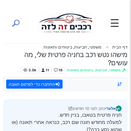
ילוג לתוכן
☰
דף הבית
משפטי, תביעות, ביטוחים ותאונות
מישהו נטש רכב בחניה פרטית שלי, מה
עושים?
משפטי, תביעות, ביטוחים ותאונות
16
11
3.0k
התחברו כדי לפרסם תגובה
אלעדי
כתב
לפני 10 חודשים
א
נערך לאחרונה על ידי אלעדי
מנותק
חניה פרטית בטאבו, בניין חדש.
למעלה מחודש חונה שם רכב, כנראה אחרי תאונה (או
שהוא נסע ככה?).