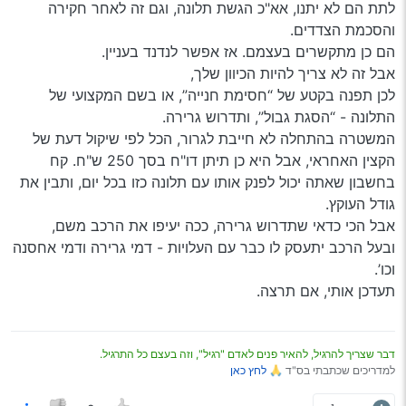
לתת הם לא יתנו, אא"כ הגשת תלונה, וגם זה לאחר חקירה
והסכמת הצדדים.
הם כן מתקשרים בעצמם. אז אפשר לנדנד בעניין.
אבל זה לא צריך להיות הכיוון שלך,
לכן תפנה בקטע של “חסימת חנייה”, או בשם המקצועי של
התלונה - “הסגת גבול”, ותדרוש גרירה.
המשטרה בהתחלה לא חייבת לגרור, הכל לפי שיקול דעת של
הקצין האחראי, אבל היא כן תיתן דו"ח בסך 250 ש"ח. קח
בחשבון שאתה יכול לפנק אותו עם תלונה כזו בכל יום, ותבין את
גודל העוקץ.
אבל הכי כדאי שתדרוש גרירה, ככה יעיפו את הרכב משם,
ובעל הרכב יתעסק לו כבר עם העלויות - דמי גרירה ודמי אחסנה
וכו’.
תעדכן אותי, אם תרצה.
דבר שצריך להרגיל, להאיר פנים לאדם "רגיל", וזה בעצם כל התרגיל.
למדריכים שכתבתי בס"ד 🙏
לחץ כאן