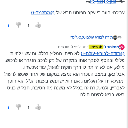
ועיין
כאן
וכאן
…
עריכה: חוזר בי עקב הפוסט הבא של
@מתלמד-0
1
@אלעדי
תודה לבורא עולם 0
מתלמד 0
כתב
לפני 9 חודשים
מ
מייבין
נערך לאחרונה על ידי
מנותק
@תודה-לבורא-עולם-0
וגם טכנית לא ניתן לעשות את זה…
לא הייתי ממליץ בכלל. זה עשוי להיות
פלילי ובנוסף לסבך אותו במקרה של נזק לרכב הנגרר או לרכוש.
מילא, אם לא הייתה לו דרך חוקית לפעול, עוד איכשהו.
נו… קושרים רצועה מרכב לרכב בעוגן גרירה,
וכמה בחורי ישיבה שיקיימו מצות ‘נענועים’.
אבל כאן, במצב הנוכחי הוא נמצא במקום של אחד שעשו לו עוול
ויכוונו לשם קניין בחפץ ע"י קניין הגבהה / משיכה /
עד שהרכב יגלה את המדרכה הקרובה…
וממילא ידו על העליונה. אם הוא ישתמש בעצות הנ"ל הוא הופך
מעשה בעל הבית…
ועיין
כאן
וכאן
…
לעבריין, ולמשטרה זה בכלל לא משנה מה הסיבה, חבל שיכניס
עריכה: חוזר בי עקב הפוסט הבא של
@מתלמד-0
ראש בריא למיטה חולה.
1