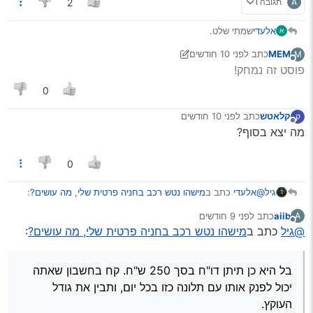
A
תגובה 1
2
אלעדי
שמתי שלט.
א
יש לי שם, ת"ז וכתובת. אין לי טלפון (המשטרה לא נותנים).
MEM
כתב
לפני 10 חודשים
M
אנסה לפנות למשטרה, נעדכן.
נערך לאחרונה על ידי יוני
מנותק
פוסט זה נמחק!
0
קלאטש
כתב
לפני 10 חודשים
ק
נערך לאחרונה על ידי
מנותק
מה יצא בסוף?
0
@אלעדי
כתב ב
מישהו נטש רכב בחניה פרטית שלי, מה עושים?
:
גיל
aiib
כתב
לפני 9 חודשים
A
נערך לאחרונה על ידי
מנותק
@גיל
כתב ב
שמתי שלט.
מישהו נטש רכב בחניה פרטית שלי, מה עושים?
:
יש לי שם, ת"ז וכתובת. אין לי טלפון (המשטרה לא נותנים).
לתת הם לא יתנו, אא"כ הגשת תלונה, וגם זה לאחר חקירה
אנסה לפנות למשטרה, נעדכן.
והסכמת הצדדים.
בל היא כן תיתן דו"ח בסך 250 ש"ח. קח בחשבון שאתה
הם כן מתקשרים בעצמם. אז אפשר לנדנד בעניין.
יכול לפנק אותו עם תלונה כזו בכל יום, ותבין את גודל
אבל זה לא צריך להיות הכיוון שלך,
העוקץ.
לכן תפנה בקטע של “חסימת חנייה”, או בשם המקצועי של התלונה