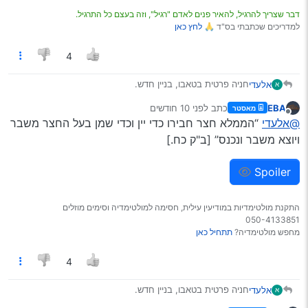
דרך אגב: מה הנוהל של המשטרה במקרה כזה? (כשהשוכר
דבר שצריך להרגיל, להאיר פנים לאדם "רגיל", וזה בעצם כל התרגיל.
התקשר למשטרה הם אמרו שבעל הרכב לא עונה להם בטלפון)
למדריכים שכתבתי בס"ד 🙏
לחץ כאן
4
חניה פרטית בטאבו, בניין חדש.
אלעדי
א
למעלה מחודש חונה שם רכב, כנראה אחרי תאונה (או שהוא
EBA
כתב
לפני 10 חודשים
מאסטר
נסע ככה?).
הצלחתי לברר את פרטי בעל הרכב (דרך רשם המשכונות >
נערך לאחרונה על ידי
מנותק
@אלעדי
“הממלא חצר חבירו כדי יין וכדי שמן בעל החצר משבר
משכונות לא פעילים, עלות 12 ש"ח. כמובן שצריך לוודא שזה
המשכון של הבעלים הנוכחי > ניסיתי לשלם את האגרה לפי
ויוצא משבר ונכנס” [ב"ק כח.]
מספר תעודת הזהות שלו).
מה הלאה?
Spoiler
דרך אגב: מה הנוהל של המשטרה במקרה כזה? (כשהשוכר
התקשר למשטרה הם אמרו שבעל הרכב לא עונה להם בטלפון)
התקנת מולטימדיות במודיעין עילית, חסימה למולטימדיה וסימים מוזלים
050-4133851
מחפש מולטימדיה?
תתחיל כאן
4
חניה פרטית בטאבו, בניין חדש.
אלעדי
א
למעלה מחודש חונה שם רכב, כנראה אחרי תאונה (או שהוא