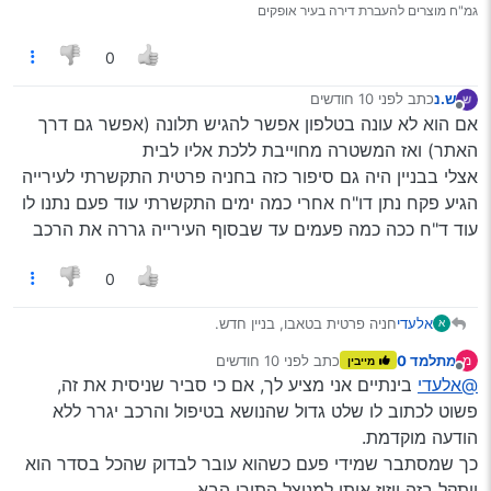
גמ"ח מוצרים להעברת דירה בעיר אופקים
0
ש.נ
כתב
לפני 10 חודשים
נערך לאחרונה על ידי
מנותק
אם הוא לא עונה בטלפון אפשר להגיש תלונה (אפשר גם דרך
האתר) ואז המשטרה מחוייבת ללכת אליו לבית
אצלי בבניין היה גם סיפור כזה בחניה פרטית התקשרתי לעירייה
הגיע פקח נתן דו"ח אחרי כמה ימים התקשרתי עוד פעם נתנו לו
עוד ד"ח ככה כמה פעמים עד שבסוף העירייה גררה את הרכב
0
חניה פרטית בטאבו, בניין חדש.
אלעדי
א
למעלה מחודש חונה שם רכב, כנראה אחרי תאונה (או שהוא
מתלמד 0
כתב
לפני 10 חודשים
מ
מייבין
נסע ככה?).
הצלחתי לברר את פרטי בעל הרכב (דרך רשם המשכונות >
נערך לאחרונה על ידי
מנותק
@אלעדי
בינתיים אני מציע לך, אם כי סביר שניסית את זה,
משכונות לא פעילים, עלות 12 ש"ח. כמובן שצריך לוודא שזה
המשכון של הבעלים הנוכחי > ניסיתי לשלם את האגרה לפי
פשוט לכתוב לו שלט גדול שהנושא בטיפול והרכב יגרר ללא
מספר תעודת הזהות שלו).
הודעה מוקדמת.
מה הלאה?
כך שמסתבר שמידי פעם כשהוא עובר לבדוק שהכל בסדר הוא
דרך אגב: מה הנוהל של המשטרה במקרה כזה? (כשהשוכר
ייתקל בזה ויזיז אותו למנוצל התורן הבא.
התקשר למשטרה הם אמרו שבעל הרכב לא עונה להם בטלפון)