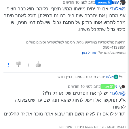
EBA
כתב
לפני 10 חודשים
מאסטר
נסע ככה?).
הצלחתי לברר את פרטי בעל הרכב (דרך רשם המשכונות >
נערך לאחרונה על ידי
מנותק
@אלעדי
אם זה יהיה מישהו ממש חצוף [כלומר, הוא כבר חצוף,
משכונות לא פעילים, עלות 12 ש"ח. כמובן שצריך לוודא שזה
המשכון של הבעלים הנוכחי > ניסיתי לשלם את האגרה לפי
אני מתכוון אם יתברר שזה היה בכוונה תחילה] תוכל לאחר היתר
מספר תעודת הזהות שלו).
מרב לתבוע אותו בת"ק על הסגת גבול ושישלם דמי חניה, יש
מה הלאה?
סיכוי גדול שתקבל משהו.
דרך אגב: מה הנוהל של המשטרה במקרה כזה? (כשהשוכר
התקשר למשטרה הם אמרו שבעל הרכב לא עונה להם בטלפון)
התקנת מולטימדיות במודיעין עילית, חסימה למולטימדיה וסימים מוזלים
050-4133851
מחפש מולטימדיה?
תתחיל כאן
1
חניה פרטית בטאבו, בניין חדש.
אלעדי
א
למעלה מחודש חונה שם רכב, כנראה אחרי תאונה (או שהוא
יוני
כתב
לפני 10 חודשים
מגיה
נסע ככה?).
הצלחתי לברר את פרטי בעל הרכב (דרך רשם המשכונות >
נערך לאחרונה על ידי
מנותק
@אלעדי
יש לך את הפרטים שלו או רק ת"ז?
משכונות לא פעילים, עלות 12 ש"ח. כמובן שצריך לוודא שזה
המשכון של הבעלים הנוכחי > ניסיתי לשלם את האגרה לפי
א"כ תתקשר אליו יעול להיות שהוא חנה שם עד שימצא מה
מספר תעודת הזהות שלו).
לעשות
מה הלאה?
תודיע לו אם זה לא זז משם תוך שבוע אתה מוכר את זה לחלפים
דרך אגב: מה הנוהל של המשטרה במקרה כזה? (כשהשוכר
התקשר למשטרה הם אמרו שבעל הרכב לא עונה להם בטלפון)
רכב=ההכנסת אורחים כמעט היחידה שיש היום