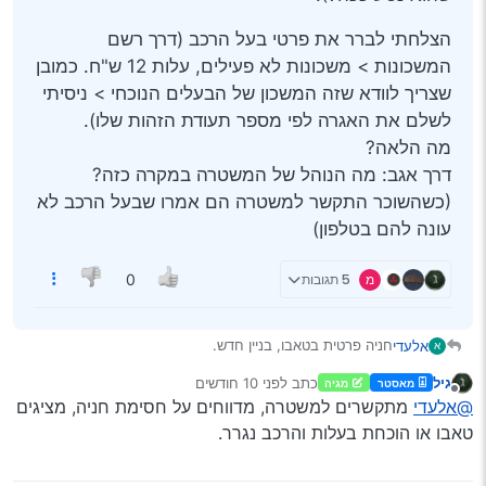
הצלחתי לברר את פרטי בעל הרכב (דרך רשם
המשכונות > משכונות לא פעילים, עלות 12 ש"ח. כמובן
שצריך לוודא שזה המשכון של הבעלים הנוכחי > ניסיתי
לשלם את האגרה לפי מספר תעודת הזהות שלו).
מה הלאה?
דרך אגב: מה הנוהל של המשטרה במקרה כזה?
(כשהשוכר התקשר למשטרה הם אמרו שבעל הרכב לא
עונה להם בטלפון)
מ
5 תגובות
0
חניה פרטית בטאבו, בניין חדש.
אלעדי
א
למעלה מחודש חונה שם רכב, כנראה אחרי תאונה (או שהוא
גיל
כתב
לפני 10 חודשים
מאסטר
מגיה
נסע ככה?).
הצלחתי לברר את פרטי בעל הרכב (דרך רשם המשכונות >
נערך לאחרונה על ידי
מנותק
@אלעדי
מתקשרים למשטרה, מדווחים על חסימת חניה, מציגים
משכונות לא פעילים, עלות 12 ש"ח. כמובן שצריך לוודא שזה
המשכון של הבעלים הנוכחי > ניסיתי לשלם את האגרה לפי
טאבו או הוכחת בעלות והרכב נגרר.
מספר תעודת הזהות שלו).
מה הלאה?