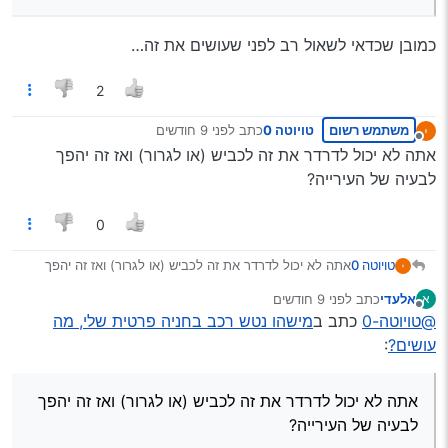
- “הסגת גבול”, ותדרוש גרירה.
המשטרה בהתחלה לא חייבת לגרור, הכל לפי שיקול דעת של
כמובן שכדאי לשאול רב לפני שעושים את זה…
הקצין האחראי, אבל היא כן תיתן דו"ח בסך 250 ש"ח. קח בחשבון
שאתה יכול לפנק אותו עם תלונה כזו בכל יום, ותבין את גודל
העוקץ.
2
אבל הכי כדאי שתדרוש גרירה, ככה יעיפו את הרכב משם,
ובעל הרכב יתעסק לו כבר עם העלויות - דמי גרירה ודמי אחסנה
משתמש רשום
טויוטה 0
כתב
לפני 9 חודשים
נערך לאחרונה על ידי
וכו’.
מנותק
אתה לא יכול לדרדר את זה לכביש (או לגרור) ואז זה יהפך
תעדכן אותי, אם תרצה.
לבעיה של העירייה?
0
טויוטה 0
אתה לא יכול לדרדר את זה לכביש (או לגרור) ואז זה יהפך
לבעיה של העירייה?
אלעדי
כתב
לפני 9 חודשים
א
נערך לאחרונה על ידי
מנותק
@טויוטה-0
כתב ב
מישהו נטש רכב בחניה פרטית שלי, מה
עושים?
:
אתה לא יכול לדרדר את זה לכביש (או לגרור) ואז זה יהפך
לבעיה של העירייה?