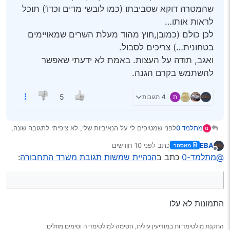
שהמטרה דוקא שסביבתו (כמו לובשי מדים וכדו’) תוכל
לראות אותו…
לכן כולם (כמובן,חוץ מהוד מעלת השרים שמאויימים
בטחונית…) צריכים לסבול.
ואגב, תודה על העצות. באמת לא ידעתי שאפשר
להשתמש בקרם הגנה.
ת
4 תגובות
5
מתלמד 0
לפני שמטיפים לי על הנאיביות שלי, לא ציפיתי לתגובה שונה,
מ
ובכלל לתגובה.
EBA
כתב
לפני 10 חודשים
מאסטר
פשוט רציתי לבדוק עד כמה הם חושבים שהאזרח הקטן
נערך לאחרונה על ידי
מנותק
@מתלמד-0
כתב ב
הכהיית שמשות תגובת משרד התחבורה
:
מ*****, כמובן במידה ויגיבו.
אז הנה הפניה שנשלחה להוד מעלת השרה, ותגובתה.
התמונות לא עלו
התקנת מולטימדיות במודיעין עילית, חסימה למולטימדיה וסימים מוזלים