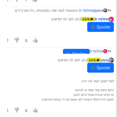
טוסון
@מתלמד-0
התכוונתי לומר שזה בסמכותה, כל המרב"דים
למיניהם הם רק שליחים של השר
מתלמד 0
כתב
לפני 10 חודשים
מ
מייבין
נערך לאחרונה על ידי
מנותק
Spoiler
0
מתלמד 0
מ
Spoiler
טוסון
כתב
לפני 10 חודשים
מייבין
נערך לאחרונה על ידי
מנותק
Spoiler
למד לשונך לומר איני יודע
נחמו נחמו עמי יאמר א-להיכם
אז תראי ונהרת ופחד ורחב לבבך
הקטן יהיה לאלף והצעיר לגוי עצום אני ה' בעתה אחישנה
זה באמת חשוב שהנהג יוכל לראות את סביבתו, אבל זה
אפשרי לחלוטין גם בהכהיה קלה, לכן מרגיש לי שהמטרה
0
דוקא שסביבתו (כמו לובשי מדים וכדו’) תוכל לראות אותו…