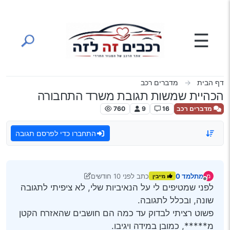
ילוג לתוכן
☰
דף הבית
מדברים רכב
הכהיית שמשות תגובת משרד התחבורה
מדברים רכב
16
9
760
התחברו כדי לפרסם תגובה
מתלמד 0
כתב
לפני 10 חודשים
מ
מייבין
נערך לאחרונה על ידי מתלמד 0
3 במאי 2026, 11:58
מנותק
לפני שמטיפים לי על הנאיביות שלי, לא ציפיתי לתגובה
שונה, ובכלל לתגובה.
פשוט רציתי לבדוק עד כמה הם חושבים שהאזרח הקטן
מ*****, כמובן במידה ויגיבו.