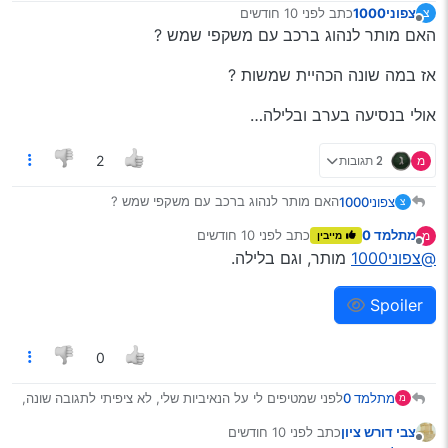
לכן כולם (כמובן,חוץ מהוד מעלת השרים שמאויימים
צפוני1000
כתב
לפני 10 חודשים
צ
נערך לאחרונה על ידי
בטחונית…) צריכים לסבול.
מנותק
האם מותר לנהוג ברכב עם משקפי שמש ?
ואגב, תודה על העצות. באמת לא ידעתי שאפשר להשתמש
בקרם הגנה.
אז במה שונה הכהיית שמשות ?
אולי בנסיעה בערב ובלילה…
מ
2 תגובות
2
האם מותר לנהוג ברכב עם משקפי שמש ?
צפוני1000
צ
מתלמד 0
כתב
לפני 10 חודשים
מ
מייבין
אז במה שונה הכהיית שמשות ?
נערך לאחרונה על ידי
מנותק
@צפוני1000
מותר, וגם בלילה.
אולי בנסיעה בערב ובלילה…
Spoiler
0
מתלמד 0
לפני שמטיפים לי על הנאיביות שלי, לא ציפיתי לתגובה שונה,
מ
ובכלל לתגובה.
צבי דורש ציון
כתב
לפני 10 חודשים
פשוט רציתי לבדוק עד כמה הם חושבים שהאזרח הקטן
נערך לאחרונה על ידי
מנותק