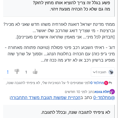
פשע בגלל זה צריך להוציא אותו מחוץ לחוק?
מה גם שלא כל הכהיה מונעת זיהוי.
ממתי מדינת ישראל דואגת לאזרחיה משהו חדש שאני לא מכיר?
וברצינות - מי שצריך דואג שהרכב שלו יאושר…
[תבדוק לכל מיני… אני מאמין שתראה אישורים מעניינים].
דוג’ - ראיתי השבוע רכב פינוי פסולת (טויוטה פתוחה מאחורה -
מיני ג’יפ כזה) עם הכהיה בחלונות הנהג… וסמוך על שרוך שזה
מופיע ברשיון רכב או לא יודע מה ככה זה…
תגובה 1
1
מתלמד 0
לפני שמטיפים לי על הנאיביות שלי, לא ציפיתי לתגובה שונה,
מ
ובכלל לתגובה.
תלת גוונא
כתב
לפני 10 חודשים
ת
פשוט רציתי לבדוק עד כמה הם חושבים שהאזרח הקטן
נערך לאחרונה על ידי
מנותק
@מתלמד-0
כתב ב
הכהיית שמשות תגובת משרד התחבורה
:
מ*****, כמובן במידה ויגיבו.
אז הנה הפניה שנשלחה להוד מעלת השרה, ותגובתה.
לא ציפיתי לתגובה שונה, ובכלל לתגובה.