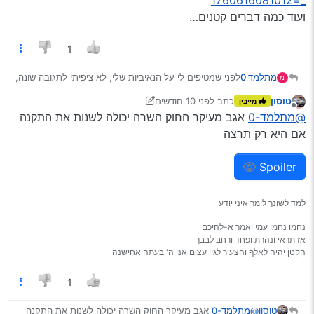
_=1760616081012
ועוד כמה דברים קטנים…
1
מתלמד 0
לפני שמטיפים לי על הנאיביות שלי, לא ציפיתי לתגובה שונה,
מ
ובכלל לתגובה.
טוסון
כתב
לפני 10 חודשים
מייבין
פשוט רציתי לבדוק עד כמה הם חושבים שהאזרח הקטן
נערך לאחרונה על ידי טוסון
מנותק
@מתלמד-0
אגב מעיקר החוק השרה יכולה לשנות את התקנה
מ*****, כמובן במידה ויגיבו.
אז הנה הפניה שנשלחה להוד מעלת השרה, ותגובתה.
אם היא רק תרצה
Spoiler
למד לשונך לומר איני יודע
נחמו נחמו עמי יאמר א-להיכם
אז תראי ונהרת ופחד ורחב לבבך
הקטן יהיה לאלף והצעיר לגוי עצום אני ה' בעתה אחישנה
1
@מתלמד-0
אגב מעיקר החוק השרה יכולה לשנות את התקנה
טוסון