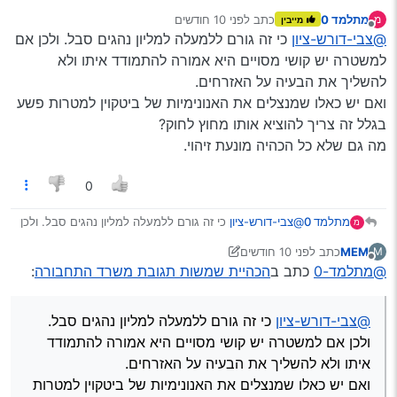
א. סתם באופן כללי לא נהניתי מרגב בהקשר של תגובות
מתלמד 0
כתב
לפני 10 חודשים
מ
מייבין
לפניות של הציבור
נערך לאחרונה על ידי
מנותק
@צבי-דורש-ציון
כי זה גורם ללמעלה למליון נהגים סבל. ולכן אם
ב. למה שהמשטרה תראה מה קורה ברכב זה לא מספיק
חשוב?
למשטרה יש קושי מסויים היא אמורה להתמודד איתו ולא
להשליך את הבעיה על האזרחים.
ואם יש כאלו שמנצלים את האנונימיות של ביטקוין למטרות פשע
בגלל זה צריך להוציא אותו מחוץ לחוק?
מה גם שלא כל הכהיה מונעת זיהוי.
0
זה באמת חשוב שהנהג יוכל לראות את סביבתו, אבל זה
מתלמד 0
@צבי-דורש-ציון
כי זה גורם ללמעלה למליון נהגים סבל. ולכן
אפשרי לחלוטין גם בהכהיה קלה, לכן מרגיש לי שהמטרה
מ
אם למשטרה יש קושי מסויים היא אמורה להתמודד איתו ולא
דוקא שסביבתו (כמו לובשי מדים וכדו’) תוכל לראות אותו…
MEM
כתב
לפני 10 חודשים
M
להשליך את הבעיה על האזרחים.
לכן כולם (כמובן,חוץ מהוד מעלת השרים שמאויימים
נערך לאחרונה על ידי יוני
מנותק
@מתלמד-0
כתב ב
הכהיית שמשות תגובת משרד התחבורה
:
ואם יש כאלו שמנצלים את האנונימיות של ביטקוין למטרות
בטחונית…) צריכים לסבול.
פשע בגלל זה צריך להוציא אותו מחוץ לחוק?
ואגב, תודה על העצות. באמת לא ידעתי שאפשר להשתמש
מה גם שלא כל הכהיה מונעת זיהוי.
בקרם הגנה.
@צבי-דורש-ציון
כי זה גורם ללמעלה למליון נהגים סבל.
ולכן אם למשטרה יש קושי מסויים היא אמורה להתמודד
איתו ולא להשליך את הבעיה על האזרחים.
ואם יש כאלו שמנצלים את האנונימיות של ביטקוין למטרות