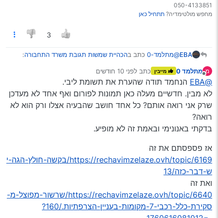
050-4133851
מחפש מולטימדיה?
תתחיל כאן
3
@מתלמד-0
כתב ב
הכהיית שמשות תגובת משרד התחבורה
:
EBA
מתלמד 0
כתב
לפני 10 חודשים
מ
מייבין
נערך לאחרונה על ידי
מנותק
@EBA
הנחמד תודה שהערת את תשומת ליבי.
לא מבין. חדשיים מעלה כאן תמונות לפורום ואף אחד לא מעדכן
התמונות לא עלו
שרק אני רואה אותם? כל אחד חושב שהבעיה אצלו ורק הוא לא
רואה?
בדקתי באנונימי ובאמת זה לא מופיע.
אז פספסתם את זה
https://rechavimzelaze.ovh/topic/6169/בקשה-חולץ-הגה-י
ש-דבר-כזה/13
ואת זה
https://rechavimzelaze.ovh/topic/6640/שרשור-מפוצל-מ-
סקירת-כלל-רכבי-7-מקומות-בעניין-הצרפתיות./160?