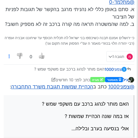
@מתלמד-0
מ*****, כמובן במידה ויגיבו.
אז הנה הפניה שנשלחה להוד מעלת השרה, ותגובתה.
א. סתם באופן כללי לא נהניתי מרגב בהקשר של תגובות לפניות
של הציבור
ב. למה שהמשטרה תראה מה קורה ברכב זה לא מספיק חשוב?
כי ירושלים אמנם תבנה כשיכספו בני ישראל לה תכלית הכוסף עד שיחוננו אבניה ועפרה
(רבי יהודה הלוי בכוזרי מאמר ה עפ"י הפסוק אתה תקום וגו')
מ
תגובה 1
0
האם מותר לנהוג ברכב עם משקפי שמש ?
צפוני1000
צ
גיל
כתב
לפני 10 חודשים
מאסטר
מגיה
אז במה שונה הכהיית שמשות ?
נערך לאחרונה על ידי גיל
3 במאי 2026, 12:09
מנותק
@צפוני1000
כתב ב
הכהיית שמשות תגובת משרד התחבורה
:
אולי בנסיעה בערב ובלילה…
האם מותר לנהוג ברכב עם משקפי שמש ?
אז במה שונה הכהיית שמשות ?
אולי בנסיעה בערב ובלילה…