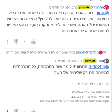
אם היא רק תרצה
מתלמד 0
כתב
לפני 10 חודשים
מ
מייבין
נערך לאחרונה על ידי
Spoiler
מנותק
@טוסון
ברור שאם היא רק רוצה היא יכולה לשנות. אם זה לא
בטיחותי, איך יש מדינות שזה חוקי לחלוטין? למי זה מפריע חוץ
זה באמת חשוב שהנהג יוכל לראות את סביבתו, אבל זה
מהשוטרים? האמת שהכי סובלים מהתקנה הזו, זה נהגי המוניות.
אפשרי לחלוטין גם בהכהיה קלה, לכן מרגיש לי שהמטרה
לפחות שתבוא לקראתם בזה…
דוקא שסביבתו (כמו לובשי מדים וכדו’) תוכל לראות אותו…
לכן כולם (כמובן,חוץ מהוד מעלת השרים שמאויימים
בטחונית…) צריכים לסבול.
1
ואגב, תודה על העצות. באמת לא ידעתי שאפשר להשתמש
בקרם הגנה.
מתלמד 0
@טוסון
ברור שאם היא רק רוצה היא יכולה לשנות. אם זה לא
מ
בטיחותי, איך יש מדינות שזה חוקי לחלוטין? למי זה מפריע
טוסון
כתב
לפני 10 חודשים
מייבין
חוץ מהשוטרים? האמת שהכי סובלים מהתקנה הזו, זה נהגי
נערך לאחרונה על ידי
מנותק
@מתלמד-0
התכוונתי לומר שזה בסמכותה, כל המרב"דים
המוניות.
לפחות שתבוא לקראתם בזה…
למיניהם הם רק שליחים של השר
למד לשונך לומר איני יודע
נחמו נחמו עמי יאמר א-להיכם
אז תראי ונהרת ופחד ורחב לבבך
הקטן יהיה לאלף והצעיר לגוי עצום אני ה' בעתה אחישנה
1