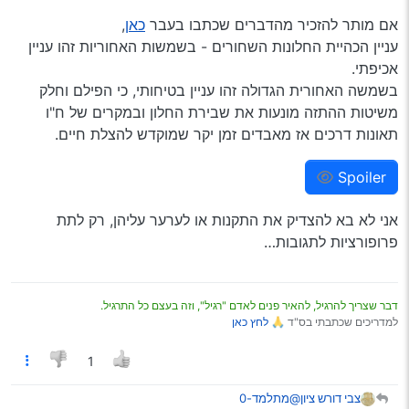
אם מותר להזכיר מהדברים שכתבו בעבר
כאן
,
עניין הכהיית החלונות השחורים - בשמשות האחוריות זהו עניין
אכיפתי.
בשמשה האחורית הגדולה זהו עניין בטיחותי, כי הפילם וחלק
משיטות ההתזה מונעות את שבירת החלון ובמקרים של ח"ו
תאונות דרכים אז מאבדים זמן יקר שמוקדש להצלת חיים.
Spoiler
אני לא בא להצדיק את התקנות או לערער עליהן, רק לתת
פרופורציות לתגובות…
דבר שצריך להרגיל, להאיר פנים לאדם "רגיל", וזה בעצם כל התרגיל.
למדריכים שכתבתי בס"ד 🙏
לחץ כאן
1
צבי דורש ציון
@מתלמד-0