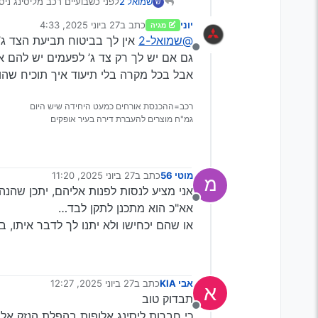
שמואל 2
לפני כשבועיים רכב מליסינג נ
ש
אחרי פניה למשטרה קיבלנו את ש
יוני
כתב ב
27 ביוני 2025, 4:33
מגיה
ניסיתי לחפש תיעוד ללא הצלחה
נערך לאחרונה על ידי
@שמואל-2
אין לך בביטוח תביעת הצד ג’
חיפשתי באתרים של חברות הביט
מנותק
אם יש למישהו ניסיון או עצה בענ
גם אם יש לך רק צד ג’ לפעמים יש להם 
אבל בכל מקרה בלי תיעוד איך תוכיח שה
רכב=ההכנסת אורחים כמעט היחידה שיש היום
גמ"ח מוצרים להעברת דירה בעיר אופקים
מוטי 56
כתב ב
27 ביוני 2025, 11:20
נערך לאחרונה על ידי
אני מציע לנסות לפנות אליהם, יתכן שהנ
מנותק
אא"כ הוא מתכנן לתקן לבד…
או שהם יכחישו ולא יתנו לך לדבר איתו, 
אבי KIA
כתב ב
27 ביוני 2025, 12:27
א
נערך לאחרונה על ידי
תבדוק טוב
מנותק
כי חברות ליסינג אלופות בהפלת הנזק אל