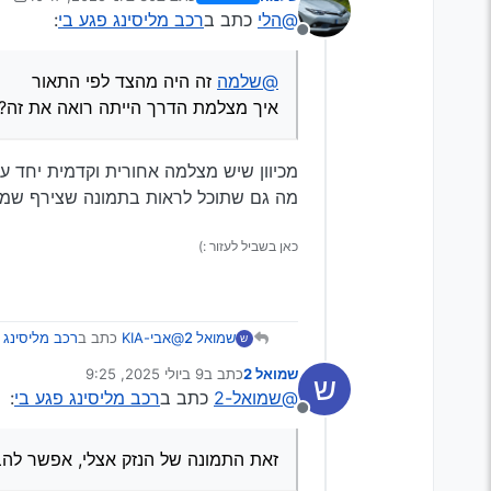
נערך לאחרונה על ידי שלמה
7 בינו׳ 25
@הלי
כתב ב
רכב מליסינג פגע בי
:
מנותק
@שלמה
זה היה מהצד לפי התאור
איך מצלמת הדרך הייתה רואה את זה?
מכיוון שיש מצלמה אחורית וקדמית יחד 
מה גם שתוכל לראות בתמונה שצירף שמואל2 שהפגיעה בצד אבל מק
כאן בשביל לעזור :)
@אבי-KIA
כתב ב
רכב מליסינג 
שמואל 2
ש
שמואל 2
כתב ב
9 ביולי 2025, 9:25
ש
נערך לאחרונה על ידי
@שמואל-2
כתב ב
רכב מליסינג פגע בי
:
תבדוק טוב
מנותק
כי חברות ליסינג אלופות בה
אכן מזה אני קצת חושש
אם יכולים לטעון שאתה נכנ
אני לא יודע במדויק על הנזק ש
זאת התמונה של הנזק אצלי, אפשר להב
וידרשו ממך תשלום
אני פניתי בצומת שמאלה, הרמזור
רק לשם ההמחשה אני במקום של
אם אין לך הוכחה ברורה היי