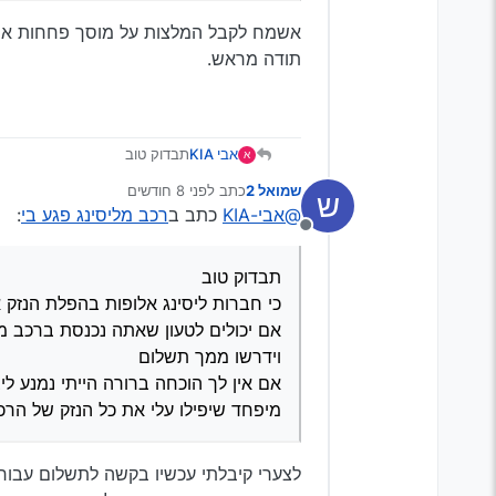
זאת התמונה של הנזק אצלי, אפ
מיפחד שיפילו עלי את כל ה
אשמח לקבל המלצות על מוסך פחחות אמין ו
תודה מראש.
אבי KIA
תבדוק טוב
א
כי חברות ליסינג אלופות בהפלת
שמואל 2
כתב
לפני 8 חודשים
ש
אם יכולים לטעון שאתה נכנסת 
נערך לאחרונה על ידי
@אבי-KIA
כתב ב
רכב מליסינג פגע בי
:
וידרשו ממך תשלום
מנותק
אם אין לך הוכחה ברורה הייתי נ
מיפחד שיפילו עלי את כל הנזק
תבדוק טוב
כי חברות ליסינג אלופות בהפלת הנזק 
אם יכולים לטעון שאתה נכנסת ברכב 
וידרשו ממך תשלום
אם אין לך הוכחה ברורה הייתי נמנע לי
מיפחד שיפילו עלי את כל הנזק של הר
לצערי קיבלתי עכשיו בקשה לתשלום עבור 