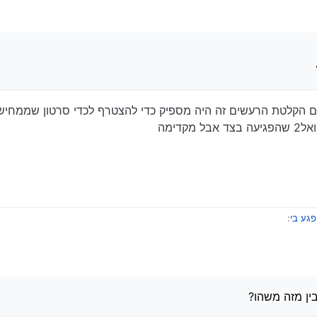
20, 22:19
עם הקלטת הרעשים זה היה מספיק כדי להצטרף לכדי סרטון שממחיש
דימה
פגע בי
:
פלת הנזק אל הצד השני
סת ברכב מאחורה
ל הרכב השני אבל זה ודאי לא מאחורה אלא בצד השמאלי
ין מזה משהו?
 התחלף ונהיה לו ירוק ואז הוא נדחף מצד ימין שלי בנסיעה ישר.
 הרכב השחור והוא במקום האופנוע
תי נמנע ליצור איתם קשר