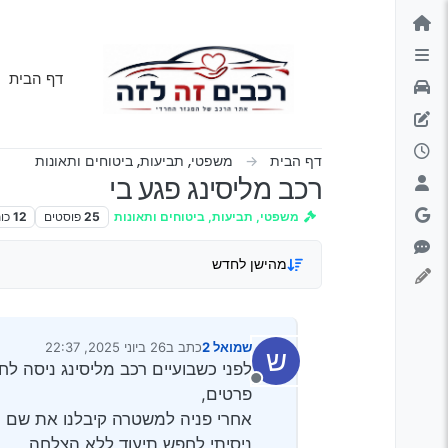
ילוג לתוכן
דף הבית
דף הבית
משפטי, תביעות, ביטוחים ותאונות
רכב מליסינג פגע בי
משפטי, תביעות, ביטוחים ותאונות
25
פוסטים
12
כו
מהישן לחדש
שמואל 2
כתב ב
26 ביוני 2025, 22:37
ש
נערך לאחרונה על ידי
לפני כשבועיים רכב מליסינג ניסה ל
מנותק
פרטים,
אחרי פניה למשטרה קיבלנו את שם חבר
ניסיתי לחפש תיעוד ללא הצלחה