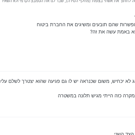
יסה לחתוך את אשתי בצומת (מחלף הסירה), שבר לנו את הטמבון הקדמי ולא השאיר 
ם חברת הליסינג (אופרייט ליס), לא דיברתי איתם עדיין,
וח השונות ולא מצאתי לרכב צד ג׳ בשום חברה,
יין להחכימני אודה לו מאד.
אפשרות שהם תובעים ומשיגים את החברת ביטוח
וא באמת עשה את זה?
הג לא יכחיש, משום שכנראה יש לו גם פגיעה שהוא יצטרך לשלם על
במקרה כזה הייתי מגיש תלונה במשטרה
 הצד השני