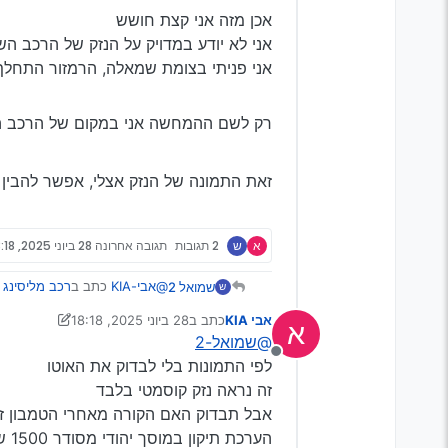
אכן מזה אני קצת חושש
אני לא יודע במדויק על הנזק של הרכב ה
אני פניתי בצומת שמאלה, הרמזור התחלף ונ
רק לשם ההמחשה אני במקום של הרכב הש
זאת התמונה של הנזק אצלי, אפשר להבין
א
ש
2 תגובות
תגובה אחרונה
28 ביוני 2025, 18:18
@אבי-KIA
כתב ב
רכב מליסינג 
שמואל 2
ש
אבי KIA
כתב ב
28 ביוני 2025, 18:18
א
נערך לאחרונה על ידי אבי KIA
@שמואל-2
תבדוק טוב
מנותק
כי חברות ליסינג אלופות בה
לפי התמונות בלי לבדוק את האוטו
אכן מזה אני קצת חושש
אם יכולים לטעון שאתה נכנ
זה נראה נזק קוסמטי בלבד
אני לא יודע במדויק על הנזק ש
וידרשו ממך תשלום
אבל תבדוק האם הקורה מאחרי הטמבון ז
אני פניתי בצומת שמאלה, הרמזור
רק לשם ההמחשה אני במקום של
אם אין לך הוכחה ברורה היי
זאת התמונה של הנזק אצלי, אפ
הערכת תיקון במוסך יהודי מסודר 1500 ש"ח לא כולל הפנס עם הוא נשבר
מיפחד שיפילו עלי את כל ה