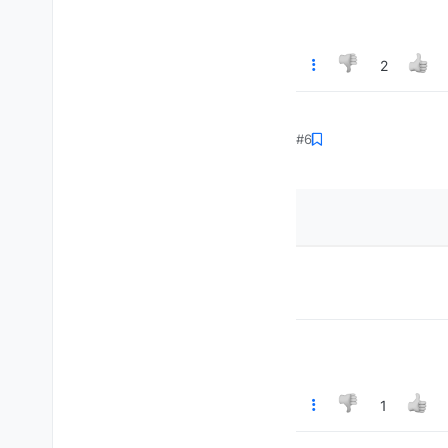
2
#6
1