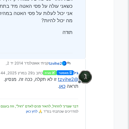
אני יכול לעלות על פסי האטה במהירות 40 קמ"ש ולא יהיה שום
מה יכול להיות?
תודה
קניתי אאוטלנדר 2014 יד 2,
tzvihe2
תמיד בתחילת נסיעה כשהמנוע ק
גיל
כתב ב
29 במרץ 2025, 22:44
מאסטר
מגיה
אבל אחרי נסיעה של כמה דק’ אי
תודה
נערך לאחרונה על ידי גי
@tzvihe2
זו לא תקלה, ככה זה. מנסיון.
מנותק
האטה במהירות 40 קמ"ש ולא יהיה שום רעש.
תראה
כאן
.
מה יכול להיות?
דבר שצריך להרגיל, להאיר פנים לאדם "רגיל", וזה בעצם 
למדריכים שכתבתי בס"ד 🙏
לחץ כאן