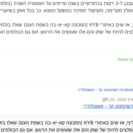
לכן בעיניי אפילו לא חצי פתרון, כי רעש מעצבן ל-3 דקות בכחודשיים בשנה עדיפים על האופציה 
מומלץ מקדימה, משיקולי תמיכה במשקל המנוע. כך בכל אופן בשיעורי
אם ממילא אתה צריך להחליף, אז שים באחורי KYB (המכונה קא-יא-בה בשפת העם) ש
צים להיות של שמן והם אלו שעושים את הרעש. אם גם הבולמים האח
כל התרגיל.
המורות כשהמנוע קר - אאוטלנדר
:
 על ידי Klonimoos
שהמנוע קר - אאוטלנדר
:
עים אחורי
 ומהמורות כשהמנוע קר - אאוטלנדר
:
אם ממילא אתה צריך להחליף, אז שים באחורי KYB (המכונה קא-יא-בה בשפת הע
מלצים להיות של שמן והם אלו שעושים את הרעש. אם גם הבולמים ה
מן או גז וכו’ זה לא חצי פיתרון?