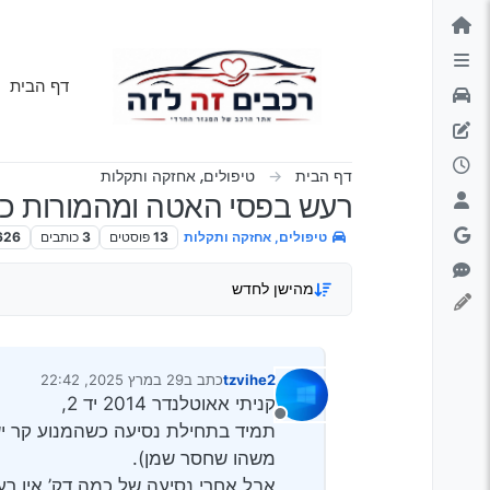
ילוג לתוכן
דף הבית
דף הבית
טיפולים, אחזקה ותקלות
רעש בפסי האטה ומהמורות כש
טיפולים, אחזקה ותקלות
13
פוסטים
3
כותבים
626
מהישן לחדש
tzvihe2
כתב ב
29 במרץ 2025, 22:42
נערך לאחרונה על ידי
קניתי אאוטלנדר 2014 יד 2,
מנותק
תמיד בתחילת נסיעה כשהמנוע קר יש
משהו שחסר שמן).
אבל אחרי נסיעה של כמה דק’ אין רע