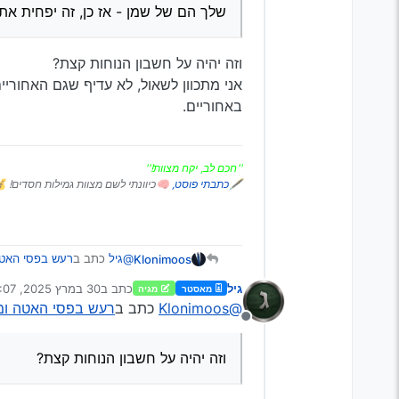
שלך הם של שמן - אז כן, זה יפחית את
הרגשתי בס"ד בשאלתכם עוד
אז
ועל כ
וזה יהיה על חשבון הנוחות קצת?
@גיל
כתב ב
רעשים/חריקה מבולם זעז
אני מתכוון לשאול, לא עדיף שגם האחוריי
באחוריים.
(בולמי שמן יותר מומלצים בחלק 
''חכם לב, יקח מצוות!''
🖋
כתבתי פוסט,
🧠כיוונתי לשם מצוות גמילות חסדים! 
כמו בולמי שמן, וזה לא מומלץ מקדימה
@tzvihe2
הבולמים הקדמיים מומלצים להיות של 
הרעש.
@גיל
כתב ב
רעש בפסי האטה
Klonimoos
גיל
כתב ב
30 במרץ 2025, 6:07
מאסטר
מגיה
נערך לאחרונה על ידי גי
@Klonimoos
כתב ב
רעש בפסי האטה ומ
@tzvihe2
מנותק
ביותר. אבל שוב, הבולמי
וזה יהיה על חשבון הנוחות ק
הם של שמן - אז כן, זה 
אני מתכוון לשאול, לא עדיף 
וזה יהיה על חשבון הנוחות קצת?