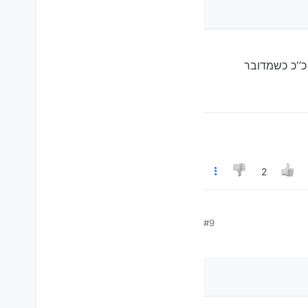
כ’'כ כשמדובר
י גז נחשבים בולמים קשים, ולא רכים
ז, אולי הטובים ביותר. אבל שוב,
2
ן - אז כן, זה יפחית את
#9
שאלו בולמי גז, אולי הטובים
וריים הנוכחיים שלך
כ כשמדובר באחוריים.