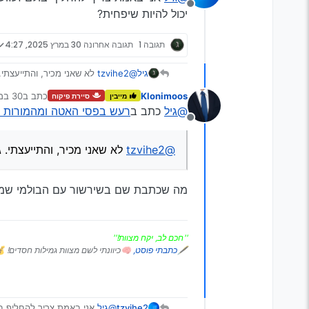
מנותק
יכול להיות שיפחית?
תגובה 1
תגובה אחרונה
30 במרץ 2025, 4:27
גיל
@tzvihe2
לא שאני מכיר, והתייעצתי
Klonimoos
כתב ב
30 במרץ 2025, 0:03
מייבין
סיירת פיקוח
נערך לאח
@גיל
כתב ב
רעש בפסי האטה ומהמורות כ
מנותק
@tzvihe2
לא שאני מכיר, והתייעצתי. 
מה שכתבת שם בשירשור עם הבולמי שמן או 
''חכם לב, יקח מצוות!''
🖋
כתבתי פוסט,
🧠כיוונתי לשם מצוות גמילות חסדים! 
tzvihe2
@גיל
אני באמת צריך להחליף בו