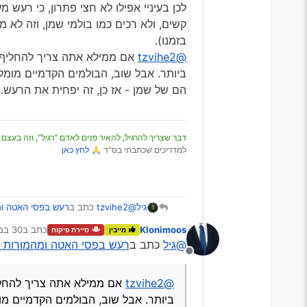
קשים, ולא רכים כמו בולמי שמן, וזה לא 
בזמנו).
@tzvihe2
ביותר. אבל שוב, הבולמים הקדמיים מומל
הם של שמן - אז כן, זה יפחית את הרעש.
דבר שצריך להרגיל, להאיר פנים לאדם "רגיל", וזה בעצם 
למדריכים שכתבתי בס"ד 🙏
לחץ כאן
@tzvihe2
כתב ב
רעש בפסי האטה ומ
גיל
Klonimoos
כתב ב
30 במרץ 2025, 5:20
מייבין
סיירת פיקוח
נערך לאחרונה
@גיל
כתב ב
רעש בפסי האטה ומהמורות כ
אני באמת צריך להחליף בולם זעזו
מנותק
יכול להיות שיפחית?
@Klonimoos
כתב ב
רעש בפסי האטה
@tzvihe2
ביותר. אבל שוב, הבולמים הקדמיים מו
מה שכתבת שם בשירשור עם הבולמי ש