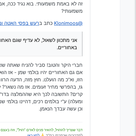
זה לא באמת משמעותי. בוא נגיד ככה, אם 
משמעותי?
@Klonimoos
כתב ב
רעש בפסי האטה ומ
אני מתכוון לשאול, לא עדיף שגם האחור
באחוריים.
חברי היקר והטוב! סביר להניח שאתה שו
אם גם האחוריים יהיו בולמי שמן - אז ה
הזו, וא"כ מה הועלנו. חוץ מזה, הדעה הרו
גז, בהפרשי מחיר זעומים. אז מה נשאר? 
קרים? התשובה לכך היא שההמלצה בדר"כ 
ומעלה) ע"י בולמים רכים, דהיינו בולמי שמ
וכן עשה עבדך הנאמן.
דבר שצריך להרגיל, להאיר פנים לאדם "רגיל", וזה בעצם 
למדריכים שכתבתי בס"ד 🙏
לחץ כאן