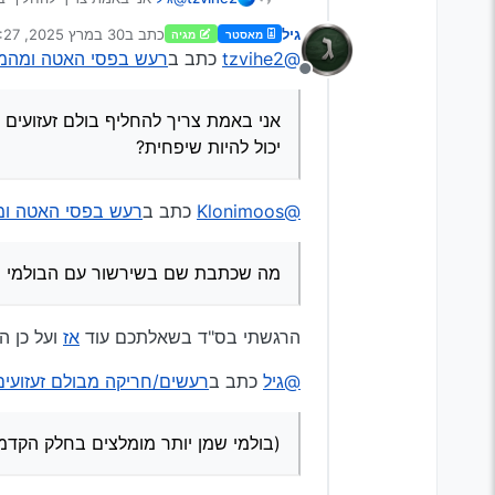
יכול להיות שיפחית?
גיל
כתב ב
30 במרץ 2025, 4:27
מאסטר
מגיה
נערך לאחרונה על ידי גי
@tzvihe2
כתב ב
רעש בפסי האטה ומהמו
מנותק
אני באמת צריך להחליף בולם זעזועים 
יכול להיות שיפחית?
@Klonimoos
כתב ב
רעש בפסי האטה ומ
מה שכתבת שם בשירשור עם הבולמי שמן 
הרגשתי בס"ד בשאלתכם עוד
אז
ועל כן ה
@גיל
כתב ב
רעשים/חריקה מבולם זעזועים
(בולמי שמן יותר מומלצים בחלק הקדמ