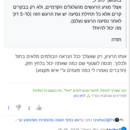
אצלי מגיע הרעשים מהגלגלים הקדמיים, ולא רק בבקרים
קרים אלא כל תחילת נסיעה יש את הרעש הזה (5-10 דק’
לאחר נסיעה הרעש נעלם).
מה יכול להיות?
תודה
אותו הרעיון, רק שאצלך ככל הנראה הבולמים מלאים בחול
ולכלוך. תנסה לשטוף שם כמה שאתה יכול בלחץ חזק.
(הדברים נאמרו לי כמה פעמים ע"י איש מקצוע)
דבר שצריך להרגיל, להאיר פנים לאדם "רגיל", וזה בעצם כל התרגיל.
למדריכים שכתבתי בס"ד 🙏
לחץ כאן
2
@tzvihe2
כתב ב
רעש בפסי האטה ומהמורות כשהמנוע קר -
גיל
אאוטלנדר
:
tzvihe2
כתב ב
16 באפר׳ 2025, 15:46