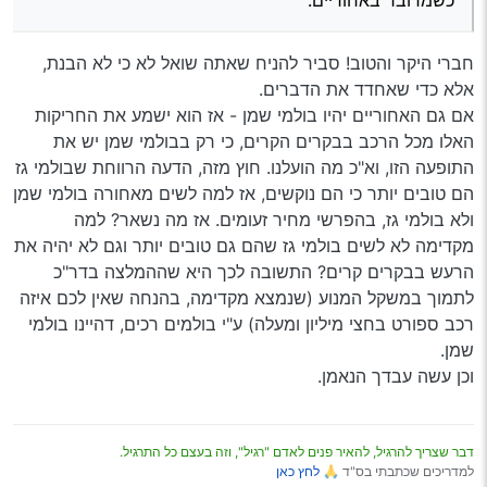
כשמדובר באחוריים.
חברי היקר והטוב! סביר להניח שאתה שואל לא כי לא הבנת,
אלא כדי שאחדד את הדברים.
אם גם האחוריים יהיו בולמי שמן - אז הוא ישמע את החריקות
האלו מכל הרכב בבקרים הקרים, כי רק בבולמי שמן יש את
התופעה הזו, וא"כ מה הועלנו. חוץ מזה, הדעה הרווחת שבולמי גז
הם טובים יותר כי הם נוקשים, אז למה לשים מאחורה בולמי שמן
ולא בולמי גז, בהפרשי מחיר זעומים. אז מה נשאר? למה
מקדימה לא לשים בולמי גז שהם גם טובים יותר וגם לא יהיה את
הרעש בבקרים קרים? התשובה לכך היא שההמלצה בדר"כ
לתמוך במשקל המנוע (שנמצא מקדימה, בהנחה שאין לכם איזה
רכב ספורט בחצי מיליון ומעלה) ע"י בולמים רכים, דהיינו בולמי
שמן.
וכן עשה עבדך הנאמן.
דבר שצריך להרגיל, להאיר פנים לאדם "רגיל", וזה בעצם כל התרגיל.
למדריכים שכתבתי בס"ד 🙏
לחץ כאן