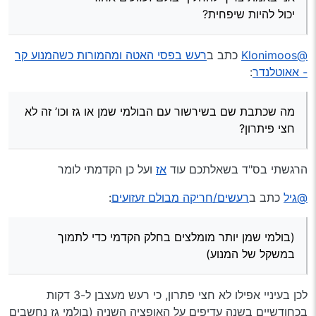
יכול להיות שיפחית?
@Klonimoos
כתב ב
רעש בפסי האטה ומהמורות כשהמנוע קר
- אאוטלנדר
:
מה שכתבת שם בשירשור עם הבולמי שמן או גז וכו’ זה לא
חצי פיתרון?
הרגשתי בס"ד בשאלתכם עוד
אז
ועל כן הקדמתי לומר
@גיל
כתב ב
רעשים/חריקה מבולם זעזועים
:
(בולמי שמן יותר מומלצים בחלק הקדמי כדי לתמוך
במשקל של המנוע)
לכן בעיניי אפילו לא חצי פתרון, כי רעש מעצבן ל-3 דקות
בכחודשיים בשנה עדיפים על האופציה השניה (בולמי גז נחשבים