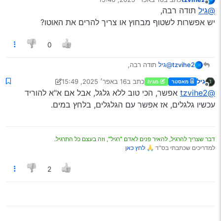
נערך לאחרונה על ידי
מנותק
בהמשך להנ"ל,
@גיל
תודה רבה,
אצלי מגיע הרעשים מהגלגלים הקדמיים, ולא רק בבקרים
יש אפשרות לשטוף מבחוץ או צריך להרים את האוטו?
אותו הרעיון, רק שאצלך ככל הנראה הבולמים מלאים בחול ולכלוך.
קרים אלא כל תחילת נסיעה יש את הרעש הזה (5-10 דק’
תנסה לשטוף שם כמה שאתה יכול בלחץ חזק.
לאחר נסיעה הרעש נעלם).
0
(הדברים נאמרו לי כמה פעמים ע"י איש מקצוע)
מה יכול להיות?
תודה
tzvihe2
@גיל
תודה רבה,
יש אפשרות לשטוף מבחוץ או צריך להרים את האוטו?
גיל
כתב ב
16 באפר׳ 2025, 15:49
מאסטר
מגיה
נערך לאחרונה על ידי גיל
מנותק
@tzvihe2
אפשר, הכי טוב ללא גלגל, אבל אם א"א להוריד
עכשיו גלגלים, אז אפשר עם הגלגלים, בלחץ במים.
דבר שצריך להרגיל, להאיר פנים לאדם "רגיל", וזה בעצם כל התרגיל.
למדריכים שכתבתי בס"ד 🙏
לחץ כאן
2