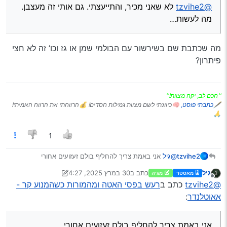
@tzvihe2
לא שאני מכיר, והתייעצתי. גם אותי זה מעצבן.
מה לעשות…
מה שכתבת שם בשירשור עם הבולמי שמן או גז וכו’ זה לא חצי
פיתרון?
''חכם לב, יקח מצוות!''
🖋
כתבתי פוסט,
🧠כיוונתי לשם מצוות גמילות חסדים! 💰הרווחתי את הרווח האמיתי!
🙏
1
tzvihe2
@גיל
אני באמת צריך להחליף בולם זעזועים אחורי
יכול להיות שיפחית?
גיל
כתב ב
30 במרץ 2025, 4:27
מאסטר
מגיה
נערך לאחרונה על ידי גיל
מנותק
@tzvihe2
כתב ב
רעש בפסי האטה ומהמורות כשהמנוע קר -
אאוטלנדר
:
אני באמת צריך להחליף בולם זעזועים אחורי