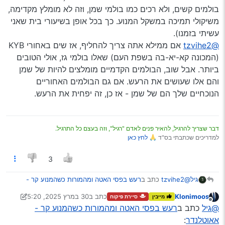
בולמים קשים, ולא רכים כמו בולמי שמן, וזה לא מומלץ מקדימה,
משיקולי תמיכה במשקל המנוע. כך בכל אופן בשיעורי בית שאני
עשיתי בזמנו).
@tzvihe2
אם ממילא אתה צריך להחליף, אז שים באחורי KYB
(המכונה קא-יא-בה בשפת העם) שאלו בולמי גז, אולי הטובים
ביותר. אבל שוב, הבולמים הקדמיים מומלצים להיות של שמן
והם אלו שעושים את הרעש. אם גם הבולמים האחוריים
הנוכחיים שלך הם של שמן - אז כן, זה יפחית את הרעש.
דבר שצריך להרגיל, להאיר פנים לאדם "רגיל", וזה בעצם כל התרגיל.
למדריכים שכתבתי בס"ד 🙏
לחץ כאן
3
@tzvihe2
כתב ב
רעש בפסי האטה ומהמורות כשהמנוע קר -
גיל
אאוטלנדר
:
Klonimoos
כתב ב
30 במרץ 2025, 5:20
מייבין
סיירת פיקוח
נערך לאחרונה על ידי Klonimoos
מנותק
אני באמת צריך להחליף בולם זעזועים אחורי
@גיל
כתב ב
רעש בפסי האטה ומהמורות כשהמנוע קר -
יכול להיות שיפחית?
אאוטלנדר
:
@Klonimoos
כתב ב
רעש בפסי האטה ומהמורות כשהמנוע קר -