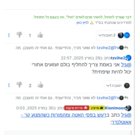
דבר שצריך להרגיל, להאיר פנים לאדם "רגיל", וזה בעצם כל התרגיל.
למדריכים שכתבתי בס"ד 🙏
לחץ כאן
2 תגובות
1
גיל
@tzvihe2
לא שאני מכיר, והתייעצתי. גם אותי זה מעצבן. מה
לעשות…
tzvihe2
כתב ב
29 במרץ 2025, 22:57
נערך לאחרונה על ידי
מנותק
@גיל
אני באמת צריך להחליף בולם זעזועים אחורי
יכול להיות שיפחית?
תגובה 1
2
גיל
@tzvihe2
לא שאני מכיר, והתייעצתי. גם אותי זה מעצבן. מה
לעשות…
Klonimoos
כתב ב
30 במרץ 2025, 0:03
מייבין
סיירת פיקוח
נערך לאחרונה על ידי
מנותק
@גיל
כתב ב
רעש בפסי האטה ומהמורות כשהמנוע קר -
אאוטלנדר
: