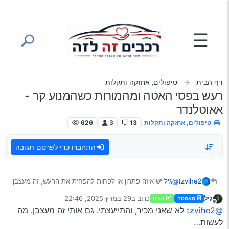
ילוג לתוכן
☰
דף הבית
טיפולים, אחזקה ותקלות
רעש בפסי האטה ומהמורות כשהמנוע קר -
אאוטלנדר
טיפולים, אחזקה ותקלות
13
3
626
התחברו כדי לפרסם תגובה
tzvihe2
@גיל
יש איזה פתרון או לפחות להפחית את הרעש, זה מעצבן
ממש…
גיל
כתב ב
29 במרץ 2025, 22:46
מאסטר
מגיה
נערך לאחרונה על ידי
מנותק
@tzvihe2
לא שאני מכיר, והתייעצתי. גם אותי זה מעצבן. מה
לעשות…