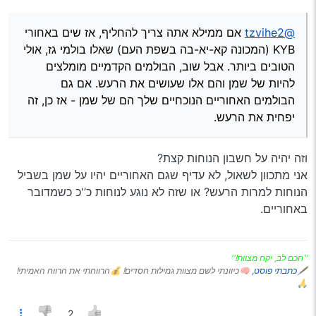
אאוטלנדר
:
@tzvihe2
אם ממילא אתה צריך להחליף, אז שים באחורי
מה שכתבת שם בשירשור עם הבולמי שמן או גז וכו’ זה לא
KYB (המכונה קא-יא-בה בשפת העם) שאלו בולמי גז, אולי
חצי פיתרון?
הרגשתי בס"ד בשאלתכם עוד
אז
ועל כן הקדמתי לומר
הטובים ביותר. אבל שוב, הבולמים הקדמיים מומלצים
להיות של שמן והם אלו שעושים את הרעש. אם גם
@גיל
כתב ב
רעשים/חריקה מבולם זעזועים
:
הבולמים האחוריים הנוכחיים שלך הם של שמן - אז כן, זה
יפחית את הרעש.
(בולמי שמן יותר מומלצים בחלק הקדמי כדי לתמוך במשקל
של המנוע)
לכן בעיניי אפילו לא חצי פתרון, כי רעש מעצבן ל-3 דקות
וזה יהיה על חשבון הנוחות קצת?
בכחודשיים בשנה עדיפים על האופציה השניה (בולמי גז נחשבים
אני מתכוון לשאול, לא עדיף שגם האחוריים יהיו על שמן בשביל
בולמים קשים, ולא רכים כמו בולמי שמן, וזה לא מומלץ מקדימה,
הנוחות למרות הרעש? או שזה לא נוגע לנוחות כ’'כ כשמדובר
משיקולי תמיכה במשקל המנוע. כך בכל אופן בשיעורי בית שאני
עשיתי בזמנו).
באחוריים.
@tzvihe2
אם ממילא אתה צריך להחליף, אז שים באחורי KYB
(המכונה קא-יא-בה בשפת העם) שאלו בולמי גז, אולי הטובים
ביותר. אבל שוב, הבולמים הקדמיים מומלצים להיות של שמן והם
''חכם לב, יקח מצוות!''
אלו שעושים את הרעש. אם גם הבולמים האחוריים הנוכחיים שלך
🖋
כתבתי פוסט,
🧠כיוונתי לשם מצוות גמילות חסדים! 💰הרווחתי את הרווח האמיתי!
הם של שמן - אז כן, זה יפחית את הרעש.
🙏
2