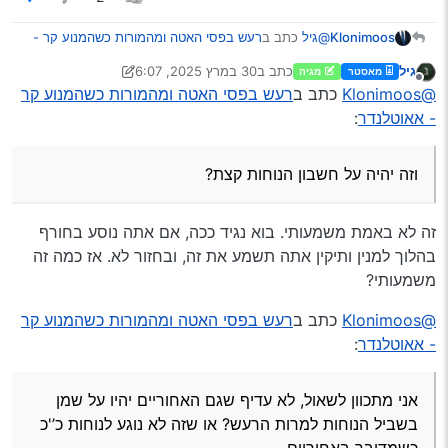
@גיל
כתב ב
רעש בפסי האטה ומהמורות כשהמנוע קר -
Klonimoos
אאוטלנדר
:
גיל
כתב ב
30 במרץ 2025, 6:07
מאסטר
מגיה
נערך לאחרונה על ידי גיל
מנותק
@tzvihe2
אם ממילא אתה צריך להחליף, אז שים
@Klonimoos
כתב ב
רעש בפסי האטה ומהמורות כשהמנוע קר
באחורי KYB (המכונה קא-יא-בה בשפת העם)
- אאוטלנדר
:
וזה יהיה על חשבון הנוחות קצת?
שאלו בולמי גז, אולי הטובים ביותר. אבל שוב,
אני מתכוון לשאול, לא עדיף שגם האחוריים יהיו על שמן
הבולמים הקדמיים מומלצים להיות של שמן והם אלו
בשביל הנוחות למרות הרעש? או שזה לא נוגע לנוחות כ’'כ
שעושים את הרעש. אם גם הבולמים האחוריים
וזה יהיה על חשבון הנוחות קצת?
כשמדובר באחוריים.
הנוכחיים שלך הם של שמן - אז כן, זה יפחית את
הרעש.
זה לא באמת משמעותי. בוא נגיד ככה, אם אתה נוסע בחורף
בהלוך למנין ותיקין אתה תשמע את זה, ובחזור לא. אז כמה זה
משמעותי?
@Klonimoos
כתב ב
רעש בפסי האטה ומהמורות כשהמנוע קר
- אאוטלנדר
:
אני מתכוון לשאול, לא עדיף שגם האחוריים יהיו על שמן
בשביל הנוחות למרות הרעש? או שזה לא נוגע לנוחות כ’'כ