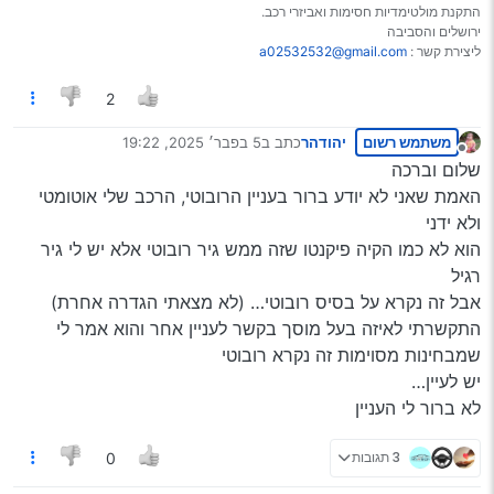
התקנת מולטימדיות חסימות ואביזרי רכב.
ירושלים והסביבה
ליצירת קשר :
a02532532@gmail.com
2
משתמש רשום
יהודהר
כתב ב
5 בפבר׳ 2025, 19:22
נערך לאחרונה על ידי
מנותק
שלום וברכה
האמת שאני לא יודע ברור בעניין הרובוטי, הרכב שלי אוטומטי
ולא ידני
הוא לא כמו הקיה פיקנטו שזה ממש גיר רובוטי אלא יש לי גיר
רגיל
אבל זה נקרא על בסיס רובוטי… (לא מצאתי הגדרה אחרת)
התקשרתי לאיזה בעל מוסך בקשר לעניין אחר והוא אמר לי
שמבחינות מסוימות זה נקרא רובוטי
יש לעיין…
לא ברור לי העניין
3 תגובות
0