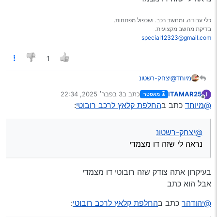
כלי עבודה. ומחשב רכב. ושכפול מפתחות.
בדיקת מחשב מקצועית.
special12323@gmail.com
1
מיוחד
@יצחק-רשטונ
נראה לי שזה דו מצמדי
ITAMAR25
כתב ב
3 בפבר׳ 2025, 22:34
I
מאסטר
נערך לאחרונה על ידי
מנותק
@מיוחד
כתב ב
החלפת קלאץ לרכב רובוטי
:
@יצחק-רשטונ
נראה לי שזה דו מצמדי
בעיקרון אתה צודק שזה רובוטי דו מצמדי
אבל הוא כתב
@יהודהר
כתב ב
החלפת קלאץ לרכב רובוטי
: