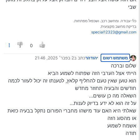
הלכתי למוסכניק מוכר בעיר שלי (ביתר - דוד זילברמן) והוא
שבי
הפנה אותי לאחד מישוב מטע
למעשה צריך להחליף קלאץ’ והוא לוקח על זה 4000 ש"ח וזה
כלי עבודה. ומחשב רכב. ושכפול מפתחות.
לוקח לו יומיים(?)
בדיקת מחשב מקצועית.
השאלה אם יש יותר זולים או אצל הבני דודים (ערבים) זה יעלה
special12323@gmail.com
יותר זול?
(האמת שהיומיים הזה נשמע לי שהוא הולך לאיזה ערבי לתקן
0
ומחזיר לי,
יש בזה משהו?)
אשמח אם משהו יכול להמליץ לי על מוסך זול יותר שיכול
משתמש רשום
יהודהר
כתב ב
2 בפבר׳ 2025, 21:46
נערך לאחרונה על ידי
מנותק
לעשות את זה או כל אחד אחר
שלום וברכה
בתודה מראש
הייתי אצל הערבי הזה שפתוח לשמוע הביא
הוא טוען שאין טעם להחליף קלאץ, לטענתו זה יכול לעזור לכמה
חודשים והבעיה תחוזר מחדש
השאלה מה כן עושים…
על זה הוא לא ידע בדיוק לענות…
שאלתי היא האם עוד מישהו מחברי הפורום נתקל בבעיה כזאת
או מהסוג הזה
אשמח לשמוע
תודה