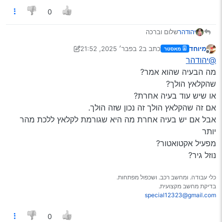
0
יהודהר
שלום וברכה
הייתי אצל הערבי הזה שפתוח לשמוע הביא
מיוחד
כתב ב
2 בפבר׳ 2025, 21:52
מאסטר
הוא טוען שאין טעם להחליף קלאץ, לטענתו זה יכול לעזור לכמה
נערך לאחרונה על ידי מיוחד
2 בפבר׳ 2025, 22:29
מנותק
@יהודהר
חודשים והבעיה תחוזר מחדש
השאלה מה כן עושים…
מה הבעיה שהוא אמר?
על זה הוא לא ידע בדיוק לענות…
שהקלאץ הולך?
שאלתי היא האם עוד מישהו מחברי הפורום נתקל בבעיה כזאת
או שיש עוד בעיה אחרת?
או מהסוג הזה
אם זה שהקלאץ הולך זה נכון שזה הולך.
אשמח לשמוע
תודה
אבל אם יש בעיה אחרת מה היא שגורמת לקלאץ ללכת מהר
יותר
מפעיל אקטואטור?
נוזל גיר?
כלי עבודה. ומחשב רכב. ושכפול מפתחות.
בדיקת מחשב מקצועית.
special12323@gmail.com
0