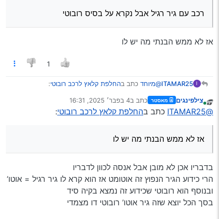
רכב עם גיר רגיל אבל נקרא על בסיס רובוטי
אז לא ממש הבנתי מה יש לו
1
@מיוחד
כתב ב
החלפת קלאץ לרכב רובוטי
:
ITAMAR25
I
צילפינגים
כתב ב
4 בפבר׳ 2025, 16:31
מאסטר
נערך לאחרונה על ידי
מחובר
@יצחק-רשטונ
@ITAMAR25
כתב ב
החלפת קלאץ לרכב רובוטי
:
נראה לי שזה דו מצמדי
בעיקרון אתה צודק שזה רובוטי דו מצמדי
אבל הוא כתב
אז לא ממש הבנתי מה יש לו
@יהודהר
כתב ב
החלפת קלאץ לרכב רובוטי
:
בדבריו אכן לא מובן אבל אנסה לכוון לדבריו
רכב עם גיר רגיל אבל נקרא על בסיס רובוטי
הרי כידוע הגיר הנפוץ זה אוטומט אז הוא קרא לו גיר רגיל = אוטו’
ובנוסף הוא רובוטי שכידוע זה נמצא בקיה סיד
אז לא ממש הבנתי מה יש לו
בסך הכל יוצא שזה גיר אוטו’ רובוטי דו מצמדי