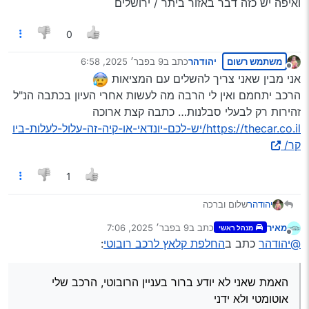
ואיפה יש כזה דבר באזור ביתר / ירושלים
0
משתמש רשום
יהודהר
כתב ב
9 בפבר׳ 2025, 6:58
נערך לאחרונה על ידי
מנותק
אני מבין שאני צריך להשלים עם המציאות
הרכב יתחמם ואין לי הרבה מה לעשות אחרי העיון בכתבה הנ"ל
זהירות רק לבעלי סבלנות… כתבה קצת ארוכה
https://thecar.co.il/יש-לכם-יונדאי-או-קיה-זה-עלול-לעלות-ביו
קר/
1
יהודהר
שלום וברכה
האמת שאני לא יודע ברור בעניין הרובוטי, הרכב שלי אוטומטי
מאיר
כתב ב
9 בפבר׳ 2025, 7:06
מנהל ראשי
ולא ידני
נערך לאחרונה על ידי
מנותק
@יהודהר
כתב ב
החלפת קלאץ לרכב רובוטי
:
הוא לא כמו הקיה פיקנטו שזה ממש גיר רובוטי אלא יש לי גיר
רגיל
אבל זה נקרא על בסיס רובוטי… (לא מצאתי הגדרה אחרת)
האמת שאני לא יודע ברור בעניין הרובוטי, הרכב שלי
התקשרתי לאיזה בעל מוסך בקשר לעניין אחר והוא אמר לי
שמבחינות מסוימות זה נקרא רובוטי
אוטומטי ולא ידני