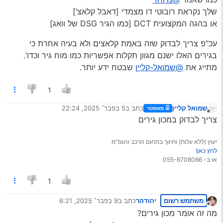
שלך נקראת רובוטי דו מצמדי [דאבל קלאצ’]
או בהגה המקצועית DCT [כמו הגיר DSG של וואג]
עכ"פ צריך לבדוק שזה באמת קלאצים ולא בעיה אחרת כי
בגירים האלו ישנם מגוון תקלות אפשריות כמו מוח גיר וכדו’.
מתייג את
@שמואל-קליין
שבטח ידע יותר.
1
שמואל קליין
כתב ב
5 בפבר׳ 2025, 22:24
מאסטר
נערך לאחרונה על ידי
מנותק
צריך לבדוק במכון גירים
יעוץ (ללא עלות) ותיווך בתחום הרכב והגפ"מ
לחץ כאן!
או ב- 055-6708066
1
משתמש רשום
יהודהר
כתב ב
9 בפבר׳ 2025, 6:21
נערך לאחרונה על ידי
מנותק
מה זה אומר מכון גירים?