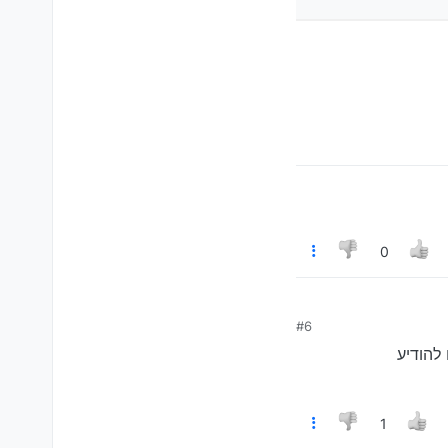
0
#6
להודיע
1