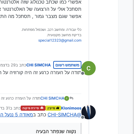
אפשרי כמו שכתב טכנולוג שזה אלטרנטור.
תסתכל אולי על הרצועה של האלטרנטור א
אפשר שגם מצבר גמור , תסתכל מה התאר
כלי עבודה. ומחשב רכב. ושכפול מפתחות.
בדיקת מחשב מקצועית.
special12323@gmail.com
משתמש רשום
CHI SIMCHA
כתב ב
29 בדצמ׳ 2024, 16:38
נערך לאחרונה
תודה על העזרה כרגע זה היה קורוזיה על
מנותק
CHI SIMCHA
תודה על העזרה כרגע זה 
Klonimoos
כתב ב
31 בדצמ׳ 2024, 2:20
מייבין
סיירת פיקוח
נערך לאחרונה
@CHI-SIMCHA
כתב ב
מאזדה 5 ננעל ההגה באמצע נסיעה
מנותק
נקווה שנפתר הבעיה