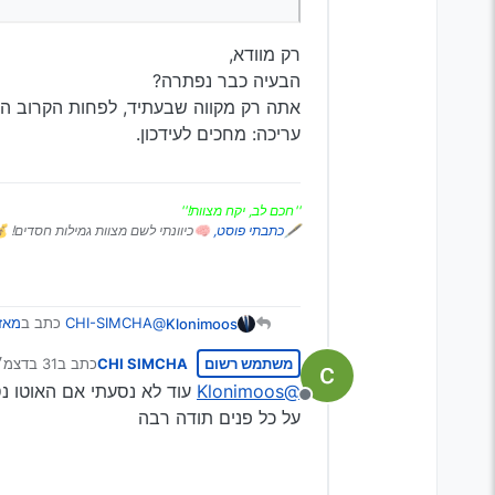
רק מוודא,
הבעיה כבר נפתרה?
אתה רק מקווה שבעתיד, לפחות הקרוב הי
עריכה: מחכים לעידכון.
''חכם לב, יקח מצוות!''
🖋
כתבתי פוסט,
🧠כיוונתי לשם מצוות גמילות חסדים! 
@CHI-SIMCHA
כתב ב
מאזדה 5 ננעל ה
Klonimoos
משתמש רשום
CHI SIMCHA
כתב ב
31 בדצמ׳ 2024, 6:48
נערך לאחרונה
נקווה שנפתר הבעיה
@Klonimoos
עוד לא נסעתי אם האוטו נס
מנותק
על כל פנים תודה רבה
רק מוודא,
הבעיה כבר נפתרה?
אתה רק מקווה שבעתיד, לפח