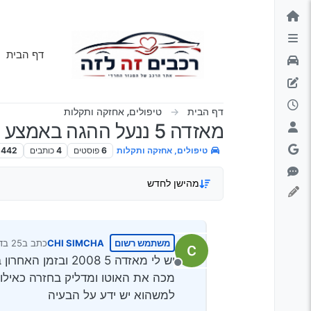
ילוג לתוכן
דף הבית
דף הבית
טיפולים, אחזקה ותקלות
מאזדה 5 ננעל ההגה באמצע נסיעה
טיפולים, אחזקה ותקלות
6
פוסטים
4
כותבים
442
מהישן לחדש
משתמש רשום
CHI SIMCHA
כתב ב
25 בדצמ׳ 2024, 22:26
נערך לאח
יש לי מאזדה 5 08
מנותק
מכה את האוטו ומדליק בחזרה כאילו 
למשהוא יש ידע על הבעיה