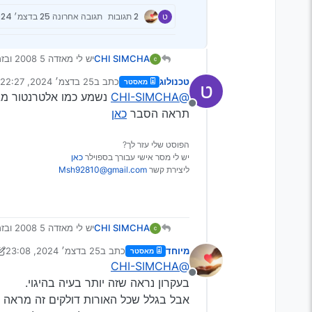
ט
2 תגובות
תגובה אחרונה
25 בדצמ׳ 2024, 22:27
CHI SIMCHA
יש לי
ומדליק בחזרה כאילו לא ה
טכנולוג
כתב ב
25 בדצמ׳ 2024, 22:27
מאסטר
ט
למשהוא יש ידע על הבעיה
נערך לאחרונה על ידי טכנולו
@CHI-SIMCHA
נשמע כמו אלטרנטור מ
מנותק
תראה הסבר
כאן
הפוסט שלי עזר לך?
יש לי מסר אישי עבורך בספוילר
כאן
ליצירת קשר
Msh92810@gmail.com
CHI SIMCHA
יש לי
ומדליק בחזרה כאילו לא ה
מיוחד
כתב ב
25 בדצמ׳ 2024, 23:08
מאסטר
למשהוא יש ידע על הבעיה
נערך לאחרונה על ידי מיוחד
@CHI-SIMCHA
מנותק
בעקרון נראה שזה יותר בעיה בהיגוי.
אבל בגלל שכל האורות דולקים זה מראה 