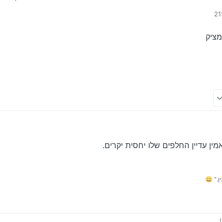
 למישהו נסיון עם הרכבים הנ"ל? אמינות, צריכת דלק.
מציק
ן עדיין החלפים שלו יחסית יקרים.
." 😄