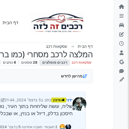
ילוג לתוכן
דף הבית
דף הבית
עסקאות רכב
המלצה לרכב מסחרי (כמו ברלינגו) 
עסקאות רכב
רכבים מומלצים
28
פוסטים
6
כותבים
מהישן לחדש
ידני
כתב ב
5 בדצמ׳ 2024, 21:44
מייבין
נערך לאחרונה על ידי Klonimoos
2 בספט׳ 2025, 9:18
שליח, עושה שליחויות בתוך העיר, נו
מנותק
חיסכון בדלק, דיזל או בנזין, או שבכל
2 תגובות
תגובה אחרונה
5 בדצמ׳ 2024, 21:52