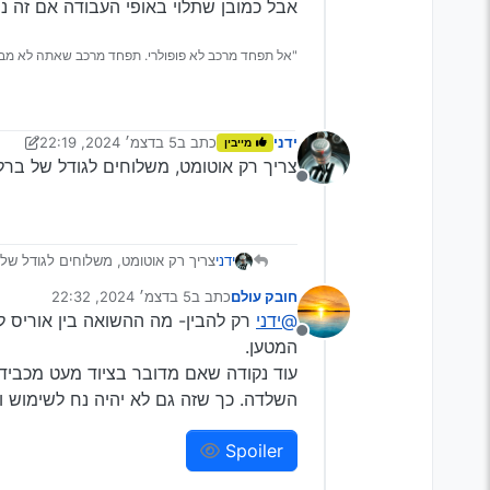
אבל כמובן שתלוי באופי העבודה אם זה נס
"אל תפחד מרכב לא פופולרי. תפחד מרכב שאתה לא מבין
ידני
כתב ב
5 בדצמ׳ 2024, 22:19
מייבין
נערך לאחרונה על ידי ידני
12 במאי 2024, 23:34
צריך רק אוטומט, משלוחים לגודל של ברלי
מנותק
ידני
צריך רק אוטומט, משלוחים לגודל של ב
חובק עולם
כתב ב
5 בדצמ׳ 2024, 22:32
נערך לאחרונה על ידי
@ידני
רק להבין- מה ההשואה בין אוריס ל
מנותק
המטען.
עוד נקודה שאם מדובר בציוד מעט מכביד 
השלדה. כך שזה גם לא יהיה נח לשימוש
Spoiler