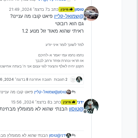
ברליגו רובוטית טובה למעט 
טוסון
כתב ב
7 בדצמ׳ 2024, 21:49
מייבין
נערך לאחרונה על ידי
@שמואל-קליין
פיאט קובו מה עניינו?
מנותק
גם הוא רובוטי
ראיתי שהוא מאוד זול מנוע 1.2
למד לשונך לומר איני יודע
נחמו נחמו עמי יאמר א-להיכם
אז תראי ונהרת ופחד ורחב לבבך
הקטן יהיה לאלף והצעיר לגוי עצום אני ה' בעתה אחישנה
2 תגובות
תגובה אחרונה
8 בדצמ׳ 2024, 15:56
טוסון
@שמואל-קליין
פיאט קובו מה עניינו?
גם הוא רובוטי
ידני
כתב ב
8 בדצמ׳ 2024, 15:56
מייבין
ראיתי שהוא מאוד זול מנוע 1.2
נערך לאחרונה על ידי
@טוסון
הבנתי שהוא לא ממומלץ מבחינת א
מנותק
ידני
@טוסון
הבנתי שהוא לא ממומלץ מבחי