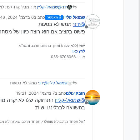
ידני
@שמואל-קליין
איך מבלינגו הגעת לויטו של 9 מקומות (או שהבל
שמואל קליין
כתב ב
6 בדצמ׳ 2024, 12:46
מאסטר
נערך לאחרונה על ידי
@ידני
ממש לא בטעות
מנותק
פשוט בקציב אם הוא רוצה כיוון של מסחר
יעוץ (ללא עלות) ותיווך בתחום הרכב והגפ"מ
לחץ כאן!
או ב- 055-6708066
שמואל קליין
@ידני
ממש לא בטעות
פשוט בקציב אם הוא רוצה כיו
חובק עולם
כתב ב
7 בדצמ׳ 2024, 19:21
נערך לאחרונה על ידי
@שמואל-קליין
התחזוקה שלו לא יקרה מדי
מנותק
בהשוואה לברלינגו ושות’
"אל תפחד מרכב לא פופולרי. תפחד מרכב שאתה לא מבין