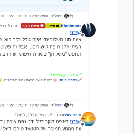
ידני
שליח, עושה שליחויות בתוך העיר, נוס
או שבכלל עדיף היברידי לדוגמא אורי
Klonimoos
כתב ב
5 בדצמ׳ 2024, 21:52
מייבין
סיירת פיקוח
נערך לאח
@ידני
מנותק
איזה סוג משלוחים? איזה גודל רכב הוא צ
רציתי להניח פה קישורים… אבל זה פשוט.
תחפש ‘‘משלוחן’’ בשורת חיפוש יש הרבה ד
''חכם לב, יקח מצוות!''
🖋
כתבתי פוסט,
🧠כיוונתי לשם מצוות גמילות חסדים! 
ידני
שליח, עושה שליחויות בתוך העיר, נוס
או שבכלל עדיף היברידי לדוגמא אורי
חובק עולם
כתב ב
5 בדצמ׳ 2024, 22:00
נערך לאחרונה על ידי
@ידני
דאציה דוקר דיזל ידני נפח איכסון ד
מנותק
וזה המנוע המוכר של ה1500 טורבו דיזל של דאציה (רנו פלואנס) שבכללי נחשב כאמין יחסית