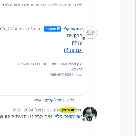
"אל תפחד מרכב לא פופולרי. תפחד מרכב שאתה לא מבין
שמואל קליין
כתב ב
5 בדצמ׳ 2024, 23:09
מאסטר
נערך לאחרונה על ידי
בבקשה
מנותק
זה
וגם זה
יעוץ (ללא עלות) ותיווך בתחום הרכב והגפ"מ
לחץ כאן!
או ב- 055-6708066
שמואל קליין
בבקשה
זה
ידני
כתב ב
6 בדצמ׳ 2024, 8:59
מייבין
וגם זה
נערך לאחרונה על ידי
@שמואל-קליין
איך מבלינגו הגעת לויטו של 9 מקומות (או שהבלבלת בשרש
מנותק