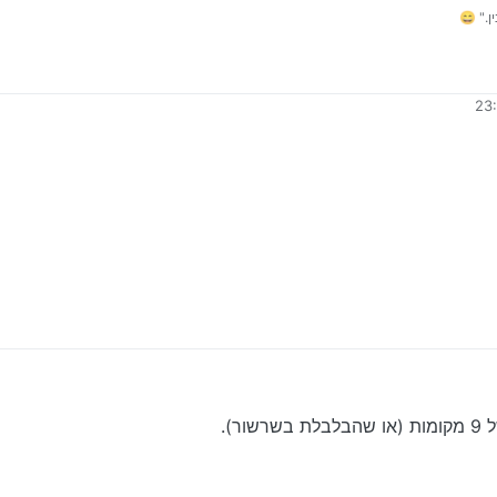
." 😄
ור).