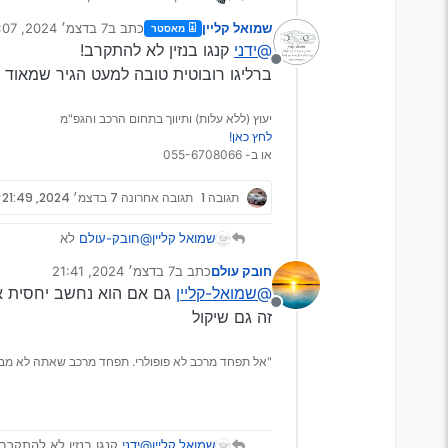
(פלנטרי) משווק רק בנזין (טורבו), יש
שמואל קליין
כתב ב
7 בדצמ׳ 2024, 21:07
מאסטר
עוד רעיונות?
נערך לאחרונה על ידי
@ידני
קנגו בנזין לא להתקרב!
מנותק
ברליגו רובוטית טובה למעט הגיר שמאוד 
יעוץ (ללא עלות) ותיווך בתחום הרכב והגפ"מ
לחץ כאן!
או ב- 055-6708066
תגובה 1
תגובה אחרונה
7 בדצמ׳ 2024, 21:49
שמואל קליין
@חובק-עולם
לא
בכלל לא
חובק עולם
כתב ב
7 בדצמ׳ 2024, 21:41
רכב מאוד אמין
נערך לאחרונה על ידי
@שמואל-קליין
גם אם הוא נחשב יחסית אמי
מנותק
זה גם שיקול
"אל תפחד מרכב לא פופולרי. תפחד מרכב שאתה לא מבין
שמואל קליין
@ידני
קנגו בנזין לא להתקרב!