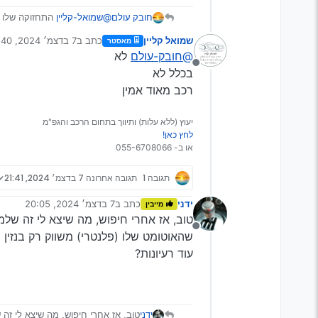
חובק עולם
@שמואל-קליין
התחזוקה שלו ל
בהשוואה לברלינגו ושות’
שמואל קליין
כתב ב
7 בדצמ׳ 2024, 19:40
מאסטר
נערך לאחרונה על ידי
@חובק-עולם
לא
מנותק
בכלל לא
רכב מאוד אמין
יעוץ (ללא עלות) ותיווך בתחום הרכב והגפ"מ
לחץ כאן!
או ב- 055-6708066
תגובה 1
תגובה אחרונה
7 בדצמ׳ 2024, 21:41
ידני
כתב ב
7 בדצמ׳ 2024, 20:05
מייבין
נערך לאחרונה על ידי
טוב, אז אחרי חיפוש, מה שיצא לי זה שלמ
מנותק
שהאוטומט שלו (פלנטרי) משווק רק בנזין (
עוד רעיונות?
ידני
טוב, אז אחרי חיפוש, מה שיצא לי זה