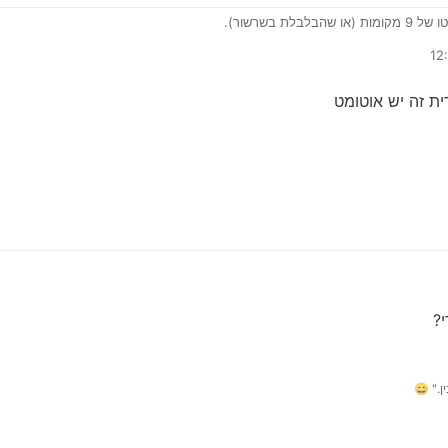
בלת בשרשור).
ית זה יש אוטומט
ון של מסחרית זה יש אוטומט
?
." 😄