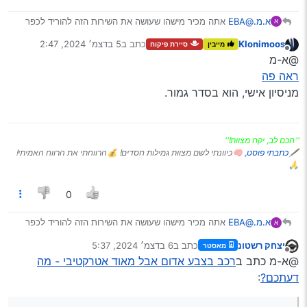
א.מ.
@EBA
אתה מכיר מישהו שעושה את השירות הזה להוריד לכפר
א
לצביעה?
Klonimoos
כתב ב
5 בדצמ׳ 2024, 2:47
מייבין
סיירת פיקוח
וגם האיכות שם טובה?
נערך לאחרונה על ידי
מנותק
@א-מ
ראה פה
מניסיון אישי, הוא בסדר גמור.
''חכם לב, יקח מצוות!''
🖋
כתבתי פוסט,
🧠כיוונתי לשם מצוות גמילות חסדים! 💰הרווחתי את הרווח האמיתי!
🙏
0
א.מ.
@EBA
אתה מכיר מישהו שעושה את השירות הזה להוריד לכפר
א
לצביעה?
יצחק רשטונ
כתב ב
6 בדצמ׳ 2024, 5:37
מאסטר
וגם האיכות שם טובה?
נערך לאחרונה על ידי
מנותק
@א-מ כתב ב
רכב בצבע אדום אבל מאוד אטרקטיבי - מה
דעתכם?
: