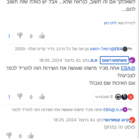
לשאלתך אם זה חשוב, כנראה שלא… אבל יש כאלה שזה חשוב
להם…
ליצירת קשר
לחץ כאן
0
@רפאל-יהושע
צביעה של כל הרכב בדיר קדיס עולה 2000-
EBA
3000 למשהו מקצועי בתנור.
משתמש רשום
א.מ.
כתב ב
4 בדצמ׳ 2024, 18:05
א
שינוי צבע במשרד הרישוי זה כמה עשרות שקלים, אחי הקטן הולך
יש אגדה שרכב אדום הביטוח עולה יותר, כי זה או בחורה או ערס,
נערך לאחרונה על ידי
מנותק
לעשות את זה מחר [העביר מכסוף לשחור, הטיפשון] ואני אעדכן
אבל לא יודע אם זו בדיחה או אמיתי…
@EBA
אתה מכיר מישהו שעושה את השירות הזה להוריד לכפר
מה הפרוצדורה.
לצביעה?
וגם האיכות שם טובה?
ק
3 תגובות
0
א.מ.
@EBA
אתה מכיר מישהו שעושה את השירות הזה להוריד לכפר
א
לצביעה?
קינג קומפיוטר
כתב ב
4 בדצמ׳ 2024, 18:25
ק
וגם האיכות שם טובה?
נערך לאחרונה על ידי
מנותק
פוסט זה נמחק!
0