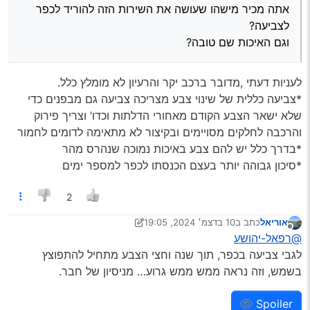
אתה מכיר מישהו שעושה את השירות הזה להוריד לכפר
לצביעה?
וגם האיכות שם טובה?
לעניות דעתי ,מדובר ברכב יקר והרעיון לא מומלץ כלל.
*צביעה כללית של שינוי צבע מצריכה צביעה גם מבפנים כדי
שלא ישאר הצבע הקודם מאחורי הדלתות וכדו’ וצריך פירוק
והרכבה לחלקים מסויימים ובקיצור לא מתאימה לדומים לחמור
*בדרך כלל יש להם צבע באיכות נמוכה שנהרס מהר
*סיכון גבוהה יותר בעצם הכנסתו לכפר למספר ימים
2
אוריאל
כתב ב
10 בדצמ׳ 2024, 19:05
נערך לאחרונה על ידי מאיר
12 בנוב׳ 2024, 4:58
מנותק
@רפאל-יהושע
לגבי צביעה בכפר, תוך שנה וחצי הצבע מתחיל להתפוצץ
בשמש, וזה נראה ממש ממש גרוע… מניסיון של חבר.
Spoiler