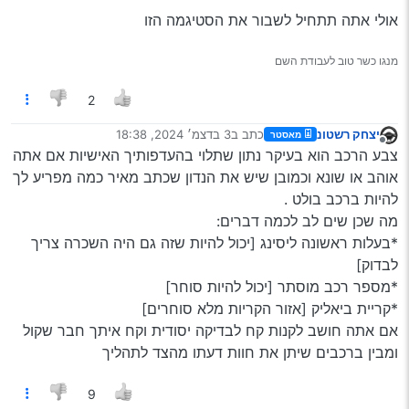
אולי אתה תתחיל לשבור את הסטיגמה הזו
מנגו כשר טוב לעבודת השם
2
יצחק רשטונ
כתב ב
3 בדצמ׳ 2024, 18:38
מאסטר
נערך לאחרונה על ידי
מנותק
צבע הרכב הוא בעיקר נתון שתלוי בהעדפותיך האישיות אם אתה
אוהב או שונא וכמובן שיש את הנדון שכתב מאיר כמה מפריע לך
להיות ברכב בולט .
מה שכן שים לב לכמה דברים:
*בעלות ראשונה ליסינג [יכול להיות שזה גם היה השכרה צריך
לבדוק]
*מספר רכב מוסתר [יכול להיות סוחר]
*קריית ביאליק [אזור הקריות מלא סוחרים]
אם אתה חושב לקנות קח לבדיקה יסודית וקח איתך חבר שקול
ומבין ברכבים שיתן את חוות דעתו מהצד לתהליך
9