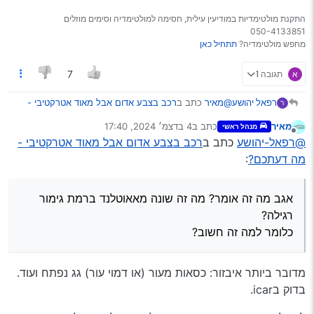
התקנת מולטימדיות במודיעין עילית, חסימה למולטימדיה וסימים מוזלים
050-4133851
מחפש מולטימדיה?
תתחיל כאן
א
תגובה 1
7
@מאיר
כתב ב
רכב בצבע אדום אבל מאוד אטרקטיבי -
רפאל יהושע
ר
מה דעתכם?
:
מאיר
כתב ב
4 בדצמ׳ 2024, 17:40
מנהל ראשי
נערך לאחרונה על ידי
מנותק
והרכב ברמת גימור גבוהה!
@רפאל-יהושע
כתב ב
רכב בצבע אדום אבל מאוד אטרקטיבי -
מה דעתכם?
:
אגב מה זה אומר? מה זה שונה מאאוטלנד ברמת גימור
רגילה?
אגב מה זה אומר? מה זה שונה מאאוטלנד ברמת גימור
כלומר למה זה חשוב?
רגילה?
כלומר למה זה חשוב?
מדובר ביותר איבזור: כסאות מעור (או דמוי עור) גג נפתח ועוד.
בדוק בicar.