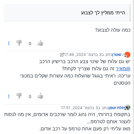
לזה…
הייתי ממליץ לך לצבוע
כמה עולה לצבוע?
0
י. שטרן
כתב ב
3 בדצמ׳ 2024, 17:49
י
נערך לאחרונה על ידי י. שטרן
12 במרץ 2024, 17:53
מנותק
יש גם עלות של שינוי צבע הרכב ברישיון הרכב
@מאיר
זה גם עלות שצריך לקחת?
עריכה: ראיתי בגוגל שהעלות כמה עשרות שקלים במכוני
הטסטים
0
תלת אופן
כתב ב
3 בדצמ׳ 2024, 17:51
נערך לאחרונה על ידי
מנותק
בתקופת בחרותי, היה נהוג לומר שרכבים אדומים, אין מה לנסות
לעצור אותם לטרמפ…
מאז עליתי רק פעם אחת טרמפ על רכב אדום.