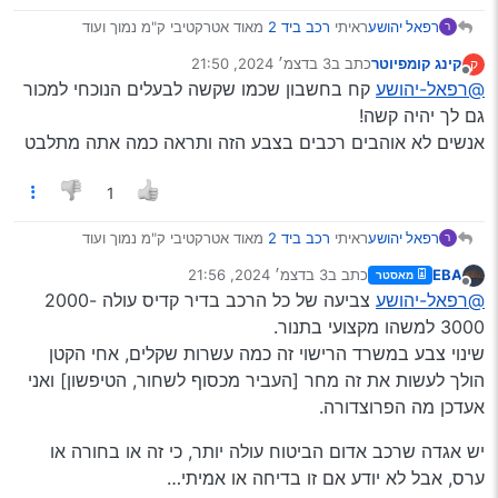
רפאל יהושע
ראיתי
רכב ביד 2
מאוד אטרקטיבי ק"מ נמוך ועוד
ר
הבעיה שהוא בצבע אדום
קינג קומפיוטר
כתב ב
3 בדצמ׳ 2024, 21:50
ק
כמה לדעתכם זה נורא?
נערך לאחרונה על ידי
מנותק
@רפאל-יהושע
קח בחשבון שכמו שקשה לבעלים הנוכחי למכור
האם שווה את המחיר הזול?
האם אפשר לצבוע אותו בצבע אחר? זה שווה?
גם לך יהיה קשה!
אנשים לא אוהבים רכבים בצבע הזה ותראה כמה אתה מתלבט
1
רפאל יהושע
ראיתי
רכב ביד 2
מאוד אטרקטיבי ק"מ נמוך ועוד
ר
הבעיה שהוא בצבע אדום
EBA
כתב ב
3 בדצמ׳ 2024, 21:56
מאסטר
כמה לדעתכם זה נורא?
נערך לאחרונה על ידי
מנותק
@רפאל-יהושע
צביעה של כל הרכב בדיר קדיס עולה 2000-
האם שווה את המחיר הזול?
האם אפשר לצבוע אותו בצבע אחר? זה שווה?
3000 למשהו מקצועי בתנור.
שינוי צבע במשרד הרישוי זה כמה עשרות שקלים, אחי הקטן
הולך לעשות את זה מחר [העביר מכסוף לשחור, הטיפשון] ואני
אעדכן מה הפרוצדורה.
יש אגדה שרכב אדום הביטוח עולה יותר, כי זה או בחורה או
ערס, אבל לא יודע אם זו בדיחה או אמיתי…