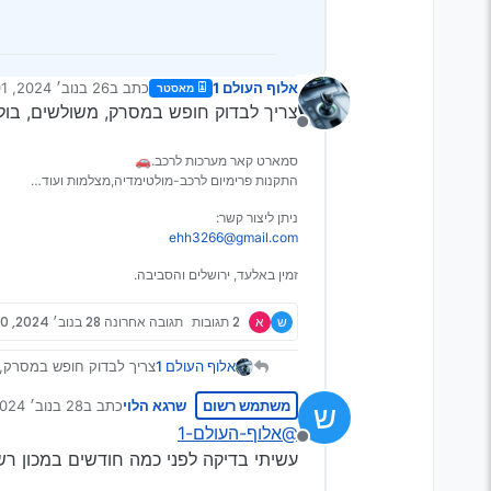
אלוף העולם 1
כתב ב
26 בנוב׳ 2024, 10:01
מאסטר
נערך לאחרונה על ידי
צריך לבדוק חופש במסרק, משולשים, בול
מנותק
סמארט קאר מערכות לרכב.🚗
התקנות פרימיום לרכב-מולטימדיה,מצלמות ועוד…
ניתן ליצור קשר:
ehh3266@gmail.com
זמין באלעד, ירושלים והסביבה.
ש
א
2 תגובות
תגובה אחרונה
28 בנוב׳ 2024, 14:40
אלוף העולם 1
צריך לבדוק חופש במסרק, 
משתמש רשום
שרגא הלוי
כתב ב
28 בנוב׳ 2024, 14:40
ש
נערך לאחרונה על 
@אלוף-העולם-1
מנותק
עשיתי בדיקה לפני כמה חודשים במכון רש