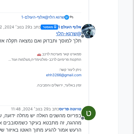
שרגא הלוי
@אלוף-העולם-1
ש
עשיתי בדיקה לפני כמה חודשים
אלוף העולם 1
כתב ב
29 בנוב׳ 2024, 4:02
מאסטר
נערך לאחרונה על ידי
@שרגא-הלוי
מנותק
תלך למוסך ותבדוק ואם נמצאה תקלה אז 
סמארט קאר מערכות לרכב.🚗
התקנות פרימיום לרכב-מולטימדיה,מצלמות ועוד…
ניתן ליצור קשר:
ehh3266@gmail.com
זמין באלעד, ירושלים והסביבה.
טויוטה פריוס
כתב ב
29 בנוב׳ 2024, 11:48
ט
נערך לאחרונה על ידי
בפריוס מהשנים האלה יש מחלה ידועה, שה
מנותק
מההגה, זה מתבטא בעיקר כשמסובבים את
הרעש אמור להגיע מתוך האוטו באיזור ש