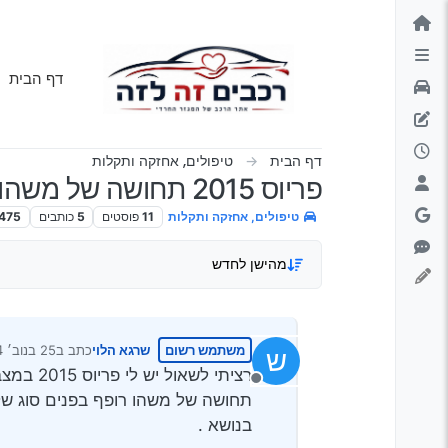
ילוג לתוכן
דף הבית
דף הבית
טיפולים, אחזקה ותקלות
פריוס 2015 תחושה של משהו שרופף בפנים בנסיעה איטית בכביש שבור ולא חלק
טיפולים, אחזקה ותקלות
11
פוסטים
5
כותבים
475
מהישן לחדש
משתמש רשום
שרגא הלוי
כתב ב
25 בנוב׳ 2024, 5:21
ש
נערך לאחרונה על יד
רציתי ל
מנותק
תחושה של משהו רופף בפנים סוג של 
בנושא .