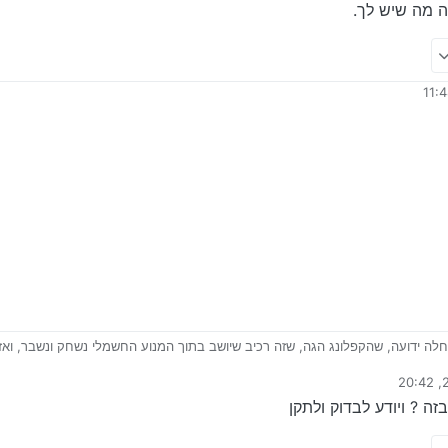
ה מה שיש לך.
לה ידועה, שהקפלונג הגה, שזה רכיב שיושב בתוך המנוע החשמלי נשחק ונשבר, ואז
ם את ההגה מהר ימינה שמאלה או כשנוסעים על באמפר ובמקומות משובשים,
טו באיזור של ההגה למטה.
ידי
 להבין אם זה מה שיש לך.
ה ? ויודע לבדוק ולתקן