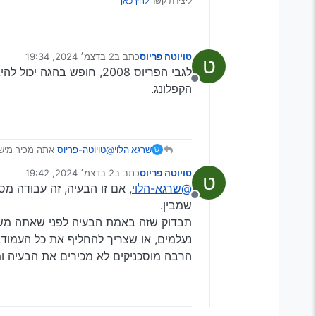
ליצירת קשר
לחץ כאן
אני בפריוס 2008 גם מרגיש כך
ונזכרתי שהבנדוד בטסט במישור אד
אז זה בולמים לכאורה?
טויוטה פריוס
כתב ב
2 בדצמ׳ 2024, 19:34
ט
נערך לאחרונה על ידי
מנותק
הקפלונג.
שרגא הלוי
@טויוטה-פריוס
אתה מכיר מישהו
ש
טויוטה פריוס
כתב ב
2 בדצמ׳ 2024, 19:42
ט
נערך לאחרונה על ידי
@שרגא-הלוי
מנותק
שמבין.
תבדוק שזה באמת הבעיה לפני שאתה משק
נעלמים, או שצריך להחליף את כל העמוד.
הרבה מוסכניקים לא מכירים את הבעיה ומ