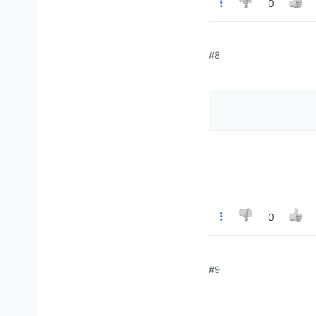
0
#8
0
#9