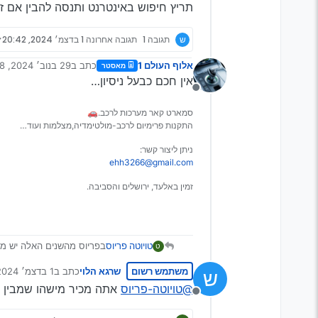
תריץ חיפוש באינטרנט ותנסה להבין אם ז
ש
תגובה 1
תגובה אחרונה
1 בדצמ׳ 2024, 20:42
אלוף העולם 1
כתב ב
29 בנוב׳ 2024, 11:48
מאסטר
נערך לאחרונה על ידי
אין חכם כבעל ניסיון…
מנותק
סמארט קאר מערכות לרכב.🚗
התקנות פרימיום לרכב-מולטימדיה,מצלמות ועוד…
ניתן ליצור קשר:
ehh3266@gmail.com
זמין באלעד, ירושלים והסביבה.
טויוטה פריוס
בפריוס מהשנים האלה יש מח
ט
זה מתבטא בעיקר כשמסובבי
משתמש רשום
שרגא הלוי
כתב ב
1 בדצמ׳ 2024, 20:42
ש
הרעש אמור להגיע מתוך האו
נערך לאחרונה על 
תריץ חיפוש באינטרנט ותנסה
@טויוטה-פריוס
אתה מכיר מישהו שמבין בז
מנותק