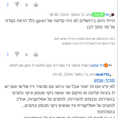
של gps בכל מקום זה ככה? (אע’‘פ שבשיבוש כן אמור
0
ליהיות מיקום, אבל בביירות…לדוג’.)
לשכן שלך עובד חלק?
יוני
כתב ב
1 בספט׳ 2024, 18:48
מגיה
נערך לאחרונה על ידי
מנותק
הייתי היום בירושלים לא היה קליטה של הgps כלל הראה נקודה
על פני מסך לבן
רכב=ההכנסת אורחים כמעט היחידה שיש היום
גמ"ח מוצרים להעברת דירה בעיר אופקים
0
דוד שמש
ברשותי מכשיר ווייז מצוין דא עקא שלוקח לו המון זמן לקלוט
GPS האם יש דרך לשפר את זה? [אחרי שהתקנתי איזשהי
dudi752
כתב ב
1 בספט׳ 2024, 20:42
אפליקציה שהעלו פה בעבר עדיין לא ראיתי שיפור]
נערך לאחרונה על ידי
מנותק
@דוד-שמש
לא יודע אם זה יעזור אבל אני כרגע עם מכשיר וייז שלישי ואם יש
לו בעיות קליטה או מיקום אני עושה ניקוי מטמון וניקוי נתונים
בהגדרות: נכנסים להגדרות, לוחצים על אפליקציות, אח"כ
לוחצים על אפליקציית וויז ועושים ניקוי מטמון ונתונים…
בהצלחה!!