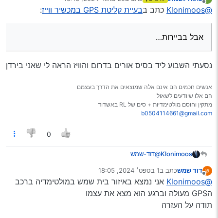
מכשיר תקין במקום פתוח, אמור לעבוד חלק בלי עזרה,
נערך לאחרונה על ידי
מנותק
@Klonimoos
כתב ב
בעיית קליטת GPS במכשיר ווייז
:
אם הוא צריך עזרה קבועה יש לו בעיה!
הכבה פעמים זה בעיה מכנית ולא טכנית, וזה צריך
מעבדה.
אבל בביירות…
אגב, באיזה אזור אתה נמצא? יש מקומות שיש שם שיבוש
של gps בכל מקום זה ככה? (אע’‘פ שבשיבוש כן אמור
ליהיות מיקום, אבל בביירות…לדוג’.)
נסעתי השבוע ליד בסיס אורים בדרום והוויז הראה לי שאני בירדן
לשכן שלך עובד חלק?
אנשים חכמים הם אינם אלה שמוצאים את הדרך בעצמם
הם אלו שיודעים לשאול
מתקין וחוסם מולטימדיות + סים של RL באשדוד
b0504114661@gmail.com
0
Klonimoos
@דוד-שמש
אנסה לברר בל’‘נ על המכשיר.
דוד שמש
כתב ב
1 בספט׳ 2024, 18:05
מכשיר תקין במקום פתוח, אמור לעבוד חלק בלי עזרה,
נערך לאחרונה על ידי
מנותק
@Klonimoos
אני נמצא באיזור בית שמש במולטימדיה ברכב
אם הוא צריך עזרה קבועה יש לו בעיה!
הכבה פעמים זה בעיה מכנית ולא טכנית, וזה צריך
הGPS מעולה וברגע הוא מצא את עצמו
מעבדה.
תודה על העזרה
אגב, באיזה אזור אתה נמצא? יש מקומות שיש שם שיבוש