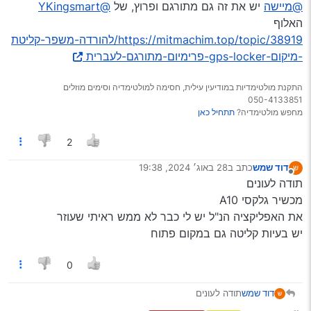
מנותק
ברשותי מכשיר ווייז מצוין דא עקא שלוקח לו המון זמן
@מיישה
יש את זה גם מתורגם ופרוץ, של
@YKingsmart
לקלוט GPS האם יש דרך לשפר את זה? [אחרי שהתקנתי
האלוף
תנסה את זה, זה הכי טוב
איזשהי אפליקציה שהעלו פה בעבר עדיין לא ראיתי שיפור]
https://mitmachim.top/topic/38919/להורדה-משפר-קליטת
https://www.apkmirror.com/apk/silentlexx-ua/gps-
-מיקום-gps-locker-פרימיום-מתורגם-לעברית
locker/
התקנת מולטימדיות במודיעין עילית, חסימה למולטימדיה וסימים מוזלים
050-4133851
מחפש מולטימדיה?
תתחיל כאן
2
דוד שמש
כתב ב
28 באוג׳ 2024, 19:38
נערך לאחרונה על ידי
מנותק
תודה לעונים
מכשיר גלקסי A10
את האפליקציה הנ"ל יש לי כבר לא ממש ראיתי שעוזר
יש בעיות קליטה גם במקום פתוח
0
דוד שמש
תודה לעונים
מכשיר גלקסי A10