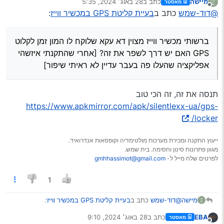
מיישה
כתב ב
28 באוג׳ 2024, 5:35
מאסטר
אפליקציה שהעלו פה בעבר עדיין לא ראיתי שיפור]
נערך לאחרונה על ידי
מנותק
@דוד-שמש
כתב ב
בעיית קליטת GPS במכשיר ווייז
:
ברשותי מכשיר ווייז מצוין דא עקא שלוקח לו המון זמן לקלוט
GPS האם יש דרך לשפר את זה? [אחרי שהתקנתי איזשהי
אפליקציה שהעלו פה בעבר עדיין לא ראיתי שיפור]
תנסה את זה, זה הכי טוב
https://www.apkmirror.com/apk/silentlexx-ua/gps-
locker/
ייעוץ התקנה ומכירת מערכות מולטימדיה וקופסאות אנדרואיד.
מגוון פתרונות סינון וחסימה. בית שמש.
לפרטים שלח מייל ל-
gmhhassimot@gmail.com
1
@דוד-שמש
כתב ב
בעיית קליטת GPS במכשיר ווייז
:
מיישה
EBA
כתב ב
28 באוג׳ 2024, 9:10
מאסטר
נערך לאחרונה על ידי