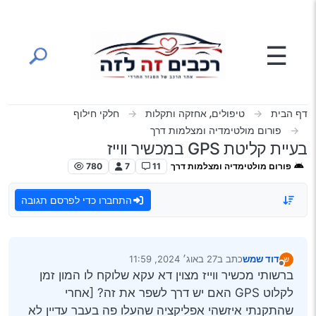
ילוג לתוכן
☰
דף הבית
טיפולים, אחזקה ותקלות
חלקי חילוף
פורום מולטימדיה ומצלמות דרך
בעיית קליטת GPS במכשיר ווייז
פורום מולטימדיה ומצלמות דרך
11
7
780
התחברו כדי לפרסם תגובה
דוד שמש
כתב ב
27 באוג׳ 2024, 11:59
נערך לאחרונה על ידי
מנותק
ברשותי מכשיר ווייז מצוין דא עקא שלוקח לו המון זמן
לקלוט GPS האם יש דרך לשפר את זה? [אחרי
שהתקנתי איזשהי אפליקציה שהעלו פה בעבר עדיין לא