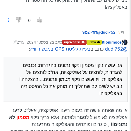
נ.ב יש לשים לב שתהליך זה מוחק את כל ההיסטוריה
באפליקציה!
0
dudi752
@דוד-שמש
לא יודע אם זה יעזור אבל אני כרגע עם מכשיר וייז שלישי ואם
Klonimoos
כתב ב
2 בספט׳ 2024, 2:15
מייבין
סיירת פיקוח
יש לו בעיות קליטה או מיקום אני עושה ניקוי מטמון וניקוי
נערך לאחרונה על ידי Klonimoos
9 בפבר׳ 2024, 2:15
מנותק
@dudi752
כתב ב
בעיית קליטת GPS במכשיר ווייז
:
נתונים בהגדרות: נכנסים להגדרות, לוחצים על אפליקציות,
אח"כ לוחצים על אפליקציית וויז ועושים ניקוי מטמון ונתונים…
בהצלחה!!
אני עושה ניקוי מטמון וניקוי נתונים בהגדרות: נכנסים
נ.ב יש לשים לב שתהליך זה מוחק את כל ההיסטוריה
באפליקציה!
להגדרות, לוחצים על אפליקציות, אח"כ לוחצים על
אפליקציית וויז ועושים ניקוי מטמון ונתונים… בהצלחה!!
נ.ב יש לשים לב שתהליך זה מוחק את כל ההיסטוריה
באפליקציה!
א. מה שאתה עושה זה בעצם ריענון אפליקציה, אאל’'ט לרענן
אפליקציה לא מועיל לסגור ולפתוח, אלא צריך ניקוי
מטמון
לא
נתונים!!
, סוגרים ופותחים והאפליקציה מתרעננת.