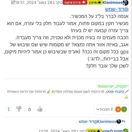
Klonimoos
כתב ב
28 באוג׳ 2024, 19:51
מייבין
סיירת פיקוח
את האפליקציה הנ"ל יש לי כבר לא ממש ראיתי שעוזר
נערך לאחרונה על ידי Klonimoos
מנותק
@דוד-שמש
יש בעיות קליטה גם במקום פתוח
אנסה לברר בל’‘נ על המכשיר.
מכשיר תקין במקום פתוח, אמור לעבוד חלק בלי עזרה, אם הוא
צריך עזרה קבועה יש לו בעיה!
הכבה פעמים זה בעיה מכנית ולא טכנית, וזה צריך מעבדה.
אגב, באיזה אזור אתה נמצא? יש מקומות שיש שם שיבוש של
gps בכל מקום זה ככה? (אע’‘פ שבשיבוש כן אמור ליהיות מיקום,
אבל בביירות…לדוג’.)
לשכן שלך עובד חלק?
''חכם לב, יקח מצוות!''
🖋
כתבתי פוסט,
🧠כיוונתי לשם מצוות גמילות חסדים! 💰הרווחתי את הרווח האמיתי!
🙏
2 תגובות
0
Klonimoos
@דוד-שמש
אנסה לברר בל’‘נ על המכשיר.
פתוח לשמוע
כתב ב
29 באוג׳ 2024, 13:18
מייבין