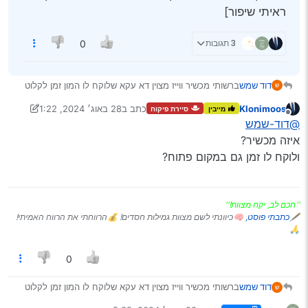
ראיתי שיפור]
3 תגובות
0
דוד שמש
ברשותי מכשיר ווייז מצוין דא עקא שלוקח לו המון זמן לקלוט
GPS האם יש דרך לשפר את זה? [אחרי שהתקנתי איזשהי
Klonimoos
כתב ב
28 באוג׳ 2024, 1:22
מייבין
סיירת פיקוח
אפליקציה שהעלו פה בעבר עדיין לא ראיתי שיפור]
נערך לאחרונה על ידי Klonimoos
מנותק
@דוד-שמש
איזה מכשיר?
ולוקח לו זמן גם במקום פתוח?
''חכם לב, יקח מצוות!''
🖋
כתבתי פוסט,
🧠כיוונתי לשם מצוות גמילות חסדים! 💰הרווחתי את הרווח האמיתי!
🙏
0
דוד שמש
ברשותי מכשיר ווייז מצוין דא עקא שלוקח לו המון זמן לקלוט
GPS האם יש דרך לשפר את זה? [אחרי שהתקנתי איזשהי