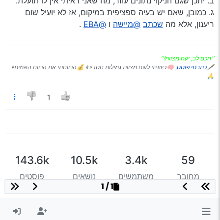
ב. יתכן שגם הניקוי נתונים עוזר, מה שאני ראיתי אין לו תועלת.
ג. כמובן, שאם יש בעיה ספציפית במיקום, אז לא יועיל שום
ריענון, אלא מה
שכתב
@מיישה
ו
@EBA
.
''חכם לב, יקח מצוות!''
🖋
כתבתי פוסט,
🧠כיוונתי לשם מצוות גמילות חסדים! 💰הרווחתי את הרווח האמיתי!
🙏
1
143.6k
10.5k
3.4k
59
מחובר
משתמשים
נושאים
פוסטים
1 / 1