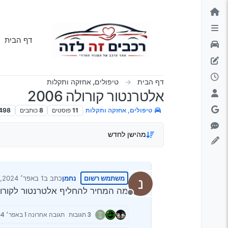
ילוג לתוכן
דף הבית
דף הבית
טיפולים, אחזקה ותקלות
אלטרנטור קורולה 2006
טיפולים, אחזקה ותקלות
11
פוסטים
8
כותבים
498
מהישן לחדש
משתמש רשום
נחמן
כתב ב
1 באפר׳ 2024, 11:56
נ
נערך לאחרונה על י
מה המחיר להחליף אלטרנטור לקורולה 6
מנותק
3 תגובות
תגובה אחרונה
1 באפר׳ 2024, 12:52