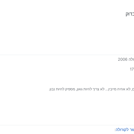
דוק
200
לא אהיה מייבין… לא צריך להיות גאון, מספיק להיות נבון.
ר לקורולה
: