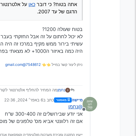
אתה בטוח? כי דובר
כאן
הדגם של עד 2007.
בטוח שעולה 1200?
לא יכול לחתום על זה אבל החזקתי בעבר 
עשיתי בירור ממש מקיף במרכז זה היה המ
היה כמה באיזור ה1000+ לא מצאתי בפחות
ניתן ליצור קשר במייל 👈👈
7548612@gmail.com
נחמן
מה המחיר להחליף אלטרנטור לקורולה 6
נ
מיישה
כתב ב
6 באפר׳ 2024, 22:36
מאסטר
נערך לאחרונה על ידי
@נחמן
מנותק
אני יודע שבירושלים זה 300-400 ש"ח
אם זה רלוונטי אביא מס’ טלפונים של מוסכ
ייעוץ התקנה ומכירת מערכות מולטימדיה וקופסאות אנדרו