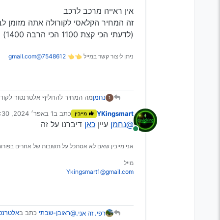
אין ראייה מרכב לרכב
זה המחיר הקלאסי לקורולה אתה מזומן לב
(לדעתי הכי קצת 1100 הכי הרבה 1400)
ניתן ליצור קשר במייל 👈👈
7548612@gmail.com
נחמן
מה המחיר להחליף אלטרנטור לקורולה 6
נ
YKingsmart
כתב ב
1 באפר׳ 2024, 17:30
מייבין
נערך לאחרונה על ידי
@נחמן
עיין
כאן
דיברנו על זה
מחובר
אני מייבין שאם לא אסתכל על תשובות של אחרים בפורום, 
מייל
Ykingsmart1@gmail.com
@ראובן-שבתי
כתב ב
אלטרנטו
רפי. זה אני.