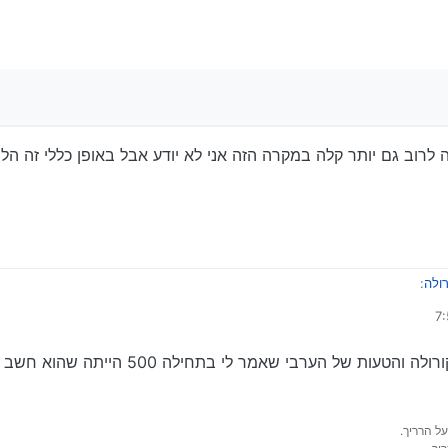
זור ה 700. ואצל מישהו אמין ו’לא זול’.
 לרוב גם יותר קלה במקרה הזה אני לא יודע אבל באופן כללי זה הלו’
ולה
:
 לקורולה 2006
על אלטרנטור לקורולה והטעות של הערבי שאמר 
על הרריך.