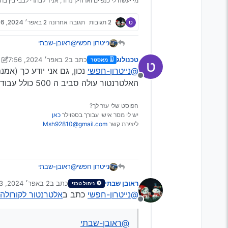
מי יעשה לי כנפיים וארחיק נדוד, אניד לבתרי לבבי בין בתר
ט
2 תגובות
תגובה אחרונה
2 באפר׳ 2024, 7:56
נייטרון חפשי
@ראובן-שבתי
אתה בטוח? כי דובר
כאן
טכנולוג
כתב ב
2 באפר׳ 2024, 7:56
מאסטר
ט
2007.
נערך לאחרונה על ידי טכנולו
@נייטרון-חפשי
מנותק
האלטרנטור עולה סביב ה 500 כולל עבודה
הפוסט שלי עזר לך?
יש לי מסר אישי עבורך בספוילר
כאן
ליצירת קשר
Msh92810@gmail.com
נייטרון חפשי
@ראובן-שבתי
אתה בטוח? כי דובר
כאן
ראובן שבתי
כתב ב
2 באפר׳ 2024, 13:03
ניהול טכני
2007.
נערך לאחרונה על ידי
@נייטרון-חפשי
כתב ב
אלטרנטור לקורולה
מנותק
@ראובן-שבתי