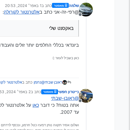
שלמה
כתב ב
1 באפר׳ 2024, 20:53
מאסטר
נערך לאחרונה על ידי
@רפי-זה-אני כתב ב
אלטרנטור לקורולה
:
משופץ- 1200 שקל
מנותק
נראה לי שזה טיפה יקר.
באקסנט שלי
אני החלפתי למשופץ באקסנט שלי - זכור לי שבא
ביונדאי בכללי החלפים יותר זולים והעבודה
כאן בשביל לעזור :)
@נחמן
כתב ב
אלטרנטור לקור
ראובן שבתי
נייטרון חפשי
כתב ב
2 באפר׳ 2024, 7:53
מאסטר
נערך לאחרונה על ידי
@ראובן-שבתי
מה המחיר להחליף אלטרנטור
מנותק
אתה בטוח? כי דובר
כאן
עד 2007.
משופץ- 1200 שקל
ושלום אסיר תקווה נותן דמעיו כטל חרמון, ונכסף לרדתם 