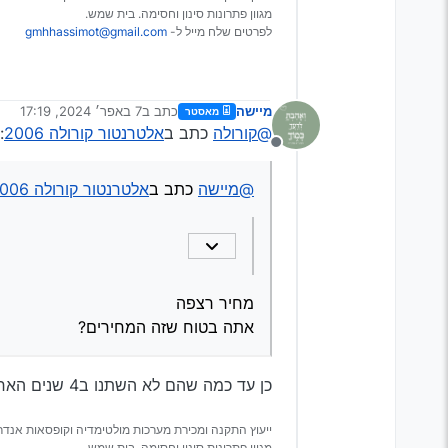
מגוון פתרונות סינון וחסימה. בית שמש.
לפרטים שלח מייל ל-
gmhhassimot@gmail.com
מיישה
כתב ב
7 באפר׳ 2024, 17:19
מאסטר
נערך לאחרונה על ידי
@קורולה
כתב ב
אלטרנטור קורולה 2006
:
מנותק
@מיישה
כתב ב
אלטרנטור קורולה 2006
מחיר רצפה
אתה בטוח שזה המחירים?
כן עד כמה שהם לא השתנו ב4 שנים האחרונות.
ייעוץ התקנה ומכירת מערכות מולטימדיה וקופסאות אנדרו
מגוון פתרונות סינון וחסימה. בית שמש.