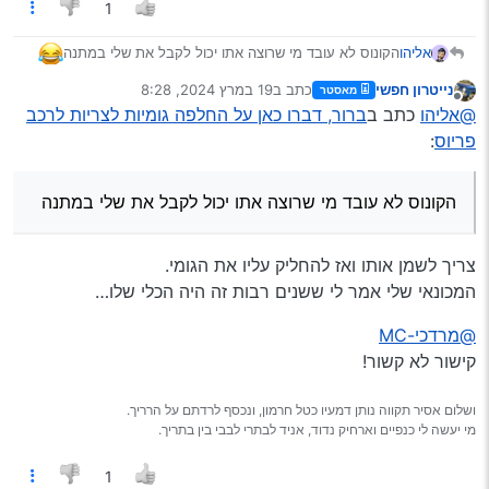
1
הקונוס לא עובד מי שרוצה אתו יכול לקבל את שלי במתנה
אליהו
נייטרון חפשי
כתב ב
19 במרץ 2024, 8:28
מאסטר
נערך לאחרונה על ידי
מנותק
@אליהו
כתב ב
ברור, דברו כאן על החלפה גומיות לצריות לרכב
פריוס
:
הקונוס לא עובד מי שרוצה אתו יכול לקבל את שלי במתנה
צריך לשמן אותו ואז להחליק עליו את הגומי.
המכונאי שלי אמר לי ששנים רבות זה היה הכלי שלו…
@מרדכי-MC
קישור לא קשור!
ושלום אסיר תקווה נותן דמעיו כטל חרמון, ונכסף לרדתם על הרריך.
מי יעשה לי כנפיים וארחיק נדוד, אניד לבתרי לבבי בין בתריך.
1