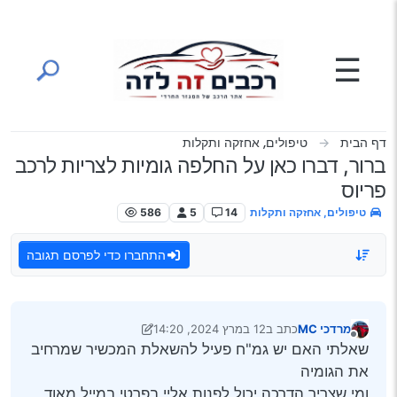
ילוג לתוכן
☰
דף הבית
טיפולים, אחזקה ותקלות
ברור, דברו כאן על החלפה גומיות לצריות לרכב
פריוס
טיפולים, אחזקה ותקלות
14
5
586
התחברו כדי לפרסם תגובה
מרדכי MC
כתב ב
12 במרץ 2024, 14:20
נערך לאחרונה על ידי מרדכי MC
3 בדצמ׳ 2024, 14:21
מנותק
שאלתי האם יש גמ"ח פעיל להשאלת המכשיר שמרחיב
את הגומיה
ומי שצריך הדרכה יכול לפנות אליי בפרטי במייל מאוד