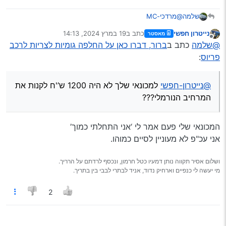
@מרדכי-MC
שלמה
ניגשים לגומיה מצד הגלגל לא מתחת המנוע (אולי אתה מדבר
נייטרון חפשי
כתב ב
19 במרץ 2024, 14:13
מאסטר
על על גומיית צרייה פנימית?) בכל אופן השימון הוא ע’'י משחת
@נייטרון-חפשי
למכונאי שלך לא היה 1200 ש’'ח לקנות את
נערך לאחרונה על ידי
מנותק
@שלמה
כתב ב
ברור, דברו כאן על החלפה גומיות לצריות לרכב
גריז ולא משהו נוזלי שאתה שם על הגומיה מבפנים
המרחיב הנורמלי???
סתם כך אני ממליץ על גומיה אוניברסלית. ולא מקורית של
פריוס
:
היצרן. היא פחות נוטה להיקרע
@נייטרון-חפשי
למכונאי שלך לא היה 1200 ש’'ח לקנות את
המרחיב הנורמלי???
המכונאי שלי פעם אמר לי ‘אני התחלתי כמוך’
אני עכ"פ לא מעוניין לסיים כמוהו.
ושלום אסיר תקווה נותן דמעיו כטל חרמון, ונכסף לרדתם על הרריך.
מי יעשה לי כנפיים וארחיק נדוד, אניד לבתרי לבבי בין בתריך.
2