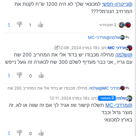
@נייטרון-חפשי
למכונאי שלך לא היה 1200 ש’'ח לקנות את
המרחיב הנורמלי???
2 תגובות
1
@מרדכי-MC
שלמה
ניגשים לגומיה מצד הגלגל לא מתחת המנוע (אולי אתה מדבר
מרדכי MC
כתב ב
19 במרץ 2024, 12:08
על על גומיית צרייה פנימית?) בכל אופן השימון הוא ע’'י משחת
@נייטרון-חפשי
למכונאי שלך לא היה 1200 ש’'ח לקנות את
נערך לאחרונה על ידי מרדכי MC
מנותק
@שלמה
מחילה מכבודו יש בדוד אלי את המחריב 200 שח
גריז ולא משהו נוזלי שאתה שם על הגומיה מבפנים
המרחיב הנורמלי???
סתם כך אני ממליץ על גומיה אוניברסלית. ולא מקורית של
עם גריז , אני כבר מעדיף לשלם 300 שח לכאורה זה גועל נייפש
היצרן. היא פחות נוטה להיקרע
0
מרדכי MC
@שלמה
מחילה מכבודו יש בדוד אלי את המחריב 200 שח
עם גריז , אני כבר מעדיף לשלם 300 שח לכאורה זה גועל
שלמה
כתב ב
19 במרץ 2024, 12:11
מאסטר
נייפש
נערך לאחרונה על ידי
מנותק
@מרדכי-MC
תשלח קישור ואז אגיד לך אם זה שווה או לא. זה
מוצר גדול וכבד
בארץ למכונאי
0