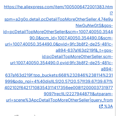
https://he.aliexpress.com/item/1005006472001383.htm
l?
spm=a2g0o.detail.pcDetailTopMoreOtherSeller.4.74e9u
NwGuNwGtS&gps-
id=pcDetailTopMoreOtherSeller&scm=1007.40050.3544
90.0&scm_id=1007.40050.354490.0&scm-
url=1007.40050.354490.0&pvid=9fc3b8f2-de25-481c-
a894-637a163d219f&_t=gps-
id:pcDetailTopMoreOtherSeller,scm-
url:1007.40050.354490.0,pvid:9fc3b8f2-de25-481c-
a894-
637a163d219f,tpp_buckets:668%232846%238114%231
999&pdp_npi=4%40dis!ILS!20.57!20.57!!!39.67!39.67!%
402102f64217108354311417356ee008!1200003731977
9097!rec!IL!2227944871!&utparam-
url=scene%3ApcDetailTopMoreOtherSeller|query_from
%3A