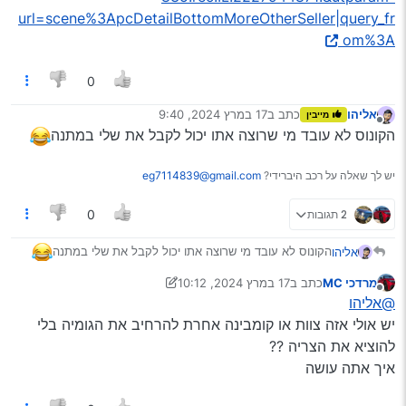
url=scene%3ApcDetailBottomMoreOtherSeller|query_fr
om%3A
0
אליהו
כתב ב
17 במרץ 2024, 9:40
מייבין
נערך לאחרונה על ידי
מנותק
הקונוס לא עובד מי שרוצה אתו יכול לקבל את שלי במתנה
יש לך שאלה על רכב היברידי?
eg7114839@gmail.com
2 תגובות
0
הקונוס לא עובד מי שרוצה אתו יכול לקבל את שלי במתנה
אליהו
מרדכי MC
כתב ב
17 במרץ 2024, 10:12
נערך לאחרונה על ידי מרדכי MC
מנותק
@אליהו
יש אולי אזה צוות או קומבינה אחרת להרחיב את הגומיה בלי
להוציא את הצריה ??
איך אתה עושה