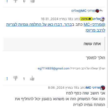
0
מרדכי MC
@אליהו
יש אולי אזה צוות או קומבינה אחרת להרחיב את הגומיה
אליהו
כתב ב
18 במרץ 2024, 16:31
מייבין
בלי להוציא את הצריה ??
נערך לאחרונה על ידי
מנותק
@מרדכי-MC
כתב ב
ברור, דברו כאן על החלפה גומיות לצריות
איך אתה עושה
לרכב פריוס
:
אתה עושה
הולך למוסך
יש לך שאלה על רכב היברידי?
eg7114839@gmail.com
1
מרדכי MC
כתב ב
19 במרץ 2024, 8:06
נערך לאחרונה על ידי
מנותק
אני חושב שזה כסף לפח
הנה אולי המשחק הזה או משהוא בסגנון יכול להחליף את
המותח גומיה לצריה