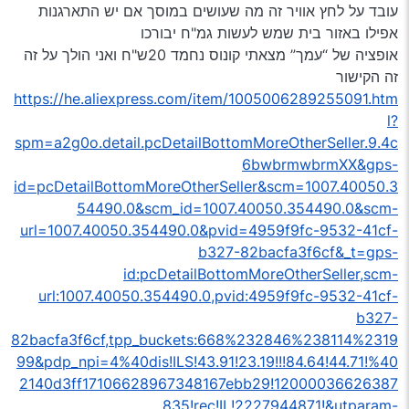
עובד על לחץ אוויר זה מה שעושים במוסך אם יש התארגנות
אפילו באזור בית שמש לעשות גמ"ח יבורכו
אופציה של “עמך” מצאתי קונוס נחמד 20ש"ח ואני הולך על זה
זה הקישור
https://he.aliexpress.com/item/1005006289255091.htm
l?
spm=a2g0o.detail.pcDetailBottomMoreOtherSeller.9.4c
6bwbrmwbrmXX&gps-
id=pcDetailBottomMoreOtherSeller&scm=1007.40050.3
54490.0&scm_id=1007.40050.354490.0&scm-
url=1007.40050.354490.0&pvid=4959f9fc-9532-41cf-
b327-82bacfa3f6cf&_t=gps-
id:pcDetailBottomMoreOtherSeller,scm-
url:1007.40050.354490.0,pvid:4959f9fc-9532-41cf-
b327-
82bacfa3f6cf,tpp_buckets:668%232846%238114%2319
99&pdp_npi=4%40dis!ILS!43.91!23.19!!!84.64!44.71!%40
2140d3ff17106628967348167ebb29!12000036626387
835!rec!IL!2227944871!&utparam-