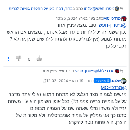
@אליהו
כתב ב
ברור, דברו כאן על החלפה גומיות לצריות
נייטרון חפשי
לרכב פריוס
:
מרדכי MC
כתב ב
19 במרץ 2024, 10:25
נערך לאחרונה על ידי
מנותק
הקונוס לא עובד מי שרוצה אתו יכול לקבל את שלי
@נייטרון-חפשי
טוב נמצא עיניין אחר
במתנה
נכון ששמן זה יכול להיות פתרון אבל אנחנו , נמצאים אם הראש
צריך לשמן אותו ואז להחליק עליו את הגומי.
מתחת למנוע (אין לנו ליפט/ת) ולהתחיל להשים שמן ,זה לא ?
המכונאי שלי אמר לי ששנים רבות זה היה הכלי שלו…
רקטי כל כך
@מרדכי-MC
קישור לא קשור!
0
מרדכי MC
@נייטרון-חפשי
טוב נמצא עיניין אחר
נכון ששמן זה יכול להיות פתרון אבל אנחנו , נמצאים אם
שלמה
כתב ב
19 במרץ 2024, 12:02
מאסטר
הראש מתחת למנוע (אין לנו ליפט/ת) ולהתחיל להשים שמן
נערך לאחרונה על ידי שלמה
מנותק
@מרדכי-MC
,זה לא ?רקטי כל כך
ניגשים לגומיה מצד הגלגל לא מתחת המנוע (אולי אתה מדבר
על על גומיית צרייה פנימית?) בכל אופן השימון הוא ע’'י משחת
גריז ולא משהו נוזלי שאתה שם על הגומיה מבפנים
סתם כך אני ממליץ על גומיה אוניברסלית. ולא מקורית של
היצרן. היא פחות נוטה להיקרע