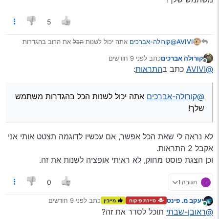
הוא רק הגיב אז ‘פלוני הגיב’ ואם ציטט אז ‘פלוני ציטט’,
כמו כן ‘פלוני תייג אותך’.
5
וכן לגבי התראות על עריכת פוסט, לדעתי זה מיותר.
ועוד דבר, כשמוחקים פוסט, נראה לי אפשר לוותר על
AVIVI
@קורולה-אברכים
אתה יכול לשנות
הכל
את הרוב בהגדרות
מיקומו, אני חושב שיותר נוח לקרוא בלי פוסטים ריקים.
משתמש שלך!
ושוב, יישר כח גדול לכל המנהלים.
קורולה אברכים
כתב
לפני 9 חודשים
נערך לאחרונה על ידי
מנותק
@AVIVI
כתב ב
התראות
:
@קורולה-אברכים
אתה יכול לשנות הכל בהגדרות משתמש
שלך!
לא נראה לי שאת הכל אפשר, אם עכשיו לדוגמה תצטט אותי אני
אקבל 2 התראות.
וכן הצגת פוסט מחוק, לא ראיתי אופציה לשנות את זה.
י
תגובה 1
0
יעקב מ. פינס
כתב
לפני 9 חודשים
סיירת פיקוח
מייבין
נערך לאחרונה על ידי
מחובר
@ראובן-שבתי
תוכל לסדר את זה?