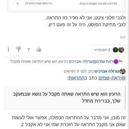
ולגבי פלוני ציטט, אני לא מכיר כזו התראה.
לגבי מחיקת הפוסט, היה על זה פעם דיון.
ידני
2 תגובות
7
@קורולה-אברכים
הרעיון הוא שיש התראה שאתה מקבל
יראת שמים
י
על נושא שבמעקב שלך, כברירת מחדל, כל נושא שאתה
קורולה אברכים
כתב
לפני 9 חודשים
מגיב בו הופך לנושא במעקב. ויש התראה נוספת כשמישהו
נערך לאחרונה על ידי
מנותק
@יראת-שמים
כתב ב
התראות
:
מתייג אותך, וזה רלוונטי אם נניח מישהו מתייג אותך בנושא
שלא במעקב שלך כי הוא חושב שיש לך איזו פיסת מידע
שיכולה להועיל לאותו השרשור.
הרעיון הוא שיש התראה שאתה מקבל על נושא שבמעקב
אפשר לבטל כל דבר דרך הגדרות המשתמש.
שלך, כברירת מחדל
זה מובן, אני מדבר על ההתראה הכפולה, אפשר אולי לעשות
שאם אני מקבל התראה על הזכרת שמי אני לא אקבל 2