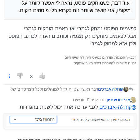
ועוד דבר, כשמוחקים פוסט, נראה לי אפשר לוותר על
כמו כן ‘פלוני תייג אותך’.
וכן לגבי התראות על עריכת פוסט, לדעתי זה מיותר.
מיקומו, אני חושב שיותר נוח לקרוא בלי פוסטים ריקים.
ועוד דבר, כשמוחקים פוסט, נראה לי אפשר לוותר על
מיקומו, אני חושב שיותר נוח לקרוא בלי פוסטים ריקים.
ושוב, יישר כח גדול לכל המנהלים.
לפעמים הפוסט נמחק לגמרי ואז באמת מוחקים לגמרי
אבל לפעמים מוחקים רק מצפיה וכותבים הערה לכותב הפוסט
ולכן א"א למחוק לגמרי
רכב=ההכנסת אורחים כמעט היחידה שיש היום
גמ"ח מוצרים להעברת דירה בעיר אופקים
3
דבר ראשון שכוייח גדול למנהלים ולכל ה’מייסדים’ של
קורולה אברכים
הפורום החשוב הזה, אין ספק שהוא תורם רבות לבעלי
צבי דורש ציון
כתב
לפני 9 חודשים
העגלות מהמגזר.
אז ככה, כשיש לי מעקב על אשכול מסויים ומישהו מגיב
נערך לאחרונה על ידי
מנותק
@קורולה-אברכים
לגבי עריכה אתה יכול לשנות בהגדרות
אם יורשה לי, אתן את השקל שלי למען ייעול המקום
לי, אני מקבל 2התראות, אחת ‘פלוני הגיב וכו’ והשנייה
החשוב הזה ואולי יהיה זה לתועלת כולם.
‘פלוני הזכיר אותך’, לדעתי מספיק התראה אחת, אם
הוא רק הגיב אז ‘פלוני הגיב’ ואם ציטט אז ‘פלוני ציטט’,
כמו כן ‘פלוני תייג אותך’.
וכן לגבי התראות על עריכת פוסט, לדעתי זה מיותר.
ועוד דבר, כשמוחקים פוסט, נראה לי אפשר לוותר על