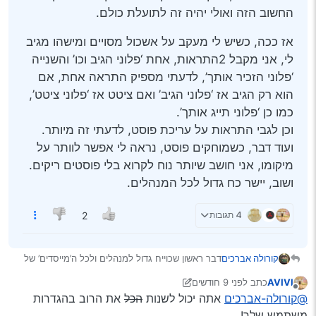
החשוב הזה ואולי יהיה זה לתועלת כולם.
אז ככה, כשיש לי מעקב על אשכול מסויים ומישהו מגיב
לי, אני מקבל 2התראות, אחת ‘פלוני הגיב וכו’ והשנייה
‘פלוני הזכיר אותך’, לדעתי מספיק התראה אחת, אם
הוא רק הגיב אז ‘פלוני הגיב’ ואם ציטט אז ‘פלוני ציטט’,
כמו כן ‘פלוני תייג אותך’.
וכן לגבי התראות על עריכת פוסט, לדעתי זה מיותר.
ועוד דבר, כשמוחקים פוסט, נראה לי אפשר לוותר על
מיקומו, אני חושב שיותר נוח לקרוא בלי פוסטים ריקים.
ושוב, יישר כח גדול לכל המנהלים.
4 תגובות
2
דבר ראשון שכוייח גדול למנהלים ולכל ה’מייסדים’ של
קורולה אברכים
הפורום החשוב הזה, אין ספק שהוא תורם רבות לבעלי
AVIVI
כתב
לפני 9 חודשים
העגלות מהמגזר.
אז ככה, כשיש לי מעקב על אשכול מסויים ומישהו מגיב
נערך לאחרונה על ידי Klonimoos
מנותק
@קורולה-אברכים
אתה יכול לשנות
הכל
את הרוב בהגדרות
אם יורשה לי, אתן את השקל שלי למען ייעול המקום
לי, אני מקבל 2התראות, אחת ‘פלוני הגיב וכו’ והשנייה
החשוב הזה ואולי יהיה זה לתועלת כולם.
‘פלוני הזכיר אותך’, לדעתי מספיק התראה אחת, אם
משתמש שלך!