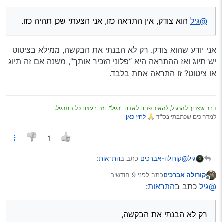
@גיל
הוא צודק, אין התראה כזו, אני הצעתי שכן תהיה כזו.
אני יודע שהוא צודק. רק לא הבנתי את הבקשה, ממילא בציטוט
יש תיוג ואז ההתראה היא “פלוני הזכיר אותך”, משנה אם זה תיוג
או ציטוט? זו התראה אחת בלבד.
דבר שצריך להרגיל, להאיר פנים לאדם "רגיל", וזה בעצם כל התרגיל.
למדריכים שכתבתי בס"ד 🙏
לחץ כאן
1
@קורולה-אברכים
כתב ב
התראות
:
גיל
קורולה אברכים
כתב
לפני 9 חודשים
נערך לאחרונה על ידי
מנותק
@גיל
הוא צודק, אין התראה כזו, אני הצעתי שכן תהיה כזו.
@גיל
כתב ב
התראות
:
אני יודע שהוא צודק. רק לא הבנתי את הבקשה, ממילא בציטוט יש
רק לא הבנתי את הבקשה,
תיוג ואז ההתראה היא “פלוני הזכיר אותך”, משנה אם זה תיוג או