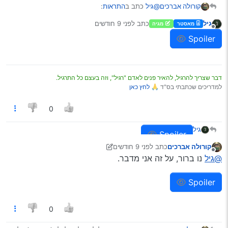
@גיל
כתב ב
התראות
:
קורולה אברכים
גיל
כתב
לפני 9 חודשים
מאסטר
מגיה
נערך לאחרונה על ידי
מנותק
רק לא הבנתי את הבקשה,
Spoiler
לא מבקש כלום, אני רק מציע.
דבר שצריך להרגיל, להאיר פנים לאדם "רגיל", וזה בעצם כל התרגיל.
@גיל
כתב ב
התראות
:
למדריכים שכתבתי בס"ד 🙏
לחץ כאן
ממילא בציטוט יש תיוג ואז ההתראה היא “פלוני
0
הזכיר אותך”
אני מקבל התראה כפולה, גם על הציטוט/תייוג וגם על
גיל
Spoiler
התגובה.
@גיל
כתב ב
התראות
:
קורולה אברכים
כתב
לפני 9 חודשים
נערך לאחרונה על ידי קורולה אברכים
מנותק
@גיל
נו ברור, על זה אני מדבר.
משנה אם זה תיוג או ציטוט?
Spoiler
לדעתי כן, תייוג יכול להיות גם ללא ציטוט.
0