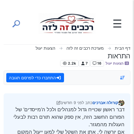
ילוג לתוכן
☰
דף הבית
מערכת רכבים זה לזה
הצעות יעול
התראות
הצעות יעול
16
7
2.2k
התחברו כדי לפרסם תגובה
קורולה אברכים
כתב
לפני 9 חודשים
נערך לאחרונה על ידי יוני
מנותק
דבר ראשון שכוייח גדול למנהלים ולכל ה’מייסדים’ של
הפורום החשוב הזה, אין ספק שהוא תורם רבות לבעלי
העגלות מהמגזר.
אם יורשה לי, אתן את השקל שלי למען ייעול המקום