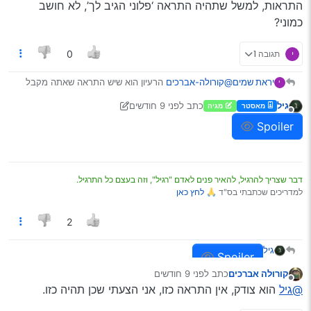
התראות, למשל שתהיה התראה ‘פלוני הגיב לך’, לא חושב
כמוני?
י
תגובה 1
0
@קורולה-אברכים
הרעיון הוא שיש התראה שאתה מקבל
יראת שמים
י
על נושא שבמעקב שלך, כברירת מחדל, כל נושא שאתה
גיל
כתב
לפני 9 חודשים
מאסטר
מגיה
מגיב בו הופך לנושא במעקב. ויש התראה נוספת כשמישהו
נערך לאחרונה על ידי גיל
מנותק
מתייג אותך, וזה רלוונטי אם נניח מישהו מתייג אותך בנושא
Spoiler
ולגבי פלוני ציטט, אני לא מכיר כזו התראה.
שלא במעקב שלך כי הוא חושב שיש לך איזו פיסת מידע
לגבי מחיקת הפוסט, היה על זה פעם דיון.
שיכולה להועיל לאותו השרשור.
אפשר לבטל כל דבר דרך הגדרות המשתמש.
דבר שצריך להרגיל, להאיר פנים לאדם "רגיל", וזה בעצם כל התרגיל.
למדריכים שכתבתי בס"ד 🙏
לחץ כאן
2
גיל
Spoiler
קורולה אברכים
כתב
לפני 9 חודשים
נערך לאחרונה על ידי
מנותק
@גיל
הוא צודק, אין התראה כזו, אני הצעתי שכן תהיה כזו.