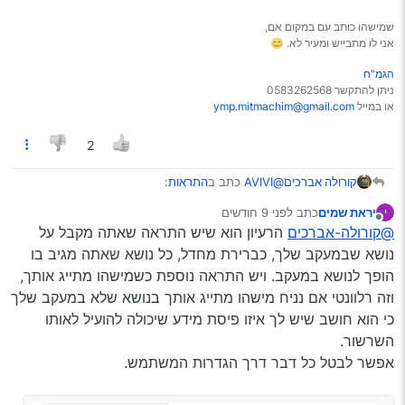
שמישהו כותב עם במקום אם,
אני לו מתבייש ומעיר לא. 😊
הגמ"ח
ניתן להתקשר 0583262568
או במייל
ymp.mitmachim@gmail.com
2
@AVIVI
כתב ב
התראות
:
קורולה אברכים
יראת שמים
כתב
לפני 9 חודשים
י
נערך לאחרונה על ידי
מנותק
@קורולה-אברכים
@קורולה-אברכים
אתה יכול לשנות הכל
הרעיון הוא שיש התראה שאתה מקבל על
בהגדרות משתמש שלך!
נושא שבמעקב שלך, כברירת מחדל, כל נושא שאתה מגיב בו
לא נראה לי שאת הכל אפשר, אם עכשיו לדוגמה תצטט
הופך לנושא במעקב. ויש התראה נוספת כשמישהו מתייג אותך,
אותי אני אקבל 2 התראות.
וזה רלוונטי אם נניח מישהו מתייג אותך בנושא שלא במעקב שלך
וכן הצגת פוסט מחוק, לא ראיתי אופציה לשנות את זה.
כי הוא חושב שיש לך איזו פיסת מידע שיכולה להועיל לאותו
השרשור.
אפשר לבטל כל דבר דרך הגדרות המשתמש.