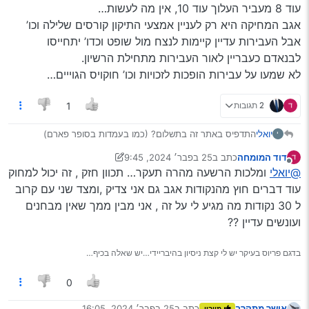
עוד 8 מעביר העלוך עוד 10, אין מה לעשות…
אגב המחיקה היא רק לעניין אמצעי התיקון קורסים שלילה וכו’
אבל העבירות עדיין קיימות לנצח מול שופט וכדו’ יתחייסו
לבנאדם כעבריין לאור העבירות מתחילת הרשיון.
לא שמעו על עבירות הופכות לזכויות וכו’ חוקויס הגוייים…
2 תגובות
1
יואלי
התדפיס באתר זה בתשלום? (כמו בעמדות בסופר פארם)
י
לי יש עם עין הרע 38 נקודות וממתין בכליון עניים למחיקתם, ולא
דוד המומחה
כתב ב
25 בפבר׳ 2024, 9:45
אני לא עבריין, בארץ אתה נכנס לרכב מקבל 8 נקודות מתניע עוד
נערך לאחרונה על ידי דוד המומחה
מנותק
@יואלי
ומלכות הרשעה מהרה תעקר… תכוון חזק , זה יכול למחוק
8 מעביר העלוך עוד 10, אין מה לעשות…
אגב המחיקה היא רק לעניין אמצעי התיקון קורסים שלילה וכו’
עוד דברים חוץ מהנקודות אגב גם אני צדיק ,ומצד שני עם קרוב
אבל העבירות עדיין קיימות לנצח מול שופט וכדו’ יתחייסו לבנאדם
ל 30 נקודות מה מגיע לי על זה , אני מבין ממך שאין מבחנים
כעבריין לאור העבירות מתחילת הרשיון.
ועונשים עדיין ??
לא שמעו על עבירות הופכות לזכויות וכו’ חוקויס הגוייים…
בדגם פריוס בעיקר יש לי קצת ניסיון בהיבריידי…יש שאלה בכיף…
0
אושר מתקרב
כתב ב
25 בפבר׳ 2024, 16:05
מייבין