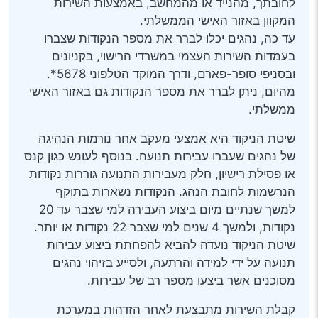
לחובתך, מהנייד או מהמחשב, באמצעות השירות
המקוון באזור האישי הממשלתי.
עד כה, נהגים יכלו לברר את מספר הנקודות שצברו
בעמדות השירות העצמי במשרדי הרישוי, בקניונים
ובסניפי סופר-פארם, ודרך המוקד הטלפוני 5678*.
מהיום, ניתן לברר את מספר הנקודות גם באזור האישי
ממשלתי.
שיטת הניקוד היא אמצעי מעקב אחר נורמות הנהיגה
של נהגים שעברו עבירות תנועה. בנוסף לעונש כגון קנס
או פסילת רישיון, חלק מעבירות התנועה גוררות נקודות
הנרשמות לחובת הנהג. הנקודות נשארות בתוקף
למשך שנתיים מיום ביצוע העבירה למי שצבר עד 20
נקודות, ולמשך 4 שנים למי שצבר 22 נקודות או יותר.
שיטת הניקוד נועדה להביא להפחתת ביצוע עבירות
תנועה על ידי למידה והרתעה, ולסייע בזיהוי נהגים
מסוכנים אשר ביצעו מספר רב של עבירות.
קבלת השירות מתבצעת לאחר הזדהות במערכת