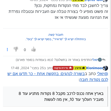
נערך לאחרונה על ידי
מנותק
צריך לחשבן לבד מתי הנקודות נמחקות, נכון?
זה פשוט מופיע לי בצורת טבלה עם העבירות ובטבלה נפרדת
את הנהיגה מונעת שעשיתי אי אז
תעבוד קשה.
בהתחלה יקרא לך "פראייר", בסוף יקראו לך "בוס".
0
יואלי
התדפיס באתר זה בתשלום? (כמו בעמדות בסופר פארם)
י
לי יש עם עין הרע 38 נקודות וממתין בכליון עניים למחיקתם, ולא
Klonimoos
כתב ב
25 בפבר׳ 2024, 17:48
מייבין
סיירת פיקוח
אני לא עבריין, בארץ אתה נכנס לרכב מקבל 8 נקודות מתניע עוד
נערך לאחרונה על ידי
מנותק
@יואלי
כתב ב
בשורה לנהגים: בהקשה אחת - כך תדעו אם יש
8 מעביר העלוך עוד 10, אין מה לעשות…
אגב המחיקה היא רק לעניין אמצעי התיקון קורסים שלילה וכו’
לכם נקודות חובה
:
אבל העבירות עדיין קיימות לנצח מול שופט וכדו’ יתחייסו לבנאדם
כעבריין לאור העבירות מתחילת הרשיון.
לא שמעו על עבירות הופכות לזכויות וכו’ חוקויס הגוייים…
בארץ אתה נכנס לרכב מקבל 8 נקודות מתניע עוד 8
מעביר העלוך עוד 10, אין מה לעשות