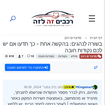
ילוג לתוכן
☰
דף הבית
מדברים רכב
בשורה לנהגים: בהקשה אחת - כך תדעו אם יש
לכם נקודות חובה
מדברים רכב
מידע
נקודות
נקודות חובה
10
7
818
התחברו כדי לפרסם תגובה
YKingsmart
כתב ב
21 בפבר׳ 2024, 18:30
מייבין
נערך לאחרונה על ידי
מחובר
מהיום, ניתן לברר מספר הנקודות שנרשמו לחובתך,
מהנייד או מהמחשב, באמצעות השירות המקוון באזור
האישי הממשלתי | לאחר כניסה למסך הבית, יש ללחוץ