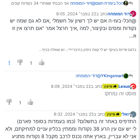
הכל בעזרת השם
@דוד-המומחה
אני הבנתי שאחרי 34 נקודות קונים
אופניים זה נכון?
דוד המומחה
כתב ב
22 בפבר׳ 2024, 8:05
נערך לאחרונה על ידי
מנותק
@הכל-בעז-ה אם יש לך רשיון על חשמלי ,אם לא גם שמה יש
נקודות ומסים ובקיצור, למה ,איך חרצל אמר "אם תרצו אין זו
א…
בדגם פריוס בעיקר יש לי קצת ניסיון בהיבריידי…יש שאלה בכיף…
1
YKingsmart
@דוד-המומחה
0-20 נקודות - הנקודות נמחקות בתוך שנתיים אם לא
Lexus
כתב ב
22 בפבר׳ 2024, 8:09
מייבין
בוצעו עבירות ניקוד נוספות. 12-20 נקודות - חייב בקורס
נערך לאחרונה על ידי
מנותק
פוסט זה נמחק!
בסיסי כתנאי למחיקה בתוך שנתיים. 22 נקודות ומעלה -
הנקודות יימחקו בתוך 4 שנים ממועד העבירה האחרונה
1
ובתנאי שלא צברת נקודות נוספות וביצעת את הקורסים
שנדרשת לבצע (
מקור
)
יואלי
כתב ב
25 בפבר׳ 2024, 8:32
י
מייבין
נערך לאחרונה על ידי
למידע מפורט עיין
כאן
וכן
כאן
מנותק
התדפיס באתר זה בתשלום? (כמו בעמדות בסופר פארם)
לי יש עם עין הרע 38 נקודות וממתין בכליון עניים למחיקתם, ולא
אני לא עבריין, בארץ אתה נכנס לרכב מקבל 8 נקודות מתניע