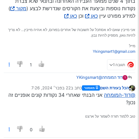
בתוך 4 שנים ממועד העבירה האחרונה ובתנאי שלא צברת
נקודות נוספות וביצעת את הקורסים שנדרשת לבצע (
מקור
)
למידע מפורט עיין
כאן
וכן
כאן
אני מייבין שאם לא אסתכל על תשובות של אחרים בפורום, לא אהיה מייבין… לא צריך
להיות גאון, מספיק להיות נבון.
מייל
Ykingsmart1@gmail.com
תגובה 1
1
דוד המומחה
@YKingsmart
יפה מאוד
הכל בעזרת השם
כתב ב
22 בפבר׳ 2024, 7:26
מאסטר
שאלות מכמה נקודות אתה בבעיה ומתי זה מתמחזר ??
נערך לאחרונה על ידי
מנותק
@דוד-המומחה
אני הבנתי שאחרי 34 נקודות קונים אופניים זה
נכון?
טוב ללמוד תורה לשמור על ארצנו
0