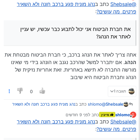
מנותק
@Shebsale
@Shebsale
כתב ב
נהג מונית פגע ברכב חונה ולא השאיר
העובדה שהרכב בלי טסט וביטוח חובה
היא חמורה, אבל חסרת קשר למקרה דנן.
פרטים, מה עושים?
:
מה חמור?? הרכב חונה חודשיים בלי לזוז.
את חברת הביטוח אני יכול לתבוע כבר עכשיו, יש עניין
שומרה מבטחת אותו בחובה, או גם בצ"ג?
לאתר את הנהג?
צד ג’ כמובן.
אתה צריך לאתר את הנהג ברכב, כי חברת הביטוח מבטחת את
הנהג
. אם יתברר למשל שהרכב נגנב או הונהג בידי מי שאינו
מכל מקום, אתה יכול לפנות למשטרה שיאתרו את
מורשה החברה לא תישא באחריות. זאת אחריות נזיקית של
בעל הרכב ומשם לתבוע אותו או את חברת הביטוח
את חברת הביטוח אני יכול לתבוע כבר עכשיו, יש עניין
שלו אם יש לו צ"ג.
הנהג וחברת הביטוח היא שיבוב
לאתר את הנהג?
שווה להוריד את הרכב מהכביש (טוטלאוס)?
תגובה 1
0
מה הסיכוי שחברת הביטוח תשלם בלי להתווכח?
@shlomo
כתב ב
נהג מונית פגע ברכב חונה ולא השאיר
Shebsale
פרטים, מה עושים?
:
shlomo
כתב
לפני 9 חודשים
S
מייבין
נערך לאחרונה על ידי
מנותק
@Shebsale
@Shebsale
כתב ב
נהג מונית פגע ברכב חונה ולא השאיר
העובדה שהרכב בלי טסט וביטוח חובה
היא חמורה, אבל חסרת קשר למקרה דנן.
פרטים, מה עושים?
:
מה חמור?? הרכב חונה חודשיים בלי לזוז.