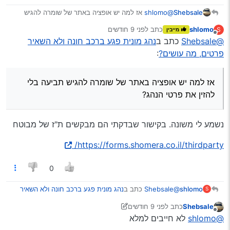
Shebsale
@shlomo
אז למה יש אופציה באתר של שומרה להגיש
תביעה בלי להזין את פרטי הנהג?
shlomo
כתב
לפני 9 חודשים
S
מייבין
נערך לאחרונה על ידי
מנותק
@Shebsale
כתב ב
נהג מונית פגע ברכב חונה ולא השאיר
פרטים, מה עושים?
:
אז למה יש אופציה באתר של שומרה להגיש תביעה בלי
להזין את פרטי הנהג?
נשמע לי משונה. בקישור שבדקתי הם מבקשים ת"ז של מבוטח
https://forms.shomera.co.il/thirdparty/
0
@Shebsale
כתב ב
נהג מונית פגע ברכב חונה ולא השאיר
shlomo
S
פרטים, מה עושים?
:
Shebsale
כתב
לפני 9 חודשים
נערך לאחרונה על ידי Shebsale
11 בנוב׳ 2025, 1:33
מנותק
אז למה יש אופציה באתר של שומרה להגיש תביעה בלי
@shlomo
לא חייבים למלא
להזין את פרטי הנהג?