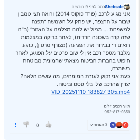
Shebsale
כתב
לפני 9 חודשים
נערך לאחרונה על ידי
מנותק
אני מגיע לרכב (פורד פוקוס 2014) ורואה חצי טמבון
שבור על הרצפה, יש פתק על השמשה “תפנה
למשפחת … ממול יש להם מצלמה על האזור” (ב"ה
שזה קרה בשכונה חרדית), לאחר בדיקה במצלמות
רואים די בבירור את הפגיעה (מצורף סרטון), כרגע
מלבד מספר רכב אין לי שום פרטים על הפוגע, לאחר
חיפוש בחברות הביטוח מצאתי שהמונית מבוטחת
בשומרה,
כעת אני זקוק לעזרת המומחים, מה עושים הלאה?
יצויין שהרכב שלי בלי טסט וביטוח.
VID_20251110_183827_305.mp4
תיווך רכבים זולים
S
מ
3 תגובות
0