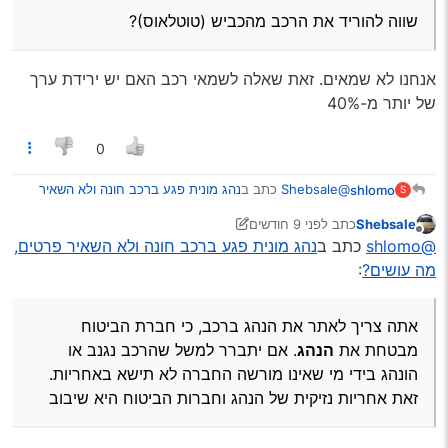
שווה להוריד את הרכב מהכביש (טוטלאוס)?
שומרה מבטחת אותו בחובה, או גם בצ"ג?
אנחנו לא שמאים. זאת שאלה לשמאי רכב האם יש ירידת ערך
צד ג’ כמובן.
של יותר מ-40%
מכל מקום, אתה יכול לפנות למשטרה שיאתרו את
0
בעל הרכב ומשם לתבוע אותו או את חברת הביטוח
את חברת הביטוח אני יכול לתבוע כבר עכשיו, יש עניין
שלו אם יש לו צ"ג.
לאתר את הנהג?
@Shebsale
כתב ב
נהג מונית פגע ברכב חונה ולא השאיר
shlomo
S
שווה להוריד את הרכב מהכביש (טוטלאוס)?
פרטים, מה עושים?
:
Shebsale
כתב
לפני 9 חודשים
מה הסיכוי שחברת הביטוח תשלם בלי להתווכח?
נערך לאחרונה על ידי Shebsale
11 בנוב׳ 2025, 1:31
מנותק
את חברת הביטוח אני יכול לתבוע כבר עכשיו, יש עניין
@shlomo
כתב ב
נהג מונית פגע ברכב חונה ולא השאיר פרטים,
לאתר את הנהג?
מה עושים?
:
אתה צריך לאתר את הנהג ברכב, כי חברת הביטוח מבטחת
את
הנהג
. אם יתברר למשל שהרכב נגנב או הונהג בידי מי
שאינו מורשה החברה לא תישא באחריות. זאת אחריות נזיקית
אתה צריך לאתר את הנהג ברכב, כי חברת הביטוח
של הנהג וחברת הביטוח היא שיבוב
מבטחת את
הנהג
. אם יתברר למשל שהרכב נגנב או
הונהג בידי מי שאינו מורשה החברה לא תישא באחריות.
זאת אחריות נזיקית של הנהג וחברות הביטוח היא שיבוב