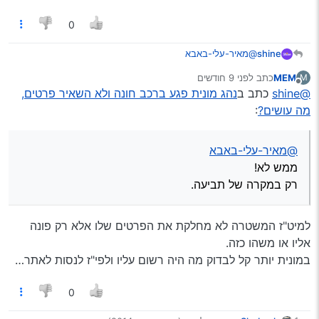
0
shine
@מאיר-עלי-באבא
ממש לא!
MEM
כתב
לפני 9 חודשים
M
רק במקרה של תביעה.
נערך לאחרונה על ידי
מנותק
@shine
כתב ב
נהג מונית פגע ברכב חונה ולא השאיר פרטים,
מה עושים?
:
@מאיר-עלי-באבא
ממש לא!
רק במקרה של תביעה.
למיט"ז המשטרה לא מחלקת את הפרטים שלו אלא רק פונה
אליו או משהו כזה.
במונית יותר קל לבדוק מה היה רשום עליו ולפי"ז לנסות לאתר…
0