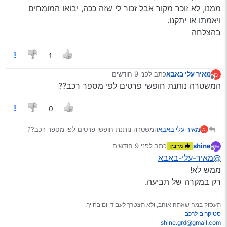
ממנו, לא זוכר מקור אבל זכור לי שזה ככה, יבואו המומחים
ויאמתו או יתקנו.
בהצלחה
1
מאיר עלי באבא
כתב
לפני 9 חודשים
מ
נערך לאחרונה על ידי
מנותק
המשטרה נותנת חופשי פרטים לפי מספר רכב??
0
מאיר עלי באבא
המשטרה נותנת חופשי פרטים לפי מספר רכב??
מ
shine
כתב
לפני 9 חודשים
מייבין
נערך לאחרונה על ידי
מנותק
@מאיר-עלי-באבא
ממש לא!
רק במקרה של תביעה.
תעסוק במה שאתה אוהב, ולא תצטרך לעבוד יום בחייך.
סטיקרים לרכב
shine.grd@gmail.com