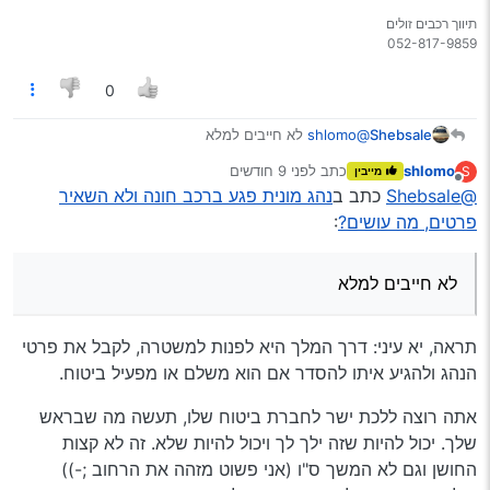
נשמע לי משונה. בקישור שבדקתי הם מבקשים ת"ז של
תיווך רכבים זולים
מבוטח
https://forms.shomera.co.il/thirdparty/
0
Shebsale
@shlomo
לא חייבים למלא
shlomo
כתב
לפני 9 חודשים
S
מייבין
נערך לאחרונה על ידי
מנותק
@Shebsale
כתב ב
נהג מונית פגע ברכב חונה ולא השאיר
פרטים, מה עושים?
:
לא חייבים למלא
תראה, יא עיני: דרך המלך היא לפנות למשטרה, לקבל את פרטי
הנהג ולהגיע איתו להסדר אם הוא משלם או מפעיל ביטוח.
אתה רוצה ללכת ישר לחברת ביטוח שלו, תעשה מה שבראש
שלך. יכול להיות שזה ילך לך ויכול להיות שלא. זה לא קצות
החושן וגם לא המשך ס"ו (אני פשוט מזהה את הרחוב ;-))