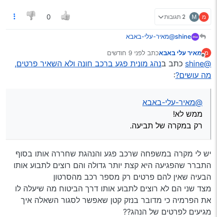
מ
M
2 תגובות
0
shine
@מאיר-עלי-באבא
ממש לא!
מאיר עלי באבא
כתב
לפני 9 חודשים
מ
רק במקרה של תביעה.
נערך לאחרונה על ידי
מנותק
@shine
כתב ב
נהג מונית פגע ברכב חונה ולא השאיר פרטים,
מה עושים?
:
@מאיר-עלי-באבא
ממש לא!
רק במקרה של תביעה.
יש לי מקרה במשפחה שרכב פגע והנהגת שחררה אותו בסוף
התברר שהפגיעה היא קצת יותר גדולה והם רוצים לתבוע אותו
הבעיה שאין להם פרטים רק מספר רכב מהסרטון
מצד שני הם לא רוצים לתבוע אותו דרך הביטוח מה שיעלה לו
את הפרמיה כי מדובר בנזק קטן שאפשר לסגור השאלה איך
מגיעים לפרטים של הנהג??