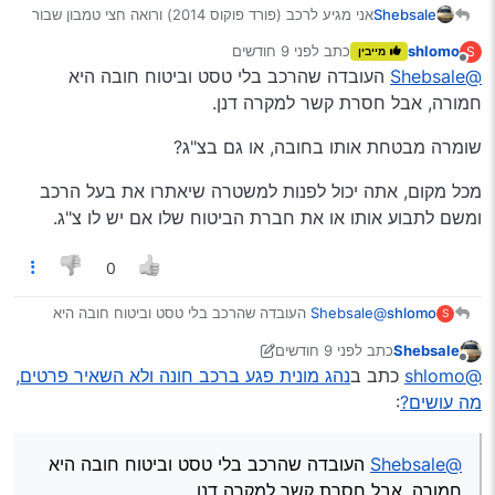
Shebsale
אני מגיע לרכב (פורד פוקוס 2014) ורואה חצי טמבון שבור
על הרצפה, יש פתק על השמשה “תפנה למשפחת … ממול
shlomo
כתב
לפני 9 חודשים
S
מייבין
יש להם מצלמה על האזור” (ב"ה שזה קרה בשכונה חרדית),
נערך לאחרונה על ידי
מנותק
@Shebsale
העובדה שהרכב בלי טסט וביטוח חובה היא
לאחר בדיקה במצלמות רואים די בבירור את הפגיעה
(מצורף סרטון), כרגע מלבד מספר רכב אין לי שום פרטים
חמורה, אבל חסרת קשר למקרה דנן.
על הפוגע, לאחר חיפוש בחברות הביטוח מצאתי שהמונית
מבוטחת בשומרה,
שומרה מבטחת אותו בחובה, או גם בצ"ג?
כעת אני זקוק לעזרת המומחים, מה עושים הלאה?
יצויין שהרכב שלי בלי טסט וביטוח.
מכל מקום, אתה יכול לפנות למשטרה שיאתרו את בעל הרכב
VID_20251110_183827_305.mp4
ומשם לתבוע אותו או את חברת הביטוח שלו אם יש לו צ"ג.
0
@Shebsale
העובדה שהרכב בלי טסט וביטוח חובה היא
shlomo
S
חמורה, אבל חסרת קשר למקרה דנן.
Shebsale
כתב
לפני 9 חודשים
שומרה מבטחת אותו בחובה, או גם בצ"ג?
נערך לאחרונה על ידי Shebsale
11 בנוב׳ 2025, 1:15
מנותק
@shlomo
כתב ב
נהג מונית פגע ברכב חונה ולא השאיר פרטים,
מכל מקום, אתה יכול לפנות למשטרה שיאתרו את בעל הרכב
מה עושים?
:
ומשם לתבוע אותו או את חברת הביטוח שלו אם יש לו צ"ג.
@Shebsale
העובדה שהרכב בלי טסט וביטוח חובה היא
חמורה, אבל חסרת קשר למקרה דנן.