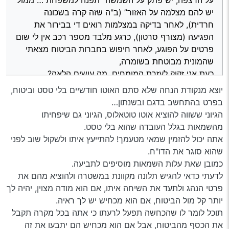
VID_20251110_183827_305.mp4
יש להם מצלמה על האזור” (ב"ה שזה קרה בשכונה
חרדית), לאחר בדיקה במצלמות רואים די בבירור את
הפגיעה (מצורף סרטון), כרגע מלבד מספר רכב אין לי שום
פרטים על הפוגע, לאחר חיפוש בחברות הביטוח מצאתי
שהמונית מבוטחת בשומרה,
כעת אני זקוק לעזרת המומחים, מה עושים הלאה?
יצויין שהרכב שלי בלי טסט וביטוח.
יוצא מנקודת הנחה שלא סתם האוטו חודשיים בלי טסט וביטוח,
VID_20251110_183827_305.mp4
בפרט בהתחשב בדגם ובשנתון…
הגיוני ששווה להוציא אוטו טוטאלוס, הגיוני גם שיפחיתו
מהשמאות בגלל העובדה שהוא בלי טסט.
אתה יכול להזמין שמאי מטעמך! להתייעץ איתו ולשקול שוב לפני
שהוא סוגר את הדו"ח.
כמובן שאת עלות השמאות מוסיפים לתביעה.
לדעתי כדאי להגיש תלונה מקוונת במשטרה ולהוציא מהם את
פרטי הנהג ולתעד את השיחה איתו, אם הוא מודה מצוין, יהיה לך
יותר קל מול הביטוח, אם הוא מכחיש יש לך ראיה.
תוכל לומר לו שהכחשה תפעל לרעתו כי אתה בכל מקרה תקבל
את הכסף מהביטוח, אבל אם הוא מכחיש הם יתבעו את זה