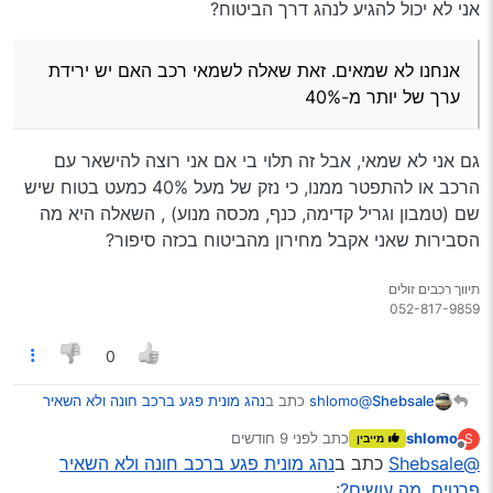
אני לא יכול להגיע לנהג דרך הביטוח?
אנחנו לא שמאים. זאת שאלה לשמאי רכב האם יש ירידת
ערך של יותר מ-40%
גם אני לא שמאי, אבל זה תלוי בי אם אני רוצה להישאר עם
הרכב או להתפטר ממנו, כי נזק של מעל 40% כמעט בטוח שיש
שם (טמבון וגריל קדימה, כנף, מכסה מנוע) , השאלה היא מה
הסבירות שאני אקבל מחירון מהביטוח בכזה סיפור?
תיווך רכבים זולים
0
@shlomo
כתב ב
נהג מונית פגע ברכב חונה ולא השאיר
Shebsale
פרטים, מה עושים?
:
shlomo
כתב
לפני 9 חודשים
S
מייבין
נערך לאחרונה על ידי
מנותק
@Shebsale
כתב ב
נהג מונית פגע ברכב חונה ולא השאיר
אתה צריך לאתר את הנהג ברכב, כי חברת הביטוח
מבטחת את
הנהג
. אם יתברר למשל שהרכב נגנב
פרטים, מה עושים?
: