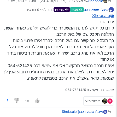
Shebsale
אני מגיע לרכב (פורד פוקוס 2014) ורואה חצי טמבון שבור
על הרצפה, יש פתק על השמשה “תפנה למשפחת … ממול
מיכלין שמאי רכב
כתב
לפני 9 חודשים
מ
שמאי
עורך דין
יש להם מצלמה על האזור” (ב"ה שזה קרה בשכונה חרדית),
נערך לאחרונה על ידי
מנותק
@Shebsale
לאחר בדיקה במצלמות רואים די בבירור את הפגיעה
(מצורף סרטון), כרגע מלבד מספר רכב אין לי שום פרטים
ערב טוב.
על הפוגע, לאחר חיפוש בחברות הביטוח מצאתי שהמונית
קודם כל תיגש לתחנת המשטרה כדי להגיש תלונה. לאחר הגשת
מבוטחת בשומרה,
התלונה תקבל שם של בעל הרכב.
כעת אני זקוק לעזרת המומחים, מה עושים הלאה?
כך תוכל ליצור קשר עם בעל הרכב ולברר איתו פרטי ביטוח
יצויין שהרכב שלי בלי טסט וביטוח.
VID_20251110_183827_305.mp4
מקיף או צד ג’ ומי נהג ברכב. לאחר מכן תוכל לתבוע את בעל
הרכב ו/או את נוהג ברכב ישירות ו/או את חברת הביטוח ביחד
או לחוד.
איפה הרכב נמצא? תתקשר אלי אני שמאי רכב 054-531425.
יכול לעבור דרכך לצלם את הרכב. במידה ותחליט לתבוע אכין לך
שמאות. כדאי שאצלם את הרכב בסמיכות לתאונה.
שמאות רכב מקצועית 054-7531425.
מ
2 תגובות
10
מיכלין שמאי רכב
@Shebsale
מ
ערב טוב.