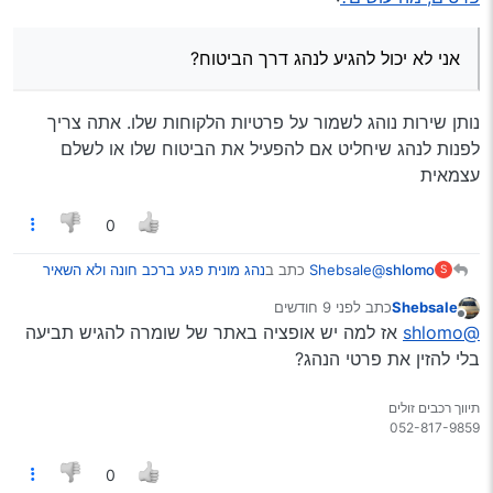
אני לא יכול להגיע לנהג דרך הביטוח?
או הונהג בידי מי שאינו מורשה החברה לא תישא
באחריות. זאת אחריות נזיקית של הנהג וחברות
הביטוח היא שיבוב
אני לא יכול להגיע לנהג דרך הביטוח?
אנחנו לא שמאים. זאת שאלה לשמאי רכב האם יש
ירידת ערך של יותר מ-40%
גם אני לא שמאי, אבל זה תלוי בי אם אני רוצה להישאר עם
נותן שירות נוהג לשמור על פרטיות הלקוחות שלו. אתה צריך
הרכב או להתפטר ממנו, כי נזק של מעל 40% כמעט בטוח
לפנות לנהג שיחליט אם להפעיל את הביטוח שלו או לשלם
שיש שם (טמבון וגריל קדימה, כנף, מכסה מנוע) , השאלה
היא מה הסבירות שאני אקבל מחירון מהביטוח בכזה
עצמאית
סיפור?
0
@Shebsale
כתב ב
נהג מונית פגע ברכב חונה ולא השאיר
shlomo
S
פרטים, מה עושים?
:
Shebsale
כתב
לפני 9 חודשים
נערך לאחרונה על ידי
מנותק
אני לא יכול להגיע לנהג דרך הביטוח?
@shlomo
אז למה יש אופציה באתר של שומרה להגיש תביעה
בלי להזין את פרטי הנהג?
נותן שירות נוהג לשמור על פרטיות הלקוחות שלו. אתה צריך
לפנות לנהג שיחליט אם להפעיל את הביטוח שלו או לשלם
תיווך רכבים זולים
עצמאית
0