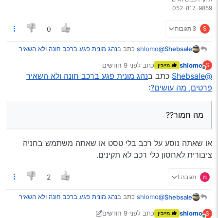
S
3 תגובות
0
@shlomo
כתב ב
נהג מונית פגע ברכב חונה ולא השאיר
Shebsale
פרטים, מה עושים?
:
shlomo
כתב
לפני 9 חודשים
S
מייבין
נערך לאחרונה על ידי
מנותק
@Shebsale
@Shebsale
כתב ב
נהג מונית פגע ברכב חונה ולא השאיר
העובדה שהרכב בלי טסט וביטוח חובה
היא חמורה, אבל חסרת קשר למקרה דנן.
פרטים, מה עושים?
:
מה חמור?? הרכב חונה חודשיים בלי לזוז.
מה חמור??
שומרה מבטחת אותו בחובה, או גם בצ"ג?
או שאתה נוסע על רכב בלי טסט או שאתה משתמש בחניה
צד ג’ כמובן.
ציבורית לאחסון כלי רכב לא תקינים.
מכל מקום, אתה יכול לפנות למשטרה שיאתרו את
מ
תגובה 1
2
בעל הרכב ומשם לתבוע אותו או את חברת הביטוח
את חברת הביטוח אני יכול לתבוע כבר עכשיו, יש עניין
שלו אם יש לו צ"ג.
לאתר את הנהג?
@shlomo
כתב ב
נהג מונית פגע ברכב חונה ולא השאיר
Shebsale
שווה להוריד את הרכב מהכביש (טוטלאוס)?
פרטים, מה עושים?
:
shlomo
כתב
לפני 9 חודשים
S
מייבין
מה הסיכוי שחברת הביטוח תשלם בלי להתווכח?
נערך לאחרונה על ידי shlomo
11 בנוב׳ 2025, 1:20