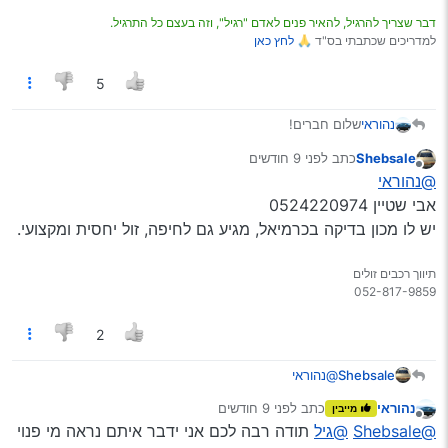
דבר שצריך להרגיל, להאיר פנים לאדם "רגיל", וזה בעצם כל התרגיל.
למדריכים שכתבתי בס"ד 🙏
לחץ כאן
5
נהוראי
שלום חברים!
אשמח אם יש למישהו המלצה על בודק רכב לפני קניה בחיפה
Shebsale
כתב
לפני 9 חודשים
נייד שיגיע עד המוכר שלא יכול לצאת מהבית… כמובן אני לא
נערך לאחרונה על ידי
מנותק
@נהוראי
חושב שיעשה בדיקה של מכון אבל זה רק בשביל לקבל רקע
וכיוון זה בשביל חבר מנתיבות וחבל לשלוח אותו עד לשם
אבי שטיין 0524220974
לחינם.
יש לו מכון בדיקה בכרמיאל, מגיע גם לחיפה, זול יחסית ומקצועי.
תודה רבה!!
תיווך רכבים זולים
2
Shebsale
@נהוראי
אבי שטיין 0524220974
נהוראי
כתב
לפני 9 חודשים
מייבין
יש לו מכון בדיקה בכרמיאל, מגיע גם לחיפה, זול יחסית
נערך לאחרונה על ידי
מנותק
@Shebsale
@גיל
תודה רבה לכם אני ידבר איתם נראה מי פנוי
ומקצועי.