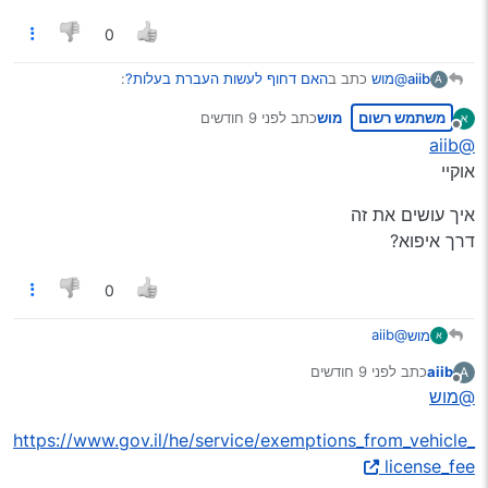
0
@מוש
כתב ב
האם דחוף לעשות העברת בעלות?
:
aiib
A
משתמש רשום
מוש
כתב
לפני 9 חודשים
נערך לאחרונה על ידי
מנותק
כך שקיבלתי לפני חודש בערך לשלם טסט של 1890
@aiib
אוקיי
כמדומני שמקבלים החזר כשהרכב מתקלקל, אתה אמור לשלם
איך עושים את זה
ואז לבקש החזר.
דרך איפוא?
0
@aiib
מוש
אוקיי
aiib
כתב
לפני 9 חודשים
A
איך עושים את זה
נערך לאחרונה על ידי
מנותק
@מוש
דרך איפוא?
https://www.gov.il/he/service/exemptions_from_vehicle_
license_fee