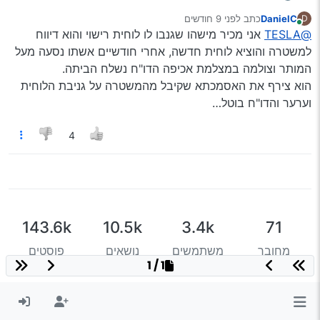
אתה בעצם אומר, שכל אחד כדאי לו לדווח פעם אחת שנגנבה
DanielC
כתב
לפני 9 חודשים
D
לו הלוחית ואז עד סוף חיי הרכב הוא מכוסה בדוחות חניה,
נערך לאחרונה על ידי
מחובר
@TESLA
אני מכיר מישהו שגנבו לו לוחית רישוי והוא דיווח
מצלמה ושאר מרעין בישין?
למשטרה והוציא לוחית חדשה, אחרי חודשיים אשתו נסעה מעל
המותר וצולמה במצלמת אכיפה הדו"ח נשלח הביתה.
הוא צירף את האסמכתא שקיבל מהמשטרה על גניבת הלוחית
וערער והדו"ח בוטל…
4
143.6k
10.5k
3.4k
71
מחובר
משתמשים
נושאים
פוסטים
1 / 1