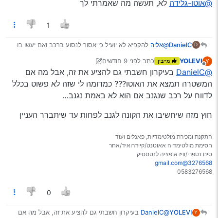
@אוטו-גלידה
לא, תעשה מה שאמרתי לך
1
DanielC
@אליה
להקפיא לא יועיל כי אסור לנסוע ברכב ואם יעשו בו
D
עבירה או עם המספר רישוי ייענש על נסיעה ברכב עם רישיון
YOLEVI
כתב
לפני 9 חודשים
Y
מייבין
בהקפאה, הבחור שקנה ממנו את הרכב רוצה לעשות העברת
נערך לאחרונה על ידי YOLEVI
11 ביולי 2025, 7:19
מנותק
@DanielC
בעיקרון חשבתי גם להציע את זה, אבל מה אם
בעלות לכן הורדה מהכביש לא נראה אופציה.
לכן הדרך הנכונה היא לדווח למשטרה (טופס מקוון) שנגנבה
המשטרה תמצא את האוטו??? כמדומה לי שזה לא פשוט בכלל
הלוחית רישוי וכך אם יעשו עבירה עם הרכב או עם המספר
לדווח על רכב שנגנב אם הוא לא באמת נגנב…
הוא יציג את המסמך של אישור של גניבת הלוחית
וההשתמשות בה נעשה ע"י “הגנב”.
חוץ מזה שיחשיבו את הקונה לגנב לפחות עד שיתברר העניין
כך הייתי עושה במקרה הזה
התקנת ומכירת מולטימדיות, פאנלים ועוד
חסימת מולטימדיה אאוטנט/קיידרואיד/אחר
סים נטפרי/וויז אופציה לנטסטיק
3276568@gmail.com
0583276568
0
@DanielC
בעיקרון חשבתי גם להציע את זה, אבל מה אם
YOLEVI
Y