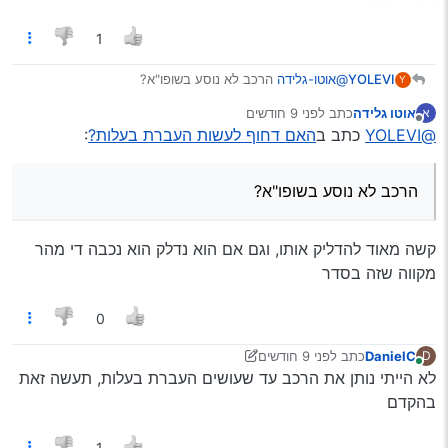
1
YOLEVI
@אוטו-גלידה
הרכב לא נוסע בשופו"א?
Y
אם לא אז לענ"ד זה לא סיכון גדול
אוטו גלידה
כתב
לפני 9 חודשים
א
אבל במחשבה שנייה אפשר להחליף לוחית רישוי… חשש קצת
נערך לאחרונה על ידי
מנותק
@YOLEVI
כתב ב
האם דחוף לעשות העברת בעלות?
:
רחוק אבל קיים
הרכב לא נוסע בשופו"א?
קשה מאוד להדליק אותו, וגם אם הוא נדלק הוא נכבה די מהר
מקווה שזה בסדר
0
DanielC
כתב
לפני 9 חודשים
D
נערך לאחרונה על ידי יוני
11 במרץ 2025, 6:22
מחובר
לא הייתי נותן את הרכב עד שעושים העברת בעלות, תעשה זאת
בהקדם
1