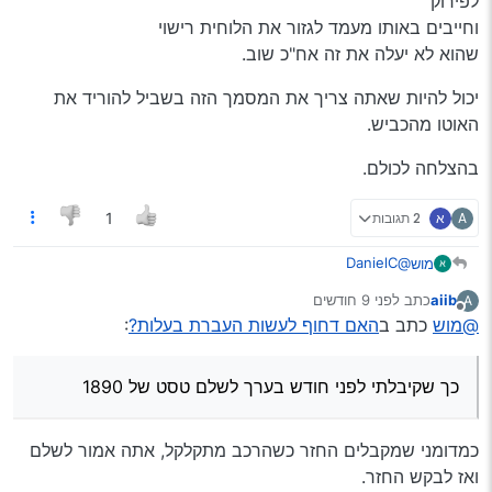
לפירוק
וחייבים באותו מעמד לגזור את הלוחית רישוי
שהוא לא יעלה את זה אח"כ שוב.
יכול להיות שאתה צריך את המסמך הזה בשביל להוריד את
האוטו מהכביש.
בהצלחה לכולם.
A
א
2 תגובות
1
@DanielC
מוש
מנסיון מר קצת
aiib
כתב
לפני 9 חודשים
A
אני מכרתי רכב לפירוק
היום יש אפשרות לעשות דרך האתר בשניות
נערך לאחרונה על ידי
מנותק
@מוש
כתב ב
האם דחוף לעשות העברת בעלות?
:
עד לפני לא הרבה זמן היה אפשרות לבטל את האוטו רק במשרד
הרישוי
ולענין זה שהוא לא מסכים
כך שקיבלתי לפני חודש בערך לשלם טסט של 1890 בגלל שלא
במכירת רכב אם זה לפירוק
כך שקיבלתי לפני חודש בערך לשלם טסט של 1890
הלכתי לבטל פיזית
הוא צריך להחתים אותך על מסמך שהוא קנה ממך את הרכב
יכול להיות שאתה צריך את המסמך הזה בשביל להוריד את האוטו
לפירוק
מהכביש.
וחייבים באותו מעמד לגזור את הלוחית רישוי
בהצלחה לכולם.
כמדומני שמקבלים החזר כשהרכב מתקלקל, אתה אמור לשלם
שהוא לא יעלה את זה אח"כ שוב.
ואז לבקש החזר.