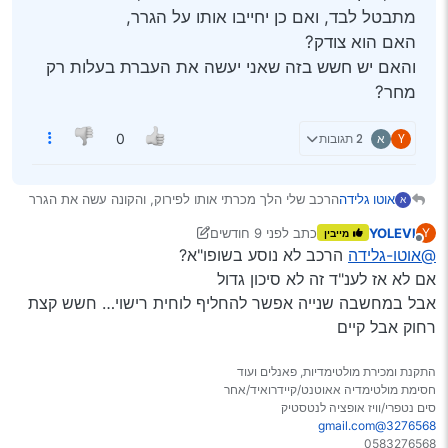
מתבטל לבד, ואם כן יחייבו אותו על הגרר,
האם הוא צודק?
והאם יש חשש בזה שאני יעשה את העברת בעלות רק
מחר?
Y
א
2 תגובות
0
אוטו גלידה
הרכב שלי הלך מכרתי אותו לפירוק, והקונה עשה את הגרר
א
עם הביטוח שלי, ועכשיו הוא אומר לי שהוא לא רוצה לעשות
YOLEVI
כתב
לפני 9 חודשים
Y
מייבין
העברת בעלות של הרכב עד שהרכב מגיע אליו, כיון שאם
נערך לאחרונה על ידי YOLEVI
11 בפבר׳ 2025, 18:22
מנותק
@אוטו-גלידה
הרכב לא נוסע בשופו"א?
אני עושה העברת בעלות, אז הביטוח מתבטל לבד, ואם כן
יחייבו אותו על הגרר,
אם לא אז לענ"ד זה לא סיכון גדול
האם הוא צודק?
אבל במחשבה שנייה אפשר להחליף לוחית רישוי… חשש קצת
והאם יש חשש בזה שאני יעשה את העברת בעלות רק
רחוק אבל קיים
מחר?
התקנת ומכירת מולטימדיות, פאנלים ועוד
חסימת מולטימדיה אאוטנט/קיידרואיד/אחר
סים נטפרי/וויז אופציה לנטסטיק
3276568@gmail.com
0583276568