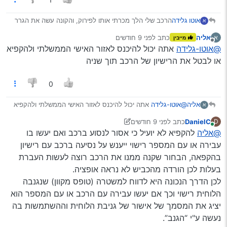
אוטו גלידה
הרכב שלי הלך מכרתי אותו לפירוק, והקונה עשה את הגרר
א
עם הביטוח שלי, ועכשיו הוא אומר לי שהוא לא רוצה לעשות
אליה
כתב
לפני 9 חודשים
א
מייבין
העברת בעלות של הרכב עד שהרכב מגיע אליו, כיון שאם
נערך לאחרונה על ידי
מנותק
@אוטו-גלידה
אתה יכול להיכנס לאזור האישי הממשלתי ולהקפיא
אני עושה העברת בעלות, אז הביטוח מתבטל לבד, ואם כן
יחייבו אותו על הגרר,
או לבטל את הרישיון של הרכב תוך שניה
האם הוא צודק?
והאם יש חשש בזה שאני יעשה את העברת בעלות רק
0
מחר?
אליה
@אוטו-גלידה
אתה יכול להיכנס לאזור האישי הממשלתי ולהקפיא
א
או לבטל את הרישיון של הרכב תוך שניה
DanielC
כתב
לפני 9 חודשים
D
נערך לאחרונה על ידי DanielC
11 בפבר׳ 2025, 21:21
מחובר
@אליה
להקפיא לא יועיל כי אסור לנסוע ברכב ואם יעשו בו
עבירה או עם המספר רישוי ייענש על נסיעה ברכב עם רישיון
בהקפאה, הבחור שקנה ממנו את הרכב רוצה לעשות העברת
בעלות לכן הורדה מהכביש לא נראה אופציה.
לכן הדרך הנכונה היא לדווח למשטרה (טופס מקוון) שנגנבה
הלוחית רישוי וכך אם יעשו עבירה עם הרכב או עם המספר הוא
יציג את המסמך של אישור של גניבת הלוחית וההשתמשות בה
נעשה ע"י “הגנב”.