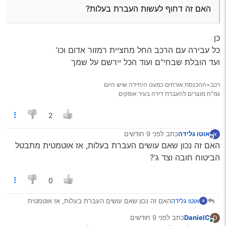
האם זה דחוף לעשות העברת בעלות?
כן
כל עבירה עם הרכב החל מחציית רמזור אדום וכו’
ועד הובלת שבחי"ם ועוד הכל יירשם על שמך
רכב=ההכנסת אורחים כמעט היחידה שיש היום
גמ"ח מוצרים להעברת דירה בעיר אופקים
2
אוטו גלידה
כתב
לפני 9 חודשים
א
נערך לאחרונה על ידי
מנותק
האם זה נכון שאם עושים העברת בעלות, אז אוטמטית מתבטל
הביטוח חובה וצד ג’?
0
אוטו גלידה
האם זה נכון שאם עושים העברת בעלות, אז אוטמטית
א
מתבטל הביטוח חובה וצד ג’?
DanielC
כתב
לפני 9 חודשים
D
נערך לאחרונה על ידי
מחובר