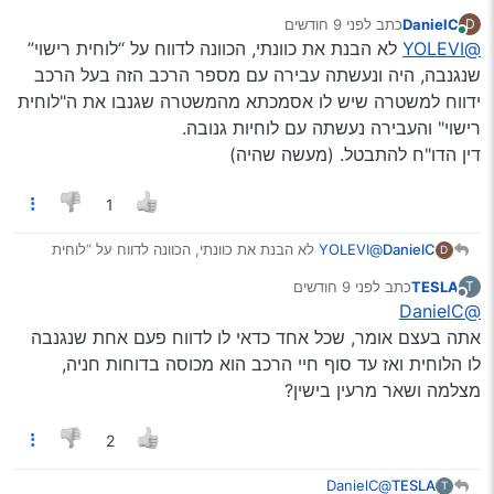
המשטרה תמצא את האוטו??? כמדומה לי שזה לא פשוט
DanielC
כתב
לפני 9 חודשים
D
בכלל לדווח על רכב שנגנב אם הוא לא באמת נגנב…
חוץ מזה שיחשיבו את הקונה לגנב לפחות עד שיתברר העניין
נערך לאחרונה על ידי
מחובר
@YOLEVI
לא הבנת את כוונתי, הכוונה לדווח על “לוחית רישוי”
שנגנבה, היה ונעשתה עבירה עם מספר הרכב הזה בעל הרכב
ידווח למשטרה שיש לו אסמכתא מהמשטרה שגנבו את ה"לוחית
רישוי" והעבירה נעשתה עם לוחיות גנובה.
דין הדו"ח להתבטל. (מעשה שהיה)
1
DanielC
@YOLEVI
לא הבנת את כוונתי, הכוונה לדווח על “לוחית
D
רישוי” שנגנבה, היה ונעשתה עבירה עם מספר הרכב הזה
TESLA
כתב
לפני 9 חודשים
T
בעל הרכב ידווח למשטרה שיש לו אסמכתא מהמשטרה
נערך לאחרונה על ידי
מנותק
@DanielC
שגנבו את ה"לוחית רישוי" והעבירה נעשתה עם לוחיות גנובה.
דין הדו"ח להתבטל. (מעשה שהיה)
אתה בעצם אומר, שכל אחד כדאי לו לדווח פעם אחת שנגנבה
לו הלוחית ואז עד סוף חיי הרכב הוא מכוסה בדוחות חניה,
מצלמה ושאר מרעין בישין?
2
@DanielC
TESLA
T