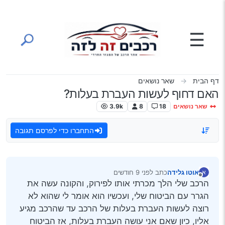
ילוג לתוכן
☰
דף הבית
שאר נושאים
האם דחוף לעשות העברת בעלות?
שאר נושאים
18
8
3.9k
התחברו כדי לפרסם תגובה
אוטו גלידה
כתב
לפני 9 חודשים
א
נערך לאחרונה על ידי
מנותק
הרכב שלי הלך מכרתי אותו לפירוק, והקונה עשה את
הגרר עם הביטוח שלי, ועכשיו הוא אומר לי שהוא לא
רוצה לעשות העברת בעלות של הרכב עד שהרכב מגיע
אליו, כיון שאם אני עושה העברת בעלות, אז הביטוח