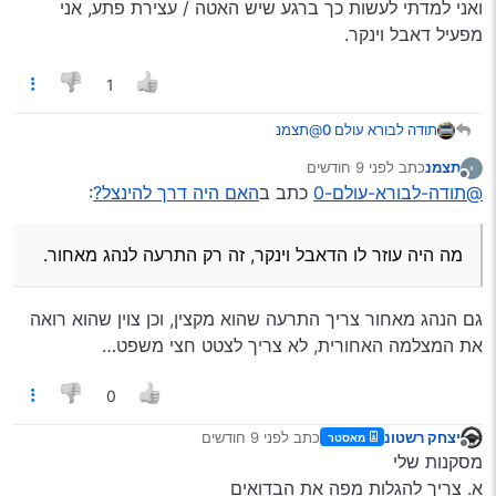
ואני למדתי לעשות כך ברגע שיש האטה / עצירת פתע, אני
מפעיל דאבל וינקר.
1
@תצמנ
תודה לבורא עולם 0
תצמנ
כתב
לפני 9 חודשים
נערך לאחרונה על ידי
מנותק
בצ’רי טיגו 8 ראיתי שכאשר רכב מגיע
@תודה-לבורא-עולם-0
כתב ב
האם היה דרך להינצל?
:
במהירות גבוהה מאחור הוא מדליק דאבל
מה היה עוזר לו הדאבל וינקר, זה רק התרעה לנהג
וינקר
מאחור.
מה היה עוזר לו הדאבל וינקר, זה רק התרעה לנהג מאחור.
בתכלס במצב הנ"ל נראה שלהנהג העוקף לא היה
דרך אגב, ראיתי את הדבר
הזה
כמה פעמים
אכפת לו מכלום!!
בכבישים,
ואני למדתי לעשות כך ברגע שיש האטה / עצירת
גם הנהג מאחור צריך התרעה שהוא מקצין, וכן צוין שהוא רואה
פתע, אני מפעיל דאבל וינקר.
את המצלמה האחורית, לא צריך לצטט חצי משפט…
0
יצחק רשטונ
כתב
לפני 9 חודשים
מאסטר
נערך לאחרונה על ידי
מנותק
מסקנות שלי
א. צריך להגלות מפה את הבדואים