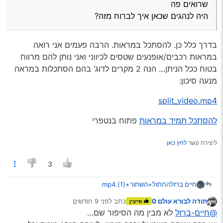
שרואים פה
היה לנהגים שכאן איך לברוח מזה?
בדרך כלל כן. להסתכל במראות. הרבה פעמים אני רואה
במראות רכבים/אופנעים שטסים לכיווני ואני נותן להם מרווח
בטוח ככל הניתן… הנה 2 מקרים לדוג’ בהם הסתכלות במראה
מנעה סיכון:
split_video.mp4
להסתכל תמיד במראות
פתוח בנטפרי
ליצירת קשר
לחץ כאן
3
חיים ברזל
החתול+השחור+(1).mp4
קישור לצפיה
תודה לבורא עולם 0
כתב
לפני 9 חודשים
מייבין
להורדה
נערך לאחרונה על ידי
מנותק
@חיים-ברזל
לא מבין מה הסיפור שם…
הציבור מוזמן לכתוב את המסקנות והלקחים שלו ממה
שרואים פה