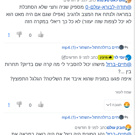
מונית יכל לברוח בדיוק?
והרכב המצלם גם לא היה לאן לברוח…
נערך לאחרונה על ידי
מנותק
@תודה-לבורא-עולם-0
מספיק שניה וחצי שלא הסתכלת
בכל אופן סרטון הזוי
במראה ולנתח את המצב ולהגיב (אפילו שגם אם היה מאט הוא
לא יכל לצפות שזה יעזור) לא כל כך ריאלי במקרה הזה
0
חיים ברזל
החתול+השחור+(1).mp4
קישור לצפיה
יוסי לוי
כתב
לפני 9 חודשים
מייבין
להורדה
נערך לאחרונה על ידי יוסי לוי
מנותק
@חיים-ברזל
מישהו יכול להסביר לי מה קרה שם בדיוק? תחרות
הציבור מוזמן לכתוב את המסקנות והלקחים שלו ממה
שרואים פה
בין …?
היה לנהגים שכאן איך לברוח מזה?
איפה פגעו במונית שהוא איבד את השליטה? הגלגל התפוצץ?
שמח לעזור
תגובה 1
0
חיים ברזל
החתול+השחור+(1).mp4
קישור לצפיה
חובק עולם
כתב
לפני 9 חודשים
להורדה
נערך לאחרונה על ידי
מנותק
@חיים-ברזל
נהג המונית היה ניצל אם היה רואה במראה את
הציבור מוזמן לכתוב את המסקנות והלקחים שלו ממה