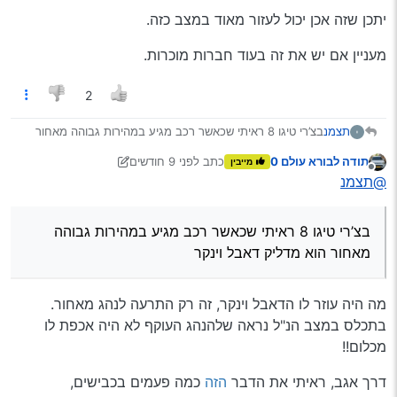
יתכן שזה אכן יכול לעזור מאוד במצב כזה.
מעניין אם יש את זה בעוד חברות מוכרות.
2
בצ’רי טיגו 8 ראיתי שכאשר רכב מגיע במהירות גבוהה מאחור
תצמנ
הוא מדליק דאבל וינקר וכן את המצלמות האחוריות לנהג (היום
תודה לבורא עולם 0
כתב
לפני 9 חודשים
מייבין
ראיתי רכב שעושה ממש כמו בסרטון הנ"ל מאחורי צ’רי ואכן
יתכן שזה אכן יכול לעזור מאוד במצב כזה.
נערך לאחרונה על ידי תודה לבורא עולם 0
מנותק
@תצמנ
נדלקו לו הווינקרים, אם יהיה לי פנאי אולי אשלוף את הצילום).
מעניין אם יש את זה בעוד חברות מוכרות.
בצ’רי טיגו 8 ראיתי שכאשר רכב מגיע במהירות גבוהה
מאחור הוא מדליק דאבל וינקר
מה היה עוזר לו הדאבל וינקר, זה רק התרעה לנהג מאחור.
בתכלס במצב הנ"ל נראה שלהנהג העוקף לא היה אכפת לו
מכלום!!
דרך אגב, ראיתי את הדבר
הזה
כמה פעמים בכבישים,