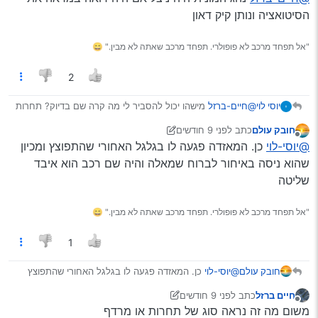
שרואים פה
הסיטואציה ונותן קיק דאון
היה לנהגים שכאן איך לברוח מזה?
"אל תפחד מרכב לא פופולרי. תפחד מרכב שאתה לא מבין." 😄
2
יוסי לוי
@חיים-ברזל
מישהו יכול להסביר לי מה קרה שם בדיוק? תחרות
בין …?
חובק עולם
כתב
לפני 9 חודשים
איפה פגעו במונית שהוא איבד את השליטה? הגלגל התפוצץ?
נערך לאחרונה על ידי חובק עולם
מנותק
@יוסי-לוי
כן. המאזדה פגעה לו בגלגל האחורי שהתפוצץ ומכיון
שהוא ניסה באיחור לברוח שמאלה והיה שם רכב הוא איבד
שליטה
"אל תפחד מרכב לא פופולרי. תפחד מרכב שאתה לא מבין." 😄
1
חובק עולם
@יוסי-לוי
כן. המאזדה פגעה לו בגלגל האחורי שהתפוצץ
ומכיון שהוא ניסה באיחור לברוח שמאלה והיה שם רכב הוא
חיים ברזל
כתב
לפני 9 חודשים
איבד שליטה
נערך לאחרונה על ידי יוני
מנותק
משום מה זה נראה סוג של תחרות או מרדף