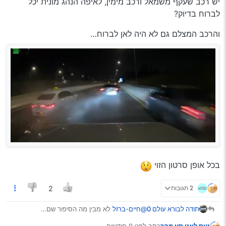
יש רכב שעקף משמאל ורכב מימין, לאיפה הנהג מונית יכל
היה לנהגים שכאן איך לברוח מזה?
לברוח בדיוק?
והרכב המצלם גם לא היה לאן לברוח…
בכל אופן סרטון הזוי
2 תגובות
2
@חיים-ברזל
לא מבין מה הסיפור שם…
תודה לבורא עולם 0
יש רכב שעקף משמאל ורכב מימין, לאיפה הנהג
טוס לאט סע מהר
כתב
לפני 9 חודשים