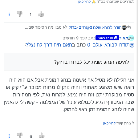
למדריכים שכתבתי בס"ד 🙏
לחץ כאן
1
@חיים-ברזל
לא מבין מה הסיפור שם…
תודה לבורא עולם 0
יש רכב שעקף משמאל ורכב מימין, לאיפה הנהג
מאיר
כתב
לפני 9 חודשים
מנהל ראשי
מונית יכל לברוח בדיוק?
והרכב המצלם גם לא היה לאן לברוח…
נערך לאחרונה על ידי
מנותק
@תודה-לבורא-עולם-0
כתב ב
האם היה דרך להינצל?
:
בכל אופן סרטון הזוי
לאיפה הנהג מונית יכל לברוח בדיוק?
אני חלילה לא מטיל אף אשמה בנהג המונית אבל אם הוא היה
רואה שיש משוגע מאחוריו והיה נותן לו מרווח מכובד ע״י קיק או
סטיה מבוקרת יתכן וזה היה נמנע. למרות זאת, לפי המהירות
שבה המטורף הגיע ל’כמלוא עיניו’ של המצלמה - קשה לי להאמין
שהיה לנהג המונית זמן ראוי לחמוק.
ליצירת קשר
לחץ כאן
6