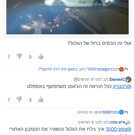
אולי זה הבסיס ברזל של הגלגל?
0
@צפוני1000
כתב ב
האם היה דרך להינצל?
:
רכבניק
ר
DanielC
כתב
לפני 9 חודשים
D
נערך לאחרונה על ידי DanielC
מנותק
@רכבניק
@רכבניק
כתב ב
האם היה דרך להינצל?
:
ככל הנראה זה הג’אנט משתפשף באספלט
לא נראה ככה
3
מה זה האש שיוצאת עוד לפני איבוד השליטה?
צפוני1000
פוסט זה נמחק!
צ
אחורי הרכב נפל על הכביש
איש גמזו
כתב
לפני 9 חודשים
נערך לאחרונה על ידי
מנותק
@צפוני1000
איך גילח את הגלגל והשאיר את הטמבון האחורי