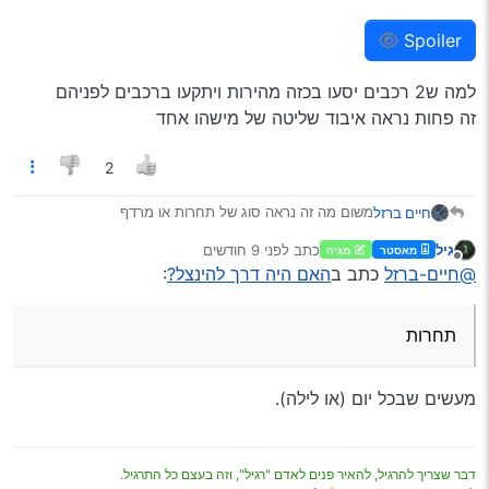
Spoiler
למה ש2 רכבים יסעו בכזה מהירות ויתקעו ברכבים לפניהם
זה פחות נראה איבוד שליטה של מישהו אחד
2
משום מה זה נראה סוג של תחרות או מרדף
חיים ברזל
גיל
כתב
לפני 9 חודשים
מאסטר
מגיה
נערך לאחרונה על ידי
Spoiler
מנותק
@חיים-ברזל
כתב ב
האם היה דרך להינצל?
:
תחרות
למה ש2 רכבים יסעו בכזה מהירות ויתקעו ברכבים לפניהם
זה פחות נראה איבוד שליטה של מישהו אחד
מעשים שבכל יום (או לילה).
דבר שצריך להרגיל, להאיר פנים לאדם "רגיל", וזה בעצם כל התרגיל.