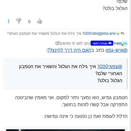
שלם?
הגלגל בולט?
0
איש גמזו
@צפוני1000
איך גילח את הגלגל והשאיר את הטמבון האחורי
שלם?
מאיר
כתב
לפני 9 חודשים
מנהל ראשי
הגלגל בולט?
נערך לאחרונה על ידי מאיר
מנותק
@איש-גמזו
כתב ב
האם היה דרך להינצל?
:
אולי זה הבסיס ברזל של הגלגל?
@צפוני1000
איך גילח את הגלגל והשאיר את הטמבון
האחורי שלם?
הגלגל בולט?
הטמבון גמיש, הוא נמעך וחזר למקום. אני מאמין שהביטנה
התפרקה אבל קשה לזהות בחושך.
הדלת לעומת זאת כן נפגעה כי אינה גמישה: