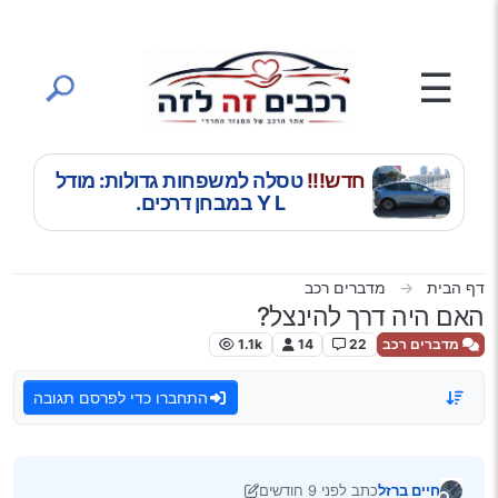
ילוג לתוכן
☰
חדש!!!
טסלה למשפחות גדולות: מודל
Y L במבחן דרכים.
דף הבית
מדברים רכב
האם היה דרך להינצל?
מדברים רכב
22
14
1.1k
התחברו כדי לפרסם תגובה
חיים ברזל
כתב
לפני 9 חודשים