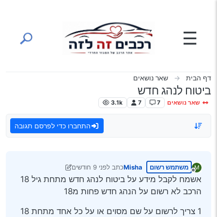
ילוג לתוכן
☰
דף הבית
שאר נושאים
ביטוח לנהג חדש
שאר נושאים
7
7
3.1k
התחברו כדי לפרסם תגובה
משתמש רשום
Misha
כתב
לפני 9 חודשים
M
נערך לאחרונה על ידי Misha
מנותק
אשמח לקבל מידע על ביטוח לנהג חדש מתחת גיל 18
הרכב לא רשום על הנהג חדש פחות מ18
1 צריך לרשום על שם מסוים או על כל אחד מתחת 18