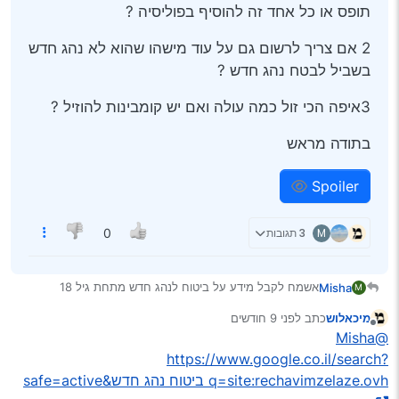
תופס או כל אחד זה להוסיף בפוליסיה ?
2 אם צריך לרשום גם על עוד מישהו שהוא לא נהג חדש
בשביל לבטח נהג חדש ?
3איפה הכי זול כמה עולה ואם יש קומבינות להוזיל ?
בתודה מראש
Spoiler
M
3 תגובות
0
אשמח לקבל מידע על ביטוח לנהג חדש מתחת גיל 18
Misha
M
הרכב לא רשום על הנהג חדש פחות מ18
מיכאלוש
כתב
לפני 9 חודשים
1 צריך לרשום על שם מסוים או על כל אחד מתחת 18 תופס
נערך לאחרונה על ידי
מנותק
@Misha
או כל אחד זה להוסיף בפוליסיה ?
2 אם צריך לרשום גם על עוד מישהו שהוא לא נהג חדש בשביל
https://www.google.co.il/search?
לבטח נהג חדש ?
q=site:rechavimzelaze.ovh ביטוח נהג חדש&safe=active
3איפה הכי זול כמה עולה ואם יש קומבינות להוזיל ?