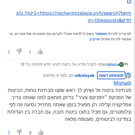
בתודה מראש
https://rechavimzelaze.ovh/search?term=ביטוח נהג
חדש&in=titlesposts
Spoiler
לא צריך להיות
מאסטר
בשביל לדעת שבלי לקרוא גם תשובות של אחרים, אי
אפשר להיות אפילו
מייבין
.
1
אשמח לקבל מידע על ביטוח לנהג חדש מתחת גיל 18
Misha
M
הרכב לא רשום על הנהג חדש פחות מ18
משתמש רשום
nikolayak
כתב
לפני 9 חודשים
1 צריך לרשום על שם מסוים או על כל אחד מתחת 18 תופס
נערך לאחרונה על ידי
מנותק
או כל אחד זה להוסיף בפוליסיה ?
@Misha
2 אם צריך לרשום גם על עוד מישהו שהוא לא נהג חדש בשביל
מבחינת ביטוח זול ושיתן לך ראש שקט מבחינת נוחות, הביטוח
לבטח נהג חדש ?
של הפניקס ״הפניקס צעיר״ בדיוק מותאם למה שאתה צריך.
3איפה הכי זול כמה עולה ואם יש קומבינות להוזיל ?
אפליקציה קלילה רק מפעיל בזמן שאתה מתחיל נסיעה וזה לפי
בתודה מראש
קילומטרים, גם מכיל בתוכו ביטוח חובה, גם חברה בין הגדולות
במדינה לביטוחים, מעטפת מלאה
Spoiler
0