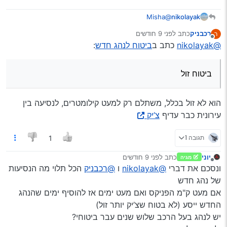
@Misha
nikolayak
מבחינת ביטוח זול ושיתן לך ראש שקט מבחינת נוחות,
רכבניק
כתב
לפני 9 חודשים
ר
הביטוח של הפניקס ״הפניקס צעיר״ בדיוק מותאם למה
נערך לאחרונה על ידי
מנותק
@nikolayak
כתב ב
ביטוח לנהג חדש
:
שאתה צריך.
אפליקציה קלילה רק מפעיל בזמן שאתה מתחיל נסיעה וזה
לפי קילומטרים, גם מכיל בתוכו ביטוח חובה, גם חברה בין
ביטוח זול
הגדולות במדינה לביטוחים, מעטפת מלאה
הוא לא זול בכלל, משתלם רק למעט קילומטרים, לנסיעה בין
עירונית כבר עדיף
צ’יק
תגובה 1
1
יוני
כתב
לפני 9 חודשים
מגיה
נערך לאחרונה על ידי
מנותק
ונסכם את דברי
@nikolayak
ו
@רכבניק
הכל תלוי מה הנסיעות
של נהג חדש
אם מעט ק"מ הפניקס ואם מעט ימים אז להוסיף ימים שהנהג
החדש ייסע (לא בטוח שצ’יק יותר זול)
יש לנהג בעל הרכב שלוש שנים עבר ביטוחי?