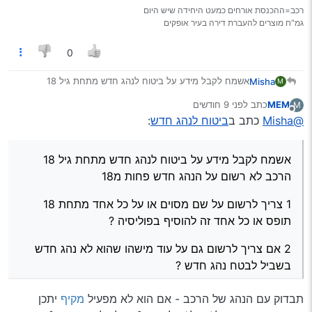
רכב=ההכנסת אורחים כמעט היחידה שיש היום
גמ"ח מוצרים להעברת דירה בעיר אופקים
0
אשמח לקבל מידע על ביטוח לנהג חדש מתחת גיל 18
Misha
M
הרכב לא רשום על הנהג חדש פחות מ18
MEM
כתב
לפני 9 חודשים
M
1 צריך לרשום על שם מסוים או על כל אחד מתחת 18 תופס
נערך לאחרונה על ידי
מנותק
@Misha
כתב ב
ביטוח לנהג חדש
:
או כל אחד זה להוסיף בפוליסיה ?
2 אם צריך לרשום גם על עוד מישהו שהוא לא נהג חדש בשביל
לבטח נהג חדש ?
אשמח לקבל מידע על ביטוח לנהג חדש מתחת גיל 18
3איפה הכי זול כמה עולה ואם יש קומבינות להוזיל ?
הרכב לא רשום על הנהג חדש פחות מ18
בתודה מראש
1 צריך לרשום על שם מסוים או על כל אחד מתחת 18
תופס או כל אחד זה להוסיף בפוליסיה ?
Spoiler
2 אם צריך לרשום גם על עוד מישהו שהוא לא נהג חדש
בשביל לבטח נהג חדש ?
3איפה הכי זול כמה עולה ואם יש קומבינות להוזיל ?
תבדוק עם הנהג של הרכב - אם הוא לא מפעיל
מקיף
יתכן