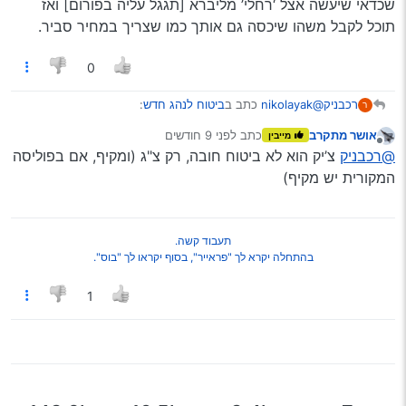
שכדאי שיעשה אצל ‘רחלי’ מליברא [תגגל עליה בפורום] ואז
בתודה מראש
תוכל לקבל משהו שיכסה גם אותך כמו שצריך במחיר סביר.
Spoiler
0
@nikolayak
כתב ב
ביטוח לנהג חדש
:
רכבניק
ר
אושר מתקרב
כתב
לפני 9 חודשים
מייבין
נערך לאחרונה על ידי
מנותק
ביטוח זול
@רכבניק
צ’יק הוא לא ביטוח חובה, רק צ"ג (ומקיף, אם בפוליסה
המקורית יש מקיף)
הוא לא זול בכלל, משתלם רק למעט קילומטרים, לנסיעה בין
עירונית כבר עדיף
צ’יק
תעבוד קשה.
בהתחלה יקרא לך "פראייר", בסוף יקראו לך "בוס".
1