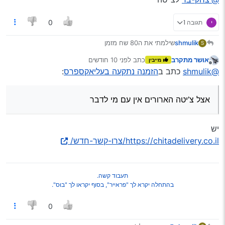
י
תגובה 1
0
shmulik
שילמתי את ה80 שח מזמן
S
הבעיה היא שאין לי מושג מה עם החבילה , איפה היא עכשיו
אושר מתקרב
כתב
לפני 10 חודשים
מייבין
אצל צ’יטה הארורים אין עם מי לדבר
נערך לאחרונה על ידי
מנותק
@shmulik
כתב ב
הזמנה נתקעה בעליאקספרס
:
מה אני עושה עכשיו
אצל צ’יטה הארורים אין עם מי לדבר
יש
https://chitadelivery.co.il/צרו-קשר-חדש/
תעבוד קשה.
בהתחלה יקרא לך "פראייר", בסוף יקראו לך "בוס".
0