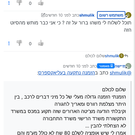
זה כבר פעם שניה שזה קורה לי
0
משתמש רשום
shmulik
כתב
לפני 10 חודשים
S
נערך לאחרונה על ידי יוני
מנותק
תוכל לשלוח לי משהו ברור על זה ? כי אני כבר מותש מהסיוט
הזה
0
shmulik
שלום לכולם
S
הזמנתי הזמנה גדולה מעלי של כל מיני דברים לרכב , בין
מיישה
כתב
לפני 10 חודשים
מאסטר
היתר מצלמת רוורס ומאריך לחגורה
נערך לאחרונה על ידי
מנותק
@shmulik
כתב ב
הזמנה נתקעה בעליאקספרס
:
וקיבלתי הודעה מצ’יטה הארורים שזה תקוע במכס במשרד
התקשורת משרד הרישוי משרד התחבורה
לא הצחלתי להבין …
שלום לכולם
אמרו לי שיש אופציה לשלם 80 שח לא כולל מע"מ והם יבדקו
, שילמתי ואין תגובה ימ"ש,
הזמנתי הזמנה גדולה מעלי של כל מיני דברים לרכב , בין
מה אני יכול לעשות כדי לקבל את הכסף בחזרה?
היתר מצלמת רוורס ומאריך לחגורה
זה כבר פעם שניה שזה קורה לי
וקיבלתי הודעה מצ’יטה הארורים שזה תקוע במכס במשרד
התקשורת משרד הרישוי משרד התחבורה
לא הצחלתי להבין …
אמרו לי שיש אופציה לשלם 80 שח לא כולל מע"מ והם