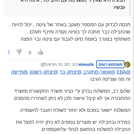
הבעיה היא שאין לי מושג מה עם החבילה , איפה היא
עכשיו
תנסה לבדוק עם המספר מעקב באתר של ציטה , יכול להיות
שהחבילה כבר מחכה לך באיזה נקודה ותיכף תעלם .
משתתף בצערך באמת סיוט לעבוד עם ציטה ובר הפצה
0
משתמש רשום
shmulik
כתב
לפני 10 חודשים
S
נערך לאחרונה על ידי יוני
מנותק
@EBA
@אושר-מתקרב
@יצחק-בר
@יצחק-רשטונ
@מיישה
זה מה שצי’טה הגיבו
שלום רב, המשלוח נבדק ע"י נציגי משרד התקשורת ומשרד
התחבורה אך לא קיבל אישור ולכן לא ניתן לשחררו מהמכס.
המשלוח יישאר במכס ולא יוחזר לשולח ויועבר להשמדה.
במידה ובחבילה יש מוצרים נוספים לא ניתן יהיה לפצל את
החבילה למשלוח בהתאם לנהלי עליאקספרס.