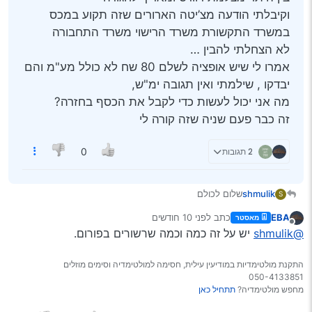
וקיבלתי הודעה מצ’יטה הארורים שזה תקוע במכס
במשרד התקשורת משרד הרישוי משרד התחבורה
לא הצחלתי להבין …
אמרו לי שיש אופציה לשלם 80 שח לא כולל מע"מ והם
יבדקו , שילמתי ואין תגובה ימ"ש,
מה אני יכול לעשות כדי לקבל את הכסף בחזרה?
זה כבר פעם שניה שזה קורה לי
2 תגובות
0
shmulik
שלום לכולם
S
הזמנתי הזמנה גדולה מעלי של כל מיני דברים לרכב , בין
EBA
כתב
לפני 10 חודשים
מאסטר
היתר מצלמת רוורס ומאריך לחגורה
נערך לאחרונה על ידי
מנותק
@shmulik
יש על זה כמה וכמה שרשורים בפורום.
וקיבלתי הודעה מצ’יטה הארורים שזה תקוע במכס במשרד
התקשורת משרד הרישוי משרד התחבורה
לא הצחלתי להבין …
התקנת מולטימדיות במודיעין עילית, חסימה למולטימדיה וסימים מוזלים
אמרו לי שיש אופציה לשלם 80 שח לא כולל מע"מ והם יבדקו
050-4133851
, שילמתי ואין תגובה ימ"ש,
מחפש מולטימדיה?
תתחיל כאן
מה אני יכול לעשות כדי לקבל את הכסף בחזרה?