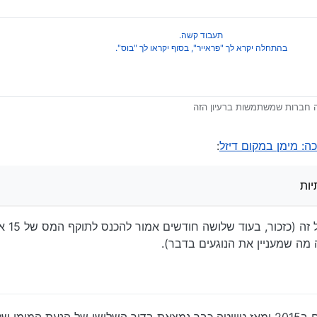
תעבוד קשה.
בהתחלה יקרא לך "פראייר", בסוף יקראו לך "בוס".
 חברות שמשתמשות ברעיון הזה
https://rechavi
אל, באיזור מפרץ חיפה, למשאיות שמונעות במימן, היה דיבור פעם להביא גם אוטו
ה: מימן במקום דיזל
:
ות
ות
או בשל מחס
מה שמעניין את הנוגעים בדבר).
י