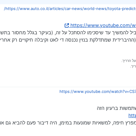
https://www.auto.co.il/articles/car-news/world-news/toyota-predic
https://www.youtube.com/
שביל להמשיך עד שיסכימו להסתכל על זה, (בעיקר בגלל מחסור בתשתי
על הרריך.
יך.
https://www.youtube.com/watch?v=CS
עצבי ברזל בשביל להמשיך עד שיסכימו להסתכל על זה, (בעיקר בגלל מחסור בתשתיות
יצליחו גם אם זה ייקח 
משות ברעיון הזה
htt
פרץ חיפה, למשאיות שמונעות במימן, היה דיבור פעם להביא גם או