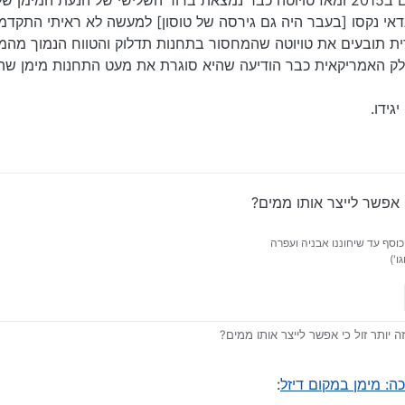
טויוטה מיראי הראשונה יצאה לאוויר העולם ב2015 ומאז טויוטה כבר נמצאת בדור השלישי של הנ
ונדאי נקסו [בעבר היה גם גירסה של טוסון] למעשה לא ראיתי התקד
רית תובעים את טויוטה שהמחסור בתחנות תדלוק והטווח הנמוך מהמ
ק האמריקאית כבר הודיעה שהיא סוגרת את מעט התחנות מימן שהי
גידו.
י אפשר לייצר אותו ממים?
וסף עד שיחוננו אבניה ועפרה
ו')
 יותר זול כי אפשר לייצר אותו ממים?
ה: מימן במקום דיזל
: