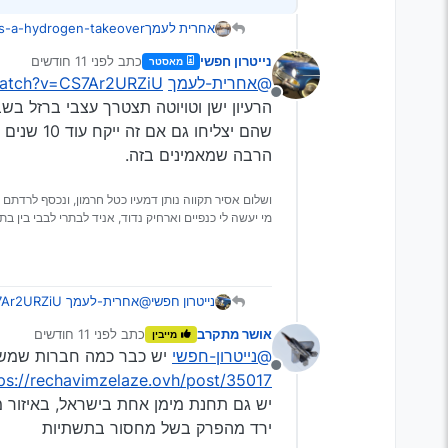
אחרית לעמך
ts-a-hydrogen-takeover/
נייטרון חפשי
כתב
לפני 11 חודשים
מאסטר
נערך לאחרונה על ידי
@אחרית-לעמך
watch?v=CS7Ar2URZiU
מנותק
הרעיון ישן וטויוטה תצטרך עצבי ברזל ב
הרבה שמאמינים בזה.
ושלום אסיר תקווה נותן דמעיו כטל חרמון, ונכסף לרדתם 
מי יעשה לי כנפיים וארחיק נדוד, אניד לבתרי לבבי בין בתר
נייטרון חפשי
@אחרית-לעמך
7Ar2URZiU
הרעיון ישן וטויוטה תצטרך 
אושר מתקרב
כתב
לפני 11 חודשים
מייבין
נערך לאחרונה על ידי
@נייטרון-חפשי
יש כבר כמה חברות שמשת
בזה.
מנותק
ps://rechavimzelaze.ovh/post/35017
יש גם תחנת מימן אחת בישראל, באיזור מ
ירד מהפרק בשל מחסור בתשתיות