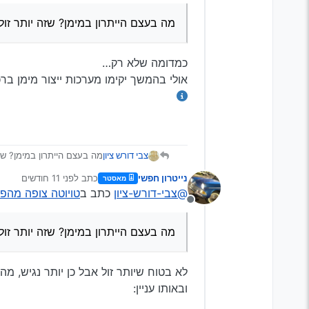
מה בעצם הייתרון במימן? שזה יותר זול
כמדומה שלא רק…
אולי בהמשך יקימו מערכות ייצור מימן ב
צבי דורש ציון
מה בעצם הייתרון במימן? שזה
נייטרון חפשי
כתב
לפני 11 חודשים
מאסטר
נערך לאחרונה על ידי
@צבי-דורש-ציון
כתב ב
טויוטה צופה מהפכ
מנותק
מה בעצם הייתרון במימן? שזה יותר זול
לא בטוח שיותר זול אבל כן יותר נגיש, מה
ובאותו עניין: