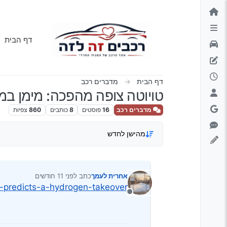
ילוג לתוכן
דף הבית
דף הבית
מדברים רכב
טויוטה צופה מהפכה: מימן במק
מדברים רכב
16
פוסטים
8
כותבים
860
צפיות
מהישן לחדש
אחרית לעמך
כתב
לפני 11 חודשים
נערך לאחרונה על ידי
a-predicts-a-hydrogen-takeover/
מנותק