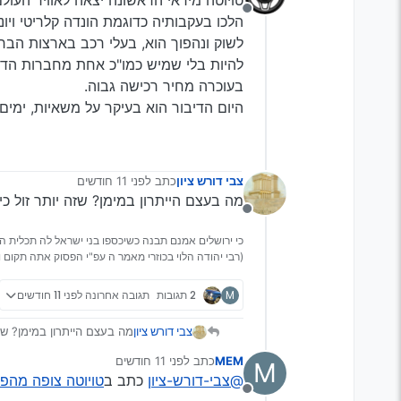
מנותק
הלכו בעקבותיה כדוגמת הונדה קלריטי וי
לשוק ונהפוך הוא, בעלי רכב בארצות הב
להיות בלי שמיש כמו"כ אחת מחברות הדל
בעוכרה מחיר רכישה גבוה.
היום הדיבור הוא בעיקר על משאיות, ימים י
צבי דורש ציון
כתב
לפני 11 חודשים
נערך לאחרונה על ידי
מה בעצם הייתרון במימן? שזה יותר זול כ
מנותק
כי ירושלים אמנם תבנה כשיכספו בני ישראל לה תכלית הכ
(רבי יהודה הלוי בכוזרי מאמר ה עפ"י הפסוק אתה תקום וג
M
2 תגובות
תגובה אחרונה
לפני 11 חודשים
צבי דורש ציון
מה בעצם הייתרון במימן? שזה
MEM
כתב
לפני 11 חודשים
M
נערך לאחרונה על ידי
@צבי-דורש-ציון
כתב ב
טויוטה צופה מהפכ
מנותק