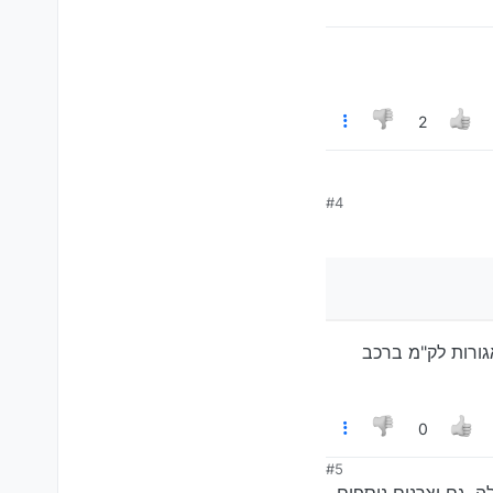
2
#4
בוסים כאלה, כנראה ירד
ור במסים שאפשר לגבות על זה (כזכור, בעוד שלושה חודשים אמור להכנס לתוקף המס של 15 אגורות לק"מ ברכב
0
#5