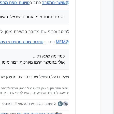
@אושר-מתקרב
כתב ב
טויוטה צופה מהפכ
יש גם תחנת מימן אחת בישראל, באיזו
למיטב זכרוני שם מדובר בבעירת מימן ולא
@MEM
כתב ב
טויוטה צופה מהפכה: מימן
כמדומה שלא רק…
אולי בהמשך יקימו מערכות ייצור מימ
שיעבדו על חשמל שהרכב ייצר ממימן שהו
ושלום אסיר תקווה נותן דמעיו כטל חרמון, ונכסף לרדתם 
מי יעשה לי כנפיים וארחיק נדוד, אניד לבתרי לבבי בין בתר
M
2 תגובות
תגובה אחרונה
לפני 11 חודשים