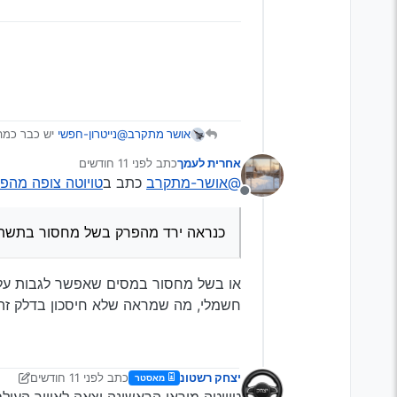
אושר מתקרב
@נייטרון-חפשי
יש כבר כמה
mzelaze.ovh/post/35017
אחרית לעמך
כתב
לפני 11 חודשים
יש גם תחנת מימן אחת בישר
נערך לאחרונה על ידי
@אושר-מתקרב
כתב ב
טויוטה צופה מהפכ
מהפרק בשל מחסור בתשתי
מנותק
כנראה ירד מהפרק בשל מחסור בתשתי
חשמלי, מה שמראה שלא חיסכון בדלק זה 
יצחק רשטונ
כתב
לפני 11 חודשים
מאסטר
נערך לאחרונה על ידי יונ