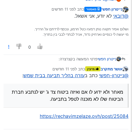
יש לו סוכן?
נייטרון חפשי
כתב
לפני 11 חודשים
מאסטר
נערך לאחרונה על ידי
מנותק
@דובאי
לא יודע, אני אשאל.
ושלום אסיר תקווה נותן דמעיו כטל חרמון, ונכסף לרדתם על הרריך.
מי יעשה לי כנפיים וארחיק נדוד, אניד לבתרי לבבי בין בתריך.
0
נייטרון חפשי
פרטי המעשה בקצרצרה:
חבר בבי"ש נכנס בנהג הסעות שחתך אותו והוא רוצה
אושר מתקרב
כתב
לפני 11 חודשים
מייבין
להגיש תביעה, מאחר ולא ידוע לו אם ואיזה ביטוח צד ג’ יש
נערך לאחרונה על ידי
מנותק
@נייטרון-חפשי
כתב ב
עזרה בהליך תביעה בבית שמש
:
לנתבע חברת הביטוח שלו לא מוכנה לטפל בתביעה.
הוא לא הבן אדם שידע להסתדר עם זה לבד (וגם אני לא
כ"כ) ולכן אני מחפש עבורו את הדרך הקלה ביותר גם אם
מאחר ולא ידוע לו אם ואיזה ביטוח צד ג’ יש לנתבע חברת
תהיה בתשלום.
יש עד ראיה לאירוע.
הביטוח שלו לא מוכנה לטפל בתביעה.
הכי טוב אם היה מישהו אמין שנותן שירות טיפול בתביעה
במחיר הגיוני (לא מחיר עו"ד- הרכב לא שווה את זה), אם
היה מישהו כזה גם אני הייתי פונה אליו.
https://rechavimzelaze.ovh/post/25084