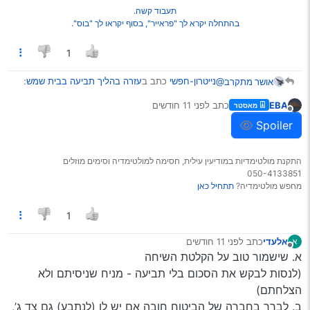
תעבוד קשה.
בהתחלה יקרא לך "פראייר", בסוף יקראו לך "בוס".
1
@נייטרון-חפשי
כתב ב
עזרה בהליך תביעה בבית שמש
:
אושר מתקרב
EBA
כתב
לפני 11 חודשים
מאסטר
נערך לאחרונה על ידי
מנותק
מאחר ולא ידוע לו אם ואיזה ביטוח צד ג’ יש לנתבע
Spoiler
חברת הביטוח שלו לא מוכנה לטפל בתביעה.
https://rechavimzelaze.ovh/post/25084
התקנת מולטימדיות במודיעין עילית, חסימה למולטימדיה וסימים מוזלים
050-4133851
מחפש מולטימדיה?
תתחיל כאן
1
אלעדי
כתב
לפני 11 חודשים
א
נערך לאחרונה על ידי
מנותק
א. שישמור טוב על הקלטת השיחה
(לנסות לבקש את הסכום בלי תביעה - מניח שניסיתם ולא
הצלחתם)
ב. לברר בחברה של הביטוח חובה אם יש לו (לנתבע) גם צד ג’,