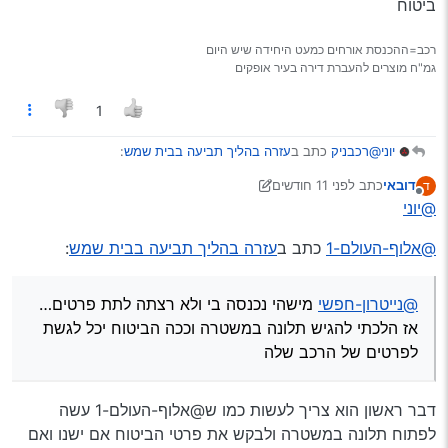
ביטוח
רכב=ההכנסת אורחים כמעט היחידה שיש היום
גמ"ח מוצרים להעברת דירה בעיר אופקים
1
@רכבניק
כתב ב
עזרה בהליך תביעה בבית שמש
:
יוני
דובאי
כתב
לפני 11 חודשים
ד
נערך לאחרונה על ידי דובאי
מנותק
@יוני
אם מישהו עושה לי פגע וברח הביטוח לא ישלם?!
@אלוף-העולם-1
כתב ב
עזרה בהליך תביעה בבית שמש
:
יש לו רק צ"ג שהם עוזרים לו לתבוע, הוא לא מקבל מהם כלום, אז
הם טוענים שכל העזרה זה רק כשיש להם את שם החברת ביטוח
@נייטרון-חפשי
מישהי נכנסה בי ולא רצתה לתת פרטים…
אז הלכתי להגיש תלונה במשטרה וככה הביטוח יכל לגשת
לפרטים של הרכב שלה
דבר ראשון הוא צריך לעשות כמו ש@אלוף-העולם-1 עשה
לפתוח תלונה במשטרה ולבקש את פרטי הביטוח אם ישנו ואם