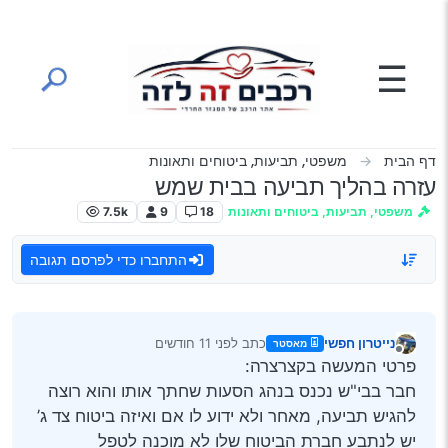
ילוג לתוכן
☰
דף הבית
משפטי, תביעות, ביטוחים ותאונות
עזרה בהליך תביעה בבית שמש
משפטי, תביעות, ביטוחים ותאונות
18
9
7.5k
התחברו כדי לפרסם תגובה
נייטרון חפשי
כתב
לפני 11 חודשים
מאסטר
נערך לאחרונה על ידי
מנותק
פרטי המעשה בקצרצרה:
חבר בבי"ש נכנס בנהג הסעות שחתך אותו והוא רוצה
להגיש תביעה, מאחר ולא ידוע לו אם ואיזה ביטוח צד ג’
יש לנתבע חברת הביטוח שלו לא מוכנה לטפל