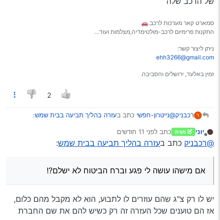
של הרכב שלה
ויסביר לו איך לפעול, איך לאסוף ראיות, ואפילו לעשות
בשבילו מה שניתן.
כמובן שווה לו לשלם על זה כי לו זה קשה מצד השפה ועוד.
סמארט קאר מערכות לרכב.🚗
התקנות פרימיום לרכב-מולטימדיה,מצלמות ועוד…
ניתן ליצור קשר:
ehh3266@gmail.com
זמין באלעד, ירושלים והסביבה.
2
@נייטרון-חפשי
כתב ב
עזרה בהליך תביעה בבית שמש
:
רכבניק
ר
יוני
כתב
לפני 11 חודשים
מגיה
נערך לאחרונה על ידי
מנותק
הוא לקח רק את פרטי ביטוח החובה וזה אותה חברה בה
@רכבניק
כתב ב
עזרה בהליך תביעה בבית שמש
:
הוא עצמו מבוטח, והם אמרו שאם אין לו את פרטי
נשמע מוזר מאוד
הביטוח צד ג’ הם לא מטפלים (אולי זה הם בעצמם…?).
אם מישהו עושה לי פגע וברח הביטוח לא ישלם?!
אם מישהו עושה לי פגע וברח הביטוח לא ישלם?!
יש לו רק צ"ג שהם עוזרים לו לתבוע, הוא לא מקבל מהם כלום,
אז הם טוענים שכל העזרה זה רק כשיש להם את שם החברת