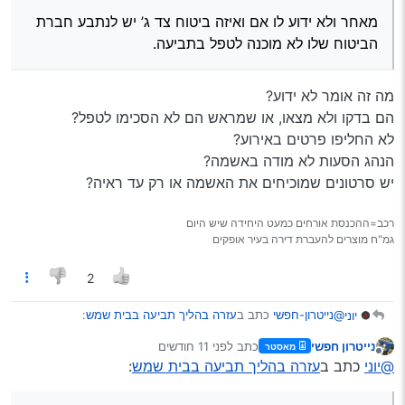
כ"כ) ולכן אני מחפש עבורו את הדרך הקלה ביותר גם אם
מאחר ולא ידוע לו אם ואיזה ביטוח צד ג’ יש לנתבע חברת
תהיה בתשלום.
יש עד ראיה לאירוע.
הביטוח שלו לא מוכנה לטפל בתביעה.
הכי טוב אם היה מישהו אמין שנותן שירות טיפול בתביעה
במחיר הגיוני (לא מחיר עו"ד- הרכב לא שווה את זה), אם
היה מישהו כזה גם אני הייתי פונה אליו.
מה זה אומר לא ידוע?
הם בדקו ולא מצאו, או שמראש הם לא הסכימו לטפל?
לא החליפו פרטים באירוע?
הנהג הסעות לא מודה באשמה?
יש סרטונים שמוכיחים את האשמה או רק עד ראיה?
רכב=ההכנסת אורחים כמעט היחידה שיש היום
גמ"ח מוצרים להעברת דירה בעיר אופקים
2
@נייטרון-חפשי
כתב ב
עזרה בהליך תביעה בבית שמש
:
יוני
נייטרון חפשי
כתב
לפני 11 חודשים
מאסטר
נערך לאחרונה על ידי
מנותק
מאחר ולא ידוע לו אם ואיזה ביטוח צד ג’ יש לנתבע חברת
@יוני
כתב ב
עזרה בהליך תביעה בבית שמש
:
הביטוח שלו לא מוכנה לטפל בתביעה.
מה זה אומר לא ידוע?