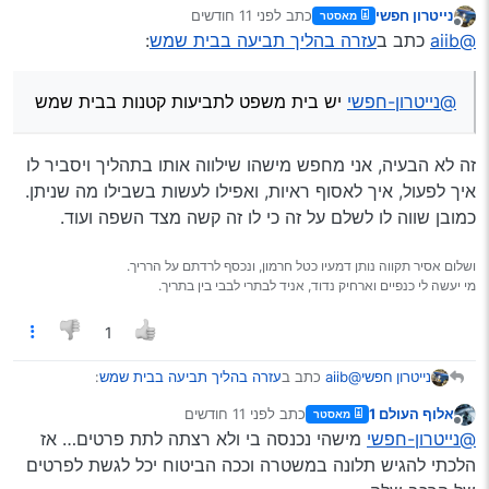
נייטרון חפשי
כתב
לפני 11 חודשים
מאסטר
נערך לאחרונה על ידי
מנותק
@aiib
כתב ב
עזרה בהליך תביעה בבית שמש
:
@נייטרון-חפשי
יש בית משפט לתביעות קטנות בבית שמש
זה לא הבעיה, אני מחפש מישהו שילווה אותו בתהליך ויסביר לו
איך לפעול, איך לאסוף ראיות, ואפילו לעשות בשבילו מה שניתן.
כמובן שווה לו לשלם על זה כי לו זה קשה מצד השפה ועוד.
ושלום אסיר תקווה נותן דמעיו כטל חרמון, ונכסף לרדתם על הרריך.
מי יעשה לי כנפיים וארחיק נדוד, אניד לבתרי לבבי בין בתריך.
1
@aiib
כתב ב
עזרה בהליך תביעה בבית שמש
:
נייטרון חפשי
אלוף העולם 1
כתב
לפני 11 חודשים
מאסטר
נערך לאחרונה על ידי
מנותק
@נייטרון-חפשי
יש בית משפט לתביעות קטנות
@נייטרון-חפשי
מישהי נכנסה בי ולא רצתה לתת פרטים… אז
בבית שמש
הלכתי להגיש תלונה במשטרה וככה הביטוח יכל לגשת לפרטים
זה לא הבעיה, אני מחפש מישהו שילווה אותו בתהליך