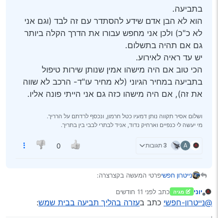
בתביעה.
הוא לא הבן אדם שידע להסתדר עם זה לבד (וגם אני
לא כ"כ) ולכן אני מחפש עבורו את הדרך הקלה ביותר
גם אם תהיה בתשלום.
יש עד ראיה לאירוע.
הכי טוב אם היה מישהו אמין שנותן שירות טיפול
בתביעה במחיר הגיוני (לא מחיר עו"ד- הרכב לא שווה
את זה), אם היה מישהו כזה גם אני הייתי פונה אליו.
ושלום אסיר תקווה נותן דמעיו כטל חרמון, ונכסף לרדתם על הרריך.
מי יעשה לי כנפיים וארחיק נדוד, אניד לבתרי לבבי בין בתריך.
A
3 תגובות
0
נייטרון חפשי
פרטי המעשה בקצרצרה:
חבר בבי"ש נכנס בנהג הסעות שחתך אותו והוא רוצה
יוני
כתב
לפני 11 חודשים
מגיה
להגיש תביעה, מאחר ולא ידוע לו אם ואיזה ביטוח צד ג’ יש
נערך לאחרונה על ידי
מנותק
@נייטרון-חפשי
כתב ב
עזרה בהליך תביעה בבית שמש
:
לנתבע חברת הביטוח שלו לא מוכנה לטפל בתביעה.
הוא לא הבן אדם שידע להסתדר עם זה לבד (וגם אני לא