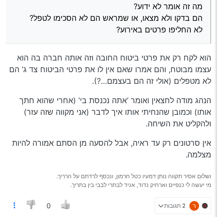
הם בדקו ולא מצאו, או שמראש הם לא הסכימו לטפל?
מה זה אומר לא ידוע?
לא החליפו פרטים באירוע?
הם בדקו ולא מצאו, או שמראש הם לא הסכימו לטפל?
הנהג הסעות לא מודה באשמה?
לא החליפו פרטים באירוע?
יש סרטונים שמוכיחים את האשמה או רק עד ראיה?
הוא לקח רק את פרטי ביטוח החובה וזה אותה חברה בה הוא
עצמו מבוטח, והם אמרו שאם אין לו את פרטי הביטוח צד ג’ הם
לא מטפלים (אולי זה הם בעצמם…?).
הנהג מודה לחצאין ואומר ‘אתה נכנסת בי’ (אחרי שהוא חתך
אותו) וכמובן שהנחיתי אותו איך לדבר (אני מקווה שזה עזר)
ולהקליט את השיחה.
אין סרטונים רק עד ראיה, אבל להסעה מן הסתם אמורה להיות
מצלמה.
ושלום אסיר תקווה נותן דמעיו כטל חרמון, ונכסף לרדתם על הרריך.
מי יעשה לי כנפיים וארחיק נדוד, אניד לבתרי לבבי בין בתריך.
ר
2 תגובות
0