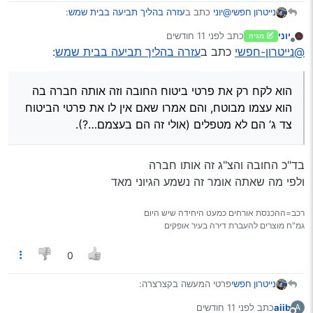
@יוני
כתב ב
עזרה בהליך תביעה בבית שמש
:
נייטרון חפשי
יוני
כתב
לפני 11 חודשים
מגיה
נערך לאחרונה על ידי
מנותק
מה זה אומר לא ידוע?
@נייטרון-חפשי
כתב ב
עזרה בהליך תביעה בבית שמש
:
הם בדקו ולא מצאו, או שמראש הם לא הסכימו
הוא לקח רק את פרטי ביטוח החובה וזה אותה חברה בה
לטפל?
הוא עצמו מבוטח, והם אמרו שאם אין לו את פרטי הביטוח
הוא לקח רק את פרטי ביטוח החובה וזה אותה חברה בה
לא החליפו פרטים באירוע?
צד ג’ הם לא מטפלים (אולי זה הם בעצמם…?).
הנהג מודה לחצאין ואומר ‘אתה נכנסת בי’ (אחרי שהוא
הוא עצמו מבוטח, והם אמרו שאם אין לו את פרטי הביטוח
חתך אותו) וכמובן שהנחיתי אותו איך לדבר (אני מקווה
צד ג’ הם לא מטפלים (אולי זה הם בעצמם…?).
שזה עזר) ולהקליט את השיחה.
אין סרטונים רק עד ראיה, אבל להסעה מן הסתם אמורה
להיות מצלמה.
בד"כ החובה והצ"ג זה אותו חברה
ולפי מה שאתה אומר זה נשמע הגיוני מאד
רכב=ההכנסת אורחים כמעט היחידה שיש היום
גמ"ח מוצרים להעברת דירה בעיר אופקים
0
נייטרון חפשי
פרטי המעשה בקצרצרה:
חבר בבי"ש נכנס בנהג הסעות שחתך אותו והוא רוצה
aiib
כתב
לפני 11 חודשים
A
להגיש תביעה, מאחר ולא ידוע לו אם ואיזה ביטוח צד ג’ יש