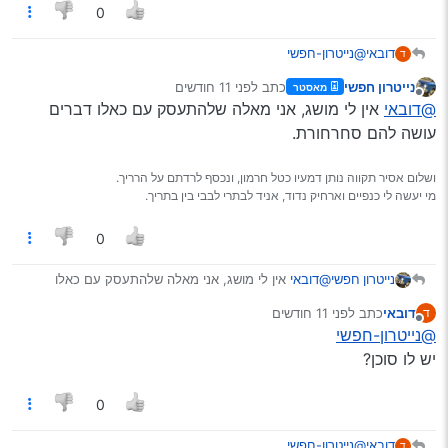
לך ייעוץ ועזרה בהכנת התביעה אבל את התביעה עצמה
0
הם אומרים שאתה צריך להגיש.
דובאי
@נייטרון-חפשי
ד
מוזכר בפוליסה דבר כזה?
נייטרון חפשי
כתב
לפני 11 חודשים
מאסטר
נערך לאחרונה על ידי
מנותק
@דובאי
אין לי מושג, אני מאלה שלהתעסק עם כאלו דברים
עושה להם סחרחורת.
ושלום אסיר תקווה נותן דמעיו כטל חרמון, ונכסף לרדתם על הרריך.
מי יעשה לי כנפיים וארחיק נדוד, אניד לבתרי לבבי בין בתריך.
0
נייטרון חפשי
@דובאי
אין לי מושג, אני מאלה שלהתעסק עם כאלו
דברים עושה להם סחרחורת.
דובאי
כתב
לפני 11 חודשים
ד
נערך לאחרונה על ידי
מנותק
@נייטרון-חפשי
יש לו סוכן?
0
דובאי
@נייטרון-חפשי
ד