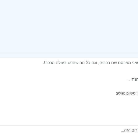
שאני מפרסם שם רכבים, וגם כל מה שחדש בעולם הרכב!.
י קצת בעיות עם קו והכול ברוך השם יסתדר)
זה…
וסימים מוזלים
ום הזה…