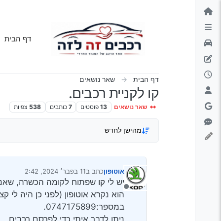
ילוג לתוכן
דף הבית
דף הבית
שאר נושאים
קו לקניית רכבים.
שאר נושאים
13
פוסטים
7
כותבים
538
צפיות
מהישן לחדש
אוטופון
כתב ב
11 בפבר׳ 2024, 2:42
נערך לאחרונה על ידי
יש לי קו שפתוח לקומה הכשרה, שאנ
מנותק
הוא נקרא אוטופון (לפני כן היה לי ק
במספר:0747175899.
ניתן לדבר איתי כדי לפרסם רכבים