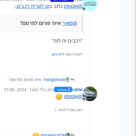
נערך לאחרונה על ידי
@אוטופון
כתב ב
קו לקניית רכבים.
:
מנותק
@מאיר
איזה פורום לפרסם?
“רכבים זה לזה”
ליצירת קשר
לחץ כאן
אוטופון
@מאיר
איזה פורום לפרסם?
שלמה
כתב ב
11 בפבר׳ 2024, 21:06
מאסטר
נערך לאחרונה על ידי
@אוטופון
מנותק
כאן בשביל לעזור :)
@אוטופון
שלמה