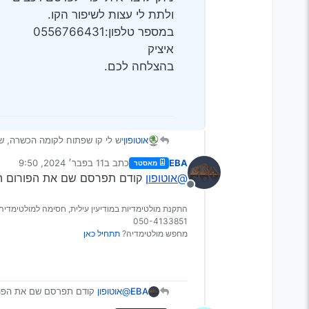
ולתת לי עצות לשיפור הקו.
במספר טלפון:0556766431
איציק
בהצלחה לכם.
אוטופון
יש לי קו שפתוח לקומה הכשרה, 
הוא נקרא אוטופון (לפני כן היה ל
EBA
כתב ב
11 בפבר׳ 2024, 9:50
מאסטר
במספר:0747175899.
נערך לאחרונה על ידי
@אוטופון
קודם תפרסם שם את הפורום ה
ניתן לדבר איתי כדי לפרסם רכבים
מנותק
ולתת לי עצות לשיפור הקו.
במספר טלפון:0556766431
התקנת מולטימדיות במודיעין עילית, חסימה למולטימדיה 
איציק
050-4133851
בהצלחה לכם.
מחפש מולטימדיה?
תתחיל כאן
EBA
@אוטופון
קודם תפרסם שם את הפור