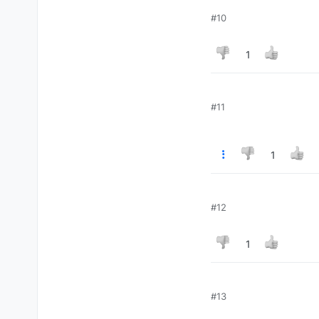
#10
1
#11
1
#12
1
#13