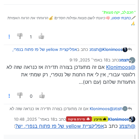
''חכם לב, יקח מצוות!''
🖋
כתבתי פוסט,
🧠כיוונתי לשם מצוות גמילות חסדים! 💰הרווחתי את הרווח האמיתי!
🙏
1
@תצמנ
כתב ב
אפליקציית yellow של פז פתוח בנפרי,
Klonimoos
יש?
:
תצמנ
כתב ב
18 באפר׳ 2025, 9:19
נערך לאחרונה על ידי
מנותק
התקנתי אותו, הוא מיד מפנה אותי לעדכון
@Klonimoos
אם זה מתעדכן בצורה תדירה אז כנראה שזה לא
אפליקציה בגוגל פליי, מה שלא אפשרי כמובן
רלוונטי עבורי, אין לי את החנות של נטפרי, רק שמתי את
צריך לשלוח להם פניה לעדכון.
בנטפרי… יש פתרון לזה?
התעודות שלהם (עם רוט)…
עכשיו יש לי בעיה עם זה, אם שלחת, מצויין.
תודה!
אם לא אשלח להם בל’'נ יותר מאוחר…
אין פיתרון אחר.
0
תצמנ
@Klonimoos
אם זה מתעדכן בצורה תדירה אז כנראה שזה לא
רלוונטי עבורי, אין לי את החנות של נטפרי, רק שמתי את
Klonimoos
כתב ב
18 באפר׳ 2025, 10:48
מייבין
סיירת פיקוח
התעודות שלהם (עם רוט)…
נערך לאחרונה על ידי
מנותק
@תצמנ
כתב ב
אפליקציית yellow של פז פתוח בנפרי, יש?
: