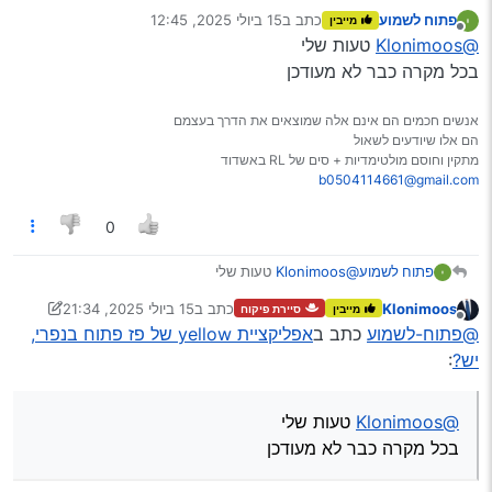
בנפרי, יש?
:
פתוח לשמוע
כתב ב
15 ביולי 2025, 12:45
מייבין
נערך לאחרונה על ידי
מנותק
@Klonimoos
כתב ב
אפליקציית yellow של פז
@Klonimoos
טעות שלי
פתוח בנפרי, יש?
:
בכל מקרה כבר לא מעודכן
לא, למה?
בבקשה
אנשים חכמים הם אינם אלה שמוצאים את הדרך בעצמם
קישור לדרייב
הם אלו שיודעים לשאול
מתקין וחוסם מולטימדיות + סים של RL באשדוד
b0504114661@gmail.com
לשנות סיומת?
0
פתוח לשמוע
@Klonimoos
טעות שלי
בכל מקרה כבר לא מעודכן
Klonimoos
כתב ב
15 ביולי 2025, 21:34
מייבין
סיירת פיקוח
נערך לאחרונה על ידי יוני
מנותק
@פתוח-לשמוע
כתב ב
אפליקציית yellow של פז פתוח בנפרי,
יש?
:
@Klonimoos
טעות שלי
בכל מקרה כבר לא מעודכן