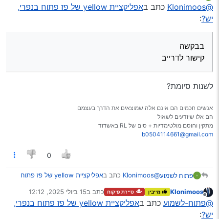
נערך לאחרונה על ידי
מנותק
@Klonimoos
אכן, אודה מאוד.
@Klonimoos
כתב ב
אפליקציית yellow של פז פתוח בנפרי,
יש?
:
בבקשה
קישור לדרייב
בבקשה
קישור לדרייב
לשנות סיומת?
אנשים חכמים הם אינם אלה שמוצאים את הדרך בעצמם
הם אלו שיודעים לשאול
מתקין וחוסם מולטימדיות + סים של RL באשדוד
b0504114661@gmail.com
0
@Klonimoos
כתב ב
אפליקציית yellow של פז פתוח
פתוח לשמוע
בנפרי, יש?
:
Klonimoos
כתב ב
15 ביולי 2025, 12:12
מייבין
סיירת פיקוח
נערך לאחרונה על ידי
מנותק
בבקשה
@פתוח-לשמוע
כתב ב
אפליקציית yellow של פז פתוח בנפרי,
קישור לדרייב
יש?
:
לשנות סיומת?