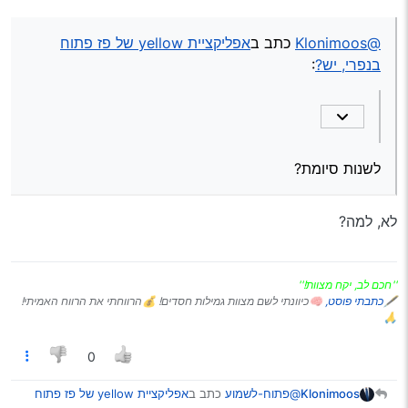
@Klonimoos
כתב ב
אפליקציית yellow של פז פתוח
בנפרי, יש?
:
לשנות סיומת?
לא, למה?
''חכם לב, יקח מצוות!''
🖋
כתבתי פוסט,
🧠כיוונתי לשם מצוות גמילות חסדים! 💰הרווחתי את הרווח האמיתי!
🙏
0
@פתוח-לשמוע
כתב ב
אפליקציית yellow של פז פתוח
Klonimoos