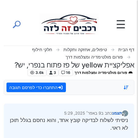
ילוג לתוכן
☰
דף הבית
טיפולים, אחזקה ותקלות
חלקי חילוף
פורום מולטימדיה ומצלמות דרך
אפליקציית yellow של פז פתוח בנפרי, יש?
פורום מולטימדיה ומצלמות דרך
16
3
3.6k
התחברו כדי לפרסם תגובה
תצמנ
כתב ב
9 באפר׳ 2025, 5:29
נערך לאחרונה על ידי
מנותק
ניסיתי לשלוח לבדיקה קובץ אחד, והוא נחסם בגלל תוכן
לא ראוי.