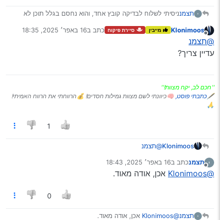
ניסיתי לשלוח לבדיקה קובץ אחד, והוא נחסם בגלל תוכן לא
תצמנ
ראוי.
Klonimoos
כתב ב
16 באפר׳ 2025, 18:35
מייבין
סיירת פיקוח
השאלה אם שייך למצוא גרסה נקיה (ישנה יותר או ערוך, לא
נערך לאחרונה על ידי
מנותק
@תצמנ
מכיר כ"כ את התחום).
תודה!
עדיין צריך?
''חכם לב, יקח מצוות!''
🖋
כתבתי פוסט,
🧠כיוונתי לשם מצוות גמילות חסדים! 💰הרווחתי את הרווח האמיתי!
🙏
1
Klonimoos
@תצמנ
עדיין צריך?
תצמנ
כתב ב
16 באפר׳ 2025, 18:43
נערך לאחרונה על ידי
מנותק
@Klonimoos
אכן, אודה מאוד.
0
תצמנ
@Klonimoos
אכן, אודה מאוד.