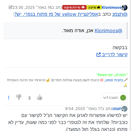
Klonimoos
כתב ב
16 באפר׳ 2025, 23:30
מייבין
סיירת פיקוח
נערך לאחרונה על ידי Klonimoos
מנותק
@תצמנ
כתב ב
אפליקציית yellow של פז פתוח בנפרי, יש?
:
@Klonimoos
אכן, אודה מאוד.
בבקשה
קישור לדרייב
''חכם לב, יקח מצוות!''
🖋
כתבתי פוסט,
🧠כיוונתי לשם מצוות גמילות חסדים! 💰הרווחתי את הרווח האמיתי!
🙏
תגובה 1
3
תצמנ
כתב ב
17 באפר׳ 2025, 9:54
נערך לאחרונה על ידי
מנותק
יש למישהו אפשרות לארגן את הקישור הנ"ל לקישור עם
כוכביות? שלחתי את זה לנטפרי כבר לפני כמה שעות, עדיין לא
פתחו (כנראה בגלל חול המועד).