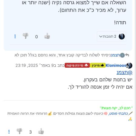
השאלה אם שייך למצוא גרסה נקיה (ישנה יותר או
ערוך, לא מכיר כ"כ את התחום).
תודה!
2 תגובות
0
ניסיתי לשלוח לבדיקה קובץ אחד, והוא נחסם בגלל תוכן לא
תצמנ
ראוי.
Klonimoos
כתב ב
9 באפר׳ 2025, 23:19
מייבין
סיירת פיקוח
השאלה אם שייך למצוא גרסה נקיה (ישנה יותר או ערוך, לא
נערך לאחרונה על ידי
מנותק
@תצמנ
מכיר כ"כ את התחום).
תודה!
יש בחנות שלהם בעקרון.
אם יהיה לי זמן אנסה להוריד לך.
''חכם לב, יקח מצוות!''
🖋
כתבתי פוסט,
🧠כיוונתי לשם מצוות גמילות חסדים! 💰הרווחתי את הרווח האמיתי!
🙏
3