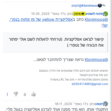
Klonimoos
@תצמנ
ערכתי בפוסט הקודם.
פתוח לשמוע
כתב ב
17 באפר׳ 2025, 15:35
מייבין
הקישור עודכן
נערך לאחרונה על ידי
מנותק
@Klonimoos
כתב ב
אפליקציית yellow של פז פתוח בנפרי,
זה בסוף לא רלוונטי הצ’אט. מחילה.
יש?
:
קישור לצ’אט אפליקציות. (טרחתי להעלות לשם אולי יפתור
את הבעיה של נטפרי.)
@Klonimoos
נראה שצריך להתחבר לצאט…
אנשים חכמים הם אינם אלה שמוצאים את הדרך בעצמם
הם אלו שיודעים לשאול
מתקין וחוסם מולטימדיות + סים של RL באשדוד
b0504114661@gmail.com
0
תצמנ
כתב ב
17 באפר׳ 2025, 18:11
נערך לאחרונה על ידי
מנותק
התקנתי אותו, הוא מיד מפנה אותי לעדכון אפליקציה בגוגל פליי,