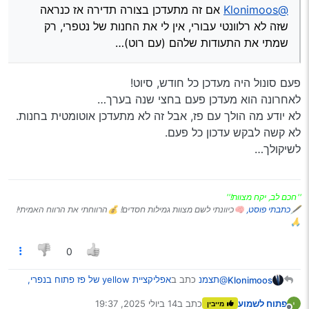
@Klonimoos
אם זה מתעדכן בצורה תדירה אז כנראה
שזה לא רלוונטי עבורי, אין לי את החנות של נטפרי, רק
שמתי את התעודות שלהם (עם רוט)…
פעם סונול היה מעדכן כל חודש, סיוט!
לאחרונה הוא מעדכן פעם בחצי שנה בערך…
לא יודע מה הולך עם פז, אבל זה לא מתעדכן אוטומטית בחנות.
לא קשה לבקש עדכון כל פעם.
לשיקולך…
''חכם לב, יקח מצוות!''
🖋
כתבתי פוסט,
🧠כיוונתי לשם מצוות גמילות חסדים! 💰הרווחתי את הרווח האמיתי!
🙏
0
@תצמנ
כתב ב
אפליקציית yellow של פז פתוח בנפרי,
Klonimoos
יש?
:
פתוח לשמוע
כתב ב
14 ביולי 2025, 19:37
מייבין