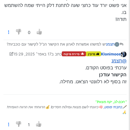
אני פשוט יורד עוד כחצי שעה לתחנת דלק הייתי שמח להשתמש
בו.
תודה!
0
תצמנ
יש למישהו אפשרות לארגן את הקישור הנ"ל לקישור עם כוכביות?
שלחתי את זה לנטפרי כבר לפני כמה שעות, עדיין לא פתחו
Klonimoos
כתב ב
17 באפר׳ 2025, 15:29
מייבין
סיירת פיקוח
(כנראה בגלל חול המועד).
נערך לאחרונה על ידי Klonimoos
מנותק
@תצמנ
אני פשוט יורד עוד כחצי שעה לתחנת דלק הייתי שמח להשתמש
בו.
ערכתי בפוסט הקודם.
תודה!
הקישור עודכן
זה בסוף לא רלוונטי הצ’אט. מחילה.
''חכם לב, יקח מצוות!''
🖋
כתבתי פוסט,
🧠כיוונתי לשם מצוות גמילות חסדים! 💰הרווחתי את הרווח האמיתי!
🙏
1