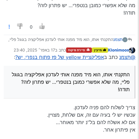
מה שלא אפשרי כמובן בנטפרי… יש פתרון לזה?
תודה!
0
תצמנ
התקנתי אותו, הוא מיד מפנה אותי לעדכון אפליקציה בגוגל פליי,
מה שלא אפשרי כמובן בנטפרי… יש פתרון לזה?
Klonimoos
כתב ב
17 באפר׳ 2025, 23:40
מייבין
סיירת פיקוח
תודה!
נערך לאחרונה על ידי
מנותק
@תצמנ
כתב ב
אפליקציית yellow של פז פתוח בנפרי, יש?
:
התקנתי אותו, הוא מיד מפנה אותי לעדכון אפליקציה בגוגל
פליי, מה שלא אפשרי כמובן בנטפרי… יש פתרון לזה?
תודה!
צריך לשלוח להם פניה לעדכון.
עכשיו יש לי בעיה עם זה, אם שלחת, מצויין.
אם לא אשלח להם בל’'נ יותר מאוחר…
אין פיתרון אחר.