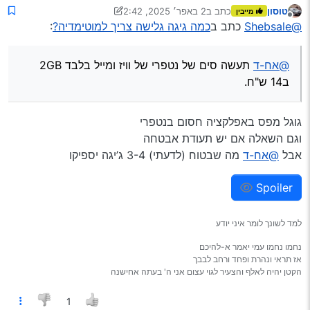
ש"ח.
טוסון
כתב ב
2 באפר׳ 2025, 2:42
מייבין
נערך לאחרונה על ידי טוסון
4 בפבר׳ 2025, 2:44
מנותק
@Shebsale
כתב ב
כמה גיגה גלישה צריך למוטימדיה?
:
@אח-ד
תעשה סים של נטפרי של וויז ומייל בלבד 2GB
ב14 ש"ח.
גוגל מפס באפלקציה חסום בנטפרי
וגם השאלה אם יש תעודת אבטחה
אבל
@אח-ד
מה שבטוח (לדעתי) 3-4 ג’יגה יספיקו
Spoiler
למד לשונך לומר איני יודע
נחמו נחמו עמי יאמר א-להיכם
אז תראי ונהרת ופחד ורחב לבבך
הקטן יהיה לאלף והצעיר לגוי עצום אני ה' בעתה אחישנה
1