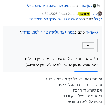
@אח-ד
כתב ב
כמה גיגה גלישה צריך למוטימדיה?
:
גיל
טוסון
כתב ב
2 באפר׳ 2025, 4:34
מייבין
נערך לאחרונה על ידי
מנותק
משתמש בוויז,
@גיל
כתב ב
כמה גיגה גלישה צריך למוטימדיה?
:
ו-2 ג’יגה יספיקו לו?
שמעתי שווייז שתיין חבילות…
וחברי
@אח-ד
כתב ב
כמה גיגה גלישה צריך למוטימדיה?
:
@יעקב-מ-פינס הראה
לי שלא.
(אני שואל מרצון להבין, לא לחלוק, אין לי ווייז…)
Spoiler
ו-2 ג’יגה יספיקו לו? שמעתי שווייז שתיין חבילות…
(אני שואל מרצון להבין, לא לחלוק, אין לי ווייז…)
Spoiler
האמת שאני לא כל כך משתמש בוויז
אבל כן במוביט ובגוגל מאפס
וגם שומע די הרבה
ומשתמש במייל בנק וכדו’
ומגיע ל5 ג’יגה בחודש