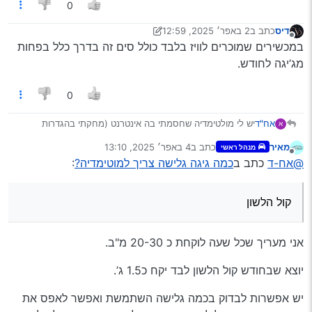
0
דיס
כתב ב
2 באפר׳ 2025, 12:59
נערך לאחרונה על ידי דיס
4 בפבר׳ 2025, 12:59
מנותק
במכשירים שמוכרים לוויז בלבד כולל סים זה בדרך כלל בפחות
מג’יגה לחודש.
0
אח"ד
יש לי מולטימדיה שחסמתי בה אינטרנט (מחקתי בהגדרות
א
המכשיר גוגל, גוגל פלי, וכו’)
מאיר
כתב ב
4 באפר׳ 2025, 13:10
מנהל ראשי
ואני רוצה לקנות סים רק לגלישה
נערך לאחרונה על ידי
מנותק
@אח-ד
כתב ב
כמה גיגה גלישה צריך למוטימדיה?
:
משתמש בוויז, פנגו, גוגל מפס, קול הלשון וכד’
ואני נוסע כל יום מירושלים לק"ס
כמה גיגה גלישה אני יצטרך ?
קול הלשון
תודה רבה!
אני מעריך שכל שעה לוקחת כ 20-30 מ"ב.
יוצא שבחודש קול הלשון לבד יקח כ1.5 ג’.
יש אפשרות לבדוק בכמה גלישה השתמשת ואפשר לאפס את