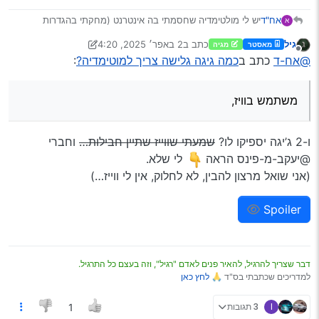
אח"ד
יש לי מולטימדיה שחסמתי בה אינטרנט (מחקתי בהגדרות
א
המכשיר גוגל, גוגל פלי, וכו’)
גיל
כתב ב
2 באפר׳ 2025, 4:20
מאסטר
מגיה
ואני רוצה לקנות סים רק לגלישה
נערך לאחרונה על ידי גיל
4 בפבר׳ 2025, 5:59
מנותק
@אח-ד
כתב ב
כמה גיגה גלישה צריך למוטימדיה?
:
משתמש בוויז, פנגו, גוגל מפס, קול הלשון וכד’
ואני נוסע כל יום מירושלים לק"ס
כמה גיגה גלישה אני יצטרך ?
משתמש בוויז,
תודה רבה!
ו-2 ג’יגה יספיקו לו?
שמעתי שווייז שתיין חבילות…
וחברי
@יעקב-מ-פינס הראה
לי שלא.
(אני שואל מרצון להבין, לא לחלוק, אין לי ווייז…)
Spoiler
דבר שצריך להרגיל, להאיר פנים לאדם "רגיל", וזה בעצם כל התרגיל.
למדריכים שכתבתי בס"ד 🙏
לחץ כאן
I
3 תגובות
1