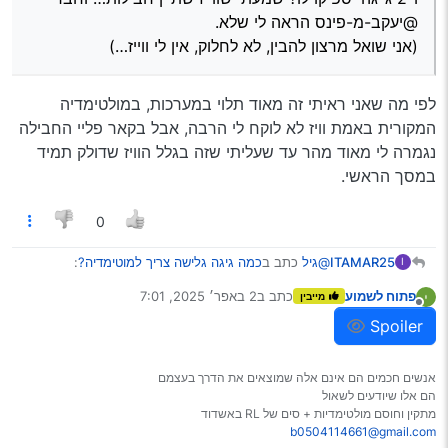
@יעקב-מ-פינס הראה
לי שלא.
@יעקב-מ-פינס הראה לי שלא.
(אני שואל מרצון להבין, לא לחלוק, אין לי ווייז…)
Spoiler
(אני שואל מרצון להבין, לא לחלוק, אין לי ווייז…)
לפי מה שאני ראיתי זה מאוד תלוי במערכות, במולטימדיה
המקורית באמת וויז לא לוקח לי הרבה, אבל בקאר פליי החבילה
נגמרה לי מאוד מהר עד שעליתי שזה בגלל הוויז שדולק תמיד
במסך הראשי.
0
@גיל
כתב ב
כמה גיגה גלישה צריך למוטימדיה?
:
ITAMAR25
I
פתוח לשמוע
כתב ב
2 באפר׳ 2025, 7:01
מייבין
נערך לאחרונה על ידי
מנותק
ו-2 ג’יגה יספיקו לו? שמעתי שווייז שתיין חבילות…
Spoiler
וחברי @יעקב-מ-פינס הראה לי שלא.
לפי מה שאני ראיתי זה מאוד תלוי במערכות, במולטימדיה
(אני שואל מרצון להבין, לא לחלוק, אין לי ווייז…)
המקורית באמת וויז לא לוקח לי הרבה, אבל בקאר פליי
אנשים חכמים הם אינם אלה שמוצאים את הדרך בעצמם
החבילה נגמרה לי מאוד מהר עד שעליתי שזה בגלל הוויז
הם אלו שיודעים לשאול
שדולק תמיד במסך הראשי.
מתקין וחוסם מולטימדיות + סים של RL באשדוד
b0504114661@gmail.com