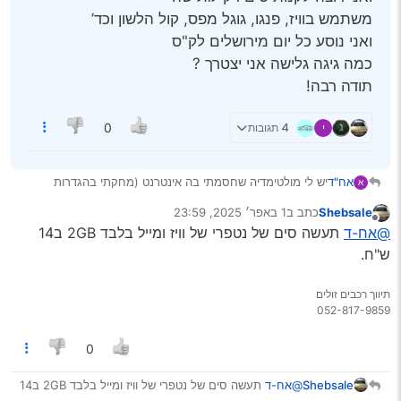
משתמש בוויז, פנגו, גוגל מפס, קול הלשון וכד’
ואני נוסע כל יום מירושלים לק"ס
כמה גיגה גלישה אני יצטרך ?
תודה רבה!
י
4 תגובות
0
אח"ד
יש לי מולטימדיה שחסמתי בה אינטרנט (מחקתי בהגדרות
א
המכשיר גוגל, גוגל פלי, וכו’)
Shebsale
כתב ב
1 באפר׳ 2025, 23:59
ואני רוצה לקנות סים רק לגלישה
נערך לאחרונה על ידי
מנותק
@אח-ד
תעשה סים של נטפרי של וויז ומייל בלבד 2GB ב14
משתמש בוויז, פנגו, גוגל מפס, קול הלשון וכד’
ואני נוסע כל יום מירושלים לק"ס
ש"ח.
כמה גיגה גלישה אני יצטרך ?
תודה רבה!
תיווך רכבים זולים
0
Shebsale
@אח-ד
תעשה סים של נטפרי של וויז ומייל בלבד 2GB ב14