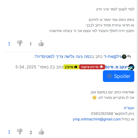
למד לשונך לומר איני יודע
נחמו נחמו עמי יאמר א-להיכם
אז תראי ונהרת ופחד ורחב לבבך
הקטן יהיה לאלף והצעיר לגוי עצום אני ה' בעתה אחישנה
1
@אח-ד
כתב ב
כמה גיגה גלישה צריך למוטימדיה?
:
גיל
יעקב מ. פינס
כתב ב
2 באפר׳ 2025, 5:34
סיירת פיקוח
מייבין
נערך לאחרונה על ידי
מחובר
משתמש בוויז,
Spoiler
ו-2 ג’יגה יספיקו לו?
שמעתי שווייז שתיין חבילות…
וחברי
שמישהו כותב עם במקום אם,
@יעקב-מ-פינס הראה
לי שלא.
אני לו מתבייש ומעיר לא. 😊
(אני שואל מרצון להבין, לא לחלוק, אין לי ווייז…)
Spoiler
הגמ"ח
ניתן להתקשר 0583262568
או במייל
ymp.mitmachim@gmail.com
2