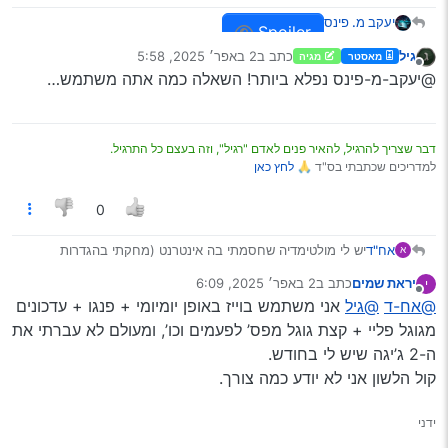
יעקב מ. פינס
Spoiler
גיל
כתב ב
2 באפר׳ 2025, 5:58
מאסטר
מגיה
נערך לאחרונה על ידי
מנותק
@יעקב-מ-פינס נפלא ביותר! השאלה כמה אתה משתמש…
דבר שצריך להרגיל, להאיר פנים לאדם "רגיל", וזה בעצם כל התרגיל.
למדריכים שכתבתי בס"ד 🙏
לחץ כאן
0
אח"ד
יש לי מולטימדיה שחסמתי בה אינטרנט (מחקתי בהגדרות
א
המכשיר גוגל, גוגל פלי, וכו’)
יראת שמים
כתב ב
2 באפר׳ 2025, 6:09
י
ואני רוצה לקנות סים רק לגלישה
נערך לאחרונה על ידי
מנותק
@אח-ד
@גיל
אני משתמש בוייז באופן יומיומי + פנגו + עדכונים
משתמש בוויז, פנגו, גוגל מפס, קול הלשון וכד’
ואני נוסע כל יום מירושלים לק"ס
מגוגל פליי + קצת גוגל מפס’ לפעמים וכו’, ומעולם לא עברתי את
כמה גיגה גלישה אני יצטרך ?
ה-2 ג’יגה שיש לי בחודש.
תודה רבה!
קול הלשון אני לא יודע כמה צורך.
ידני