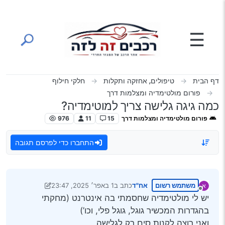
ילוג לתוכן
☰
דף הבית
טיפולים, אחזקה ותקלות
חלקי חילוף
פורום מולטימדיה ומצלמות דרך
כמה גיגה גלישה צריך למוטימדיה?
פורום מולטימדיה ומצלמות דרך
15
11
976
התחברו כדי לפרסם תגובה
משתמש רשום
אח"ד
כתב ב
1 באפר׳ 2025, 23:47
א
נערך לאחרונה על ידי אח"ד
4 בינו׳ 2025, 23:47
מנותק
יש לי מולטימדיה שחסמתי בה אינטרנט (מחקתי
בהגדרות המכשיר גוגל, גוגל פלי, וכו’)
ואני רוצה לקנות סים רק לגלישה