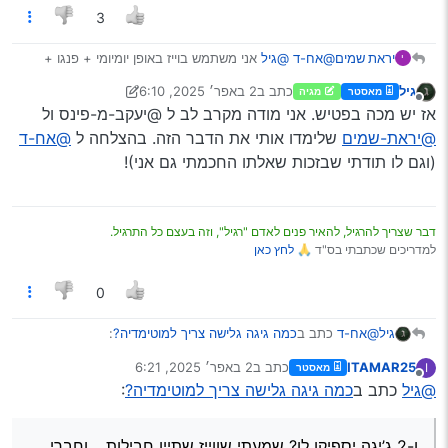
3
יראת שמים
@אח-ד
@גיל
אני משתמש בוייז באופן יומיומי + פנגו +
י
עדכונים מגוגל פליי + קצת גוגל מפס’ לפעמים וכו’,
גיל
כתב ב
2 באפר׳ 2025, 6:10
מאסטר
מגיה
ומעולם לא עברתי את ה-2 ג’יגה שיש לי בחודש.
נערך לאחרונה על ידי גיל
4 בפבר׳ 2025, 6:11
מנותק
אז יש מכה בפטיש. אני מודה מקרב לב ל @יעקב-מ-פינס ול
קול הלשון אני לא יודע כמה צורך.
@יראת-שמים
שלימדו אותי את הדבר הזה. בהצלחה ל
@אח-ד
(וגם לו תודתי שבזכות שאלתו החכמתי גם אני)!
דבר שצריך להרגיל, להאיר פנים לאדם "רגיל", וזה בעצם כל התרגיל.
למדריכים שכתבתי בס"ד 🙏
לחץ כאן
0
@אח-ד
כתב ב
כמה גיגה גלישה צריך למוטימדיה?
:
גיל
ITAMAR25
כתב ב
2 באפר׳ 2025, 6:21
I
מאסטר
נערך לאחרונה על ידי
מנותק
@גיל
כתב ב
משתמש בוויז,
כמה גיגה גלישה צריך למוטימדיה?
:
ו-2 ג’יגה יספיקו לו?
שמעתי שווייז שתיין חבילות…
וחברי
ו-2 ג’יגה יספיקו לו? שמעתי שווייז שתיין חבילות… וחברי