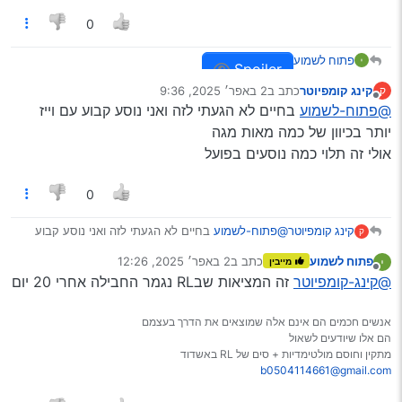
0
פתוח לשמוע
Spoiler
קינג קומפיוטר
כתב ב
2 באפר׳ 2025, 9:36
ק
נערך לאחרונה על ידי
מנותק
@פתוח-לשמוע
בחיים לא הגעתי לזה ואני נוסע קבוע עם וייז
יותר בכיוון של כמה מאות מגה
אולי זה תלוי כמה נוסעים בפועל
0
קינג קומפיוטר
@פתוח-לשמוע
בחיים לא הגעתי לזה ואני נוסע קבוע
ק
עם וייז יותר בכיוון של כמה מאות מגה
פתוח לשמוע
כתב ב
2 באפר׳ 2025, 12:26
מייבין
אולי זה תלוי כמה נוסעים בפועל
נערך לאחרונה על ידי
מנותק
@קינג-קומפיוטר
זה המציאות שבRL נגמר החבילה אחרי 20 יום
אנשים חכמים הם אינם אלה שמוצאים את הדרך בעצמם
הם אלו שיודעים לשאול
מתקין וחוסם מולטימדיות + סים של RL באשדוד
b0504114661@gmail.com