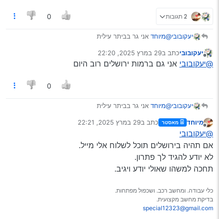
הכי טוב שהיה לך קוד שגיאה.
2 תגובות
0
יעקובובי
@מיוחד
אני גר בביתר עילית
יעקובובי
כתב ב
29 במרץ 2025, 22:20
נערך לאחרונה על ידי
מנותק
@יעקובובי
אני גם ברמות ירושלים רוב היום
0
יעקובובי
@מיוחד
אני גר בביתר עילית
מיוחד
כתב ב
29 במרץ 2025, 22:21
מאסטר
נערך לאחרונה על ידי
מנותק
@יעקובובי
אם תהיה בירושלים תוכל לשלוח אלי מייל.
לא יודע להגיד לך פתרון.
תחכה למשהו שאולי יודע ויגיב.
כלי עבודה. ומחשב רכב. ושכפול מפתחות.
בדיקת מחשב מקצועית.
special12323@gmail.com