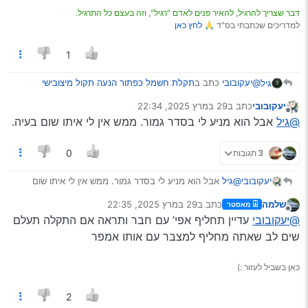
דבר שצריך להרגיל, להאיר פנים לאדם "רגיל", וזה בעצם כל התרגיל.
למדריכים שכתבתי בס"ד 🙏
לחץ כאן
1
@יעקובובי
כתב ב
תקלת חשמל כפתור הנעה תקול מיצובישי
גיל
אאוטלנדר
:
יעקובובי
כתב ב
29 במרץ 2025, 22:34
נערך לאחרונה על ידי
מנותק
המצבר מסוף 2021
@גיל
אבל הוא מניע לי בסדר גמור. ממש אין לי איתו שום בעיה.
3 תגובות
0
אכן נודע הדבר…
יעקובובי
@גיל
אבל הוא מניע לי בסדר גמור. ממש אין לי איתו שום
@מיוחד
כתב ב
תקלת חשמל כפתור הנעה תקול מיצובישי
בעיה.
אאוטלנדר
:
שלמה
כתב ב
29 במרץ 2025, 22:35
מאסטר
נערך לאחרונה על ידי
מנותק
@יעקובובי
עדיין תחליף אפי’ עם חבר ותראה אם התקלה תעלם
תבדוק מצבר
שים לב שאתה מחליף למצבר עם אותו אמפר
@שלמה
כתב ב
תקלת חשמל כפתור הנעה תקול מיצובישי
כאן בשביל לעזור :)
אאוטלנדר
:
אני ממש מתחבר לטענת
@מיוחד
על המצבר
2