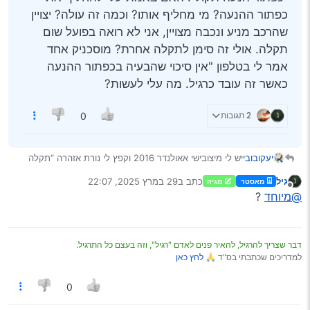
כפתור ההנעה? מי מחליף אותו? וכמה זה עולה? יצויין
שהרכב מניע ונכבה מצויין, אני לא רואה בפועל שום
תקלה. אולי זה סימן לתקלה אחרת? מוסכניק אחד
אמר לי בטלפון "אין סיכוי שהבעיה בכפתור ההנעה
כאשר זה עובד כרגיל. מה עלי לעשות?
2 תגובות
0
יעקובובי
יש לי מיצובישי אאולנדר 2016 וקפץ לי נורת אזהרה “תקלה
ברשת החשמל” בבדיקת מחשב במוסך כותב “כפתור הנעה
גיל
כתב ב
29 במרץ 2025, 22:07
מאסטר
מגיה
תקול”. האם באמת עלי להחליף את כפתור ההנעה? מי
נערך לאחרונה על ידי
מנותק
@מיוחד
?
מחליף אותו? וכמה זה עולה? יצויין שהרכב מניע ונכבה מצויין,
אני לא רואה בפועל שום תקלה. אולי זה סימן לתקלה אחרת?
מוסכניק אחד אמר לי בטלפון "אין סיכוי שהבעיה בכפתור
ההנעה כאשר זה עובד כרגיל. מה עלי לעשות?
דבר שצריך להרגיל, להאיר פנים לאדם "רגיל", וזה בעצם כל התרגיל.
למדריכים שכתבתי בס"ד 🙏
לחץ כאן
0