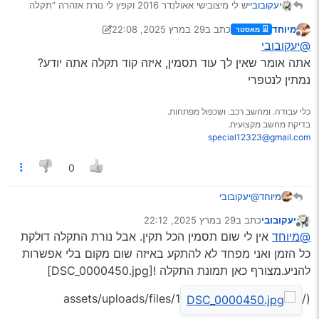
יעקובובי
יש לי מיצובישי אאולנדר 2016 וקפץ לי נורת אזהרה “תקלה
ברשת החשמל” בבדיקת מחשב במוסך כותב “כפתור הנעה
מיוחד
כתב ב
29 במרץ 2025, 22:08
מאסטר
תקול”. האם באמת עלי להחליף את כפתור ההנעה? מי
נערך לאחרונה על ידי מיוחד
מנותק
@יעקובובי
מחליף אותו? וכמה זה עולה? יצויין שהרכב מניע ונכבה מצויין,
אני לא רואה בפועל שום תקלה. אולי זה סימן לתקלה אחרת?
אתה אומר שאין לך עוד תסמין, איזה קוד תקלה אתה יודע?
מוסכניק אחד אמר לי בטלפון "אין סיכוי שהבעיה בכפתור
נמתין לנטפרי
ההנעה כאשר זה עובד כרגיל. מה עלי לעשות?
כלי עבודה. ומחשב רכב. ושכפול מפתחות.
בדיקת מחשב מקצועית.
special12323@gmail.com
0
מיוחד
@יעקובובי
אתה אומר שאין לך עוד תסמין, איזה קוד תקלה אתה יודע?
יעקובובי
כתב ב
29 במרץ 2025, 22:12
נמתין לנטפרי
נערך לאחרונה על ידי
מנותק
@מיוחד
אין לי שום תסמין הכל תקין. אבל נורת התקלה דולקת
כל הזמן ואני מפחד לא להתקע באיזה שום מקום בלי אפשרות
להניע.מצורף כאן תמונת התקלה ![DSC_0000450.jpg]
(/assets/uploads/files/1