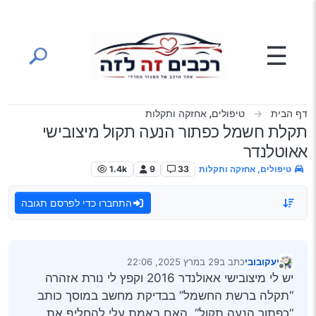
ילוג לתוכן
☰
דף הבית
טיפולים, אחזקה ותקלות
תקלת חשמל כפתור הנעה תקול מיצובישי
אאוטלנדר
טיפולים, אחזקה ותקלות
33
9
1.4k
התחברו כדי לפרסם תגובה
יעקובובי
כתב ב
29 במרץ 2025, 22:06
נערך לאחרונה על ידי
מנותק
יש לי מיצובישי אאולנדר 2016 וקפץ לי נורת אזהרה
“תקלה ברשת החשמל” בבדיקת מחשב במוסך כותב
“כפתור הנעה תקול”. האם באמת עלי להחליף את