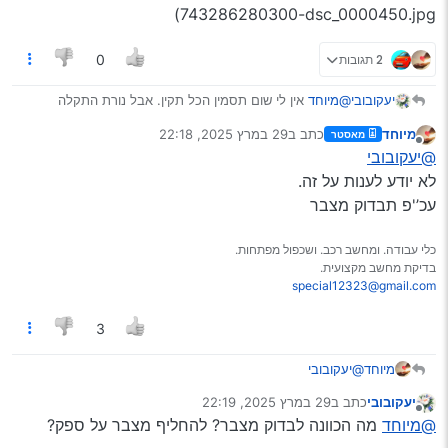
743286280300-dsc_0000450.jpg)
2 תגובות
0
יעקובובי
@מיוחד
אין לי שום תסמין הכל תקין. אבל נורת התקלה
דולקת כל הזמן ואני מפחד לא להתקע באיזה שום מקום בלי
מיוחד
כתב ב
29 במרץ 2025, 22:18
מאסטר
אפשרות להניע.מצורף כאן תמונת התקלה !
נערך לאחרונה על ידי
מנותק
@יעקובובי
[DSC_0000450.jpg](/assets/uploads/files/1
743286280300-
לא יודע לענות על זה.
dsc_0000450.jpg)
עכ’'פ תבדוק מצבר
כלי עבודה. ומחשב רכב. ושכפול מפתחות.
בדיקת מחשב מקצועית.
special12323@gmail.com
3
מיוחד
@יעקובובי
לא יודע לענות על זה.
יעקובובי
כתב ב
29 במרץ 2025, 22:19
עכ’'פ תבדוק מצבר
נערך לאחרונה על ידי
מנותק
@מיוחד
מה הכוונה לבדוק מצבר? להחליף מצבר על ספק?