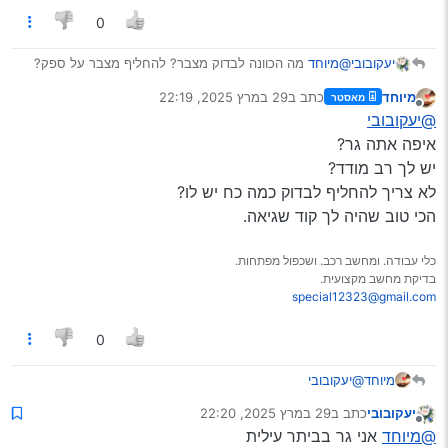
0
יעקובובי
@מיוחד
מה הכוונה לבדוק מצבר? להחליף מצבר על ספק?
מיוחד
כתב ב
29 במרץ 2025, 22:19
מאסטר
נערך לאחרונה על ידי
מנותק
@יעקובובי
איפה אתה גר?
יש לך רב מודד?
לא צריך להחליף לבדוק כמה כח יש לו?
הכי טוב שהיה לך קוד שגיאה.
כלי עבודה. ומחשב רכב. ושכפול מפתחות.
בדיקת מחשב מקצועית.
special12323@gmail.com
0
מיוחד
@יעקובובי
איפה אתה גר?
יעקובובי
כתב ב
29 במרץ 2025, 22:20
יש לך רב מודד?
נערך לאחרונה על ידי
מנותק
@מיוחד
אני גר בביתר עילית
לא צריך להחליף לבדוק כמה כח יש לו?