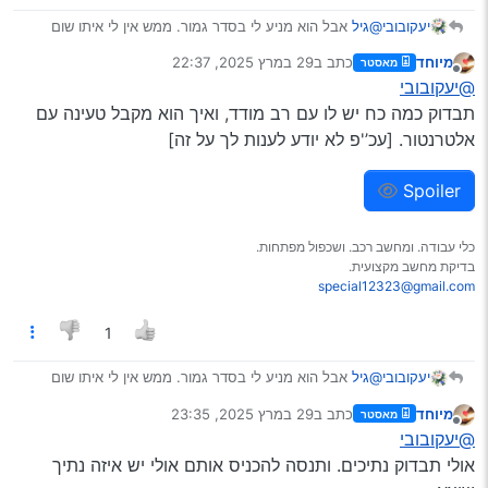
יעקובובי
@גיל
אבל הוא מניע לי בסדר גמור. ממש אין לי איתו שום
בעיה.
מיוחד
כתב ב
29 במרץ 2025, 22:37
מאסטר
נערך לאחרונה על ידי
מנותק
@יעקובובי
תבדוק כמה כח יש לו עם רב מודד, ואיך הוא מקבל טעינה עם
אלטרנטור. [עכ’'פ לא יודע לענות לך על זה]
Spoiler
כלי עבודה. ומחשב רכב. ושכפול מפתחות.
בדיקת מחשב מקצועית.
special12323@gmail.com
1
יעקובובי
@גיל
אבל הוא מניע לי בסדר גמור. ממש אין לי איתו שום
בעיה.
מיוחד
כתב ב
29 במרץ 2025, 23:35
מאסטר
נערך לאחרונה על ידי
מנותק
@יעקובובי
אולי תבדוק נתיכים. ותנסה להכניס אותם אולי יש איזה נתיך