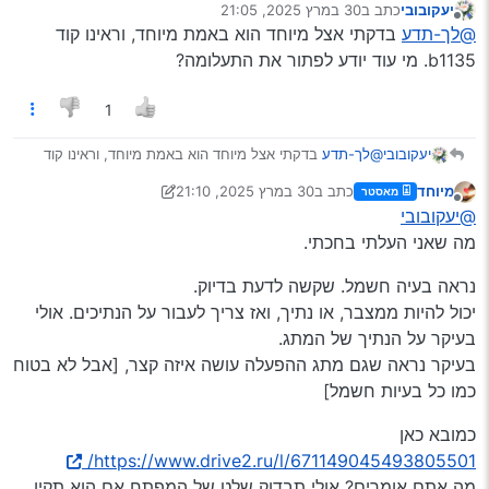
יעקובובי
כתב ב
30 במרץ 2025, 21:05
נערך לאחרונה על ידי
מנותק
@לך-תדע
בדקתי אצל מיוחד הוא באמת מיוחד, וראינו קוד
b1135. מי עוד יודע לפתור את התעלומה?
1
יעקובובי
@לך-תדע
בדקתי אצל מיוחד הוא באמת מיוחד, וראינו קוד
b1135. מי עוד יודע לפתור את התעלומה?
מיוחד
כתב ב
30 במרץ 2025, 21:10
מאסטר
נערך לאחרונה על ידי מיוחד
מנותק
@יעקובובי
מה שאני העלתי בחכתי.
נראה בעיה חשמל. שקשה לדעת בדיוק.
יכול להיות ממצבר, או נתיך, ואז צריך לעבור על הנתיכים. אולי
בעיקר על הנתיך של המתג.
בעיקר נראה שגם מתג ההפעלה עושה איזה קצר, [אבל לא בטוח
כמו כל בעיות חשמל]
כמובא כאן
https://www.drive2.ru/l/671149045493805501/
מה אתם אומרים? אולי תבדוק שלט של המפתח אם הוא תקין.