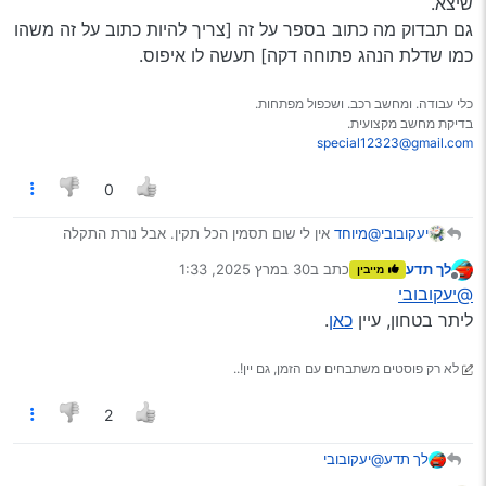
שיצא.
גם תבדוק מה כתוב בספר על זה [צריך להיות כתוב על זה משהו
כמו שדלת הנהג פתוחה דקה] תעשה לו איפוס.
כלי עבודה. ומחשב רכב. ושכפול מפתחות.
בדיקת מחשב מקצועית.
special12323@gmail.com
0
יעקובובי
@מיוחד
אין לי שום תסמין הכל תקין. אבל נורת התקלה
דולקת כל הזמן ואני מפחד לא להתקע באיזה שום מקום בלי
לך תדע
כתב ב
30 במרץ 2025, 1:33
מייבין
אפשרות להניע.מצורף כאן תמונת התקלה !
נערך לאחרונה על ידי
מנותק
@יעקובובי
[DSC_0000450.jpg](/assets/uploads/files/1
743286280300-
ליתר בטחון, עיין
כאן
.
dsc_0000450.jpg)
לא רק פוסטים משתבחים עם הזמן, גם יין!..
2
לך תדע
@יעקובובי
ליתר בטחון, עיין
כאן
.