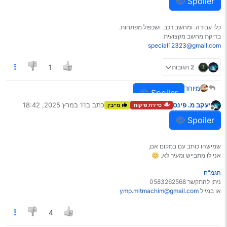
Spoiler
כלי עבודה. ומחשב רכב. ושכפול מפתחות.
בדיקת מחשב מקצועית.
special12323@gmail.com
2 תגובות
1
מיוחד
Spoiler
יעקב מ. פינס
כתב ב
11 במרץ 2025, 18:42
סיירת פיקוח
מייבין
נערך לאחרונה על ידי
מנותק
Spoiler
שמישהו כותב עם במקום אם,
אני לו מתבייש ומעיר לא. 😊
הגמ"ח
ניתן להתקשר 0583262568
או במייל
ymp.mitmachim@gmail.com
4