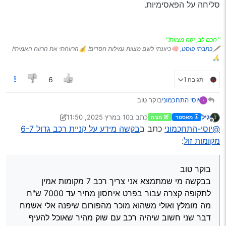
סליחה על הפאסימיות.
''חכם לב, יקח מצוות!''
🖋
כתבתי פוסט,
🧠כיוונתי לשם מצוות גמילות חסדים! 💰הרווחתי את הרווח האמיתי!
🙏
תגובה 1
6
יוסי התחכמוני
בוקר טוב
בבקשה מי שמתמצא אני צריך רכב 7 מקומות אמין
גיל
כתב ב
10 במרץ 2025, 11:50
מאסטר
מגיה
לתקופה קצרה עבור בפרט איחסון מחיר עד 7000 ש"ח
נערך לאחרונה על ידי גיל
3 באוק׳ 2025, 11:53
מנותק
@יוסי-התחכמוני
כתב ב
בקשה מידע על קניית רכב גדול 6-7
מה מומלץ ואולי משהוא מוכר מהפורום שיפנה אלי
אשמח
מקומות זול
:
דבר שני חשוב שיהיה רכב עם שוק מהיר שאוכל להעיף
אותו חזרה בלי ירידה כל כך במחיר
בוקר טוב
בבקשה מי שמתמצא אני צריך רכב 7 מקומות אמין
לתקופה קצרה עבור בפרט איחסון מחיר עד 7000 ש"ח
מה מומלץ ואולי משהוא מוכר מהפורום שיפנה אלי אשמח
דבר שני חשוב שיהיה רכב עם שוק מהיר שאוכל להעיף