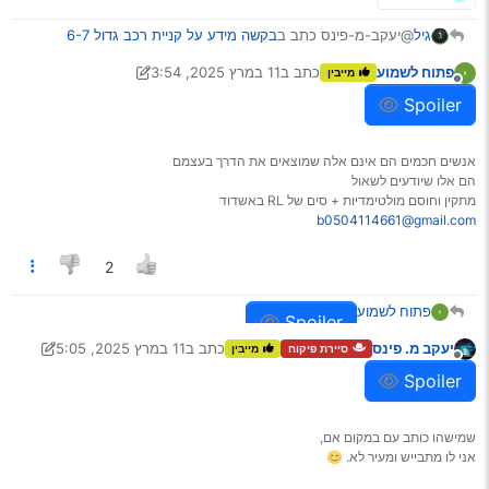
@יעקב-מ-פינס כתב ב
בקשה מידע על קניית רכב גדול 6-7
גיל
מקומות זול
:
פתוח לשמוע
כתב ב
11 במרץ 2025, 3:54
מייבין
נערך לאחרונה על ידי פתוח לשמוע
3 בנוב׳ 2025, 3:55
מנותק
לי יש מאזדה 5 350K שאני מוכר ב7
Spoiler
המצב של המנוע מצויין
או משאירות אותך ללילה ברכב בבני ברק…
יש שם כמה בעיות אחרות שרק עושות רעש
אנשים חכמים הם אינם אלה שמוצאים את הדרך בעצמם
הם אלו שיודעים לשאול
Spoiler
מתקין וחוסם מולטימדיות + סים של RL באשדוד
b0504114661@gmail.com
2
פתוח לשמוע
Spoiler
יעקב מ. פינס
כתב ב
11 במרץ 2025, 5:05
סיירת פיקוח
מייבין
נערך לאחרונה על ידי יעקב מ. פינס
3 בנוב׳ 2025, 12:01
מנותק
Spoiler
שמישהו כותב עם במקום אם,
אני לו מתבייש ומעיר לא. 😊