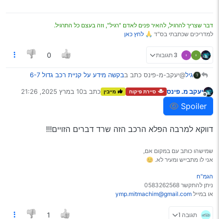
דבר שצריך להרגיל, להאיר פנים לאדם "רגיל", וזה בעצם כל התרגיל.
למדריכים שכתבתי בס"ד 🙏
לחץ כאן
3 תגובות
0
@יעקב-מ-פינס כתב ב
בקשה מידע על קניית רכב גדול 6-7
גיל
מקומות זול
:
יעקב מ. פינס
כתב ב
10 במרץ 2025, 21:26
סיירת פיקוח
מייבין
נערך לאחרונה על ידי
מנותק
לי יש מאזדה 5 350K שאני מוכר ב7
Spoiler
המצב של המנוע מצויין
או משאירות אותך ללילה ברכב בבני ברק…
יש שם כמה בעיות אחרות שרק עושות רעש
דווקא למרבה הפלא הרכב הזה שרד דברים הזויים!!!
Spoiler
שמישהו כותב עם במקום אם,
אני לו מתבייש ומעיר לא. 😊
הגמ"ח
ניתן להתקשר 0583262568
או במייל
ymp.mitmachim@gmail.com
תגובה 1
1