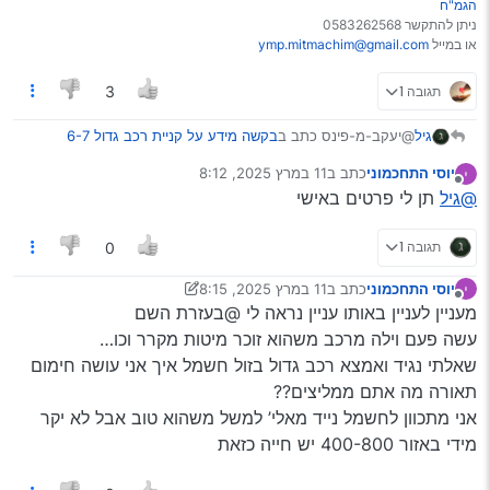
הגמ"ח
ניתן להתקשר 0583262568
או במייל
ymp.mitmachim@gmail.com
תגובה 1
3
@יעקב-מ-פינס כתב ב
בקשה מידע על קניית רכב גדול 6-7
גיל
מקומות זול
:
יוסי התחכמוני
כתב ב
11 במרץ 2025, 8:12
נערך לאחרונה על ידי
מנותק
לי יש מאזדה 5 350K שאני מוכר ב7
@גיל
תן לי פרטים באישי
המצב של המנוע מצויין
או משאירות אותך ללילה ברכב בבני ברק…
יש שם כמה בעיות אחרות שרק עושות רעש
תגובה 1
0
Spoiler
יוסי התחכמוני
כתב ב
11 במרץ 2025, 8:15
נערך לאחרונה על ידי יעקב מ. פינס
3 בנוב׳ 2025, 8:51
מנותק
מעניין לעניין באותו עניין נראה לי @בעזרת השם
עשה פעם וילה מרכב משהוא זוכר מיטות מקרר וכו…
שאלתי נגיד ואמצא רכב גדול בזול חשמל איך אני עושה חימום
תאורה מה אתם ממליצים??
אני מתכוון לחשמל נייד מאלי’ למשל משהוא טוב אבל לא יקר
מידי באזור 400-800 יש חייה כזאת