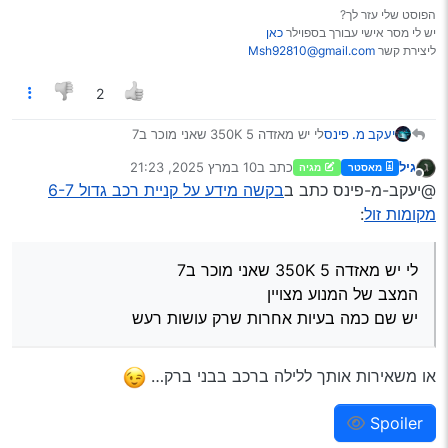
הפוסט שלי עזר לך?
יש לי מסר אישי עבורך בספוילר
כאן
ליצירת קשר
Msh92810@gmail.com
2
יעקב מ. פינס
לי יש מאזדה 5 350K שאני מוכר ב7
המצב של המנוע מצויין
גיל
כתב ב
10 במרץ 2025, 21:23
מאסטר
מגיה
יש שם כמה בעיות אחרות שרק עושות רעש
נערך לאחרונה על ידי
מנותק
@יעקב-מ-פינס כתב ב
בקשה מידע על קניית רכב גדול 6-7
מקומות זול
:
לי יש מאזדה 5 350K שאני מוכר ב7
המצב של המנוע מצויין
יש שם כמה בעיות אחרות שרק עושות רעש
או משאירות אותך ללילה ברכב בבני ברק…
Spoiler