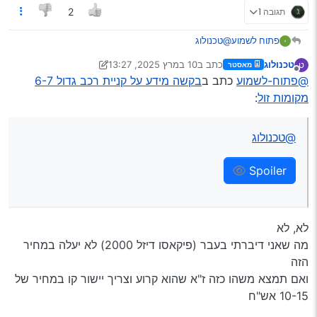
תגובה 1
2
@טכנולוג
פתוח לשמוע
טכנולוג
כתב ב
10 במרץ 2025, 13:27
ט
מאסטר
נערך לאחרונה על ידי טכנולוג
3 באוק׳ 2025, 13:27
Spoiler
מנותק
@פתוח-לשמוע
כתב ב
בקשה מידע על קניית רכב גדול 6-7
מקומות זול
:
@טכנולוג
Spoiler
לא, לא
מה שאני דיברתי בעבר (פיקאסו דיזל 2000) לא יעלה במחיר
הזה
ואם תמצא משהו כזה ז"א שהוא קרוע וצריך יישור קו במחיר של
10-15 אש"ח