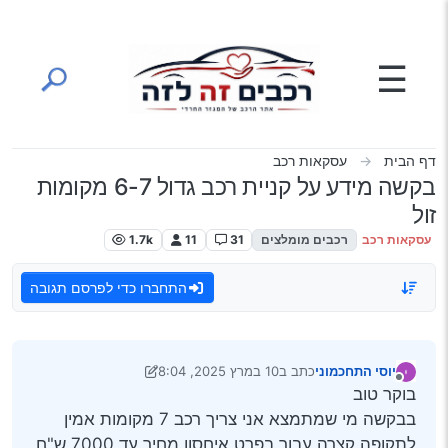
ילוג לתוכן
☰
דף הבית
עסקאות רכב
בקשה מידע על קניית רכב גדול 6-7 מקומות
זול
עסקאות רכב
רכבים מומלצים
31
11
1.7k
התחברו כדי לפרסם תגובה
יוסי התחכמוני
כתב ב
10 במרץ 2025, 8:04
נערך לאחרונה על ידי Klonimoos
3 באוק׳ 2025, 8:48
מנותק
בוקר טוב
בבקשה מי שמתמצא אני צריך רכב 7 מקומות אמין
לתקופה קצרה עבור בפרט איחסון מחיר עד 7000 ש"ח