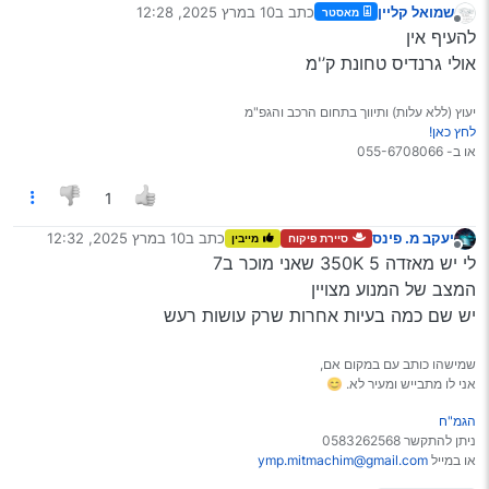
שמואל קליין
כתב ב
10 במרץ 2025, 12:28
מאסטר
נערך לאחרונה על ידי
מנותק
להעיף אין
אולי גרנדיס טחונת ק’'מ
יעוץ (ללא עלות) ותיווך בתחום הרכב והגפ"מ
לחץ כאן!
או ב- 055-6708066
1
יעקב מ. פינס
כתב ב
10 במרץ 2025, 12:32
סיירת פיקוח
מייבין
נערך לאחרונה על ידי
מנותק
לי יש מאזדה 5 350K שאני מוכר ב7
המצב של המנוע מצויין
יש שם כמה בעיות אחרות שרק עושות רעש
שמישהו כותב עם במקום אם,
אני לו מתבייש ומעיר לא. 😊
הגמ"ח
ניתן להתקשר 0583262568
או במייל
ymp.mitmachim@gmail.com