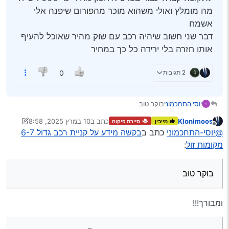
מה מומלץ ואולי משהוא מוכר מהפורום שיפנה אלי
אשמח
דבר שני חשוב שיהיה רכב עם שוק מהיר שאוכל להעיף
אותו חזרה בלי ירידה כל כך במחיר
2 תגובות
0
יוסי התחכמוני
בוקר טוב
בבקשה מי שמתמצא אני צריך רכב 7 מקומות אמין
Klonimoos
כתב ב
10 במרץ 2025, 8:58
מייבין
סיירת פיקוח
לתקופה קצרה עבור בפרט איחסון מחיר עד 7000 ש"ח
נערך לאחרונה על ידי Klonimoos
3 באוק׳ 2025, 8:58
מנותק
@יוסי-התחכמוני
כתב ב
בקשה מידע על קניית רכב גדול 6-7
מה מומלץ ואולי משהוא מוכר מהפורום שיפנה אלי
אשמח
מקומות זול
:
דבר שני חשוב שיהיה רכב עם שוק מהיר שאוכל להעיף
אותו חזרה בלי ירידה כל כך במחיר
בוקר טוב
ומבורך!!!