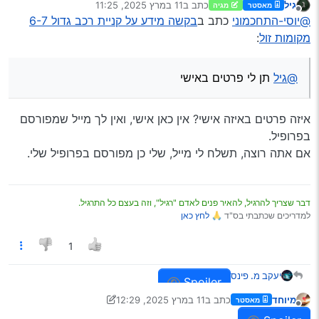
גיל
כתב ב
11 במרץ 2025, 11:25
מאסטר
מגיה
נערך לאחרונה על ידי
מנותק
@יוסי-התחכמוני
כתב ב
בקשה מידע על קניית רכב גדול 6-7
מקומות זול
:
@גיל
תן לי פרטים באישי
איזה פרטים באיזה אישי? אין כאן אישי, ואין לך מייל שמפורסם
בפרופיל.
אם אתה רוצה, תשלח לי מייל, שלי כן מפורסם בפרופיל שלי.
דבר שצריך להרגיל, להאיר פנים לאדם "רגיל", וזה בעצם כל התרגיל.
למדריכים שכתבתי בס"ד 🙏
לחץ כאן
1
יעקב מ. פינס
Spoiler
מיוחד
כתב ב
11 במרץ 2025, 12:29
מאסטר
נערך לאחרונה על ידי מיוחד
3 בנוב׳ 2025, 22:41
מנותק