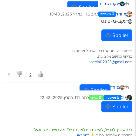
יעקב מ. פינס
Spoiler
מיוחד
כתב ב
11 במרץ 2025, 18:43
מאסטר
נערך לאחרונה על ידי
מנותק
@יעקב-מ-פינס
Spoiler
כלי עבודה. ומחשב רכב. ושכפול מפתחות.
בדיקת מחשב מקצועית.
special12323@gmail.com
2
מיוחד
Spoiler
גיל
כתב ב
11 במרץ 2025, 22:43
מאסטר
מגיה
נערך לאחרונה על ידי
מנותק
Spoiler
דבר שצריך להרגיל, להאיר פנים לאדם "רגיל", וזה בעצם כל התרגיל.
למדריכים שכתבתי בס"ד 🙏
לחץ כאן