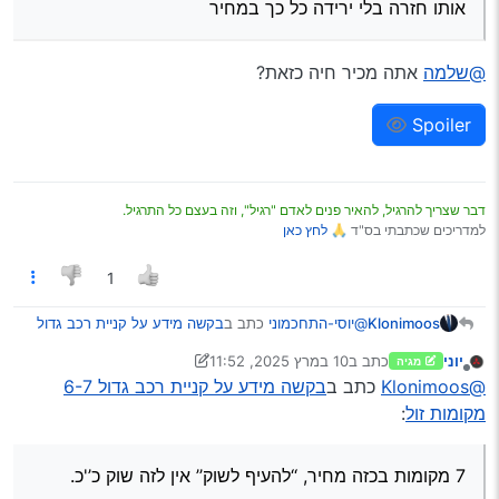
אותו חזרה בלי ירידה כל כך במחיר
@שלמה
אתה מכיר חיה כזאת?
Spoiler
דבר שצריך להרגיל, להאיר פנים לאדם "רגיל", וזה בעצם כל התרגיל.
למדריכים שכתבתי בס"ד 🙏
לחץ כאן
1
@יוסי-התחכמוני
כתב ב
בקשה מידע על קניית רכב גדול
Klonimoos
6-7 מקומות זול
:
יוני
כתב ב
10 במרץ 2025, 11:52
מגיה
נערך לאחרונה על ידי יוני
3 באוק׳ 2025, 11:52
מנותק
בוקר טוב
@Klonimoos
כתב ב
בקשה מידע על קניית רכב גדול 6-7
מקומות זול
:
ומבורך!!!
7 מקומות בכזה מחיר, ‘‘להעיף לשוק’’ אין לזה שוק כ’'כ.