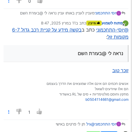
0
יוסי התחכמוני
מעניין לעניין באותו עניין נראה לי @בעזרת השם
עשה פעם וילה מרכב משהוא זוכר מיטות מקרר וכו…
פתוח לשמוע
כתב ב
11 במרץ 2025, 8:47
מייבין
שאלתי נגיד ואמצא רכב גדול בזול חשמל איך אני עושה
נערך לאחרונה על ידי
מנותק
@יוסי-התחכמוני
כתב ב
בקשה מידע על קניית רכב גדול 6-7
חימום תאורה מה אתם ממליצים??
אני מתכוון לחשמל נייד מאלי’ למשל משהוא טוב אבל
מקומות זול
:
לא יקר מידי באזור 400-800 יש חייה כזאת
נראה לי @בעזרת השם
זוכר טוב
אנשים חכמים הם אינם אלה שמוצאים את הדרך בעצמם
הם אלו שיודעים לשאול
מתקין וחוסם מולטימדיות + סים של RL באשדוד
b0504114661@gmail.com
1
יוסי התחכמוני
@גיל
תן לי פרטים באישי