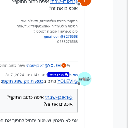
@ראובן-שבתי
איפה כתוב התוקף?
האם יש בעיה אמיתית לה
מנותק
אוכפים את זה?
תלוי במצב הפלסטיק שלו
התקנת ומכירת מולטימדיות, פאנלים ועוד
אם הוא כל היום היה בשמש ו
חסימת מולטימדיה אאוטנט/קיידרואיד/אחר
בגדול כל כסא לפי השימוש ש
סים נטפרי/וויז אופציה לנטסטיק
רק שבחוק כמו בחוק הכל קול
3276568@gmail.com
0583276568
YOLEVI
@ראובן-שבתי
איפה כתוב התוק
Y
אוכפים את זה?
מאיר
כתב ב
14 בינו׳ 2024, 8:17
מנהל ראשי
נערך לאחרונה על ידי
@YOLEVI
כתב ב
כסא תינוק שפג תוקפו
:
מנותק
@ראובן-שבתי
איפה כתוב התוקף?
אוכפים את זה?
אני לא מאמין ששוטר יתחיל להפוך את ה