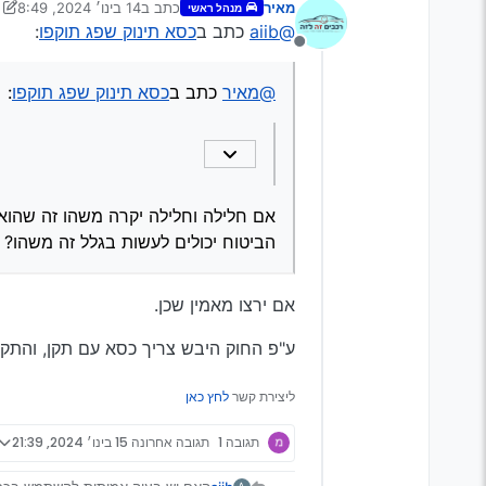
מאיר
כתב ב
14 בינו׳ 2024, 8:49
מנהל ראשי
נערך לאחרונה על ידי מאיר
@aiib
כתב ב
כסא תינוק שפג תוקפו
:
אני מאמין שאם יקרה נזק לתינוק
מנותק
אם חלילה וחלילה יקרה משהו זה שהו
@מאיר
כתב ב
כסא תינוק שפג תוקפו
:
בגלל זה משהו?
אם חלילה וחלילה יקרה משהו זה שהוא 
הביטוח יכולים לעשות בגלל זה משהו?
אם ירצו מאמין שכן.
ע"פ החוק היבש צריך כסא עם תקן, והתקן הוא עד לתא
ליצירת קשר
לחץ כאן
תגובה 1
תגובה אחרונה
15 בינו׳ 2024, 21:39