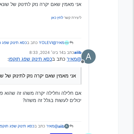
אני מאמין שאם יקרה נזק לתינוק של שונ
ליצירת קשר
לחץ כאן
@YOLEVI
כתב ב
כסא תינוק שפג ת
מאיר
aiib
כתב ב
14 בינו׳ 2024, 8:33
A
נערך לאחרונה על ידי
@מאיר
כתב ב
כסא תינוק שפג תוקפו
:
@ראובן-שבתי
איפה כתוב התוק
מנותק
אוכפים את זה?
אני לא מאמין ששוטר יתחיל להפוך
אני מאמין שאם יקרה נזק לתינוק של ש
אני מאמין שאם יקרה נזק לתינוק ש
אם חלילה וחלילה יקרה משהו זה שהוא פג 
יכולים לעשות בגלל זה משהו?
@מאיר
כתב ב
כסא תינוק שפג תוקפו
aiib
A