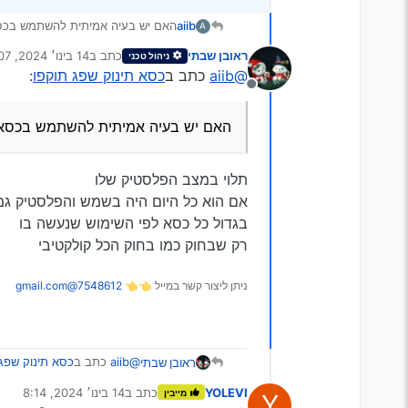
aiib
האם יש בעיה אמיתית להשתמש בכסא
A
ראובן שבתי
כתב ב
14 בינו׳ 2024, 7:07
ניהול טכני
נערך לאחרונה על ידי
@aiib
כתב ב
כסא תינוק שפג תוקפו
:
מנותק
האם יש בעיה אמיתית להשתמש בכסא ת
תלוי במצב הפלסטיק שלו
אם הוא כל היום היה בשמש והפלסטיק גמו
בגדול כל כסא לפי השימוש שנעשה בו
רק שבחוק כמו בחוק הכל קולקטיבי
ניתן ליצור קשר במייל 👈👈
7548612@gmail.com
@aiib
כתב ב
כסא תינוק שפג 
ראובן שבתי
YOLEVI
כתב ב
14 בינו׳ 2024, 8:14
מייבין
Y
נערך לאחרונה על ידי