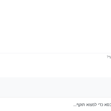
שתמש בכסא תינוק שפג תוקפו?
הפלסטיק גמור הוא יכול להשבר בקלות
נעשה בו
קטיבי
ף?
כסא כדי למצוא תוקף…