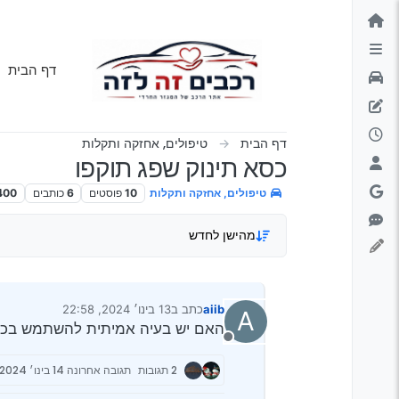
ילוג לתוכן
דף הבית
דף הבית
טיפולים, אחזקה ותקלות
כסא תינוק שפג תוקפו
טיפולים, אחזקה ותקלות
10
פוסטים
6
כותבים
400
מהישן לחדש
aiib
כתב ב
13 בינו׳ 2024, 22:58
A
נערך לאחרונה על ידי
האם יש בעיה אמיתית להשתמש בכסא
מנותק
2 תגובות
תגובה אחרונה
14 בינו׳ 2024, 7:07