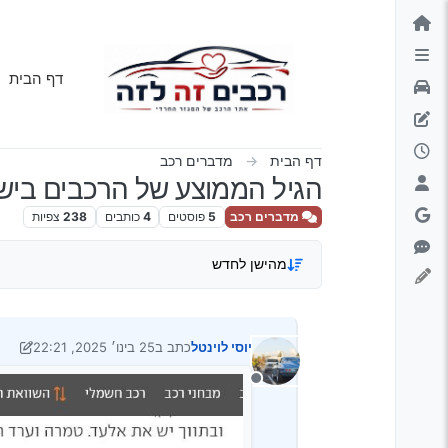
ילוג לתוכן
דף הבית
דף הבית
מדברים רכב
הגיל הממוצע של הרכבים ביש
מדברים רכב
5
פוסטים
4
כותבים
238
צפיות
מהישן לחדש
יוסי לוינטל
כתב ב
25 בינו׳ 2025, 22:21
נערך לאחרונה על ידי מאיר
מנותק