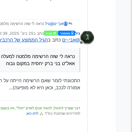
אבי ים
@גיל
נראה לי שזה הרשימה מלמט
אאל"ט בני ברק יחסית במקום גבו
גיל
כתב ב
25 בינו׳ 2025, 22:39
מאסטר
מגיה
נערך לאחרונה על ידי
@אבי-ים
כתב ב
הגיל הממוצע של הרכבי
מנותק
נראה לי שזה הרשימה מלמטה למעלה
אאל"ט בני ברק יחסית במקום גבוה
התכוונתי לומר שאם הרשימה הייתה על תרב
לא יודע כמה זה מעודכן אז קחו
אמורה לככב, וכאן היא לא מופיעה)…
דבר שצריך להרגיל, להאיר פנים לאדם "רגיל", וזה בעצם 
למדריכים שכתבתי בס"ד 🙏
לחץ כאן