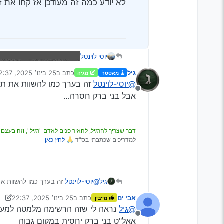
לא יודע כמה זה מעודכן אז קחו את ז
יוסי לוינטל
גיל
כתב ב
25 בינו׳ 2025, 22:37
מאסטר
מגיה
נערך לאחרונה על ידי
@יוסי-לוינטל
זה בערך כמו להשוות את תר
מנותק
אבל בני ברק חסרה…
דבר שצריך להרגיל, להאיר פנים לאדם "רגיל", וזה בעצם 
למדריכים שכתבתי בס"ד 🙏
לחץ כאן
גיל
@יוסי-לוינטל
זה בערך כמו להשוות את
אבל בני ברק חסרה…
אבי ים
כתב ב
25 בינו׳ 2025, 22:37
מייבין
נערך לאחרונה על ידי אבי ים
@גיל
נראה לי שזה הרשימה מלמטה למע
מנותק
אאל"ט בני ברק יחסית במקום גבוה