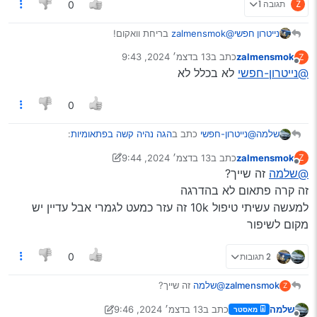
Z
תגובה 1
0
נייטרון חפשי
@zalmensmok
בריחת וואקום!
המכפיל כח עובד על הוואקום של המנוע ייתכן שהצינור
zalmensmok
כתב ב
13 בדצמ׳ 2024, 9:43
Z
השתחרר, נגעת במנוע לפני כן? אפילו בקטנה.
נערך לאחרונה על ידי
מנותק
@נייטרון-חפשי
לא בכלל לא
0
@נייטרון-חפשי
כתב ב
הגה נהיה קשה בפתאומיות
:
שלמה
zalmensmok
כתב ב
13 בדצמ׳ 2024, 9:44
Z
נערך לאחרונה על ידי zalmensmok
מנותק
@שלמה
@zalmensmok
זה שייך?
בריחת וואקום!
המכפיל כח עובד על הוואקום של המנוע ייתכן שהצינור
זה קרה פתאום לא בהדרגה
ועיין
כאן
השתחרר, נגעת במנוע לפני כן? אפילו בקטנה.
למעשה עשיתי טיפול 10k זה עזר כמעט לגמרי אבל עדיין יש
מקום לשיפור
2 תגובות
0
zalmensmok
@שלמה
זה שייך?
Z
זה קרה פתאום לא בהדרגה
שלמה
כתב ב
13 בדצמ׳ 2024, 9:46
מאסטר
למעשה עשיתי טיפול 10k זה עזר כמעט לגמרי אבל
נערך לאחרונה על ידי שלמה