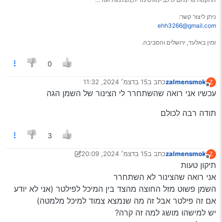
ניתן ליצור קשר:
ehh3266@gmail.com
זמין באלעד, ירושלים והסביבה.
0
zalmensmok
כתב ב
15 בדצמ׳ 2024, 11:32
Z
נערך לאחרונה על ידי
מנותק
עכשיו אני רואה שהשתחרר לי הצינור של השמן הגה
תודה רבה לכולם
3
zalmensmok
כתב ב
15 בדצמ׳ 2024, 20:09
Z
נערך לאחרונה על ידי zalmensmok
מנותק
תיקון טעות
אני רואה שהצינור לא השתחרר
השמן פשוט מזל החוצה מהצד בין המיכל לפילטר (אני לא יודע
אם זה פילטר אבל זה מה שנמצא צמוד למיכל מלמטה)
יש למישהו מושג למה זה קרה?