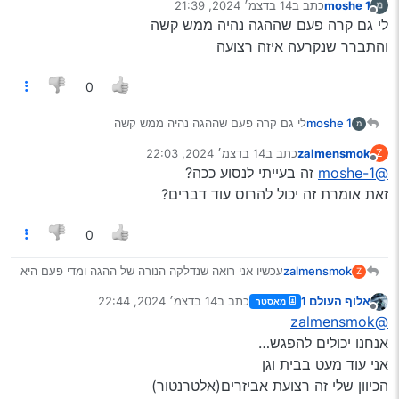
moshe 1
כתב ב
14 בדצמ׳ 2024, 21:39
נערך לאחרונה על ידי
מנותק
לי גם קרה פעם שההגה נהיה ממש קשה
והתברר שנקרעה איזה רצועה
0
moshe 1
לי גם קרה פעם שההגה נהיה ממש קשה
והתברר שנקרעה איזה רצועה
zalmensmok
כתב ב
14 בדצמ׳ 2024, 22:03
Z
נערך לאחרונה על ידי
מנותק
@moshe-1
זה בעייתי לנסוע ככה?
זאת אומרת זה יכול להרוס עוד דברים?
0
עכשיו אני רואה שנדלקה הנורה של ההגה ומדי פעם היא
zalmensmok
Z
נכבית וכל פעם שהיה נכבית יש דפיקה כזאת מכיון
אלוף העולם 1
כתב ב
14 בדצמ׳ 2024, 22:44
מאסטר
המכסה מנוע
תודה רבה
נערך לאחרונה על ידי
מנותק
@zalmensmok
המצבר תקין
יש למישהו המלצה למוסכניק נייד או מייבין באזור בית
אנחנו יכולים להפגש…
וגן (קרית יובל)
אני עוד מעט בבית וגן
הכיוון שלי זה רצועת אביזרים(אלטרנטור)