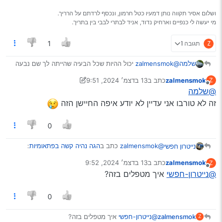
ושלום אסיר תקווה נותן דמעיו כטל חרמון, ונכסף לרדתם על הרריך.
מי יעשה לי כנפיים וארחיק נדוד, אניד לבתרי לבבי בין בתריך.
Z
תגובה 1
1
שלמה
@zalmensmok
יכול ההיות שכל הבעיה שהייתה לך שם נבעה
מבעית וואקום (אני חושב שהטורבו ב TSI עובד גם על וואקום)
zalmensmok
כתב ב
13 בדצמ׳ 2024, 9:51
Z
יכול להיות שעכשיו זו החמרה לאז!
נערך לאחרונה על ידי zalmensmok
מנותק
@שלמה
ואלי
כאן
נוצרה הבעיה?
זה לא טורבו אני עדיין לא יודע איפה החיישן הזה
0
@zalmensmok
כתב ב
הגה נהיה קשה בפתאומיות
:
נייטרון חפשי
zalmensmok
כתב ב
13 בדצמ׳ 2024, 9:52
Z
נערך לאחרונה על ידי
מנותק
@נייטרון-חפשי
איך מטפלים בזה?
למעשה עשיתי טיפול 10k זה עזר כמעט לגמרי אבל
עדיין יש מקום לשיפור
כנראה המכסה פילטר היה קצת פתוח, או הצינור שלו.
0
בד"כ זה קורה בבת אחת, מספיק בריחה קטנה בשביל ים
בעיות.
zalmensmok
@נייטרון-חפשי
איך מטפלים בזה?
Z