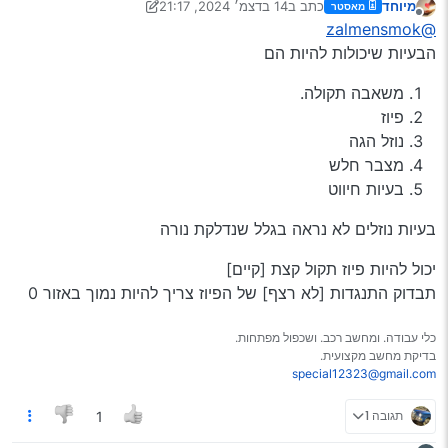
מיוחד
כתב ב
14 בדצמ׳ 2024, 21:17
מאסטר
המכסה מנוע
תודה רבה
נערך לאחרונה על ידי מיוחד
מנותק
@zalmensmok
המצבר תקין
יש למישהו המלצה למוסכניק נייד או מייבין באזור בית
הבעיות שיכולות להיות הם
וגן (קרית יובל)
משאבה תקולה.
פיוז
נוזל הגה
מצבר חלש
בעיות חיווט
בעיות נוזלים לא נראה בגלל שנדלקת נורה
יכול להיות פיוז תקול קצת [קיים]
תבדוק התנגדות [לא רצף] של הפיוז צריך להיות נמוך באזור 0
כלי עבודה. ומחשב רכב. ושכפול מפתחות.
בדיקת מחשב מקצועית.
special12323@gmail.com
תגובה 1
1