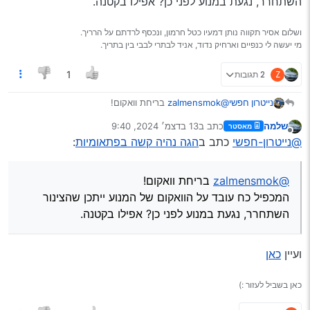
השתחרר, נגעת במנוע לפני כן? אפילו בקטנה.
תודה רבה
ושלום אסיר תקווה נותן דמעיו כטל חרמון, ונכסף לרדתם על הרריך.
מי יעשה לי כנפיים וארחיק נדוד, אניד לבתרי לבבי בין בתריך.
Z
2 תגובות
1
נייטרון חפשי
@zalmensmok
בריחת וואקום!
המכפיל כח עובד על הוואקום של המנוע ייתכן שהצינור
שלמה
כתב ב
13 בדצמ׳ 2024, 9:40
מאסטר
השתחרר, נגעת במנוע לפני כן? אפילו בקטנה.
נערך לאחרונה על ידי
מנותק
@נייטרון-חפשי
כתב ב
הגה נהיה קשה בפתאומיות
:
@zalmensmok
בריחת וואקום!
המכפיל כח עובד על הוואקום של המנוע ייתכן שהצינור
השתחרר, נגעת במנוע לפני כן? אפילו בקטנה.
ועיין
כאן
כאן בשביל לעזור :)