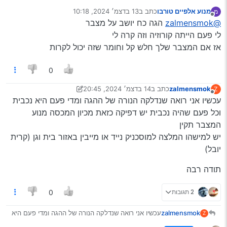
מנוע אלפיים טורבו
כתב ב
13 בדצמ׳ 2024, 10:18
מ
נערך לאחרונה על ידי
מנותק
@zalmensmok
הגה כח יושב על מצבר
לי פעם הייתה קורוזיה וזה קרה לי
אז אם המצבר שלך חלש קל וחומר שזה יכול לקרות
0
zalmensmok
כתב ב
14 בדצמ׳ 2024, 20:45
Z
נערך לאחרונה על ידי zalmensmok
מנותק
עכשיו אני רואה שנדלקה הנורה של ההגה ומדי פעם היא נכבית
וכל פעם שהיה נכבית יש דפיקה כזאת מכיון המכסה מנוע
המצבר תקין
יש למישהו המלצה למוסכניק נייד או מייבין באזור בית וגן (קרית
יובל)
תודה רבה
2 תגובות
0
עכשיו אני רואה שנדלקה הנורה של ההגה ומדי פעם היא
zalmensmok
Z
נכבית וכל פעם שהיה נכבית יש דפיקה כזאת מכיון