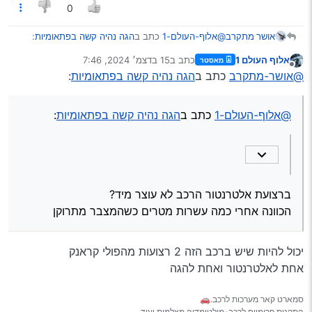
0
@אלוף-העולם-1
כתב ב
הגה נהיה קשה בפתאומיות
:
אושר מתקרב
אלוף העולם 1
כתב ב
15 בדצמ׳ 2024, 7:46
מאסטר
נערך לאחרונה על ידי
מנותק
הכיוון שלי זה רצועת אביזרים(אלטרנטור)
@אושר-מתקרב
כתב ב
הגה נהיה קשה בפתאומיות
:
ברצועת אלטרנטור הרכב לא עוצר מיד?
@אלוף-העולם-1
כתב ב
הגה נהיה קשה בפתאומיות
:
הכוונה אחרי כמה עשרות מטרים כשהמצבר מתרוקן
ברצועת אלטרנטור הרכב לא עוצר מיד?
הכוונה אחרי כמה עשרות מטרים כשהמצבר מתרוקן
יכול להיות שיש ברכב הזה 2 רצועות מהפולי קראנק
אחת לאלטרנטור ואחת להגה
סמארט קאר מערכות לרכב.🚗
התקנות פרימיום לרכב-מולטימדיה,מצלמות ועוד…