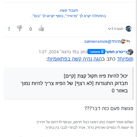
תעבוד קשה.
בהתחלה יקרא לך "פראייר", בסוף יקראו לך "בוס".
תגובה 1
0
@zalmensmok
מיוחד
הבעיות שיכולות להיות הם
נייטרון חפשי
כתב ב
15 בדצמ׳ 2024, 1:27
מאסטר
משאבה תקולה.
נערך לאחרונה על ידי
מנותק
@מיוחד
כתב ב
הגה נהיה קשה בפתאומיות
:
פיוז
בעיות נוזלים לא נראה בגלל שנדלקת נורה
נוזל הגה
מצבר חלש
יכול להיות פיוז תקול קצת [קיים]
יכול להיות פיוז תקול קצת [קיים]
בעיות חיווט
תבדוק התנגדות [לא רצף] של הפיוז צריך להיות נמוך באזור 0
תבדוק התנגדות [לא רצף] של הפיוז צריך להיות נמוך
באזור 0
פגשת פעם כזה דבר???
ושלום אסיר תקווה נותן דמעיו כטל חרמון, ונכסף לרדתם על הרריך.
מי יעשה לי כנפיים וארחיק נדוד, אניד לבתרי לבבי בין בתריך.