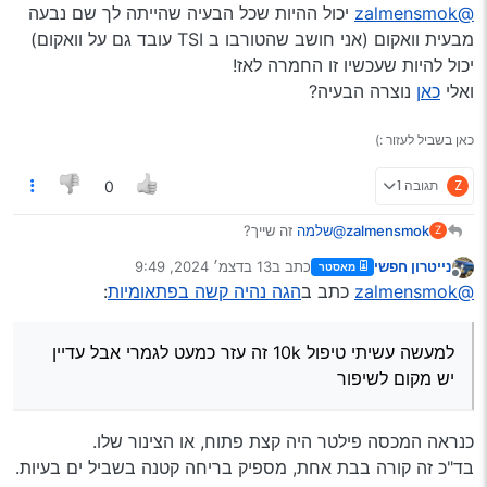
מנותק
@zalmensmok
יכול ההיות שכל הבעיה שהייתה לך שם נבעה
עדיין יש מקום לשיפור
מבעית וואקום (אני חושב שהטורבו ב TSI עובד גם על וואקום)
יכול להיות שעכשיו זו החמרה לאז!
ואלי
כאן
נוצרה הבעיה?
כאן בשביל לעזור :)
Z
תגובה 1
0
zalmensmok
@שלמה
זה שייך?
Z
זה קרה פתאום לא בהדרגה
נייטרון חפשי
כתב ב
13 בדצמ׳ 2024, 9:49
מאסטר
למעשה עשיתי טיפול 10k זה עזר כמעט לגמרי אבל
נערך לאחרונה על ידי
מנותק
@zalmensmok
כתב ב
הגה נהיה קשה בפתאומיות
:
עדיין יש מקום לשיפור
למעשה עשיתי טיפול 10k זה עזר כמעט לגמרי אבל עדיין
יש מקום לשיפור
כנראה המכסה פילטר היה קצת פתוח, או הצינור שלו.
בד"כ זה קורה בבת אחת, מספיק בריחה קטנה בשביל ים בעיות.