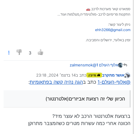
סמארט קאר מערכות לרכב.🚗
התקנות פרימיום לרכב-מולטימדיה,מצלמות ועוד…
ניתן ליצור קשר:
ehh3266@gmail.com
זמין באלעד, ירושלים והסביבה.
3
אלוף העולם 1
@zalmensmok
אנחנו יכולים להפגש…
אושר מתקרב
כתב ב
14 בדצמ׳ 2024, 23:18
מייבין
אני עוד מעט בבית וגן
נערך לאחרונה על ידי
מנותק
@אלוף-העולם-1
כתב ב
הגה נהיה קשה בפתאומיות
:
הכיוון שלי זה רצועת אביזרים(אלטרנטור)
הכיוון שלי זה רצועת אביזרים(אלטרנטור)
ברצועת אלטרנטור הרכב לא עוצר מיד?
הכוונה אחרי כמה עשרות מטרים כשהמצבר מתרוקן