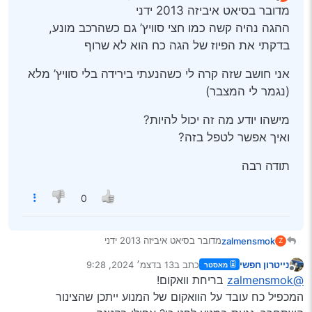
נערך לאחרונה על ידי zalmensmok
מנותק
מדובר בסיאט איביזה 2013 ידני
ההגה נהיה קשה כמו חצי סוויץ’ גם כשהרכב מונע,
בדקתי את הפיוז של הגה כח הוא לא שרוף
אני חושב שזה קרה לי כשהנעתי בירידה בלי סוויץ’ מלא
(נגמר לי המצבר)
מישהו יודע מה זה יכול להיות?
ואיך אפשר לטפל בזה?
תודה רבה
0
מדובר בסיאט איביזה 2013 ידני
zalmensmok
Z
ההגה נהיה קשה כמו חצי סוויץ’ גם כשהרכב מונע,
נייטרון חפשי
כתב ב
13 בדצמ׳ 2024, 9:28
מאסטר
בדקתי את הפיוז של הגה כח הוא לא שרוף
אני חושב שזה קרה לי כשהנעתי בירידה בלי סוויץ’ מלא
נערך לאחרונה על ידי
מנותק
@zalmensmok
בריחת וואקום!
(נגמר לי המצבר)
מישהו יודע מה זה יכול להיות?
המכפיל כח עובד על הוואקום של המנוע ייתכן שהצינור
ואיך אפשר לטפל בזה?