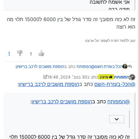
אני אשמח לתשובה
תודה רבה
זה לא כזה מסובך זה סדר גודל של בין 6000 ל15000 תלוי מה
הוא רוצה
טוב ללמוד תורה לשמור על ארצנו
1
@המפותח
כתב ב
הוספת מושבים לרכב ברישיון
:
הכל בעזרת השם
המפותח
כתב ב
30 בנוב׳ 2024, 18:49
מייבין
נערך לאחרונה על ידי המפותח
מנותק
שלום חברים!
@הכל-בעזרת-השם
כתב ב
הוספת מושבים לרכב ברישיון
:
חבר שלי לפני סגירה לרכב מרצדת ויטו מנכה
זה לא כזה מסובך זה סדר גודל של בין 6000
שברישיון יש רק 5 מקומות
ל15000 תלוי מה הוא רוצה
@המפותח
כתב ב
הוספת מושבים לרכב ברישיון
:
מישהו פעם התנסה בהוספת מקומות ברישיון
מה העליות?
האם זה כאב ראש גדול?
אני אשמח לתשובה
תודה רבה
זה לא כזה מסובך זה סדר גודל של בין 6000 ל15000 תלוי