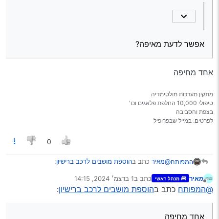
אפשר לדעת מאיפה?
אחד מחיפה
מתקין מערכות מולטימדיה
טיפולי 10,000 החלפת פלאגים וכו'
בצפת והסביבה
לפרטים: במייל שבפרופיל
0
@מאיר
כתב ב
הוספת מושבים לרכב ברישיון
:
המפותח
מאיר
כתב ב
1 בדצמ׳ 2024, 14:15
מנהל ראשי
נערך לאחרונה על ידי
מנותק
@המפותח
כתב ב
הוספת מושבים לרכב ברישיון
:
@המפותח
כתב ב
הוספת מושבים לרכב ברישיון
:
אחד מחיפה
להוסיף עוד 4 מושבים
אחד מחיפה