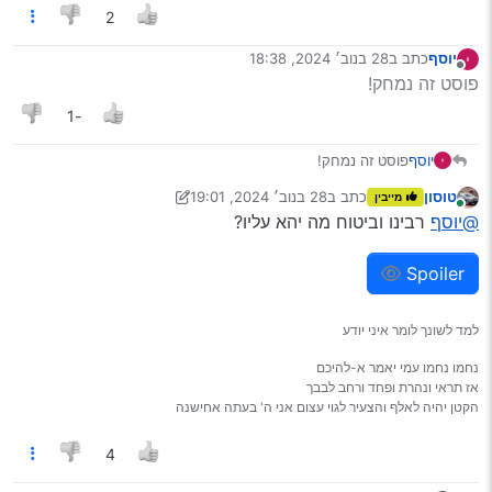
2
יוסף
כתב ב
28 בנוב׳ 2024, 18:38
נערך לאחרונה על ידי
מנותק
פוסט זה נמחק!
-1
יוסף
פוסט זה נמחק!
טוסון
כתב ב
28 בנוב׳ 2024, 19:01
מייבין
נערך לאחרונה על ידי טוסון
מחובר
@יוסף
רבינו וביטוח מה יהא עליו?
Spoiler
למד לשונך לומר איני יודע
נחמו נחמו עמי יאמר א-להיכם
אז תראי ונהרת ופחד ורחב לבבך
הקטן יהיה לאלף והצעיר לגוי עצום אני ה' בעתה אחישנה
4