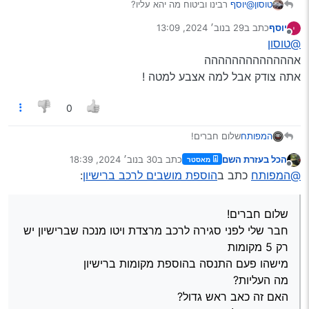
@יוסף
רבינו וביטוח מה יהא עליו?
טוסון
יוסף
כתב ב
29 בנוב׳ 2024, 13:09
נערך לאחרונה על ידי
Spoiler
מנותק
@טוסון
אההההההההההההה
אתה צודק אבל למה אצבע למטה !
0
המפותח
שלום חברים!
חבר שלי לפני סגירה לרכב מרצדת ויטו מנכה שברישיון יש רק
הכל בעזרת השם
כתב ב
30 בנוב׳ 2024, 18:39
מאסטר
5 מקומות
נערך לאחרונה על ידי
מנותק
@המפותח
כתב ב
הוספת מושבים לרכב ברישיון
:
מישהו פעם התנסה בהוספת מקומות ברישיון
מה העליות?
האם זה כאב ראש גדול?
שלום חברים!
אני אשמח לתשובה
תודה רבה
חבר שלי לפני סגירה לרכב מרצדת ויטו מנכה שברישיון יש
רק 5 מקומות
מישהו פעם התנסה בהוספת מקומות ברישיון
מה העליות?
האם זה כאב ראש גדול?