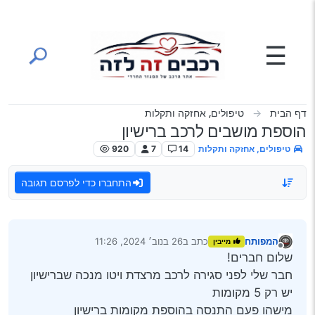
ילוג לתוכן
☰
דף הבית
טיפולים, אחזקה ותקלות
הוספת מושבים לרכב ברישיון
טיפולים, אחזקה ותקלות
14
7
920
התחברו כדי לפרסם תגובה
המפותח
כתב ב
26 בנוב׳ 2024, 11:26
מייבין
נערך לאחרונה על ידי
מנותק
שלום חברים!
חבר שלי לפני סגירה לרכב מרצדת ויטו מנכה שברישיון
יש רק 5 מקומות
מישהו פעם התנסה בהוספת מקומות ברישיון