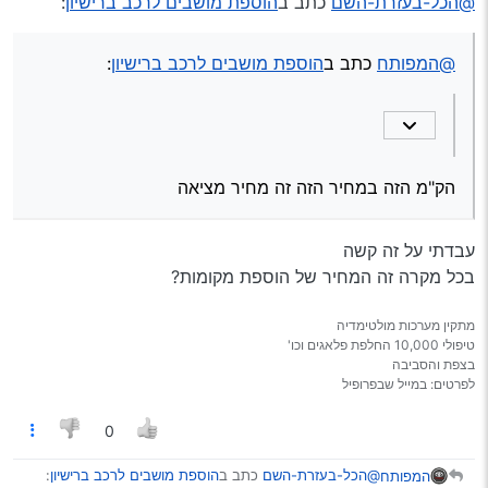
@הכל-בעזרת-השם
כתב ב
הוספת מושבים
@הכל-בעזרת-השם
כתב ב
הוספת מושבים לרכב ברישיון
:
לרכב ברישיון
:
הק"מ הזה במחיר הזה זה מחיר מציאה
@המפותח
כתב ב
הוספת מושבים לרכב ברישיון
:
@המפותח
כתב ב
הוספת מושבים לרכב
ברישיון
:
שלום חברים!
חבר שלי לפני סגירה לרכב
הק"מ הזה במחיר הזה זה מחיר מציאה
מרצדת ויטו מנכה שברישיון יש רק
5 מקומות
מישהו פעם התנסה בהוספת
עבדתי על זה קשה
מקומות ברישיון
בכל מקרה זה המחיר של הוספת מקומות?
מה העליות?
האם זה כאב ראש גדול?
אני אשמח לתשובה
מתקין מערכות מולטימדיה
תודה רבה
טיפולי 10,000 החלפת פלאגים וכו'
בצפת והסביבה
לפרטים: במייל שבפרופיל
זה לא כזה מסובך זה סדר גודל של בין
6000 ל15000 תלוי מה הוא רוצה
0
להוסיף עוד 4 מושבים
@הכל-בעזרת-השם
כתב ב
הוספת מושבים לרכב ברישיון
:
המפותח