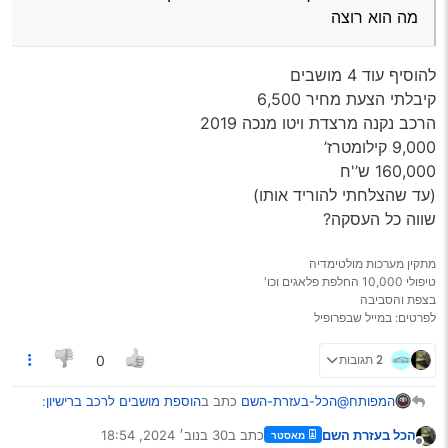
מה הוא רוצה
להוסיף עוד 4 מושבים
קיבלתי הצעת מחיר 6,500
הרכב נקנה מרצדת ויטו מנכה 2019
9,000 קילומטרז’
160,000 ש’'ח
(עד שהצלחתי להוריד אותו)
שווה כל העסקה?
מתקין מערכות מולטימדיה
טיפולי 10,000 החלפת פלאגים וכו'
בצפת והסביבה
לפרטים: במייל שבפרופיל
2 תגובות
0
@הכל-בעזרת-השם
כתב ב
הוספת מושבים לרכב ברישיון
:
המפותח
הכל בעזרת השם
כתב ב
30 בנוב׳ 2024, 18:54
מאסטר
נערך לאחרונה על ידי