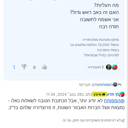
מה העליות?
האם זה כאב ראש גדול?
אני אשמח לתשובה
תודה רבה
מתקין מערכות מולטימדיה
טיפולי 10,000 החלפת פלאגים וכו'
בצפת והסביבה
לפרטים: במייל שבפרופיל
2 תגובות
0
המפותח
שלום חברים!
חבר שלי לפני סגירה לרכב מרצדת ויטו מנכה שברישיון יש רק
לך תדע
כתב ב
26 בנוב׳ 2024, 11:34
מייבין
5 מקומות
נערך לאחרונה על ידי
מנותק
@המפותח
לא יודע יותר, אבל הכתובת הטובה לשאלות כאלו -
מישהו פעם התנסה בהוספת מקומות ברישיון
מה העליות?
נמצאת אצל חברות האבזור השונות, זו פרוצדורה שלהם בד"כ.
האם זה כאב ראש גדול?
אני אשמח לתשובה
לא רק פוסטים משתבחים עם הזמן, גם יין!..
תודה רבה