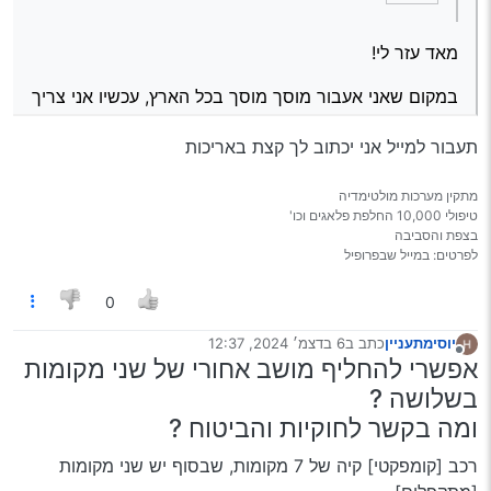
יחסוך לי עוד קצת עבודה…
מאד עזר לי!
במקום שאני אעבור מוסך מוסך בכל הארץ, עכשיו אני צריך
לעשות זאת רק בחיפה! אבל מה דעתך לתת מס’ טלפון כך
תעבור למייל אני יכתוב לך קצת באריכות
שזה יחסוך לי עוד קצת עבודה…
מתקין מערכות מולטימדיה
טיפולי 10,000 החלפת פלאגים וכו'
בצפת והסביבה
לפרטים: במייל שבפרופיל
0
יוסימתעניין
כתב ב
6 בדצמ׳ 2024, 12:37
נערך לאחרונה על ידי
מנותק
אפשרי להחליף מושב אחורי של שני מקומות
בשלושה ?
ומה בקשר לחוקיות והביטוח ?
רכב [קומפקטי] קיה של 7 מקומות, שבסוף יש שני מקומות