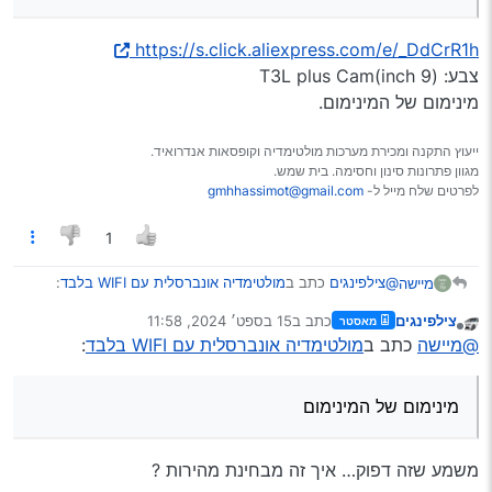
https://s.click.aliexpress.com/e/_DdCrR1h
צבע: (9 inch)T3L plus Cam
מינימום של המינימום.
ייעוץ התקנה ומכירת מערכות מולטימדיה וקופסאות אנדרואיד.
מגוון פתרונות סינון וחסימה. בית שמש.
לפרטים שלח מייל ל-
gmhhassimot@gmail.com
1
@צילפינגים
כתב ב
מולטימדיה אונברסלית עם WIFI בלבד
:
מיישה
צילפינגים
כתב ב
15 בספט׳ 2024, 11:58
מאסטר
נערך לאחרונה על ידי
מנותק
שלום וברכה
@מיישה
כתב ב
מולטימדיה אונברסלית עם WIFI בלבד
:
ברצוני לברר על מערכת ללא סים מובנה די אכותית
https://s.click.aliexpress.com/e/_DdCrR1h
ובמחיר טוב [יש דבר כזה בכלל]
צבע: (9 inch)T3L plus Cam
מינימום של המינימום
@מיישה
@מוטי-ברנד
מינימום של המינימום.
יש"כ עצום
משמע שזה דפוק… איך זה מבחינת מהירות ?