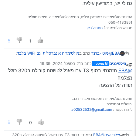
גם לי יש, במודיעין עילית.
התקנת מולטימדיות במודיעין עילית, חסימה למולטימדיה וסימים מוזלים
050-4133851
מחפש מולטימדיה?
תתחיל כאן
1
@מוטי-ברנד
כתב ב
מולטימדיה אונברסלית עם WIFI בלבד
:
EBA
צילפינגים
כתב ב
21 בספט׳ 2024, 19:39
מאסטר
נערך לאחרונה על ידי
מנותק
@צילפינגים
יש לי בבית מולטימדיה סבירה חדשה בקופסה
@EBA
הזמנתי בסוף T3 עם פאנל לטויוטה קורולה ב320 כולל
עדיין ב250 שקל
מצלמה
גם לי יש, במודיעין עילית.
תודה על ההצעה
התקנת מולטימדיות חסימות ואביזרי רכב.
ירושלים והסביבה
ליצירת קשר :
a02532532@gmail.com
0
צילפינגים
@EBA
הזמנתי בסוף T3 עם פאנל לטויוטה קורולה ב320