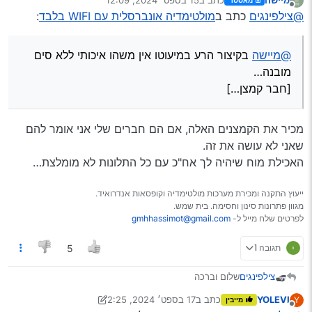
מאסטר
[חבר קמצן…]
נערך לאחרונה על ידי
מנותק
@צילפינגים
כתב ב
מולטימדיה אונברסלית עם WIFI בלבד
:
@מיישה
בקיצור הרע במיעוטו אין משהו איכותי ללא סים
מובנה…
[חבר קמצן…]
מכיר את הקמצנים האלה, אם הם חברים שלי אני אומר להם
שאני לא עושה את זה.
האכילת מוח שיהיה לך אח"כ עם כל התלונות לא מומלצת…
ייעוץ התקנה ומכירת מערכות מולטימדיה וקופסאות אנדרואיד.
מגוון פתרונות סינון וחסימה. בית שמש.
לפרטים שלח מייל ל-
gmhhassimot@gmail.com
תגובה 1
5
צילפינגים
שלום וברכה
ברצוני לברר על מערכת ללא סים מובנה די אכותית
YOLEVI
כתב ב
17 בספט׳ 2024, 2:25
Y
מייבין
ובמחיר טוב [יש דבר כזה בכלל]
נערך לאחרונה על ידי YOLEVI
מנותק