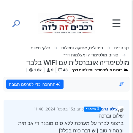
ילוג לתוכן
☰
דף הבית
טיפולים, אחזקה ותקלות
חלקי חילוף
פורום מולטימדיה ומצלמות דרך
מולטימדיה אונברסלית עם WIFI בלבד
פורום מולטימדיה ומצלמות דרך
43
9
1.6k
התחברו כדי לפרסם תגובה
צילפינגים
כתב ב
15 בספט׳ 2024, 11:46
מאסטר
נערך לאחרונה על ידי
מנותק
שלום וברכה
ברצוני לברר על מערכת ללא סים מובנה די אכותית
ובמחיר טוב [יש דבר כזה בכלל]