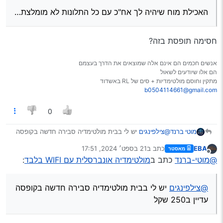
מכיר את הקמצנים האלה, אם הם חברים שלי אני אומר להם
[חבר קמצן…]
שאני לא עושה את זה.
האכילת מוח שיהיה לך אח"כ עם כל התלונות לא מומלצת…
האכילת מוח שיהיה לך אח"כ עם כל התלונות לא מומלצת…
חסימה תופסת בזה?
אנשים חכמים הם אינם אלה שמוצאים את הדרך בעצמם
הם אלו שיודעים לשאול
מתקין וחוסם מולטימדיות + סים של RL באשדוד
b0504114661@gmail.com
0
מוטי ברנד
@צילפינגים
יש לי בבית מולטימדיה סבירה חדשה בקופסה
עדיין ב250 שקל
EBA
כתב ב
21 בספט׳ 2024, 17:51
מאסטר
ואם אתה רוצה יש לי חבר שרוצה למכור מולטימדיה עם
נערך לאחרונה על ידי
מנותק
@מוטי-ברנד
כתב ב
מולטימדיה אונברסלית עם WIFI בלבד
:
כניסה לסים 4 גיגה ראם עם 64 זיכרון פנימי אבל לא הT10
רק משהו יותר פשוט מעלי אקספרס ב350 בערך
@צילפינגים
יש לי בבית מולטימדיה סבירה חדשה בקופסה
עדיין ב250 שקל