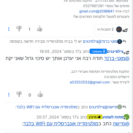
"מוטיקאר מערכות לרכב" התקנת מולטימדיות
וסימים של נטפרי 0527661381
דברו איתי
2086841@gmail.com
ותצטרפו למעגל הלקוחות המרוצים שלי
2 תגובות
1
מוטי ברנד
@צילפינגים
יש לי בבית מולטימדיה סבירה חדשה בקופסה
עדיין ב250 שקל
צילפינגים
כתב ב
17 בספט׳ 2024, 19:05
מאסטר
ואם אתה רוצה יש לי חבר שרוצה למכור מולטימדיה עם
נערך לאחרונה על ידי
מנותק
@מוטי-ברנד
תודה רבה אני יעדכן אותך יש סיכוי גדול שאני יקח
כניסה לסים 4 גיגה ראם עם 64 זיכרון פנימי אבל לא הT10
רק משהו יותר פשוט מעלי אקספרס ב350 בערך
התקנת מולטימדיות חסימות ואביזרי רכב.
ירושלים והסביבה
ליצירת קשר :
a02532532@gmail.com
0
@צילפינגים
כתב ב
מולטימדיה אונברסלית עם WIFI בלבד
:
מיישה
פתוח לשמוע
כתב ב
17 בספט׳ 2024, 20:27
מייבין
נערך לאחרונה על ידי
מנותק
@מיישה
בקיצור הרע במיעוטו אין משהו איכותי ללא סים
@מיישה
כתב ב
מולטימדיה אונברסלית עם WIFI בלבד
:
מובנה…