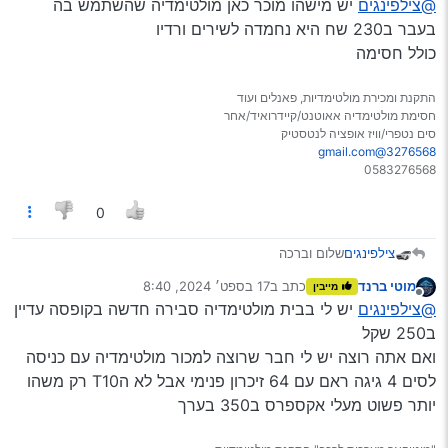
@צילפינגים
יש מישהו מוכר כאן מולטימדיה שהשתמש בה
@מיישה
@מוטי-ברנד
יש"כ עצום
בעבר ב230 שח היא נחמדה לשירים ורדיו
כולל חסימה
התקנת ומכירת מולטימדיות, פאנלים ועוד
חסימת מולטימדיה אאוטנט/קיידרואיד/אחר
סים נטפרי/וויז אופציה לנטסטיק
3276568@gmail.com
0583276568
0
צילפינגים
שלום וברכה
ברצוני לברר על מערכת ללא סים מובנה די אכותית
מוטי ברנד
כתב ב
17 בספט׳ 2024, 8:40
מייבין
ובמחיר טוב [יש דבר כזה בכלל]
נערך לאחרונה על ידי
מנותק
@צילפינגים
יש לי בבית מולטימדיה סבירה חדשה בקופסה עדיין
@מיישה
@מוטי-ברנד
יש"כ עצום
ב250 שקל
ואם אתה רוצה יש לי חבר שרוצה למכור מולטימדיה עם כניסה
לסים 4 גיגה ראם עם 64 זיכרון פנימי אבל לא הT10 רק משהו
יותר פשוט מעלי אקספרס ב350 בערך