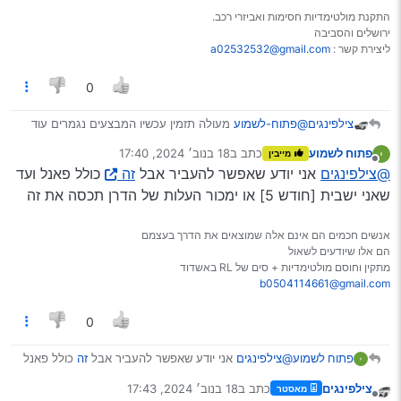
התקנת מולטימדיות חסימות ואביזרי רכב.
ירושלים והסביבה
ליצירת קשר :
a02532532@gmail.com
0
צילפינגים
@פתוח-לשמוע
מעולה תזמין עכשיו המבצעים נגמרים עוד
שעתיים בערך…
פתוח לשמוע
כתב ב
18 בנוב׳ 2024, 17:40
מייבין
וגם אם תקנה משהו יקר אתה יכול להעביר את זה לאוטו
נערך לאחרונה על ידי
מנותק
@צילפינגים
אני יודע שאפשר להעביר אבל
זה
כולל פאנל ועד
החדש שתקנה ולהחזיר את הישן
שאני ישבית [חודש 5] או ימכור העלות של הדרן תכסה את זה
אנשים חכמים הם אינם אלה שמוצאים את הדרך בעצמם
הם אלו שיודעים לשאול
מתקין וחוסם מולטימדיות + סים של RL באשדוד
b0504114661@gmail.com
0
פתוח לשמוע
@צילפינגים
אני יודע שאפשר להעביר אבל
זה
כולל פאנל
ועד שאני ישבית [חודש 5] או ימכור העלות של הדרן
צילפינגים
כתב ב
18 בנוב׳ 2024, 17:43
מאסטר
תכסה את זה
נערך לאחרונה על ידי