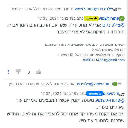
צילפינגים
@פתוח-לשמוע
נחמדה מאוד לא רע בכלל אבל די איטית
תעבוד בסדר עם וויז ואולי עוד משהו קטן.
פתוח לשמוע
כתב ב
18 בנוב׳ 2024, 17:35
מייבין
נערך לאחרונה על ידי
מנותק
@צילפינגים
אני לא מתכוון להישאר עם הרכב הרבה זמן אם זה
תופס וויז ומוזיקה אני לא צריך מעבר
אנשים חכמים הם אינם אלה שמוצאים את הדרך בעצמם
הם אלו שיודעים לשאול
מתקין וחוסם מולטימדיות + סים של RL באשדוד
b0504114661@gmail.com
0
פתוח לשמוע
@צילפינגים
אני לא מתכוון להישאר עם הרכב הרבה זמן
אם זה תופס וויז ומוזיקה אני לא צריך מעבר
צילפינגים
כתב ב
18 בנוב׳ 2024, 17:37
מאסטר
נערך לאחרונה על ידי
מנותק
@פתוח-לשמוע
מעולה תזמין עכשיו המבצעים נגמרים עוד
שעתיים בערך…
וגם אם תקנה משהו יקר אתה יכול להעביר את זה לאוטו החדש
שתקנה ולהחזיר את הישן