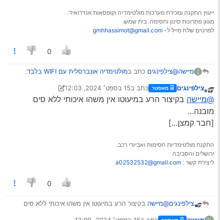
ייעוץ התקנה ומכירת מערכות מולטימדיה וקופסאות אנדרואיד.
מגוון פתרונות סינון וחסימה. בית שמש.
לפרטים שלח מייל ל-
gmhhassimot@gmail.com
0
@צילפינגים
כתב ב
מולטימדיה אונברסלית עם WIFI בלבד
:
מיישה
צילפינגים
כתב ב
15 בספט׳ 2024, 12:03
מאסטר
נערך לאחרונה על ידי צילפינגים
מנותק
@מיישה
כתב ב
מולטימדיה אונברסלית עם WIFI בלבד
:
@מיישה
בקיצור הרע במיעוטו אין משהו איכותי ללא סים
מובנה…
דפוק זה דפוק…
[חבר קמצן…]
מינימום של המינימום
התקנת מולטימדיות חסימות ואביזרי רכב.
משמע שזה דפוק… איך זה מבחינת מהירות ?
ירושלים והסביבה
ליצירת קשר :
a02532532@gmail.com
0
צילפינגים
@מיישה
בקיצור הרע במיעוטו אין משהו איכותי ללא סים
מובנה…
מיישה
כתב ב
15 בספט׳ 2024, 12:09