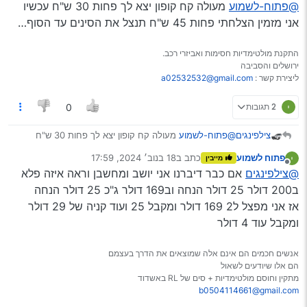
מנותק
@פתוח-לשמוע
מעולה קח קופון יצא לך פחות 30 ש"ח עכשיו
אני מזמין הצלחתי פחות 45 ש"ח תנצל את הסינים עד הסוף…
התקנת מולטימדיות חסימות ואביזרי רכב.
ירושלים והסביבה
ליצירת קשר :
a02532532@gmail.com
2 תגובות
0
צילפינגים
@פתוח-לשמוע
מעולה קח קופון יצא לך פחות 30 ש"ח
עכשיו אני מזמין הצלחתי פחות 45 ש"ח תנצל את הסינים עד
פתוח לשמוע
כתב ב
18 בנוב׳ 2024, 17:59
מייבין
הסוף…
נערך לאחרונה על ידי
מנותק
@צילפינגים
אם כבר דיברנו אני יושב ומחשבן וראה איזה פלא
ב200 דולר 25 דולר הנחה וב169 דולר ג"כ 25 דולר הנחה
אז אני מפצל ל2 169 דולר ומקבל 25 ועוד קניה של 29 דולר
ומקבל עוד 4 דולר
אנשים חכמים הם אינם אלה שמוצאים את הדרך בעצמם
הם אלו שיודעים לשאול
מתקין וחוסם מולטימדיות + סים של RL באשדוד
b0504114661@gmail.com