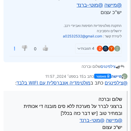
@מיישה
@מוטי-ברנד
יש"כ עצום
התקנת מולטימדיות חסימות ואביזרי רכב.
ירושלים והסביבה
ליצירת קשר :
a02532532@gmail.com
Y
Z
4 תגובות
0
צילפינגים
שלום וברכה
ברצוני לברר על מערכת ללא סים מובנה די אכותית
מיישה
כתב ב
15 בספט׳ 2024, 11:57
מאסטר
ובמחיר טוב [יש דבר כזה בכלל]
נערך לאחרונה על ידי
מנותק
@צילפינגים
כתב ב
מולטימדיה אונברסלית עם WIFI בלבד
:
@מיישה
@מוטי-ברנד
יש"כ עצום
שלום וברכה
ברצוני לברר על מערכת ללא סים מובנה די אכותית
ובמחיר טוב [יש דבר כזה בכלל]
@מיישה
@מוטי-ברנד
יש"כ עצום