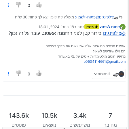
0
צילפינגים
@פתוח-לשמוע
מעולה קח קופון יצא לך פחות 30 ש"ח
עכשיו אני מזמין הצלחתי פחות 45 ש"ח תנצל את הסינים עד
פתוח לשמוע
כתב ב
18 בנוב׳ 2024, 18:01
מייבין
הסוף…
נערך לאחרונה על ידי
מנותק
@צילפינגים
בירור קטן לפני ההזמנה אאוטנט עובד על זה נכון?
אנשים חכמים הם אינם אלה שמוצאים את הדרך בעצמם
הם אלו שיודעים לשאול
מתקין וחוסם מולטימדיות + סים של RL באשדוד
b0504114661@gmail.com
2 תגובות
0
143.6k
10.5k
3.4k
7
מחובר
משתמשים
נושאים
פוסטים