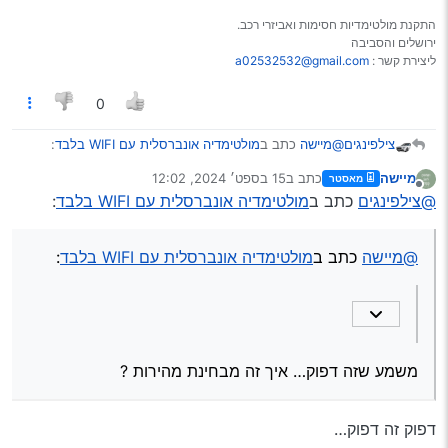
התקנת מולטימדיות חסימות ואביזרי רכב.
ירושלים והסביבה
ליצירת קשר :
a02532532@gmail.com
0
@מיישה
כתב ב
מולטימדיה אונברסלית עם WIFI בלבד
:
צילפינגים
מיישה
כתב ב
15 בספט׳ 2024, 12:02
מאסטר
נערך לאחרונה על ידי
מנותק
מינימום של המינימום
@צילפינגים
כתב ב
מולטימדיה אונברסלית עם WIFI בלבד
:
משמע שזה דפוק… איך זה מבחינת מהירות ?
@מיישה
כתב ב
מולטימדיה אונברסלית עם WIFI בלבד
:
משמע שזה דפוק… איך זה מבחינת מהירות ?
דפוק זה דפוק…