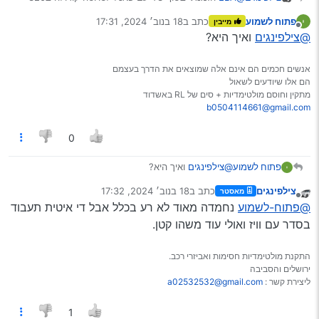
כולל מצלמה
פתוח לשמוע
כתב ב
18 בנוב׳ 2024, 17:31
מייבין
תודה על ההצעה
נערך לאחרונה על ידי
מנותק
@צילפינגים
ואיך היא?
אנשים חכמים הם אינם אלה שמוצאים את הדרך בעצמם
הם אלו שיודעים לשאול
מתקין וחוסם מולטימדיות + סים של RL באשדוד
b0504114661@gmail.com
0
פתוח לשמוע
@צילפינגים
ואיך היא?
צילפינגים
כתב ב
18 בנוב׳ 2024, 17:32
מאסטר
נערך לאחרונה על ידי
מנותק
@פתוח-לשמוע
נחמדה מאוד לא רע בכלל אבל די איטית תעבוד
בסדר עם וויז ואולי עוד משהו קטן.
התקנת מולטימדיות חסימות ואביזרי רכב.
ירושלים והסביבה
ליצירת קשר :
a02532532@gmail.com
1