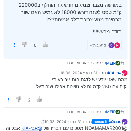
במורשה מצבר וצמיגים חדש גיר הוחלף ב220000
ק"מ טסט לשנה דורש 18000 לא גמיש האם שווה
מבחינת מנוע צריכת דלק אמינות???
תודה מראש!!!
א
ט
2 תגובות
0
חברים צריך את עזרתכם
MEIR
M
מחפש רכב
אבי KIA
כתב ב
31 במרץ 2024, 18:36
א
מה אומרים על קיה סיד 2016 דיזל 250,000 ק"מ יד 2 יד
תודה מראש!!!
נערך לאחרונה על ידי
מנותק
ממה שאני יודע יש לדגם הזה גיר בעיתי
ראשונה חברה (לא מונית) הרכב שמור מאד מטופל במורשה
מצבר וצמיגים חדש גיר הוחלף ב220000 ק"מ טסט לשנה דורש
וקיה עם 250 ק"מ זה לא טויוטה אפילו שזה דיזל…
18000 לא גמיש האם שווה מבחינת מנוע צריכת דלק
אמינות???
2
חברים צריך את עזרתכם
MEIR
M
מחפש רכב
טכנולוג
כתב ב
31 במרץ 2024, 19:33
ט
מאסטר
מה אומרים על קיה סיד 2016 דיזל 250,000 ק"מ יד 2 יד
תודה מראש!!!
נערך לאחרונה על ידי טכנולוג
4 בינו׳ 2024, 8:59
מנותק
@NOAMAMAR2001 מסכים עם דבריו של
@אבי-KIA
אבל זה
ראשונה חברה (לא מונית) הרכב שמור מאד מטופל במורשה