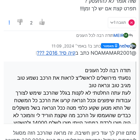
שזה אומר לא להתעסק ?
תפרט קצת אם יש לך זמן!!!
א
תגובה 1
2
MEIR
תודה רבה לכל העונים
M
נסעתי מירושלים לראשל"צ לראות את הרכב נשמע טוב מגיב
שלמה
כתב ב
1 באפר׳ 2024, 11:09
מאסטר
טוב ונראה טוב
נערך לאחרונה על ידי
מנותק
@NOAMAMAR2001 כתב ב
קיה סיד 2016 ???
:
לעת עתה החלטתי לא לקנות בגלל שהרכב שימש לצורך
עבודות שיפוצים וככל הנראה קרעו את הרכב כל המשטח של
התא מטען שקוע כלפי מטה ככל הנראה בשל משקלים כבדים
תודה רבה לכל העונים
שהועמסו על הרכב מה שקצת הוריד לי והמוכר לא היה מוכן
לרדת במחיר הייתי מוכן לשלם 14000 ולהשקיע בו מה שצריך
נסעתי מירושלים לראשל"צ לראות את הרכב נשמע טוב
בכל אופן תודה רבה עזרתם לי מאד
מגיב טוב ונראה טוב
לעת עתה החלטתי לא לקנות בגלל שהרכב שימש לצורך
עבודות שיפוצים וככל הנראה קרעו את הרכב כל המשטח
של התא מטען שקוע כלפי מטה ככל הנראה בשל משקלים
כבדים שהועמסו על הרכב מה שקצת הוריד לי והמוכר לא
היה מוכן לרדת במחיר הייתי מוכן לשלם 14000 ולהשקיע
בו מה שצריך
סתם זורק לך עוד כיוון חשיבה. זה מראה שהרכב הזה מסוגל
בכל אופן תודה רבה עזרתם לי מאד