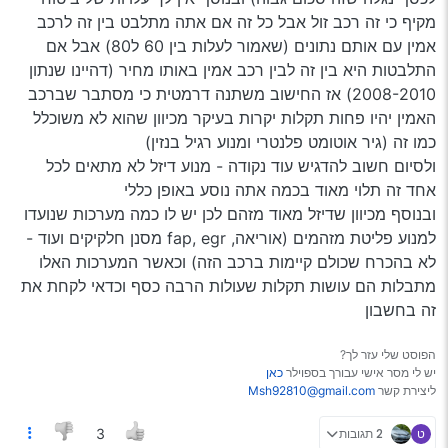
מקיף כי זה רכב זול אבל כל זה אם אתה מתלבט בין זה לרכב
אמין עם אותם נתונים (שאמור לעלות בין 60 ל80) אבל אם
התלבטות היא בין זה לבין רכב אמין באותו מחיר (דהיינו שנתון
2008-2010) אז החישוב משתנה דרמטית כי מסתבר שברכב
האמין יהיו פחות תקלות יקרות בעיקר מכיוון שהוא לא משוכלל
כמו זה (גיר אוטומט פלנטרי ומנוע רגיל בנזין)
ולסיום חשוב להדגיש עוד נקודה - מנוע דיזל לא מתאים לכל
אחד זה תלוי מאוד בכמה אתה נוסע באופן כללי
ובנוסף מכיוון שדיזל מאוד מזהם לכן יש לו כמה מערכות שנועדו
למנוע פליטת מזהמים (אוריאה, fap, egr מסנן חלקיקים ועוד -
לא בהכרח שכולם קיימות ברכב הזה) וכאשר המערכות האלו
מתבלות הם עושות תקלות שעולות הרבה כסף וכדאי לקחת את
זה בחשבון
הפוסט שלי עזר לך?
יש לי מסר אישי עבורך בספוילר
כאן
ליצירת קשר
Msh92810@gmail.com
ט
2 תגובות
3