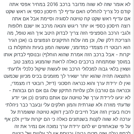
מצבר וצמיגים חדש גיר הוחלף ב220000 ק"מ טסט לשנה דורש
לא אומר שזה לא שווה מדובר ברכב 2016 במחיר אפסי אתה
18000 לא גמיש האם שווה מבחינת מנוע צריכת דלק
קודם כל צריך להחליט האם עדיף לך חיסכון כספי או ראש שקט
אמינות???
אם עדיף ראש שקט קח טויוטה לסוגיה וסיימת אבל אם אתה
רוצה חיסכון כספי או יותר ריגוש והנאה מרכב אז ישנם חלופות
ולגבי הרכב הספציפי הזה צריך לבדוק היטב איך הוא טופל, מה
הצריכת דלק שלו, וכן מה עלות התיקונים הנפוצים בו (אכן הגיר
הוא רובוטי דו מצמדי כמדומני, שעושה המון בעיות והתקלות בו
יקרות - אבל ברכב הזה אמרת שהוא הוחלף) ובנוסף לבדוק אותו
במוסך שמתמחה ברכבים כאלה לראות שהמנוע במצב טוב
ושאין בלאי גבוה למכלולי הרכב ואז לעשות שיקול כלכלי ולדעתי
התוצאה תהיה שהוא יותר ישאיר לך מזומנים בכיס מכיוון שכמעט
ואין לו ירידת ערך והוא כנראה חסכוני (דיזל, רובוטי דו מצמדי,
וכנראה גם טורבו) ולכן עלויות התיקון שלו גם אם הם גבוהות -
לא יגיעו לירידת ערך של טויוטה עם אותם נתונים (כן אני יודע
שדעתי מוזרה ולא שגרתית והמון חולקים עלי ובעבר כבר ניהלתי
ויכוח בעניין הזה אבל חייבים להבין דווקא טויוטה ששומרת על
ערכה לא שווה לקנות בשנתונים כאלה כי הם יקרות עדיין ולכן אף
על פי שבאחוזים יש להם ירידת ערך נמוכה אם נמיר את זה
לכסף נגלה שזה סכום גבוה) ובנוסף אין לך עלויות של ביטוח