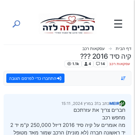
ילוג לתוכן
☰
דף הבית
עסקאות רכב
קיה סיד 2016 ???
עסקאות רכב
14
4
1.1k
התחברו כדי לפרסם תגובה
MEIR
כתב ב
31 במרץ 2024, 15:11
M
נערך לאחרונה על ידי
מנותק
חברים צריך את עזרתכם
מחפש רכב
מה אומרים על קיה סיד 2016 דיזל 250,000 ק"מ יד 2
יד ראשונה חברה (לא מונית) הרכב שמור מאד מטופל