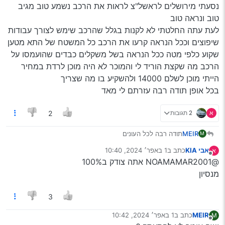
את זה בחשבון
נסעתי מירושלים לראשל"צ לראות את הרכב נשמע טוב מגיב
טוב ונראה טוב
לעת עתה החלטתי לא לקנות בגלל שהרכב שימש לצורך עבודות
שיפוצים וככל הנראה קרעו את הרכב כל המשטח של התא מטען
שקוע כלפי מטה ככל הנראה בשל משקלים כבדים שהועמסו על
הרכב מה שקצת הוריד לי והמוכר לא היה מוכן לרדת במחיר
הייתי מוכן לשלם 14000 ולהשקיע בו מה שצריך
בכל אופן תודה רבה עזרתם לי מאד
א
2 תגובות
2
MEIR
תודה רבה לכל העונים
M
נסעתי מירושלים לראשל"צ לראות את הרכב נשמע טוב מגיב
אבי KIA
כתב ב
1 באפר׳ 2024, 10:40
א
טוב ונראה טוב
נערך לאחרונה על ידי
מנותק
@NOAMAMAR2001 אתה צודק ב100%
לעת עתה החלטתי לא לקנות בגלל שהרכב שימש לצורך
עבודות שיפוצים וככל הנראה קרעו את הרכב כל המשטח של
מנסיון
התא מטען שקוע כלפי מטה ככל הנראה בשל משקלים כבדים
שהועמסו על הרכב מה שקצת הוריד לי והמוכר לא היה מוכן
3
לרדת במחיר הייתי מוכן לשלם 14000 ולהשקיע בו מה שצריך
בכל אופן תודה רבה עזרתם לי מאד
MEIR
כתב ב
1 באפר׳ 2024, 10:42
M
נערך לאחרונה על ידי
מנותק