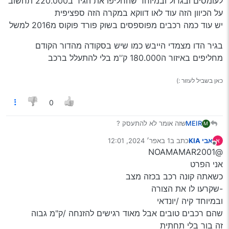
לעומסים ובגדול ובמיוחד שהחליפו את הגיר ב220.000 תחשוב
על הכיוון הזה עוד לאו דווקא במקרה הזה ספציפית
יש עוד כמה רכבים מפוספסים בשוק פורד פוקוס מ2016 למשל
בגיר הדו מצמדי הייבש כמו שיש בסקודה מהדור הקודם
מחליפים באיזור ה180.000 ק’'מ בלי להתעלל ברכב
כאן בשביל לעזור :)
0
MEIR
שזה אומר לא להתעסק ?
M
תפרט קצת אם יש לך זמן!!!
אבי KIA
כתב ב
1 באפר׳ 2024, 12:01
א
נערך לאחרונה על ידי
מנותק
@NOAMAMAR2001
אני הפרט
כשאתה קונה רכב בכזה מצב
-שקרעו לו את הצורה
ובמיוחד קיה /יונדאי
שהם רכבים טובים אבל מאוד רגישים להזנחה /ק"מ גבוה
זה בור בלי תחתית