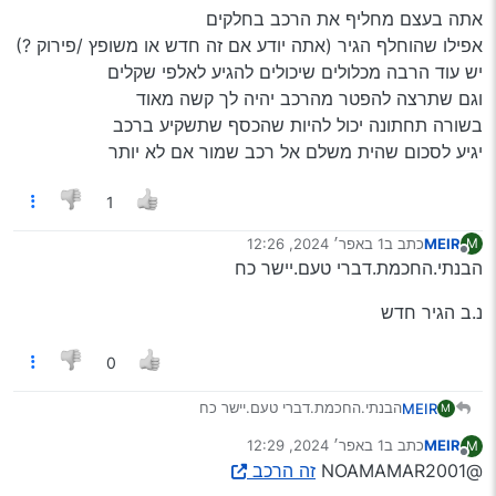
אתה בעצם מחליף את הרכב בחלקים
אפילו שהוחלף הגיר (אתה יודע אם זה חדש או משופץ /פירוק ?)
יש עוד הרבה מכלולים שיכולים להגיע לאלפי שקלים
וגם שתרצה להפטר מהרכב יהיה לך קשה מאוד
בשורה תחתונה יכול להיות שהכסף שתשקיע ברכב
יגיע לסכום שהית משלם אל רכב שמור אם לא יותר
1
MEIR
כתב ב
1 באפר׳ 2024, 12:26
M
נערך לאחרונה על ידי
מנותק
הבנתי.החכמת.דברי טעם.יישר כח
נ.ב הגיר חדש
0
הבנתי.החכמת.דברי טעם.יישר כח
MEIR
M
MEIR
כתב ב
1 באפר׳ 2024, 12:29
M
נ.ב הגיר חדש
נערך לאחרונה על ידי
מנותק
@NOAMAMAR2001
זה הרכב