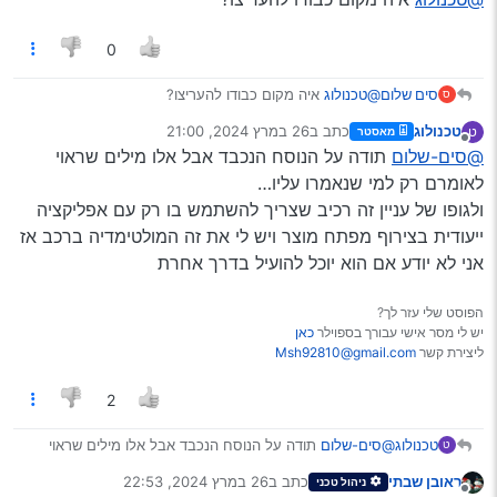
0
סים שלום
@טכנולוג
איה מקום כבודו להעריצו?
ס
טכנולוג
כתב ב
26 במרץ 2024, 21:00
ט
מאסטר
נערך לאחרונה על ידי
מנותק
@סים-שלום
תודה על הנוסח הנכבד אבל אלו מילים שראוי
לאומרם רק למי שנאמרו עליו…
ולגופו של עניין זה רכיב שצריך להשתמש בו רק עם אפליקציה
ייעודית בצירוף מפתח מוצר ויש לי את זה המולטימדיה ברכב אז
אני לא יודע אם הוא יוכל להועיל בדרך אחרת
הפוסט שלי עזר לך?
יש לי מסר אישי עבורך בספוילר
כאן
ליצירת קשר
Msh92810@gmail.com
2
טכנולוג
@סים-שלום
תודה על הנוסח הנכבד אבל אלו מילים שראוי
ט
לאומרם רק למי שנאמרו עליו…
ראובן שבתי
כתב ב
26 במרץ 2024, 22:53
ניהול טכני
ולגופו של עניין זה רכיב שצריך להשתמש בו רק עם אפליקציה
נערך לאחרונה על ידי