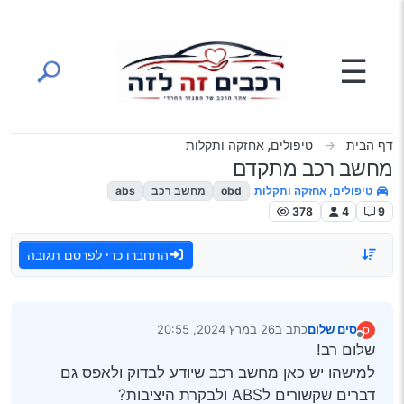
ילוג לתוכן
☰
דף הבית
טיפולים, אחזקה ותקלות
מחשב רכב מתקדם
טיפולים, אחזקה ותקלות
obd
מחשב רכב
abs
378
4
9
התחברו כדי לפרסם תגובה
סים שלום
כתב ב
26 במרץ 2024, 20:55
ס
נערך לאחרונה על ידי
מנותק
שלום רב!
למישהו יש כאן מחשב רכב שיודע לבדוק ולאפס גם
דברים שקשורים לABS ולבקרת היציבות?