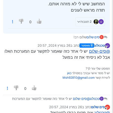
המחשב שיש לי לא מזהה אותם.
תודה מראש לעונים
ט
2 תגובות
0
סים שלום
שלום רב!
ס
למישהו יש כאן מחשב רכב שיודע לבדוק ולאפס גם דברים
טכנולוג
כתב ב
26 במרץ 2024, 20:57
ט
מאסטר
שקשורים לABS ולבקרת היציבות?
נערך לאחרונה על ידי
מנותק
@סים-שלום
יש לי אחד כזה שאמור לתקשר עם המערכות האלו
המחשב שיש לי לא מזהה אותם.
תודה מראש לעונים
אבל לא ניסיתי את זה בפועל
הפוסט שלי עזר לך?
יש לי מסר אישי עבורך בספוילר
כאן
ליצירת קשר
Msh92810@gmail.com
0
טכנולוג
@סים-שלום
יש לי אחד כזה שאמור לתקשר עם המערכות
ט
האלו אבל לא ניסיתי את זה בפועל
סים שלום
כתב ב
26 במרץ 2024, 20:57
ס
נערך לאחרונה על ידי
מנותק
@טכנולוג
איה מקום כבודו להעריצו?