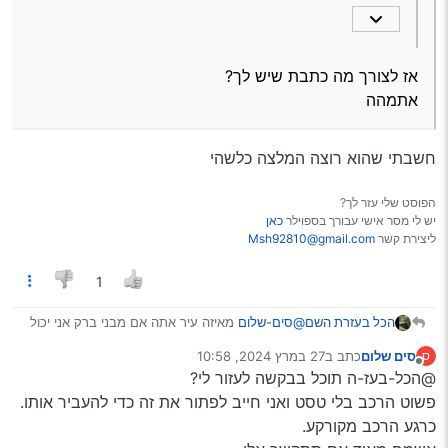
אז לצורך מה כתבת שיש לך?
אתמהה
חשבתי שהוא רוצה המלצה כלשהי
הפוסט שלי עזר לך?
יש לי מסר אישי עבורך בספוילר
כאן
ליצירת קשר
Msh92810@gmail.com
1
הכל בעזרת השם
@סים-שלום
מאיזה עיר אתה אם מבני ברק אני יכול
לעזור לך
סים שלום
כתב ב
27 במרץ 2024, 10:58
ס
נערך לאחרונה על ידי
מנותק
@הכל-בעז-ה תוכל בבקשה לעזור לי?
פשוט הרכב בלי טסט ואני חייב לפתור את זה כדי להעביר אותו.
כרגע הרכב מקורקע.