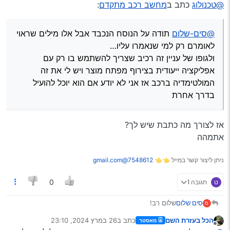
מנותק
@טכנולוג
כתב ב
מחשב רכב מתקדם
:
ייעודית בצירוף מפתח מוצר ויש לי את זה המולטימדיה ברכב אז
אני לא יודע אם הוא יוכל להועיל בדרך אחרת
@סים-שלום
תודה על הנוסח הנכבד אבל אלו מילים שראוי
לאומרם רק למי שנאמרו עליו…
ולגופו של עניין זה רכיב שצריך להשתמש בו רק עם
אפליקציה ייעודית בצירוף מפתח מוצר ויש לי את זה
המולטימדיה ברכב אז אני לא יודע אם הוא יוכל להועיל
בדרך אחרת
אז לצורך מה כתבת שיש לך?
אתמהה
ניתן ליצור קשר במייל 👈👈
7548612@gmail.com
ט
תגובה 1
0
סים שלום
שלום רב!
ס
למישהו יש כאן מחשב רכב שיודע לבדוק ולאפס גם דברים
הכל בעזרת השם
כתב ב
26 במרץ 2024, 23:10
מאסטר
שקשורים לABS ולבקרת היציבות?
נערך לאחרונה על ידי
מנותק