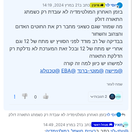
יוסי לוי
כתב ב
21 במרץ 2024, 14:19
מייבין
נערך לאחרונה על ידי
מנותק
בזמן האחרון המולטימדיה לא עובדת רק כשמתג
התאורה דולק
מה שמוזר שגם כשאני מחבר רק את החוטים האדום
והצהוב והשחור
בבדיקה של רב מודד לפני הסוויץ יש מתח של 12 וגם
אחרי יש מתח של 12 ובכל זאת המערכת לא נדלקת רק
הדלקת התאורה
למישהו יש כיוון למה זה קורה
@מיישה
@מוטי-ברנד
@EBA
@טכנולוג
שמח לעזור
2 תגובות
0
יוסי לוי
בזמן האחרון המולטימדיה לא עובדת רק כשמתג התאורה דולק
מה שמוזר שגם כשאני מחבר רק את החוטים האדום והצהוב
מאיר
כתב ב
21 במרץ 2024, 14:49
מנהל ראשי
והשחור
נערך לאחרונה על ידי
מנותק
@יוסי-לוי
כתב ב
בעיית חשמל במולטימדיה
:
בבדיקה של רב מודד לפני הסוויץ יש מתח של 12 וגם אחרי יש