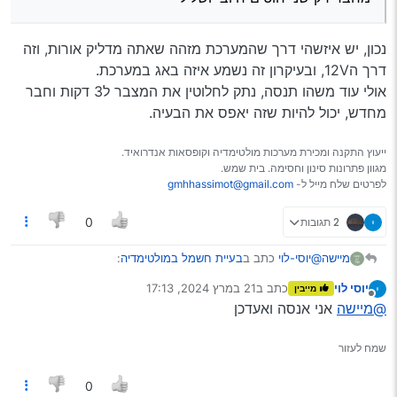
נכון, יש איזשהי דרך שהמערכת מזהה שאתה מדליק אורות, וזה
דרך ה12V, ובעיקרון זה נשמע איזה באג במערכת.
אולי עוד משהו תנסה, נתק לחלוטין את המצבר ל3 דקות וחבר
מחדש, יכול להיות שזה יאפס את הבעיה.
ייעוץ התקנה ומכירת מערכות מולטימדיה וקופסאות אנדרואיד.
מגוון פתרונות סינון וחסימה. בית שמש.
לפרטים שלח מייל ל-
gmhhassimot@gmail.com
2 תגובות
0
@יוסי-לוי
כתב ב
בעיית חשמל במולטימדיה
:
מיישה
יוסי לוי
כתב ב
21 במרץ 2024, 17:13
מייבין
נערך לאחרונה על ידי
מנותק
@מיישה
אולי
@מיישה
אני אנסה ואעדכן
אבל אני לא מבין מה קורה למתח בחוטים של הרכב כי
נכון, יש איזשהי דרך שהמערכת מזהה שאתה מדליק אורות, וזה
אני מחבר רק שני חוטים חיובי ושלילי
שמח לעזור
דרך ה12V, ובעיקרון זה נשמע איזה באג במערכת.
אולי עוד משהו תנסה, נתק לחלוטין את המצבר ל3 דקות וחבר
0
מחדש, יכול להיות שזה יאפס את הבעיה.