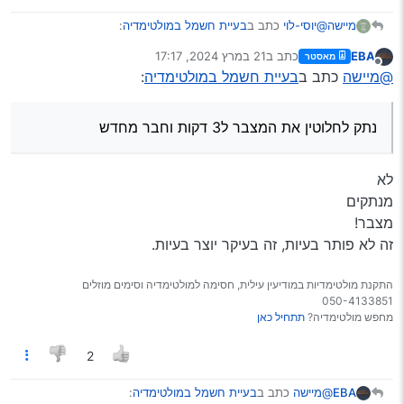
@יוסי-לוי
כתב ב
בעיית חשמל במולטימדיה
:
מיישה
EBA
כתב ב
21 במרץ 2024, 17:17
מאסטר
נערך לאחרונה על ידי
מנותק
@מיישה
אולי
@מיישה
כתב ב
בעיית חשמל במולטימדיה
:
אבל אני לא מבין מה קורה למתח בחוטים של הרכב כי
נכון, יש איזשהי דרך שהמערכת מזהה שאתה מדליק אורות, וזה
אני מחבר רק שני חוטים חיובי ושלילי
דרך ה12V, ובעיקרון זה נשמע איזה באג במערכת.
נתק לחלוטין את המצבר ל3 דקות וחבר מחדש
אולי עוד משהו תנסה, נתק לחלוטין את המצבר ל3 דקות וחבר
מחדש, יכול להיות שזה יאפס את הבעיה.
לא
מנתקים
מצבר!
זה לא פותר בעיות, זה בעיקר יוצר בעיות.
התקנת מולטימדיות במודיעין עילית, חסימה למולטימדיה וסימים מוזלים
050-4133851
מחפש מולטימדיה?
תתחיל כאן
2
@מיישה
כתב ב
בעיית חשמל במולטימדיה
:
EBA