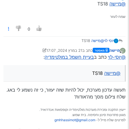
מנותק
@מיישה
TS18
שמח לעזור
0
יוסי לוי
@מיישה
TS18
מיישה
כתב ב
21 במרץ 2024, 17:07
מאסטר
נערך לאחרונה על ידי מיישה
מנותק
@יוסי-לוי
כתב ב
בעיית חשמל במולטימדיה
:
@מיישה
TS18
תעשה עדכון מערכת, יכול להיות שזה יעזור, כי זה נשמע לי באג.
שלח צילום מסך מה’אודות’
ייעוץ התקנה ומכירת מערכות מולטימדיה וקופסאות אנדרואיד.
מגוון פתרונות סינון וחסימה. בית שמש.
לפרטים שלח מייל ל-
gmhhassimot@gmail.com