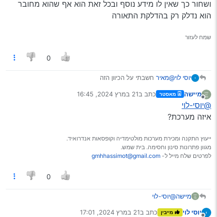
ושחור כך שאין לו מידע נוסף ובכל זאת הוא אף שהוא מחובר
הכיוון הוא שהמולטימדיה מודעת למצב התאורה כי כאשר התאורה
ברכב דולקת מבחינתה חשוך בחוץ והיא מנמיכה את עוצמת
הוא נדלק רק בהדלקת התאורה
האור של המסך במטרה לא לסנוור את הנהג.
כך שקיים קשר בין התאורה למולטימדיה וכנראה החוטים שם לא
במקום שלהם.
שמח לעזור
0
יוסי לוי
@מאיר
חשבתי על הכיוון הזה
לכן ניתקתי את כל החיבורים והשארתי רק את האדום צהוב
מיישה
כתב ב
21 במרץ 2024, 16:45
מאסטר
ושחור כך שאין לו מידע נוסף ובכל זאת הוא אף שהוא מחובר
נערך לאחרונה על ידי
מנותק
@יוסי-לוי
הוא נדלק רק בהדלקת התאורה
איזה מערכת?
ייעוץ התקנה ומכירת מערכות מולטימדיה וקופסאות אנדרואיד.
מגוון פתרונות סינון וחסימה. בית שמש.
לפרטים שלח מייל ל-
gmhhassimot@gmail.com
0
מיישה
@יוסי-לוי
איזה מערכת?
יוסי לוי
כתב ב
21 במרץ 2024, 17:01
מייבין
נערך לאחרונה על ידי