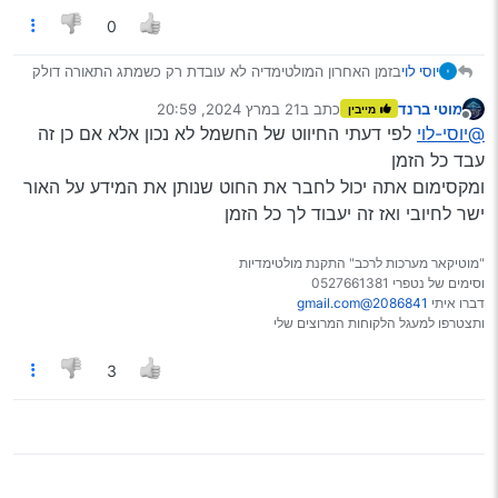
0
יוסי לוי
בזמן האחרון המולטימדיה לא עובדת רק כשמתג התאורה דולק
מה שמוזר שגם כשאני מחבר רק את החוטים האדום והצהוב
מוטי ברנד
כתב ב
21 במרץ 2024, 20:59
מייבין
והשחור
נערך לאחרונה על ידי
מנותק
@יוסי-לוי
לפי דעתי החיווט של החשמל לא נכון אלא אם כן זה
בבדיקה של רב מודד לפני הסוויץ יש מתח של 12 וגם אחרי יש
מתח של 12 ובכל זאת המערכת לא נדלקת רק הדלקת התאורה
עבד כל הזמן
למישהו יש כיוון למה זה קורה
ומקסימום אתה יכול לחבר את החוט שנותן את המידע על האור
@מיישה
@מוטי-ברנד
@EBA
@טכנולוג
ישר לחיובי ואז זה יעבוד לך כל הזמן
"מוטיקאר מערכות לרכב" התקנת מולטימדיות
וסימים של נטפרי 0527661381
דברו איתי
2086841@gmail.com
ותצטרפו למעגל הלקוחות המרוצים שלי
3