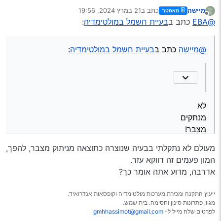
מיישה
כתב ב
21 במרץ 2024, 19:56
מאסטר
נערך לאחרונה על ידי
מנותק
נתק לחלוטין את המצבר ל3 דקות וחבר מחדש
@EBA
כתב ב
בעיית חשמל במולטימדיה
:
לא
@מיישה
כתב ב
בעיית חשמל במולטימדיה
:
מנתקים
מצבר!
זה לא פותר בעיות, זה בעיקר יוצר בעיות.
לא
מנתקים
מצבר!
זה לא פותר בעיות, זה בעיקר יוצר בעיות.
מעולם לא נתקלתי בבעיה שנוצרה כתוצאה מניתוק מצבר, להפך,
המון פעמים זה דווקא עזר.
אדרבה, מדוע אתה אומר כך?
ייעוץ התקנה ומכירת מערכות מולטימדיה וקופסאות אנדרואיד.
מגוון פתרונות סינון וחסימה. בית שמש.
לפרטים שלח מייל ל-
gmhhassimot@gmail.com