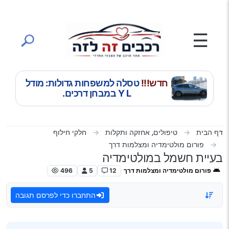
ילוג לתוכן
☰
חדש!!!
טסלה למשפחות גדולות: מודל
Y L במבחן דרכים.
דף הבית
טיפולים, אחזקה ותקלות
חלקי חילוף
פורום מולטימדיה ומצלמות דרך
בעיית חשמל במולטימדיה
פורום מולטימדיה ומצלמות דרך
12
5
496
התחברו כדי לפרסם תגובה