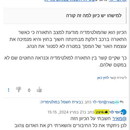
מתח של 12 ובכל זאת המערכת לא נדלקת רק הדלקת התאורה
למישהו יש כיוון למה זה קורה
למישהו יש כיוון למה זה קורה
@מיישה
@מוטי-ברנד
@EBA
@טכנולוג
הכיוון הוא שהמולטימדיה מודעת למצב התאורה כי כאשר
התאורה ברכב דולקת מבחינתה חשוך בחוץ והיא מנמיכה את
עוצמת האור של המסך במטרה לא לסנוור את הנהג.
כך שקיים קשר בין התאורה למולטימדיה וכנראה החוטים שם לא
במקום שלהם.
ליצירת קשר
לחץ כאן
0
@יוסי-לוי
כתב ב
בעיית חשמל במולטימדיה
:
מאיר
יוסי לוי
כתב ב
21 במרץ 2024, 15:15
מייבין
נערך לאחרונה על ידי
מנותק
למישהו יש כיוון למה זה קורה
@מאיר
חשבתי על הכיוון הזה
לכן ניתקתי את כל החיבורים והשארתי רק את האדום צהוב