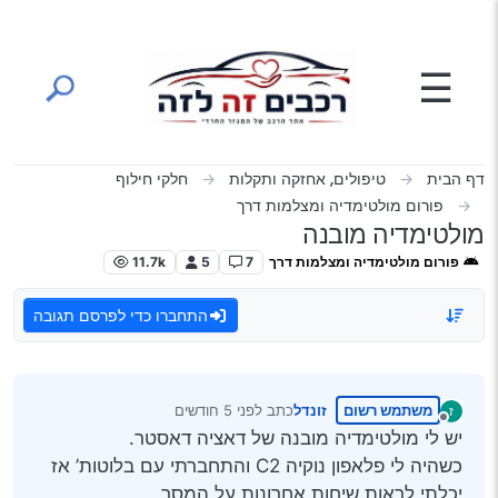
ילוג לתוכן
☰
דף הבית
טיפולים, אחזקה ותקלות
חלקי חילוף
פורום מולטימדיה ומצלמות דרך
מולטימדיה מובנה
פורום מולטימדיה ומצלמות דרך
7
5
11.7k
התחברו כדי לפרסם תגובה
משתמש רשום
זונדל
כתב
לפני 5 חודשים
ז
נערך לאחרונה על ידי
מנותק
יש לי מולטימדיה מובנה של דאציה דאסטר.
כשהיה לי פלאפון נוקיה C2 והתחברתי עם בלוטות’ אז
יכלתי לראות שיחות אחרונות על המסך