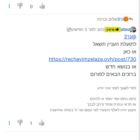
0
נר3
שלום וברכה
יש לי סוזוקי קרואוסובר שנת 2014
טוסון
כתב
לפני 5 חודשים
מייבין
אשמח אם מישהו יוכל לשלוח לי קישור למולטימידה טובה ואיכותית
נערך לאחרונה על ידי טוסון
3 באוק׳ 2026, 18:41
מחובר
@נר3
תודה
לתועלת העניין תשאל
או כאן
https://rechavimzelaze.ovh/post/730
או בנושא חדש
ברוכים הבאים לפורום
למד לשונך לומר איני יודע
נחמו נחמו עמי יאמר א-להיכם
אז תראי ונהרת ופחד ורחב לבבך
הקטן יהיה לאלף והצעיר לגוי עצום אני ה' בעתה אחישנה
1