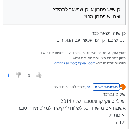
כן שיש פתרון או כן שנשאר לתמיד?
ואם יש פתרון מהו?
כן שזה יישאר ככה
ונס שעבד לך עד עכשיו עם הנוקיה…
ייעוץ התקנה ומכירת מערכות מולטימדיה וקופסאות אנדרואיד.
מגוון פתרונות סינון וחסימה. בית שמש.
לפרטים שלח מייל ל-
gmhhassimot@gmail.com
0
משתמש רשום
נר3
כתב
לפני 5 חודשים
נערך לאחרונה על ידי
מנותק
שלום וברכה
יש לי סוזוקי קרואוסובר שנת 2014
אשמח אם מישהו יוכל לשלוח לי קישור למולטימידה טובה
ואיכותית
תודה