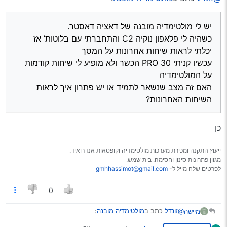
המולטימדיה
האם זה מצב שנשאר לתמיד או יש פתרון איך לראות השיחות
יש לי מולטימדיה מובנה של דאציה דאסטר.
האחרונות?
כשהיה לי פלאפון נוקיה C2 והתחברתי עם בלוטות’ אז
יכלתי לראות שיחות אחרונות על המסך
עכשיו קניתי PRO 30 הכשר ולא מופיע לי שיחות קודמות
על המולטימדיה
האם זה מצב שנשאר לתמיד או יש פתרון איך לראות
השיחות האחרונות?
כן
ייעוץ התקנה ומכירת מערכות מולטימדיה וקופסאות אנדרואיד.
מגוון פתרונות סינון וחסימה. בית שמש.
לפרטים שלח מייל ל-
gmhhassimot@gmail.com
0
@זונדל
כתב ב
מולטימדיה מובנה
:
מיישה