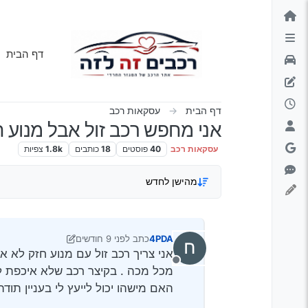
ילוג לתוכן
דף הבית
דף הבית
עסקאות רכב
אני מחפש רכב זול אבל מנוע חז
עסקאות רכב
40
פוסטים
18
כותבים
1.8k
צפיות
מהישן לחדש
4PDA
כתב
לפני 9 חודשים
נערך לאחרונה על ידי Klonimoos
11 בנוב׳ 2025, 23:03
אני צריך רכב זול עם מנוע חזק לא אי
מנותק
מכל מכה . בקיצר רכב שלא איכפת ל
האם מישהו יכול לייעץ לי בעניין תוד