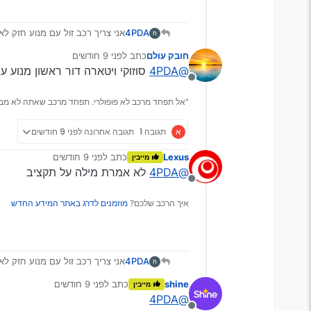
4PDA
אני צריך רכב זול עם מנוע חזק לא
שלא איכפת לי להרוס אותו אבל ש
חובק עולם
כתב
לפני 9 חודשים
האם מישהו יכול לייעץ לי בעניין ת
נערך לאחרונה על ידי
@4PDA
סוזוקי ויטארה דור ראשון מנוע עוצמתי ו4X4 אמיתי ישנו במחירים טובים ומחיר
מנותק
"אל תפחד מרכב לא פופולרי. תפחד מרכב שאתה לא מבין
א
תגובה 1
תגובה אחרונה
לפני 9 חודשים
Lexus
כתב
לפני 9 חודשים
מייבין
נערך לאחרונה על ידי
@4PDA
לא אמרת מילה על תקציב
מנותק
איך הרכב שלכם?
מוזמנים לדרג באתר המידע החדש
4PDA
אני צריך רכב זול עם מנוע חזק לא
שלא איכפת לי להרוס אותו אבל ש
shine
כתב
לפני 9 חודשים
מייבין
האם מישהו יכול לייעץ לי בעניין ת
נערך לאחרונה על ידי
@4PDA