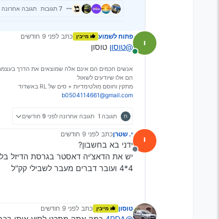
7 תגובות
תגובה אחרונה
פתוח לשמוע
כתב
לפני 9 חודשים
מייבין
נערך לאחרונה על ידי
@טוסון
טוסון
מחובר
אנשים חכמים הם אינם אלה שמוצאים את הדרך בעצמם
הם אלו שיודעים לשאול
מתקין וחוסם מולטימדיות + סים של RL באשדוד
b0504114661@gmail.com
תגובה 1
תגובה אחרונה
לפני 9 חודשים
י. שטרן
כתב
לפני 9 חודשים
י
נערך לאחרונה על ידי
ידני בא בחשבון?
מנותק
יש את הדאצ’יה דאסטר בגרסת הדיזל בלב
4*4 ועובר דברים מעבר לשבילי קק"ל
טוסון
כתב
לפני 9 חודשים
מייבין
נערך לאחרונה על ידי