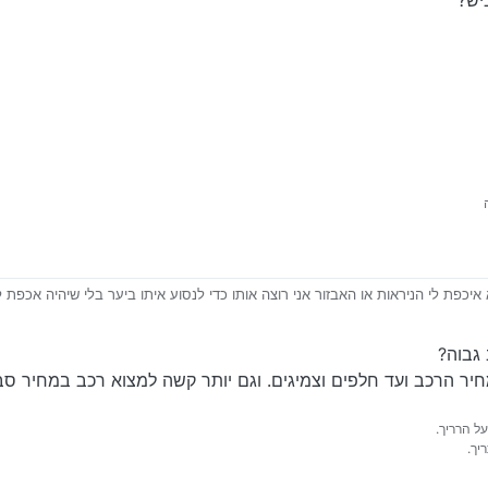
יש?
 איכפת לי הניראות או האבזור אני רוצה אותו כדי לנסוע איתו ביער בלי שיהיה אכפת 
יהיה חזק מספיק בשביל שטח
ודה…
על הרריך.
יך.