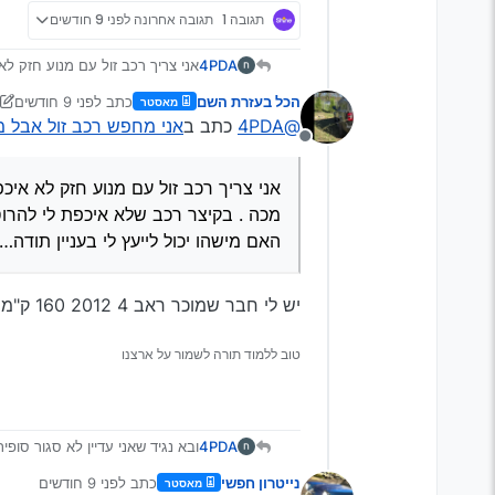
תגובה 1
תגובה אחרונה
לפני 9 חודשים
4PDA
אני צריך רכב זול עם מנוע חזק לא
שלא איכפת לי להרוס אותו אבל ש
הכל בעזרת השם
כתב
לפני 9 חודשים
מאסטר
האם מישהו יכול לייעץ לי בעניין ת
נערך לאחרונה על יד
@4PDA
כתב ב
אני מחפש רכב זול אבל מנ
מנותק
אני צריך רכב זול עם מנוע חזק לא איכפ
מכה . בקיצר רכב שלא איכפת לי להרו
האם מישהו יכול לייעץ לי בעניין תודה…
יש לי חבר שמוכר ראב 4 2012 160 ק"מ ב32 אלף
טוב ללמוד תורה לשמור על ארצנו
4PDA
ובא נגיד שאני עדיין לא סגור סופי
נייטרון חפשי
כתב
לפני 9 חודשים
מאסטר
נערך לאחרונה על ידי