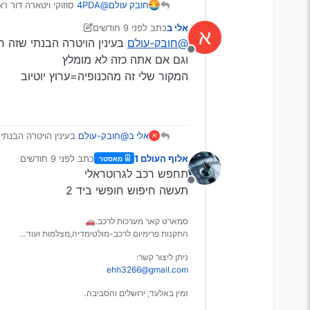
חובק עולם
@4PDA
סוזוקי ויטארה דור ראשון מנוע עוצמתי ו4X4 אמיתי
אלי ב
כתב
לפני 9 חודשים
א
נערך לאחרונה על ידי יוני
11 בנוב׳ 2025, 21:54
@חובק-עולם
בעינין הויטרה הבנתי שזה ר
מנותק
וגם אם אתה כזה לא מומלץ
המקור שלי זה מהכנופיה=ערוץ יוטיוב
אלי ב
@חובק-עולם
בעינין הויטרה הבנתי
א
כזה לא מומלץ
אלוף העולם 1
כתב
לפני 9 חודשים
מאסטר
המקור שלי זה מהכנופיה=ערוץ יוטיו
נערך לאחרונה על ידי
תחפש רכב לגרוטראלי
מנותק
תעשה חיפוש חופשי ביד 2
סמארט קאר מערכות לרכב.🚗
התקנות פרימיום לרכב-מולטימדיה,מצלמות ועוד…
ניתן ליצור קשר:
ehh3266@gmail.com
זמין באלעד, ירושלים והסביבה.