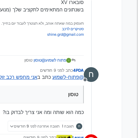
מנותק
סובארו XV
בשנתונים המתאימים לתקציב שלך (מנוע 2.0)
תעסוק במה שאתה אוהב, ולא תצטרך לעבוד יום בחייך.
סטיקרים לרכב
shine.grd@gmail.com
פתוח לשמוע
@טוסון
טוסון
4PDA
כתב
לפני 9 חודשים
נערך לאחרונה על ידי
@פתוח-לשמוע
כתב ב
אני מחפש רכב זול 
מנותק
טוסון
כמה הוא שותה ומה אני צריך לבדוק בו?
תגובה 1
תגובה אחרונה
לפני 9 חודשים
Lexus
כתב
לפני 9 חודשים
מייבין