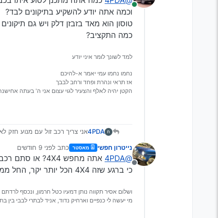
@4PDA
כמה אתה מתכנן לסוע איתו בכב
מחובר
וכמה אתה יודע להשקיע בתיקונים לבד?
טוסון הוא מאד בזבזן דלק ויש גם תיקונים
כמה התקציב?
למד לשונך לומר איני יודע
נחמו נחמו עמי יאמר א-להיכם
אז תראי ונהרת ופחד ורחב לבבך
הקטן יהיה לאלף והצעיר לגוי עצום אני ה' בעתה אחישנה
4PDA
אני צריך רכב זול עם מנוע חזק לא
שלא איכפת לי להרוס אותו אבל ש
נייטרון חפשי
כתב
לפני 9 חודשים
מאסטר
האם מישהו יכול לייעץ לי בעניין ת
נערך לאחרונה על ידי
@4PDA
אתה מחפש 4X4? או סתם רכב גבוה?
מנותק
כי ברגע שזה 4X4 הכל יותר יקר, החל ממחיר הרכב ועד חלפים וצמיגים. וגם יותר קשה למצוא רכב במחיר סביר שלא קרעו אותו.
ושלום אסיר תקווה נותן דמעיו כטל חרמון, ונכסף לרדתם 
מי יעשה לי כנפיים וארחיק נדוד, אניד לבתרי לבבי בין בתר