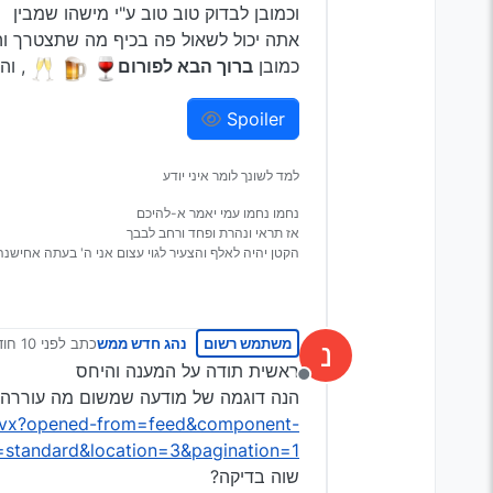
וכמובן לבדוק טוב טוב ע"י מישהו שמבין
אתה יכול לשאול פה בכיף מה שתצטרך וה
כמובן
ברוך הבא לפורום
, וה
Spoiler
למד לשונך לומר איני יודע
נחמו נחמו עמי יאמר א-להיכם
אז תראי ונהרת ופחד ורחב לבבך
הקטן יהיה לאלף והצעיר לגוי עצום אני ה' בעתה אחישנה
משתמש רשום
נהג חדש ממש
כתב
לפני 10 חודשים
נ
נערך לאחרונה
ראשית תודה על המענה והיחס
מנותק
הנה דוגמה של מודעה שמשום מה עוררה בי
9dzvx?opened-from=feed&component-
standard&location=3&pagination=1
שוה בדיקה?