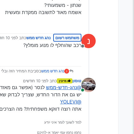
שנתון - משמעותי?
אשמח מאוד לתשובה ממקדת ומעשית
משתמש רשום
נהג חדש ממש
כתב
לפני 10 חודשים
נ
נערך לאחרונה
רכב שהוחלף לו מנוע מומלץ?
מנותק
נהג חדש ממש
בסביבת המחיר הזה ובלי 
נ
טוסון
כתב
לפני 10 חודשים
מייבין
נערך לאחרונה על ידי
@נהג-חדש-ממש
לנסר (אפשר גם מאזדה 3 אבל לא שיש בעייה בגיר, ודאי לנהג
מחובר
יש גם את הדור החדש, שצריך לבדוק שאין אכילת ש
@YOLEVI
אתה רוצה דווקא משפחתית? מה הצרכים 
למד לשונך לומר איני יודע
נחמו נחמו עמי יאמר א-להיכם