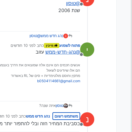
@טוסון
מנותק
שנת 2006
נהג חדש ממש
@טוסון
נ
שנת 2006
פתוח לשמוע
כתב
לפני 10 חודשים
מייבין
נערך לאחרונה על ידי
@נהג-חדש-ממש
עזוב
מנותק
אנשים חכמים הם אינם אלה שמוצאים את הדרך בעצמם
הם אלו שיודעים לשאול
מתקין וחוסם מולטימדיות + סים של RL באשדוד
b0504114661@gmail.com
טוסון
איזה שנה?
אתה יכול למצוא רכבים תקינים במח
משתמש רשום
נהג חדש ממש
כתב
לפני 10 חודשים
נ
נערך לאחרונה
בסביבת המחיר הזה ובלי להתפזר יותר מ
מנותק