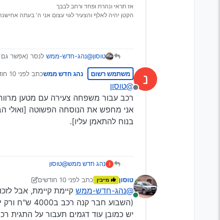
אז תראי ונהרת ופחד ורחב לבבך
הקטן יהיה לאלף והצעיר לגוי עצום אני ה' בעתה אחישנה
טוסון
@נהג-חדש-ממש
לנסר (אפשר גם מאזדה 3 אבל לא שיש בעייה בג
יש גם את הדור החדש, שצריך לבדוק שאין א
משתמש רשום
נהג חדש ממש
כתב
לפני 10 חודשים
נ
אתה רוצה דווקא משפחתית? מה הצ
נערך לאחרונה
@טוסון
מנותק
רכב עבור משפחה צעירה עם מטען מרווח
אני מחפש את הנוסחה הפשוטה [ואולי הבל
בנוח להתאמן עליו].
נהג חדש ממש
@טוסון
נ
רכב עבור משפחה צעירה 
טוסון
כתב
לפני 10 חודשים
מייבין
אני מחפש את הנוסחה הפשו
נערך לאחרונה על ידי טוסון
@נהג-חדש-ממש
קיימת קיימת, אבל לזכ
להתאמן עליו].
מחובר
(השבוע חבר קנה רכב ב4000 ש"ח ורק יישור קו
יש כמובן עוד דגמים תעבור על התגית רכב