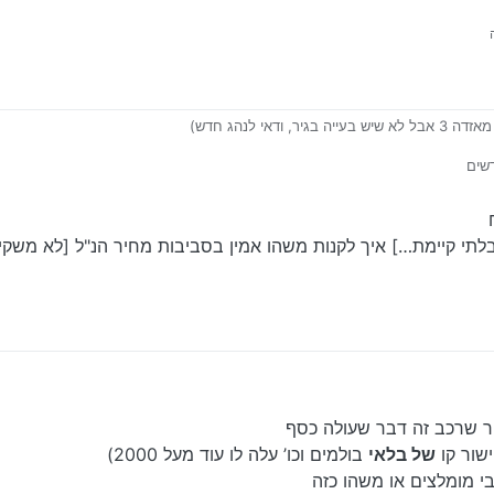
יר, ודאי לנהג חדש)
כילת שמן, אם כן לא לגעת ואת הדור הישן עד 2008 שעליו תשמע מ
@יוני
א
רכים שלך בדיוק?
 על ידי
תי קיימת…] איך לקנות משהו אמין בסביבות מחיר הנ"ל [לא משקיע 
עם מטען מרווח
טה [ואולי הבלתי קיימת…] איך לקנות משהו אמין בסביבות מחיר הנ"ל [לא משקיע יו
ור שרכב זה דבר שעולה כסף
של בלאי
בולמים וכו’ עלה לו עוד מעל 2000)
י מומלצים או משהו כזה