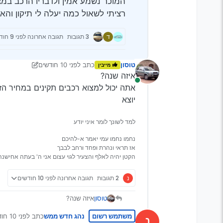
המוכר נשמע אמין ולדבריו הרכב במ
רציתי לשאול כמה יעלה לי תיקון וה
ד
3 תגובות
תגובה אחרונה
לפני 9 חודשים
טוסון
כתב
לפני 10 חודשים
מייבין
נערך לאחרונה על ידי טוסון
איזה שנה?
מחובר
אתה יכול למצוא רכבים תקינים במחיר הז
יוצא
למד לשונך לומר איני יודע
נחמו נחמו עמי יאמר א-להיכם
אז תראי ונהרת ופחד ורחב לבבך
הקטן יהיה לאלף והצעיר לגוי עצום אני ה' בעתה אחישנה
נ
2 תגובות
תגובה אחרונה
לפני 10 חודשים
טוסון
איזה שנה?
אתה יכול למצוא רכבים תקינים במח
משתמש רשום
נהג חדש ממש
כתב
לפני 10 חודשים
נ
נערך לאחרונה