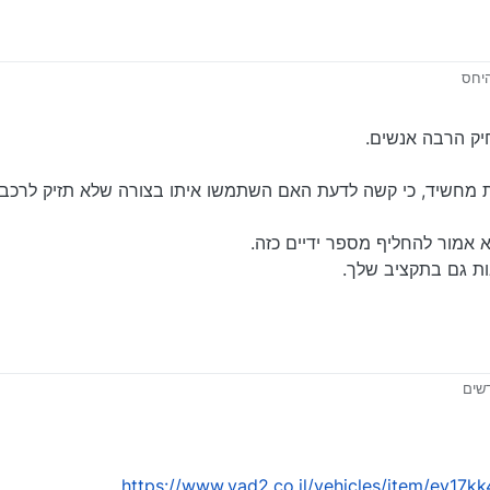
היחס
ם מה עוררה בי עניין
https://www.yad2.co.il/vehicles/item/xel9dzvx?opened-
יק הרבה אנשים.
type=main_feed&spot=standard&loc
צת מחשיד, כי קשה לדעת האם השתמשו איתו בצורה שלא תזיק לרכב.
א אמור להחליף מספר ידיים כזה.
ות גם בתקציב שלך.
 על ידי
https://www.yad2.co.il/vehicles/item/ey1