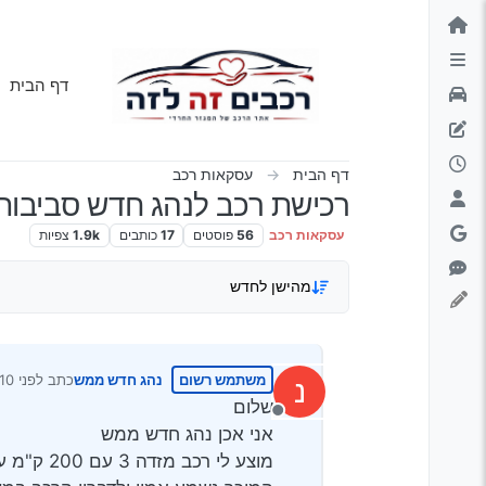
ילוג לתוכן
דף הבית
דף הבית
עסקאות רכב
רכישת רכב לנהג חדש סביבות 6000 ש"
עסקאות רכב
56
פוסטים
17
כותבים
1.9k
צפיות
מהישן לחדש
משתמש רשום
נהג חדש ממש
כתב
לפני 10 חודשים
נ
נערך לאחר
שלום
מנותק
אני אכן נהג חדש ממש
מוצע לי רכב מזדה 3 עם 200 ק"מ עם תקלה בגיר [נופל מ4 ל3] במחיר 6000