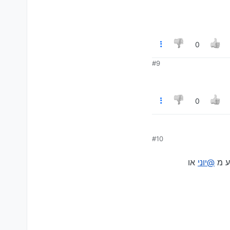
0
#9
0
#10
@יוני
או