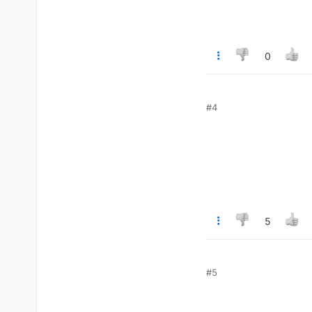
0
#4
5
א איפה אתה יוצא
#5