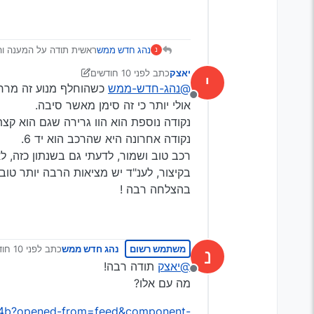
נהג חדש ממש
ראשית תודה על המענה ו
נ
הנה דוגמה של מודעה שמשו
יאצק
כתב
לפני 10 חודשים
י
from=feed&component-
נערך לאחרונה על ידי יאצק
@נהג-חדש-ממש
כשהוחלף מנוע זה מרח
ation=3&pagination=1
מנותק
שוה בדיקה?
אולי יותר כי זה סימן מאשר סיבה.
נקודה נוספת הוא הוו גרירה שגם הוא ק
נקודה אחרונה היא שהרכב הוא יד 6.
רכב טוב ושמור, לדעתי גם בשנתון כזה, ל
בקיצור, לענ"ד יש מציאות הרבה יותר טוב
בהצלחה רבה !
משתמש רשום
נהג חדש ממש
כתב
לפני 10 חודשים
נ
נערך לאחרונה
@יאצק
תודה רבה!
מנותק
מה עם אלו?
7kk4b?opened-from=feed&component-