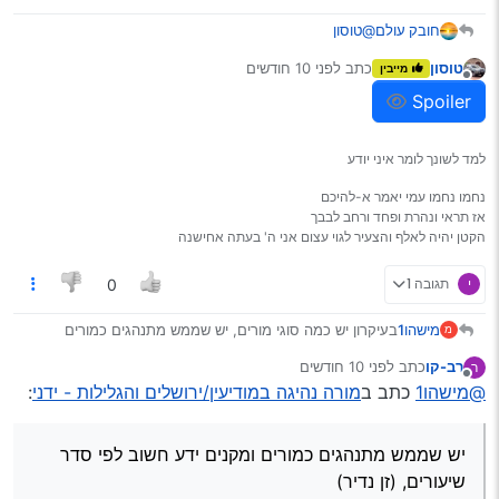
@טוסון
חובק עולם
טוסון
כתב
לפני 10 חודשים
מייבין
נערך לאחרונה על ידי
Spoiler
מנותק
Spoiler
למד לשונך לומר איני יודע
נחמו נחמו עמי יאמר א-להיכם
אז תראי ונהרת ופחד ורחב לבבך
הקטן יהיה לאלף והצעיר לגוי עצום אני ה' בעתה אחישנה
י
תגובה 1
0
מישהו1
בעיקרון יש כמה סוגי מורים, יש שממש מתנהגים כמורים
מ
ומקנים ידע חשוב לפי סדר שיעורים, (זן נדיר)
רב-קו
כתב
לפני 10 חודשים
ר
יש כאלו שנותנים לך לנהוג ומנסים לשפר אותך במה שאתה
נערך לאחרונה על ידי
מנותק
@מישהו1
כתב ב
מורה נהיגה במודיעין/ירושלים והגלילות - ידני
:
עושה לא טוב. (יותר רווח)
ויש את הרוב שבסך הכול יושבים ליידך ומונעים ממך לעשות
תאונות במקרה של טעויות גסות מצידך…
יש שממש מתנהגים כמורים ומקנים ידע חשוב לפי סדר
משלושת הסוגים יש צועקים ולא צועקים.
הכי טובים זה הסוג הראשון, אלא שלא לכולם זה מתאים לאופי,
שיעורים, (זן נדיר)
אם אכן לא מתאים תלך על הסוג השני, אל תפתה בשום אופן