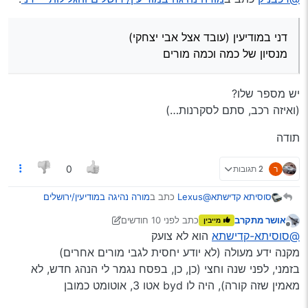
דני במודיעין (עובד אצל אבי יצחקי)
מנסיון של כמה וכמה מורים
יש מספר שלו?
(ואיזה רכב, סתם לסקרנות…)
תודה
ר
2 תגובות
0
@Lexus
כתב ב
מורה נהיגה במודיעין/ירושלים
סוסיתא קדישתא
והגלילות - ידני
:
אושר מתקרב
כתב
לפני 10 חודשים
מייבין
נערך לאחרונה על ידי אושר מתקרב
מנותק
אבל לא יודע אם הוא עונה לשורה הזו
@סוסיתא-קדישתא
הוא לא צועק
מקנה ידע מעולה (לא יודע יחסית לגבי מורים אחרים)
בזמני, לפני שנה וחצי (כן, כן, בפסח נגמר לי הנהג חדש, לא
הוא לא צועק
או לא מקנה ידע?
מאמין שזה קורה), היה לו byd אטו 3, אוטומט כמובן
ואיזה רכב, אם מותר לשאול…