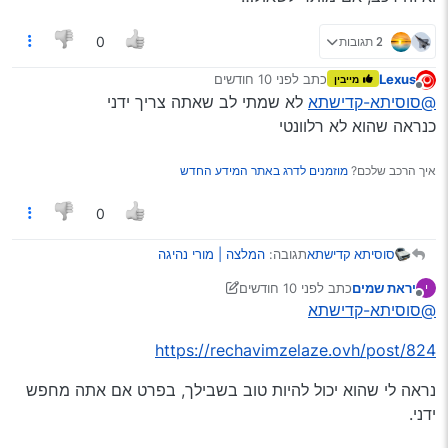
2 תגובות
0
Lexus
כתב
לפני 10 חודשים
מייבין
נערך לאחרונה על ידי
מנותק
@סוסיתא-קדישתא
לא שמתי לב שאתה צריך ידני
כנראה שהוא לא רלוונטי
איך הרכב שלכם?
מוזמנים לדרג באתר המידע החדש
0
תגובה:
המלצה | מורי נהיגה
סוסיתא קדישתא
יראת שמים
כתב
לפני 10 חודשים
י
בשעטו"מ, הגיע הזמן להתחיל לדון בעניין…
נערך לאחרונה על ידי יראת שמים
מנותק
@סוסיתא-קדישתא
אשמח להמלצה על מורה טוב, באיזור טוב.
https://rechavimzelaze.ovh/post/824
(הוי אומר: מה עדיף?
מודיעין או אזור ירושלים?)
ומורה טוב לטעמי לא אומר שהוא לא צועק, אלא
שאפשר לסחוט ממנו הכי הרבה ידע…
נראה לי שהוא יכול להיות טוב בשבילך, בפרט אם אתה מחפש
תודה למשתפים היקרים!
ידני.