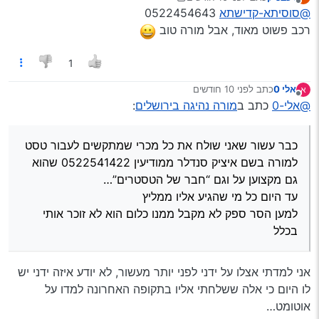
נערך לאחרונה על ידי רכבניק
מנותק
@סוסיתא-קדישתא
0522454643
דני במודיעין (עובד אצל אבי יצחקי)
מנסיון של כמה וכמה מורים
רכב פשוט מאוד, אבל מורה טוב
יש מספר שלו?
(ואיזה רכב, סתם לסקרנות…)
1
תודה
אלי 0
כתב
לפני 10 חודשים
א
נערך לאחרונה על ידי
מנותק
@אלי-0
כתב ב
מורה נהיגה בירושלים
:
כבר עשור שאני שולח את כל מכרי שמתקשים לעבור טסט
למורה בשם איציק סנדלר ממודיעין 0522541422 שהוא
גם מקצוען על וגם “חבר של הטסטרים”…
עד היום כל מי שהגיע אליו ממליץ
למען הסר ספק לא מקבל ממנו כלום הוא לא זוכר אותי
בכלל
אני למדתי אצלו על ידני לפני יותר מעשור, לא יודע איזה ידני יש
לו היום כי אלה ששלחתי אליו בתקופה האחרונה למדו על
אוטומט…