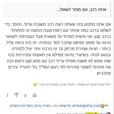
הוא לא צועק
או לא מקנה ידע?
ואיזה רכב, אם מותר לשאול…
ואיזה רכב, אם מותר לשאול…
אם אתה מתכוון בזה שאתה רוצה רכב משובח וגדול. ההפך, כדי
לשלוט ברכב כמה שיותר עם ראות טובה החוצה זה להתחיל
ברכב קטן. אני אישית למדתי על משאית אבל הצטרפתי לשיעור
נהיגה על סוזוקי סוויפט שחבר למד בנתניה- זה היה נראה קליל
ביותר- חניות שמירת מרחק וכו’ זה הרבה יותר יעיל ללמידה.
ובנוגע לכוח- בשיעורי נהיגה ממילא אין תאוצות ומהירויות ככה
שזה ממש לא משנה ואפילו עדיף רכב עם מנוע קטן ורועש ככה
את מתרגל לשמור מהירות לפי רעש הסל"ד בלי להוריד עיניים
מהכביש.
"אל תפחד מרכב לא פופולרי. תפחד מרכב שאתה לא מבין." 😄
0
@סוסיתא-קדישתא
כתב ב
מורה נהיגה במודיעין/ירושלים
חובק עולם
והגלילות - ידני
: