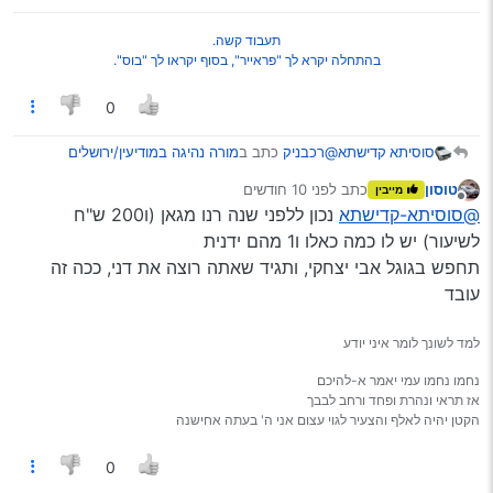
תעבוד קשה.
בהתחלה יקרא לך "פראייר", בסוף יקראו לך "בוס".
0
@רכבניק
כתב ב
מורה נהיגה במודיעין/ירושלים
סוסיתא קדישתא
והגלילות - ידני
:
טוסון
כתב
לפני 10 חודשים
מייבין
נערך לאחרונה על ידי
מנותק
דני במודיעין (עובד אצל אבי יצחקי)
@סוסיתא-קדישתא
נכון ללפני שנה רנו מגאן (ו200 ש"ח
מנסיון של כמה וכמה מורים
לשיעור) יש לו כמה כאלו ו1 מהם ידנית
יש מספר שלו?
תחפש בגוגל אבי יצחקי, ותגיד שאתה רוצה את דני, ככה זה
(ואיזה רכב, סתם לסקרנות…)
עובד
תודה
למד לשונך לומר איני יודע
נחמו נחמו עמי יאמר א-להיכם
אז תראי ונהרת ופחד ורחב לבבך
הקטן יהיה לאלף והצעיר לגוי עצום אני ה' בעתה אחישנה
0