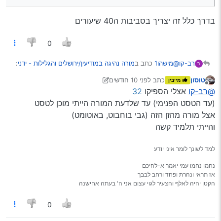
ללכת על הסוג השלישי גם אם יבטיחו לך שזה מורה זורם
שמסכים לעשות שיעורים גם פחות מהחובה, (הרבה פעמים זה
בדרך כלל זה יצריך בסביבות ה40 שיעורים
הולך ביחד) היות ומסתבר שיותר שתצטרך יותר שיעורים
מהחובה, במיוחד עם כאלו מורים.
0
@מישהו1
כתב ב
מורה נהיגה במודיעין/ירושלים והגלילות - ידני
:
רב-קו
ר
טוסון
כתב
לפני 10 חודשים
מייבין
נערך לאחרונה על ידי טוסון
מנותק
יש שממש מתנהגים כמורים ומקנים ידע חשוב לפי סדר
@רב-קו
אצלי הספיקו
32
שיעורים, (זן נדיר)
(עד הטסט הפנימי) עד שלדעת המורה הייתי מוכן לטסט
בדרך כלל זה יצריך בסביבות ה40 שיעורים
אצל מורה מהזן הזה (גבי בוחבוט, באוטומט)
והייתי תלמיד קשה
למד לשונך לומר איני יודע
נחמו נחמו עמי יאמר א-להיכם
אז תראי ונהרת ופחד ורחב לבבך
הקטן יהיה לאלף והצעיר לגוי עצום אני ה' בעתה אחישנה
0