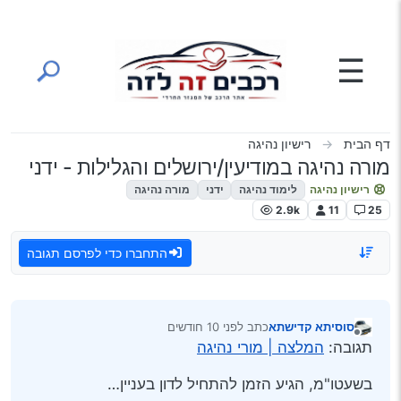
ילוג לתוכן
☰
דף הבית
רישיון נהיגה
מורה נהיגה במודיעין/ירושלים והגלילות - ידני
רישיון נהיגה
לימוד נהיגה
ידני
מורה נהיגה
2.9k
11
25
התחברו כדי לפרסם תגובה
סוסיתא קדישתא
כתב
לפני 10 חודשים
נערך לאחרונה על ידי
מנותק
תגובה:
המלצה | מורי נהיגה
בשעטו"מ, הגיע הזמן להתחיל לדון בעניין…