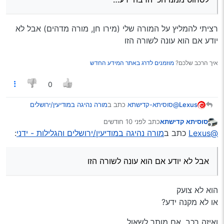
רציתי להמליץ על המורה שלי (מירו חן, מורה מדהים) אבל לא
יודע אם הוא עונה לשורה הזו
איך הרכב שלכם?
מוזמנים לדרג באתר המידע החדש
0
@סוסיתא-קדישתא
כתב ב
מורה נהיגה במודיעין/ירושלים
Lexus
והגלילות - ידני
:
סוסיתא קדישתא
כתב
לפני 10 חודשים
נערך לאחרונה על ידי
מנותק
ומורה טוב לטעמי לא אומר שהוא לא צועק, אלא שאפשר
@Lexus
כתב ב
מורה נהיגה במודיעין/ירושלים והגלילות - ידני
:
לסחוט ממנו הכי הרבה ידע…
רציתי להמליץ על המורה שלי (מירו חן, מורה מדהים) אבל לא
יודע אם הוא עונה לשורה הזו
אבל לא יודע אם הוא עונה לשורה הזו
הוא לא צועק
או לא מקנה ידע?
ואיזה רכב, אם מותר לשאול…