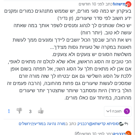
מישהו1
כתב
לפני 10 חודשים
מ
נערך לאחרונה על ידי
מנותק
בעיקרון יש כמה סוגי מורים, יש שממש מתנהגים כמורים ומקנים
ידע חשוב לפי סדר שיעורים, (זן נדיר)
יש כאלו שנותנים לך לנהוג ומנסים לשפר אותך במה שאתה
עושה לא טוב. (יותר רווח)
ויש את הרוב שבסך הכול יושבים ליידך ומונעים ממך לעשות
תאונות במקרה של טעויות גסות מצידך…
משלושת הסוגים יש צועקים ולא צועקים.
הכי טובים זה הסוג הראשון, אלא שלא לכולם זה מתאים לאופי,
אם אכן לא מתאים תלך על הסוג השני, אל תפתה בשום אופן
ללכת על הסוג השלישי גם אם יבטיחו לך שזה מורה זורם
שמסכים לעשות שיעורים גם פחות מהחובה, (הרבה פעמים זה
הולך ביחד) היות ומסתבר שיותר שתצטרך יותר שיעורים
מהחובה, במיוחד עם כאלו מורים.
ר
תגובה 1
3
@רכבניק
כתב ב
מורה נהיגה במודיעין/ירושלים
סוסיתא קדישתא
והגלילות - ידני
:
רכבניק
כתב
לפני 10 חודשים
ר