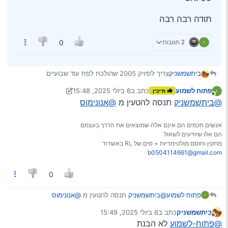
תודה רבה רבה
2 תגובות
0
צריך לסיויק 2005 שהולכת לפח עוד שבועיים
ביתשמשניק
מצבר בכל מצב העיקר שיסחוב שבועיים
פתוח לשמוע
כתב ב
6 ביולי 2025, 15:48
מייבין
60 ואט
תודה רבה רבה
נערך לאחרונה על ידי יוני
7 באוג׳ 2025, 19:08
מנותק
@ביתשמשניק
תנסה להטעין מ
@אנונימוס
אנשים חכמים הם אינם אלה שמוצאים את הדרך בעצמם
הם אלו שיודעים לשאול
מתקין וחוסם מולטימדיות + סים של RL באשדוד
b0504114661@gmail.com
0
פתוח לשמוע
@ביתשמשניק
תנסה להטעין מ
@אנונימוס
ביתשמשניק
כתב ב
6 ביולי 2025, 15:49
נערך לאחרונה על ידי
מנותק
@פתוח-לשמוע
לא הבנת