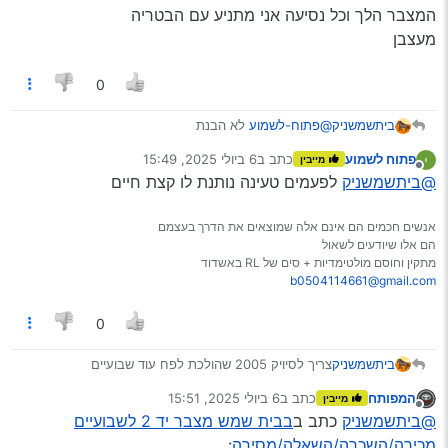
המצבר הלך וכל נסיעה אני מתניע עם הבטריה
מעצבן
0
ביתשמשניק
@פתוח-לשמוע
לא הבנת
המצבר הלך וכל נסיעה אני מתניע עם הבטריה
פתוח לשמוע
כתב ב
6 ביולי 2025, 15:49
מייבין
מעצבן
נערך לאחרונה על ידי
מנותק
@ביתשמשניק
לפעמים טעינה נותנת לו קצת חיים
אנשים חכמים הם אינם אלה שמוצאים את הדרך בעצמם
הם אלו שיודעים לשאול
מתקין וחוסם מולטימדיות + סים של RL באשדוד
b0504114661@gmail.com
0
צריך לסיויק 2005 שהולכת לפח עוד שבועיים
ביתשמשניק
מצבר בכל מצב העיקר שיסחוב שבועיים
המפותח
כתב ב
6 ביולי 2025, 15:51
מייבין
60 ואט
תודה רבה רבה
נערך לאחרונה על ידי
מנותק
@ביתשמשניק
כתב ב
בבית שמש מצבר יד 2 לשבועיים
מכירה/השכרה/השאלה/מסירה
: