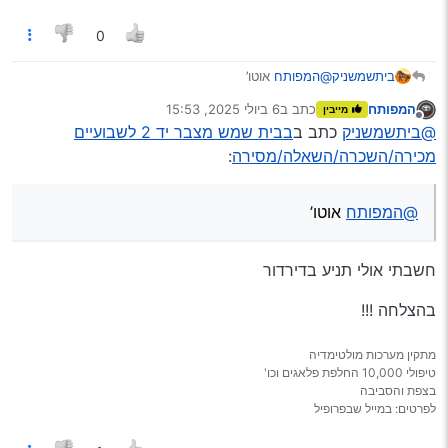
מצבר בכל מצב העיקר שיסחוב שבועיים
האוטו ידני ?
60 ואט
0
תודה רבה רבה
ביתשמשניק
@המפותח
אוטו’
המפותח
כתב ב
6 ביולי 2025, 15:53
מייבין
נערך לאחרונה על ידי
מנותק
@ביתשמשניק
כתב ב
בבית שמש מצבר יד 2 לשבועיים
מכירה/השכרה/השאלה/מסירה
:
@המפותח
אוטו’
חשבתי אולי תניע בדירדור
בהצלחה !!!
מתקין מערכות מולטימדיה
טיפולי 10,000 החלפת פלאגים וכו'
בצפת והסביבה
לפרטים: במייל שבפרופיל