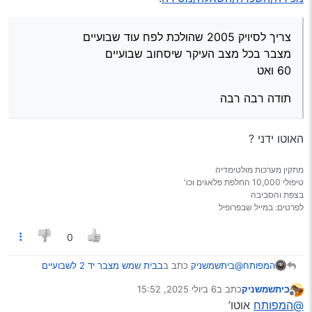
צריך לסיויק 2005 שהולכת לפח עוד שבועיים
מצבר בכל מצב העיקר שיסחוב שבועיים
60 ואט
תודה רבה רבה
האוטו ידני ?
מתקין מערכות מולטימדיה
טיפולי 10,000 החלפת פלאגים וכו'
בצפת והסביבה
לפרטים: במייל שבפרופיל
0
@ביתשמשניק
כתב ב
בבית שמש מצבר יד 2 לשבועיים
המפותח
מכירה/השכרה/השאלה/מסירה
:
ביתשמשניק
כתב ב
6 ביולי 2025, 15:52
נערך לאחרונה על ידי
מנותק
צריך לסיויק 2005 שהולכת לפח עוד שבועיים
@המפותח
אוטו’