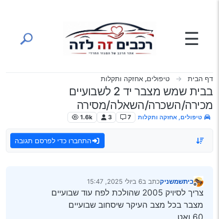
ילוג לתוכן
☰
דף הבית
טיפולים, אחזקה ותקלות
בבית שמש מצבר יד 2 לשבועיים
מכירה/השכרה/השאלה/מסירה
טיפולים, אחזקה ותקלות
7
3
1.6k
התחברו כדי לפרסם תגובה
ביתשמשניק
כתב ב
6 ביולי 2025, 15:47
נערך לאחרונה על ידי
מנותק
צריך לסיויק 2005 שהולכת לפח עוד שבועיים
מצבר בכל מצב העיקר שיסחוב שבועיים
60 ואט